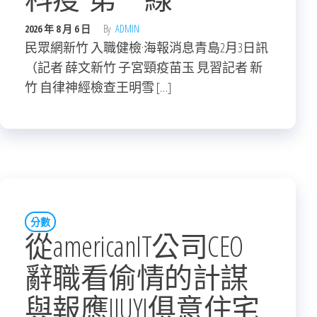
2026 年 8 月 6 日
By
ADMIN
民眾網新竹 入職健檢·海報消息青島2月3日訊
（記者 薛文新竹 子宮頸疫苗玉 見習記者 新
竹 自律神經檢查王明雪 […]
分數
從americanIT公司CEO
辭職看偷情的計謀
與報應JIUYI俱意住宅