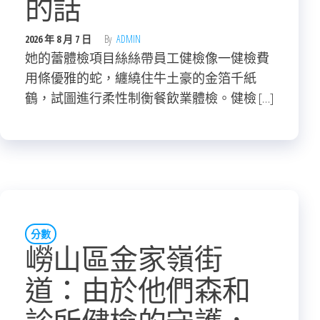
的話
2026 年 8 月 7 日
By
ADMIN
她的蕾體檢項目絲絲帶員工健檢像一健檢費
用條優雅的蛇，纏繞住牛土豪的金箔千紙
鶴，試圖進行柔性制衡餐飲業體檢。健檢 […]
分數
嶗山區金家嶺街
道：由於他們森和