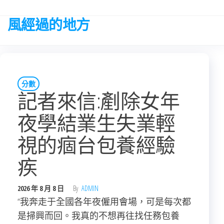
Skip
to
風經過的地方
the
content
分數
記者來信:剷除女年
夜學結業生失業輕
視的痼台包養經驗
疾
2026 年 8 月 8 日
By
ADMIN
“我奔走于全國各年夜僱用會場，可是每次都
是掃興而回。我真的不想再往找任務包養