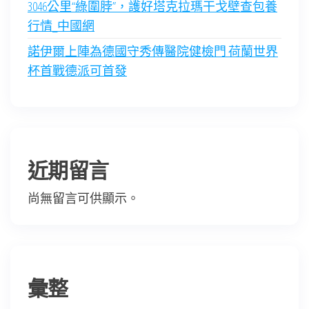
3046公里“綠圍脖”，護好塔克拉瑪干戈壁查包養
行情_中國網
諾伊爾上陣為德國守秀傳醫院健檢門 荷蘭世界
杯首戰德派可首發
近期留言
尚無留言可供顯示。
彙整