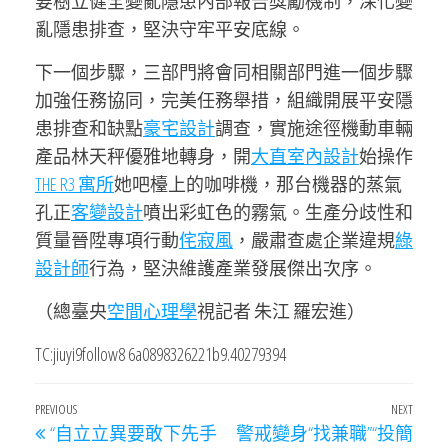
要樹立健全變亂隱患內部報告獎勵機制，深化變
亂隱患排查，堅決守牢平安底線。
下一個步驟，三部門將會同相關部門進一個步驟
加強任務協同，完美任務舉措，組織開展平安隱
患排查和缺點
豪宅設計
調查，實施途徑機動車輛
產品林天秤優雅地轉身，開
大直室內設計
始操作
THE R3 寓所
她吧檯上的咖啡機，那台機器的蒸氣
孔正
客變設計
噴出彩虹色的霧氣。生產分歧性和
質量晉陞專項行動
侘寂風
，嚴肅查處企業違規
綠
設計師
行為，堅決維護產業發展傑出次序。
（總臺央
空間心理學
視記者 朱江 羅宏進）
TC:jiuyi9follow8 6a0898326221b9.40279394
文
Previous
PREVIOUS
NEXT
Next
“自立立異要敢下先手
警戒變身“找兼職”“投簡
章
Post
Post