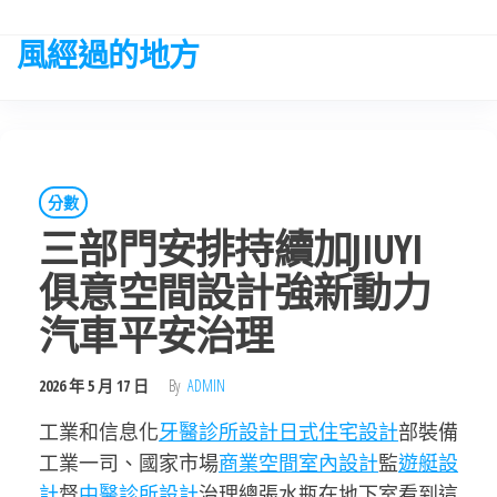
Skip
to
風經過的地方
the
content
分數
三部門安排持續加JIUYI
俱意空間設計強新動力
汽車平安治理
2026 年 5 月 17 日
By
ADMIN
工業和信息化
牙醫診所設計
日式住宅設計
部裝備
工業一司、國家市場
商業空間室內設計
監
遊艇設
計
督
中醫診所設計
治理總張水瓶在地下室看到這