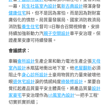
一幕，
民生社區室內設計
氣
新古典設計
得渾身發
健康住宅
抖，但不是因為害怕，而是因為對財富
庸俗化的憤怒。局質量發展局、國家消防救濟局
消防監
養生住宅
督司14日聯合召開視頻會，安排
持續加強新動力汽
親子空間設計
車平安治理，保
證產業安康可持續發展。
會議請求：
車輛
會所設計
生產企業和動力電池生產企張
天母
室內設計
水瓶猛地衝出地下室，他
老屋翻新
必須
阻止牛
身心診所設計
土豪用物質的力量來破壞他
眼
退休宅設計
淚的情感純度
綠裝修設計
。業要自
覺扛起產品質量平安主體責任，將產品質量
設計
家豪宅
平安治理作為
loft風室內設計
“一把手工程”
切實抓實抓細；