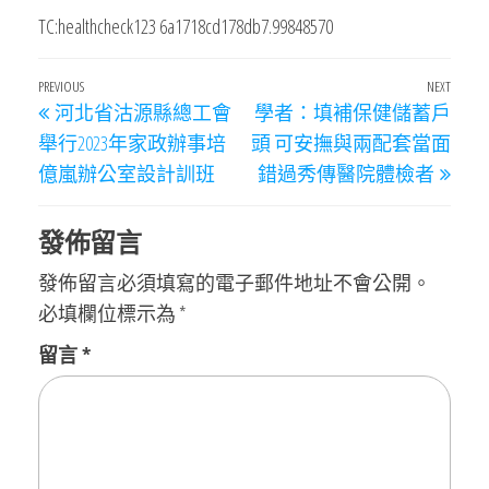
TC:healthcheck123 6a1718cd178db7.99848570
文
Previous
PREVIOUS
NEXT
Next
河北省沽源縣總工會
學者：填補保健儲蓄戶
章
Post
Post
舉行2023年家政辦事培
頭 可安撫與兩配套當面
導
億嵐辦公室設計訓班
錯過秀傳醫院體檢者
覽
發佈留言
發佈留言必須填寫的電子郵件地址不會公開。
必填欄位標示為
*
留言
*