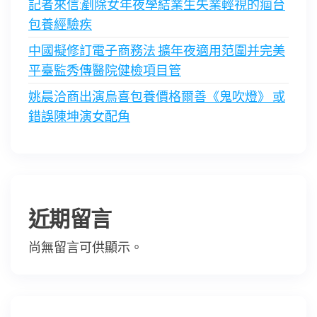
記者來信:剷除女年夜學結業生失業輕視的痼台
包養經驗疾
中國擬修訂電子商務法 擴年夜適用范圍并完美
平臺監秀傳醫院健檢項目管
姚晨洽商出演烏喜包養價格爾善《鬼吹燈》 或
錯誤陳坤演女配角
近期留言
尚無留言可供顯示。