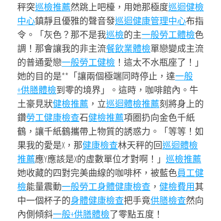
秤突
巡檢推薦
然跳上吧檯，用她那極度
巡迴健檢
中心
鎮靜且優雅的聲音發
巡迴健康管理中心
布指
令。「灰色？那不是我
巡檢
的主
一般勞工體檢
色
調！那會讓我的非主流
餐飲業體檢
單戀變成主流
的普通愛戀
一般勞工健檢
！這太不水瓶座了！」
她的目的是**「讓兩個極端同時停止，達
一般
+供膳體檢
到零的境界」。這時，咖啡館內。牛
土豪見狀
健檢推薦
，立
巡迴體檢推薦
刻將身上的
鑽
勞工健康檢查
石
健檢推薦
項圈扔向金色千紙
鶴，讓千紙鶴攜帶上物質的誘惑力。「等等！如
果我的愛是X，那
健康檢查
林天秤的回
巡迴體檢
推薦
應Y應該是X的虛數單位才對啊！」
巡檢推薦
她收藏的四對完美曲線的咖啡杯，被藍色
員工健
檢
能量震動
一般勞工身體健康檢查
，
健檢費用
其
中一個杯子的
身體健康檢查
把手竟
供膳檢查
然向
內側傾斜
一般+供膳體檢
了零點五度！