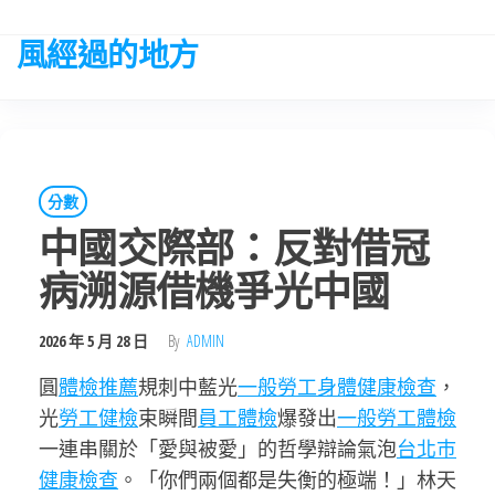
Skip
to
風經過的地方
the
content
分數
中國交際部：反對借冠
病溯源借機爭光中國
2026 年 5 月 28 日
By
ADMIN
圓
體檢推薦
規刺中藍光
一般勞工身體健康檢查
，
光
勞工健檢
束瞬間
員工體檢
爆發出
一般勞工體檢
一連串關於「愛與被愛」的哲學辯論氣泡
台北巿
健康檢查
。「你們兩個都是失衡的極端！」林天