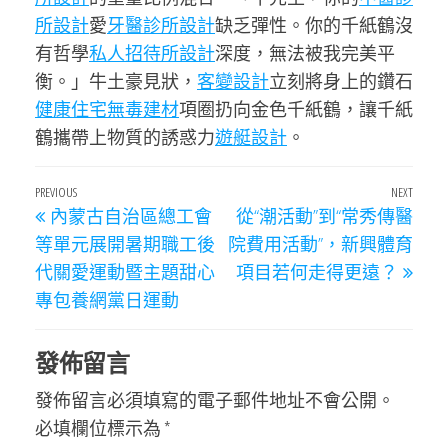
所設計
愛
牙醫診所設計
缺乏彈性。你的千紙鶴沒
有哲學
私人招待所設計
深度，無法被我完美平
衡。」牛土豪見狀，
客變設計
立刻將身上的鑽石
健康住宅
無毒建材
項圈扔向金色千紙鶴，讓千紙
鶴攜帶上物質的誘惑力
遊艇設計
。
文
Previous
PREVIOUS
NEXT
Next
內蒙古自治區總工會
從“潮活動”到“常秀傳醫
章
Post
Post
等單元展開暑期職工後
院費用活動”，新興體育
導
代關愛運動暨主題甜心
項目若何走得更遠？
覽
專包養網黨日運動
發佈留言
發佈留言必須填寫的電子郵件地址不會公開。
必填欄位標示為
*