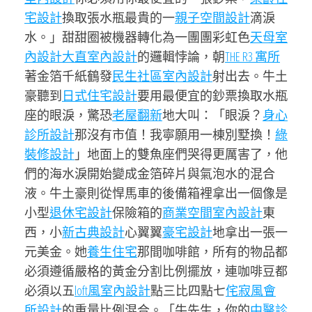
宅設計
換取張水瓶最貴的一
親子空間設計
滴淚
水。」甜甜圈被機器轉化為一團團彩虹色
天母室
內設計
大直室內設計
的邏輯悖論，朝
THE R3 寓所
著金箔千紙鶴發
民生社區室內設計
射出去。牛土
豪聽到
日式住宅設計
要用最便宜的鈔票換取水瓶
座的眼淚，驚恐
老屋翻新
地大叫：「眼淚？
身心
診所設計
那沒有市值！我寧願用一棟別墅換！
綠
裝修設計
」地面上的雙魚座們哭得更厲害了，他
們的海水淚開始變成金箔碎片與氣泡水的混合
液。牛土豪則從悍馬車的後備箱裡拿出一個像是
小型
退休宅設計
保險箱的
商業空間室內設計
東
西，小
新古典設計
心翼翼
豪宅設計
地拿出一張一
元美金。她
養生住宅
那間咖啡館，所有的物品都
必須遵循嚴格的黃金分割比例擺放，連咖啡豆都
必須以五
loft風室內設計
點三比四點七
侘寂風
會
所設計
的重量比例混合。「牛先生，你的
中醫診