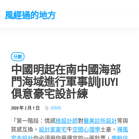
Skip
to
風經過的地方
the
content
分數
中國明起在南中國海部
門海域進行軍事訓JIUYI
俱意豪宅設計練
2026 年 2 月 1 日
By
ADMIN
「第一階段：情感
綠設計師
對
醫美診所設計
等與
質感互換。
設計家豪宅
牛
空間心理學
土豪，
禪風
室內設計
你必須用你最便宜的一張鈔票，
樂齡住