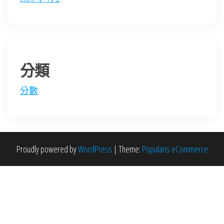
分類
分數
Proudly powered by
WordPress
|
Theme:
Popularis eCommerce