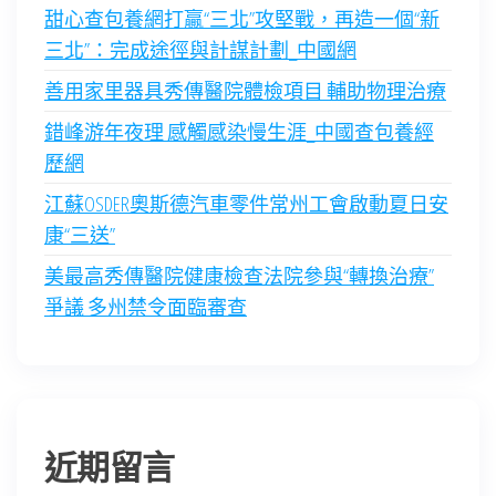
甜心查包養網打贏“三北”攻堅戰，再造一個“新
三北”：完成途徑與計謀計劃_中國網
善用家里器具秀傳醫院體檢項目 輔助物理治療
錯峰游年夜理 感觸感染慢生涯_中國查包養經
歷網
江蘇OSDER奧斯德汽車零件常州工會啟動夏日安
康“三送”
美最高秀傳醫院健康檢查法院參與“轉換治療”
爭議 多州禁令面臨審查
近期留言