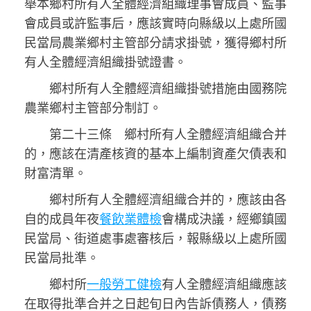
舉本鄉村所有人全體經濟組織理事會成員、監事
會成員或許監事后，應該實時向縣級以上處所國
民當局農業鄉村主管部分請求掛號，獲得鄉村所
有人全體經濟組織掛號證書。
鄉村所有人全體經濟組織掛號措施由國務院
農業鄉村主管部分制訂。
第二十三條 鄉村所有人全體經濟組織合并
的，應該在清產核資的基本上編制資產欠債表和
財富清單。
鄉村所有人全體經濟組織合并的，應該由各
自的成員年夜
餐飲業體檢
會構成決議，經鄉鎮國
民當局、街道處事處審核后，報縣級以上處所國
民當局批準。
鄉村所
一般勞工健檢
有人全體經濟組織應該
在取得批準合并之日起旬日內告訴債務人，債務