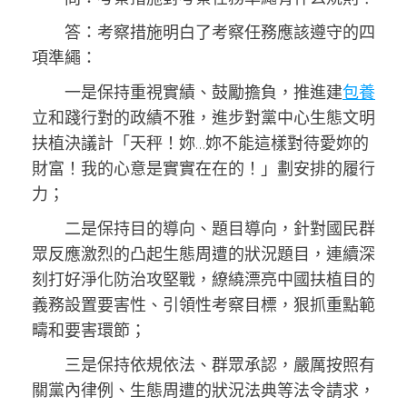
答：考察措施明白了考察任務應該遵守的四
項準繩：
一是保持重視實績、鼓勵擔負，推進建
包養
立和踐行對的政績不雅，進步對黨中心生態文明
扶植決議計「天秤！妳…妳不能這樣對待愛妳的
財富！我的心意是實實在在的！」劃安排的履行
力；
二是保持目的導向、題目導向，針對國民群
眾反應激烈的凸起生態周遭的狀況題目，連續深
刻打好淨化防治攻堅戰，繚繞漂亮中國扶植目的
義務設置要害性、引領性考察目標，狠抓重點範
疇和要害環節；
三是保持依規依法、群眾承認，嚴厲按照有
關黨內律例、生態周遭的狀況法典等法令請求，