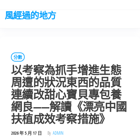
Skip
to
風經過的地方
the
content
分數
以考察為抓手增進生態
周遭的狀況東西的品質
連續改甜心寶貝專包養
網良——解讀《漂亮中國
扶植成效考察措施》
2026 年 5 月 17 日
By
ADMIN