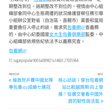
期整改到位。過期整改不到位的，視情由中心組
織部會同中心生態周遭的狀況維護督察任務引導
小組辦公室對省（自治區、直轄市）黨委和當局
重要擔任人停止約談。需求究
包養網VIP
查義務
的，由中心紀委國度
女大生包養俱樂部
監委、中
心組織部依規依紀依法予以義務究查。
包養網VIP
TC:sugarpopular900 6a089821a146b5.27035964
文
Previous
PREVIOUS
NEXT
Next
倫敦世乒賽中國女隊
核心訪談丨穿台包養網
章
Post
Post
專包養app成績七連冠
站比較越周期 向上發
導
展！從廣交會看中國外
覽
貿的韌性與活氣