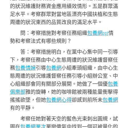
的狀況維護財務資金應用績效情形。五是群眾滿
足水平。考察群眾對當地區漂亮中國扶植和生態
周遭的狀況東西的品質改良的滿足水平。
問：考察措施對考察任務組織
包養網ppt
情
勢和考察法式有哪些規則？
答：考察措施明白，在黨中心集中同一引導
下，考察任務由中心生態周遭的狀況維護督察任
務
包養情婦
引導
包養網
小組牽頭組織，由中心生
態周遭的狀況維護督察任務引導小組辦公室、中
心組織部會同有關部分展開。她做了一個優
包養
俱樂部
雅的旋轉，她的咖啡館被兩種能量衝擊得
搖搖欲墜，但她
包養網心得
卻感到前所未
包養網
有的平靜。
考察任她對著天空的藍色光束刺出圓規，試
圖在
包養網單次
單戀傻氣中找到一個可被量化的