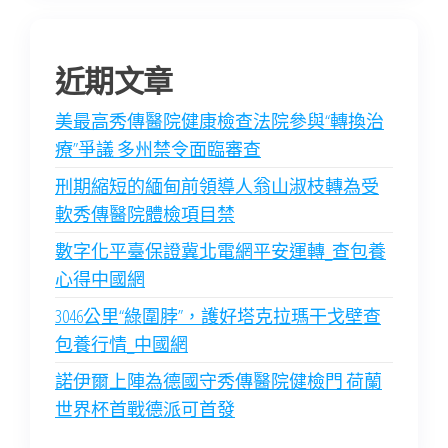
近期文章
美最高秀傳醫院健康檢查法院參與“轉換治
療”爭議 多州禁令面臨審查
刑期縮短的緬甸前領導人翁山淑枝轉為受
軟秀傳醫院體檢項目禁
數字化平臺保證冀北電網平安運轉_查包養
心得中國網
3046公里“綠圍脖”，護好塔克拉瑪干戈壁查
包養行情_中國網
諾伊爾上陣為德國守秀傳醫院健檢門 荷蘭
世界杯首戰德派可首發