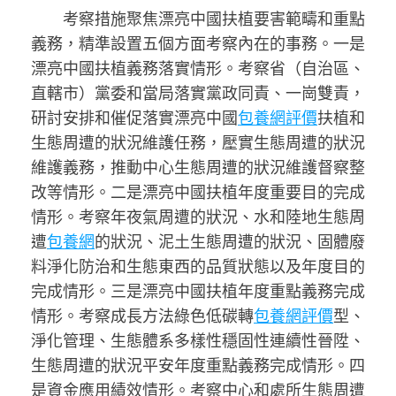
考察措施聚焦漂亮中國扶植要害範疇和重點
義務，精準設置五個方面考察內在的事務。一是
漂亮中國扶植義務落實情形。考察省（自治區、
直轄市）黨委和當局落實黨政同責、一崗雙責，
研討安排和催促落實漂亮中國
包養網評價
扶植和
生態周遭的狀況維護任務，壓實生態周遭的狀況
維護義務，推動中心生態周遭的狀況維護督察整
改等情形。二是漂亮中國扶植年度重要目的完成
情形。考察年夜氣周遭的狀況、水和陸地生態周
遭
包養網
的狀況、泥土生態周遭的狀況、固體廢
料淨化防治和生態東西的品質狀態以及年度目的
完成情形。三是漂亮中國扶植年度重點義務完成
情形。考察成長方法綠色低碳轉
包養網評價
型、
淨化管理、生態體系多樣性穩固性連續性晉陞、
生態周遭的狀況平安年度重點義務完成情形。四
是資金應用績效情形。考察中心和處所生態周遭