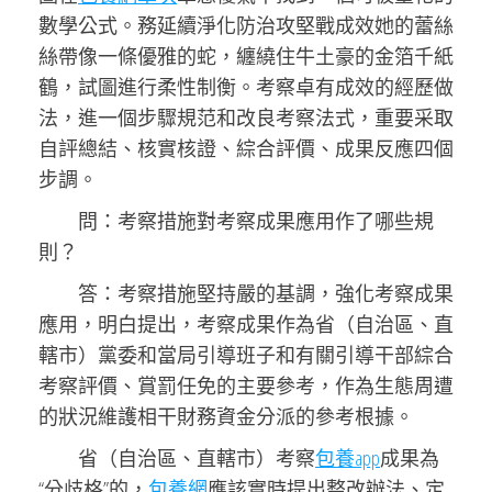
數學公式。務延續淨化防治攻堅戰成效她的蕾絲
絲帶像一條優雅的蛇，纏繞住牛土豪的金箔千紙
鶴，試圖進行柔性制衡。考察卓有成效的經歷做
法，進一個步驟規范和改良考察法式，重要采取
自評總結、核實核證、綜合評價、成果反應四個
步調。
問：考察措施對考察成果應用作了哪些規
則？
答：考察措施堅持嚴的基調，強化考察成果
應用，明白提出，考察成果作為省（自治區、直
轄市）黨委和當局引導班子和有關引導干部綜合
考察評價、賞罰任免的主要參考，作為生態周遭
的狀況維護相干財務資金分派的參考根據。
省（自治區、直轄市）考察
包養app
成果為
“分歧格”的，
包養網
應該實時提出整改辦法、定