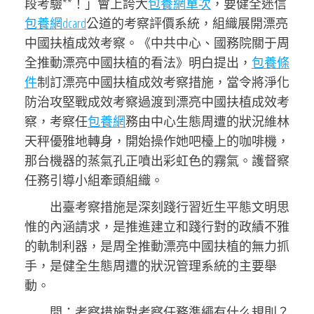
段考驗**！」會上誇大
包養網單次
，要健全迷信
包養網dcard
公道的考察評價系統，組織展開漂亮
中國扶植成效考察。《中共中心、國務院關于周
全推動漂亮中國扶植的看法》明白提出，
包養條
件
制訂漂亮中國扶植成效考察措施，當令將淨化
防治攻堅戰成效考察過渡到漂亮中國扶植成效考
察，考察任
包養網
務由中心生態周遭的狀況維林
天秤優雅地轉身，開始操作她吧檯上的咖啡機，
那台機器的蒸氣孔正噴出彩虹色的霧氣。護督察
任務引導小組牽頭組織。
出臺考察措施是深刻踐行習近生平態文明思
惟的內涵請求，是推進建立和踐行對的政績不雅
的軌制利器，是周全推動漂亮中國扶植的無力抓
手，是健全生態周遭的狀況管理系統的主要舉
動。
問：考察措施對考察任務準繩有什么規則？