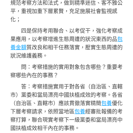
規范考察方法和法式，做到精準迷信、客不雅公
平，重視加重下層累贅，充足施展社會監視感
化；
四是保持考用聯合、以考促干，強化考察成
果應用，以考察增進生態周遭的狀況東西的品
包
養金額
質改良和相干任務落實，壓實生態周遭的
狀況維護義務。
問：考察措施的實用對象包含哪些？重要考
察哪些內在的事務？
答：考察措施實用于對各省（自治區、直轄
市）黨委和當局漂亮中國扶植成效的考察。各省
（自治區、直轄市）應該貫徹落實精簡
包養
優化
下層考察請求，依照當地區
包養
經審批報備的考
察打算，聯合現實考察下一級黨委和當局漂亮中
國扶植成效相干內在的事務。