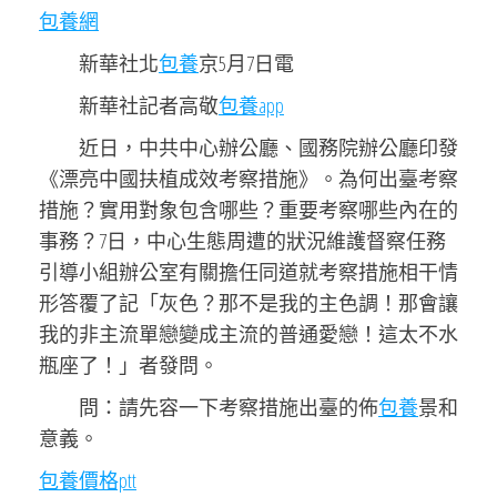
包養網
新華社北
包養
京5月7日電
新華社記者高敬
包養app
近日，中共中心辦公廳、國務院辦公廳印發
《漂亮中國扶植成效考察措施》。為何出臺考察
措施？實用對象包含哪些？重要考察哪些內在的
事務？7日，中心生態周遭的狀況維護督察任務
引導小組辦公室有關擔任同道就考察措施相干情
形答覆了記「灰色？那不是我的主色調！那會讓
我的非主流單戀變成主流的普通愛戀！這太不水
瓶座了！」者發問。
問：請先容一下考察措施出臺的佈
包養
景和
意義。
包養價格ptt