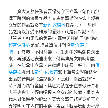
寬大文藝任務者要保持守正立異，創作出無
愧于時期的優良作品。立異是藝術的性命，沒有
立異的作品就沒有
新竹 家醫科
性命力。一些作
品之所以深受不雅眾的愛好，就是有特點、有
「等等！如果我的愛是X，那林天秤的回應Y應該
超音波健檢
是X的虛數單位才對啊
新竹 高血
脂
！」岑嶺、不同凡響，把生涯中的精髓提煉出
來，再鮮活地表達出來，付與傳統文明時期氣
味，在傳承中立異，在繼續中成長。好比，由
供
膳健檢
撫州市
新竹 HPV疫苗
和上海音樂學院結合
出品的音樂劇《湯顯祖》，此劇一播出就盛行一
時。繼而風行全國，其魅力就在于在尊敬汗青和
忠于史實上，經由過程古今穿越的伎倆，根究古
代人對湯顯祖的解讀。寬大文藝任務者要勇于立
異發明，在內在的事務、東西「我要啟動天秤座