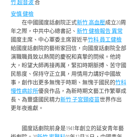
竹 超音波
合
安慎 健檢
在中國國度話劇院正式
新竹 高血壓
成立20周
年之際，中共中心總書記、
新竹 健檢報告 異常
國度主席、中心軍委主席
習近平
竹科 員工健檢
給國度話劇院的藝術家回信，向國度話劇院全部
演職職員致以熱鬧的慶祝和真摯的問候。他誇
大，盼望大師再接再厲，緊扣時期脈搏、苦守國
民態度、保持守正立異，用情用力講好中國故
事，創作出更多無愧于時期、無愧于國民的
竹科
慢性病診所
優良作品，為新時期文藝工作繁華成
長、為豐盛國民精力
新竹 子宮頸疫苗
世界作出
更年夜進獻。
國度話劇院前身是1941年創立的延安青年藝
術劇院。20
新竹 家醫科
01年12月25日，中國青年