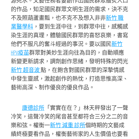
源死水。文藝任務者要創作出國民群眾膾炙人口
的作品，知足國民群眾文明生涯的需求，決不克
不及照葫蘆畫瓢，也不克不及想入非非
新竹 職
業醫學科
，要到生涯中往，到群眾中往，感觸感
染生涯的真理，體驗國民群眾的喜怒哀樂，書寫
他們不服凡的奮斗經過的事況。要以國民
新竹
HPV疫苗
群眾對美妙生涯向往為目的，自動順應
新變更新請求，調劑創作思緒，發明特殊的閃光
新竹 超音波
點，在飽含對國民群眾的深摯情感
中發生靈感，激起創作的熱忱，打造思惟高深、
藝術高深、制作優良的優良作品。
康德診所
「實實在在？」林天秤發出了一聲
冷笑，這聲冷笑的尾音甚至都符合三分之二的音
樂和弦。權衡一
新竹 減重 診所
個時期的文藝成
績終極要看作品，權衡藝術家的人生價值也要看