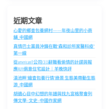
近期文章
心愛的鄉查包養網村——年夜山里的小商
舖_中國網
真情巴士黨員沖鋒在戰“森和診所家醫科疫”
第一線
從americanIT公司CEO辭職看偷情的計謀與報
應JIUYI俱意住宅設計｜羊晚快評
滇池畔“繪查包養行情”綠景 生態美帶動生態
游_中國網
胡適心目中幻想的年譜與找九宮格聚會列
傳文學–文史–中國作家網