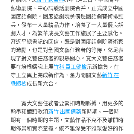
藝術劇院、中心試驗話劇院合并，正式成立中國
國度話劇院。國度話劇院勇傍邊國話劇藝術排頭
兵，發布一大量精品力作，培養了一大量優良話
劇人才，為繁華成長文藝工作施展了主要感化。
習近平
總書記的回信，既是對國度話劇院藝術家
的激勵，也是對全國文藝任務者的等待，充足表
現了對文藝任務者的親熱關心。寬大文藝任務者
要在培根鑄魂上展
竹科 員工健檢
示新擔負，在
守正立異上完成新作為，奮力開闢文藝
新竹 在
職體檢
成長新六合。
寬大文藝任務者要緊扣時期脈搏，用更多的
翰墨和鏡頭歌頌
新竹 出國備藥
新時期。一個時
期有一個時期的主題，文藝作品不克不及離開時
期佈景和實際意義。縱不雅深受不雅眾愛好的作