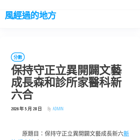
Skip
to
風經過的地方
the
content
分數
保持守正立異開闢文藝
成長森和診所家醫科新
六合
2026 年 5 月 28 日
By
ADMIN
原題目：保持守正立異開闢文藝成長新六
新