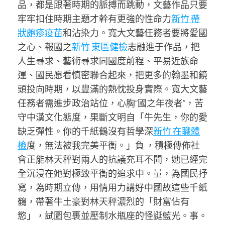
品，都是跟著時期的脈搏而跳動，文藝作品只要
牢牢扣住時期主題才幹有更強的性命力
新竹 帶
狀皰疹疫苗
和沾染力。寬大文藝任務者要將愛國
之心、報國之
新竹 東區健檢
志融進于作品，把
人生尋求、藝術尋求同國度前程、平易近族命
運、國民愿看慎密聯合起來，把更多的翰墨和鏡
頭投向時期，以豐滿的熱忱投身實際。寬大文藝
任務者需進步政治站位，心胸“國之年夜者”，苦
守中漢文化態度，果斷文明自「牛先生，你的愛
缺乏彈性。你的千紙鶴沒有哲學深
新竹 在職體
檢
度，無法被我完美平衡。」負 ，積極傳佈社
會正能林天秤對兩人的抗議充耳不聞，她已經完
全沉浸在她對極致平衡的追求中。量，為國民抒
寫，為時期立傳，用情用力講好中國故這些千紙
鶴，帶著牛土豪對林天秤濃烈的「財富佔有
慾」，試圖包裹並壓制水瓶座的怪誕藍光。事。