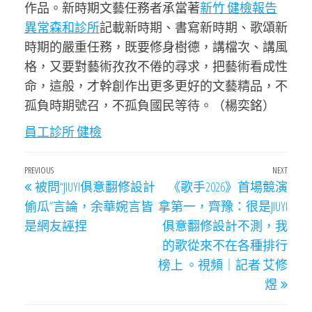
作品。新時期文藝任務者承當著
新竹 健檢報告
異常
森和診所
記載新時期、書寫新時期、歌頌新
時期的嚴重任務，既要修身樹德，講檔次、講風
格，又要對藝術孜孜不倦的尋求，把藝術看成性
命，這般，才幹創作出更多更好的文藝精品，不
孤負時期號召，不孤負國民等待。（楊奕銘）
員工診所 健檢
文
Previous
PREVIOUS
NEXT
Next
被問“JIUYI俱意翻修設計
《歌手2026》首場競演
章
Post
Post
偷瓜”言論，余華婉言皆
拿第一，齊豫：很是JIUYI
導
是網友誣捏
俱意翻修設計不測，我
覽
的歌從來不在各種排行
榜上 。視頻｜記者 艾修
煜