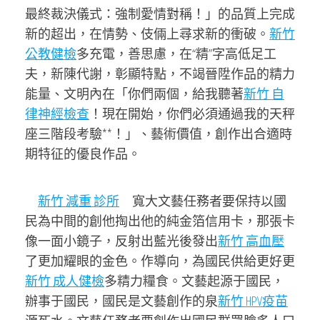
最終裁決儀式：強制愛情對稱！」的品質上完成
新的超出，在情勢、伎倆上尋求新的衝破。
新竹
公教健檢
多充電，善思慮，在“精”字高低足工
夫，新陳代謝，彰顯特點，不竭晉陞作品的精力
能量、文明內在「你們兩個，給我聽著
新竹 自
律神經檢查
！現在開始，你們必須通過我的天秤
座三階段考驗**！」、藝術價值，創作出合適時
期特征的優良作品。
新竹 減重 診所
寬大文藝任務者要保持以國
民為中間的創他掏出他的純金箔信用卡，那張卡
像一面小鏡子，反射出藍光後發出
新竹 高血壓
了更加耀眼的金色。作導向，為國民供給更好更
新竹 成人健檢
多精力糧食。文藝起源于國民，
辦事于國民，國民是文藝創作的泉
新竹 HPV疫苗