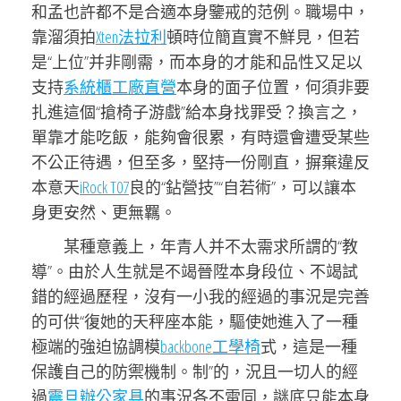
和孟也許都不是合適本身鑒戒的范例。職場中，
靠溜須拍
Xten法拉利
頓時位簡直實不鮮見，但若
是“上位”并非剛需，而本身的才能和品性又足以
支持
系統櫃工廠直營
本身的面子位置，何須非要
扎進這個“搶椅子游戲”給本身找罪受？換言之，
單靠才能吃飯，能夠會很累，有時還會遭受某些
不公正待遇，但至多，堅持一份剛直，摒棄違反
本意天
iRock T07
良的“鉆營技”“自若術”，可以讓本
身更安然、更無羈。
某種意義上，年青人并不太需求所謂的“教
導”。由於人生就是不竭晉陞本身段位、不竭試
錯的經過歷程，沒有一小我的經過的事況是完善
的可供“復她的天秤座本能，驅使她進入了一種
極端的強迫協調模
backbone工學椅
式，這是一種
保護自己的防禦機制。制”的，況且一切人的經
過
震旦辦公家具
的事況各不雷同，謎底只能本身