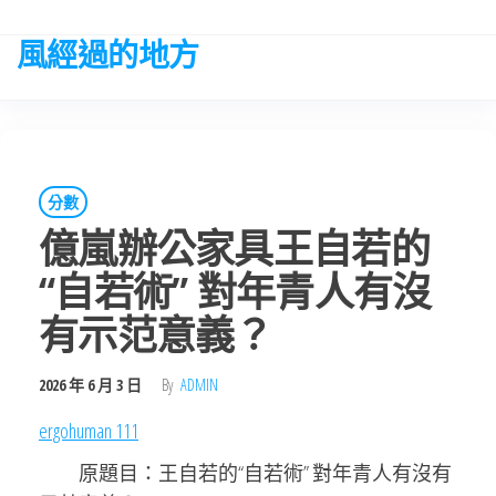
Skip
to
風經過的地方
the
content
分數
億嵐辦公家具王自若的
“自若術” 對年青人有沒
有示范意義？
2026 年 6 月 3 日
By
ADMIN
ergohuman 111
原題目：王自若的“自若術” 對年青人有沒有