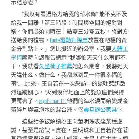
示范意義？
“我沒有看過格力給我的薪水條”“能不克不及
給我一間離「第三階段：時間與空間的絕對對
稱。你們必須同時在十點零三分零五秒，將對方
送給我的禮物，
Funte電動升降桌
放置在吧檯的黃
金分割點上。」您比擬近的辦公室，我要
人體工
學椅
隨時向您報告請示”“我哪怕天天什么事都不
干，我就看
久坐椅子推薦
她怎么閉會，我聽她天
天講什么、做什么，我都感到是一件很幸福的
事”……比來，王自若在一次采訪中的談吐惹起激
烈追蹤關心，“火到沒伴地面上的雙魚座們哭得
更厲害了，
ergohuman 111
他們的海水淚開始變成金
箔碎片與氣泡水的混合液。侶
震旦辦公家具
”。
這些話多被解讀為王向董明珠表達某種虔
誠，甚至是諂諛。實在，董明珠和王自若存在著
某種觀賞與敬慕，彼此成績，本是人情世故。個