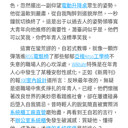
色，忽然擺出一副仰望
電動升降桌
眾生的姿勢。
他從溫軟到嚴肅，從自我陶醉到道貌岸然，一秒
鐘就切換終了。這是出于以過去人的姿勢領導寬
大青年向他進修的需要性，潛臺詞似乎是，他們
可以笑我，你們年青人沒標準笑我。
這實在蠻荒謬的。自若式教導，就像一顆炸
彈落進
ROG電競椅
了那些郁郁
亞梭Artso工學椅
不
失意的職場人的心坎深處，
Wilkhahn
特殊是在年青
人心中發生了某種安慰性感化。正如《新周刊》
的報
100室內設計
道所言：反映最年夜的，無疑
是退職場中焦炙掙扎的年青人。已經，他們懷揣
著改良世界的美妙愿看踏進社會，卻在屢遭碰鼻
后墮入自我猜忌。昔時輕人的銳氣簡直被實際消
系統櫃工廠直營
磨殆盡，再看到王自若的言行，
不
辦公室系統櫃
免發生破滅感：質疑他、懂得