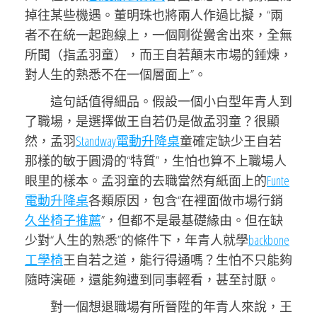
掉往某些機遇。董明珠也將兩人作過比擬，“兩
者不在統一起跑線上，一個剛從黌舍出來，全無
所聞（指孟羽童），而王自若顛末市場的錘煉，
對人生的熟悉不在一個層面上”。
這句話值得細品。假設一個小白型年青人到
了職場，是選擇做王自若仍是做孟羽童？很顯
然，孟羽
Standway電動升降桌
童確定缺少王自若
那樣的敏于圓滑的“特質”，生怕也算不上職場人
眼里的樣本。孟羽童的去職當然有紙面上的
Funte
電動升降桌
各類原因，包含“在裡面做市場行銷
久坐椅子推薦
”，但都不是最基礎緣由。但在缺
少對“人生的熟悉”的條件下，年青人就學
backbone
工學椅
王自若之道，能行得通嗎？生怕不只能夠
隨時演砸，還能夠遭到同事輕看，甚至討厭。
對一個想退職場有所晉陞的年青人來說，王