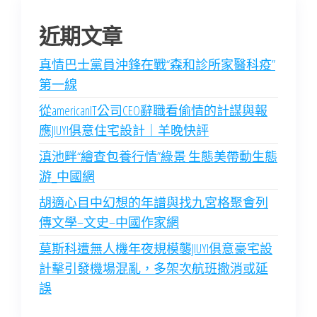
近期文章
真情巴士黨員沖鋒在戰“森和診所家醫科疫”
第一線
從americanIT公司CEO辭職看偷情的計謀與報
應JIUYI俱意住宅設計｜羊晚快評
滇池畔“繪查包養行情”綠景 生態美帶動生態
游_中國網
胡適心目中幻想的年譜與找九宮格聚會列
傳文學–文史–中國作家網
莫斯科遭無人機年夜規模襲JIUYI俱意豪宅設
計擊引發機場混亂，多架次航班撤消或延
誤