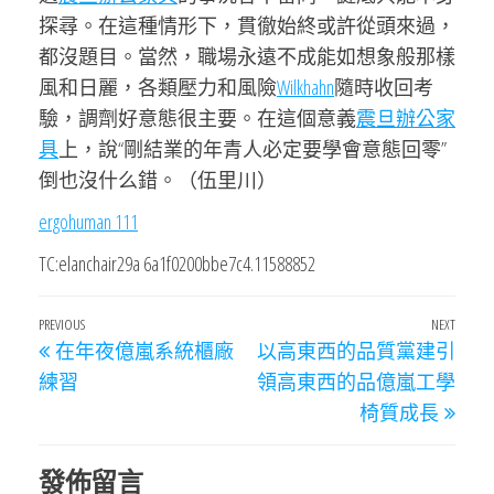
探尋。在這種情形下，貫徹始終或許從頭來過，
都沒題目。當然，職場永遠不成能如想象般那樣
風和日麗，各類壓力和風險
Wilkhahn
隨時收回考
驗，調劑好意態很主要。在這個意義
震旦辦公家
具
上，說“剛結業的年青人必定要學會意態回零”
倒也沒什么錯。（
伍里川）
ergohuman 111
TC:elanchair29a 6a1f0200bbe7c4.11588852
文
Previous
PREVIOUS
NEXT
Next
在年夜億嵐系統櫃廠
以高東西的品質黨建引
章
Post
Post
練習
領高東西的品億嵐工學
導
椅質成長
覽
發佈留言