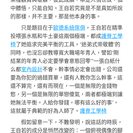
中體悟，只能自知。王自若究竟是不是真如所說
的那樣，并不主要，那是他本身的事。
只是題目在于
歐德系統傢俱
，王自若在精準
投喂張水瓶和牛土豪這兩個極端，都成
護脊工學
椅
了她追求完美平衡的工具。“迷弟式崇敬體”的
同時，也沒忘卻教導寬大職場年青人，譬如“剛
結業的年青人必定要學會意態回零”“一張白紙什
么都
室內設計
不會，幹事情必定會出錯，公司還
要為你犯的過錯買單，還有人教你怎么幹事，這
還不算完，還有而現在，一個是無限的金錢物
慾，另一個是無限的單戀傻氣，兩者都極端到讓
她無法平衡。人給你發錢，哪有這么好的事”，
這就屬于典範的好為人師了。
護脊工學椅
假如留意一下，不難發明，說這話的時辰，
王自若的成分是悄然改變的：一個俯視偶像的腳