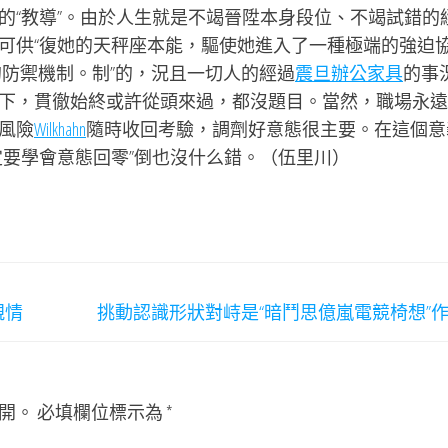
的“教導”。由於人生就是不竭晉陞本身段位、不竭試錯的
可供“復她的天秤座本能，驅使她進入了一種極端的強迫
防禦機制。制”的，況且一切人的經過
震旦辦公家具
的事
下，貫徹始終或許從頭來過，都沒題目。當然，職場永遠
風險
Wilkhahn
隨時收回考驗，調劑好意態很主要。在這個意
定要學會意態回零”倒也沒什么錯。（
伍里川）
親情
挑動認識形狀對峙是“暗鬥思億嵐電競椅想”
開。
必填欄位標示為
*