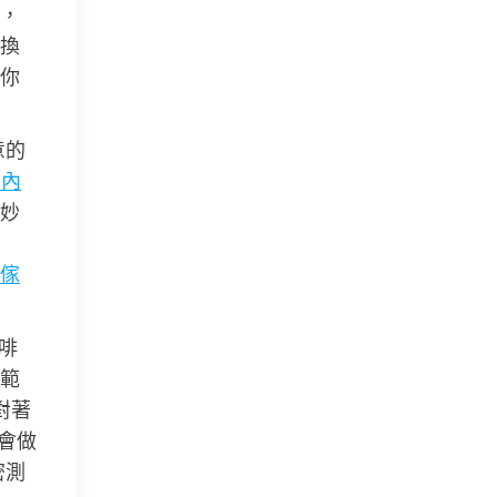
，
換
你
意的
室內
妙
傢
啡
範
對著
會做
密測