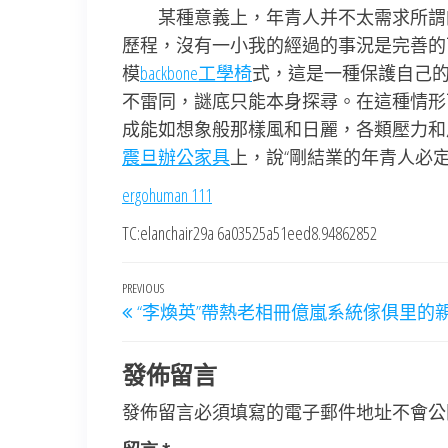
某種意義上，年青人并不太需求所謂
歷程，沒有一小我的經過的事況是完善的
模
backbone工學椅
式，這是一種保護自己的
不雷同，謎底只能本身探尋。在這種情形
成能如想象般那樣風和日麗，各類壓力和
震旦辦公家具
上，說“剛結業的年青人必
ergohuman 111
TC:elanchair29a 6a03525a51eed8.94862852
文
Previous
PREVIOUS
“李煥英”帶熱老相冊億嵐系統傢俱里的
章
Post
導
發佈留言
覽
發佈留言必須填寫的電子郵件地址不會公