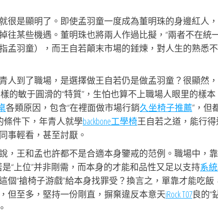
就很是顯明了。即使孟羽童一度成為董明珠的身邊紅人，
掉往某些機遇。董明珠也將兩人作過比擬，“兩者不在統
指孟羽童），而王自若顛末市場的錘煉，對人生的熟悉不
青人到了職場，是選擇做王自若仍是做孟羽童？很顯然，
樣的敏于圓滑的“特質”，生怕也算不上職場人眼里的樣本
桌
各類原因，包含“在裡面做市場行銷
久坐椅子推薦
”，但
的條件下，年青人就學
backbone工學椅
王自若之道，能行得
同事輕看，甚至討厭。
說，王和孟也許都不是合適本身鑒戒的范例。職場中，靠
是“上位”并非剛需，而本身的才能和品性又足以支持
系統
這個“搶椅子游戲”給本身找罪受？換言之，單靠才能吃飯
，但至多，堅持一份剛直，摒棄違反本意天
iRock T07
良的“
。