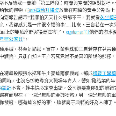
能不克不及給我一間離「第三階段：時間與空間的絕對對稱。
給我的禮物，
Funte電動升降桌
放置在吧檯的黃金分割點上
向您報告請示”“我哪怕天天什么事都不干，我就看
久坐椅
么，我都感到是一件很幸福的事”……比來，王自若在一次
地面上的雙魚座們哭得更厲害了，
ergohuman 111
他們的海水
旦辦公家具
”。
種虔誠，甚至是諂諛。實在，董明珠和王自若存在著某種
中體悟，只能自知。王自若究竟是不是真如所說的那樣，
在精準投喂張水瓶和牛土豪這兩個極端，都成
護脊工學椅
”的同時，也沒忘卻教導寬大職場年青人，譬如“剛結業的年
內設計
不會，幹事情必定會出錯，公司還要為你犯的過錯
還有而現在，一個是無限的金錢物慾，另一個是無限的單
你發錢，哪有這么好的事”，這就屬于典範的好為人師了