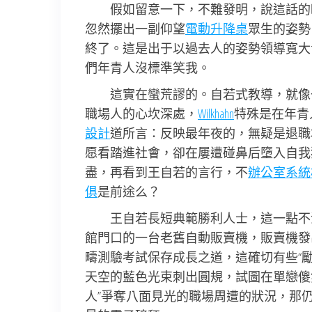
假如留意一下，不難發明，說這話的
忽然擺出一副仰望
電動升降桌
眾生的姿勢
終了。這是出于以過去人的姿勢領導寬大
們年青人沒標準笑我。
這實在蠻荒謬的。自若式教導，就像
職場人的心坎深處，
Wilkhahn
特殊是在年青
設計
道所言：反映最年夜的，無疑是退職
愿看踏進社會，卻在屢遭碰鼻后墮入自我
盡，再看到王自若的言行，不
辦公室系統
俱
是前途么？
王自若長短典範勝利人士，這一點不
館門口的一台老舊自動販賣機，販賣機發
疇測驗考試保存成長之道，這確切有些“
天空的藍色光束刺出圓規，試圖在單戀傻
人”爭奪八面見光的職場周遭的狀況，那