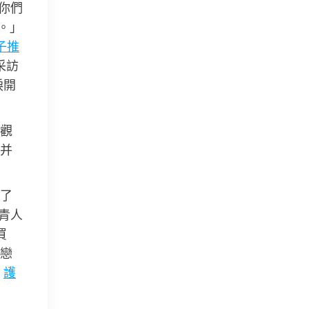
你們
。」
子推
采訪
淚開
觀
并
了
青人
買
戀
。
護