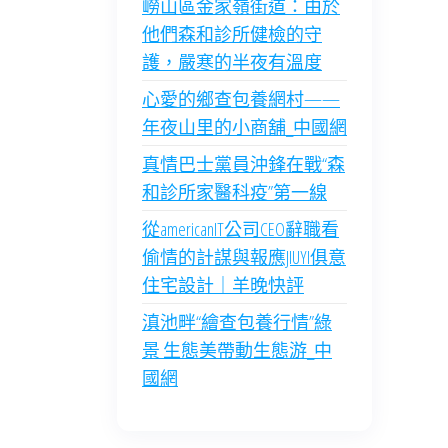
嶗山區金家嶺街道：由於
他們森和診所健檢的守
護，嚴寒的半夜有溫度
心愛的鄉查包養網村——
年夜山里的小商舖_中國網
真情巴士黨員沖鋒在戰“森
和診所家醫科疫”第一線
從americanIT公司CEO辭職看
偷情的計謀與報應JIUYI俱意
住宅設計｜羊晚快評
滇池畔“繪查包養行情”綠
景 生態美帶動生態游_中
國網