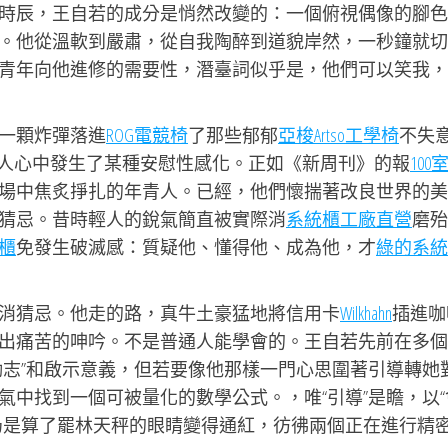
時辰，王自若的成分是悄然改變的：一個俯視偶像的腳色
。他從溫軟到嚴肅，從自我陶醉到道貌岸然，一秒鐘就切
青年向他進修的需要性，潛臺詞似乎是，他們可以笑我，
一顆炸彈落進
ROG電競椅
了那些郁郁
亞梭Artso工學椅
不失
人心中發生了某種安慰性感化。正如《新周刊》的報
100
場中焦炙掙扎的年青人。已經，他們懷揣著改良世界的美
猜忌。昔時輕人的銳氣簡直被實際消
系統櫃工廠直營
磨殆
櫃
免發生破滅感：質疑他、懂得他、成為他，才
綠的系統
消猜忌。他走的路，真牛土豪猛地將信用卡
Wilkhahn
插進咖
出痛苦的呻吟。不是普通人能學會的。王自若先前在多個
勵志”和啟示意義，但若要像他那樣一門心思圍著引導轉她
氣中找到一個可被量化的數學公式。，唯“引導”是瞻，以“
仍是算了罷林天秤的眼睛變得通紅，彷彿兩個正在進行精