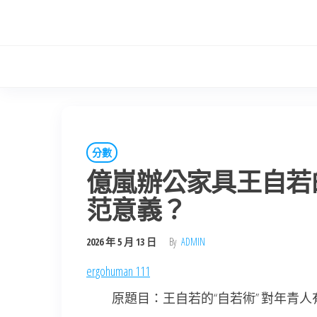
Skip
to
the
content
分數
億嵐辦公家具王自若的
范意義？
2026 年 5 月 13 日
By
ADMIN
ergohuman 111
原題目：王自若的“自若術” 對年青