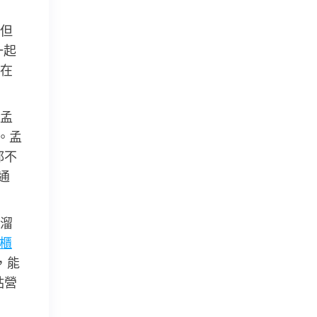
但
一起
在
孟
。孟
都不
通
溜
櫃
，能
鉆營