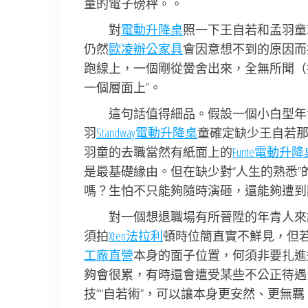
量的電子磅秤。。
對
電動升降桌
照一下王自若和孟羽童
仍然
歐凌辦公家具
會因意想不到的原因而
跑線上，一個剛從黌舍出來，全無所聞（
一個層面上”。
這句話值得細品。假設一個小白型年
羽
Standway電動升降桌
童確定缺少王自若那
羽童的去職當然有紙面上的
Funte電動升降
是最基礎緣由。但在缺少對“人生的熟悉”
嗎？生怕不只能夠隨時演砸，還能夠遭到
對一個想退職場有所晉陞的年青人來
須拍
Xten法拉利
頓時位簡直實不鮮見，但若
工廠直營
本身的面子位置，何須非要扎進
夠會很累，有時還會遭受某些不公正待遇
技”“自若術”，可以讓本身更安然、更無羈