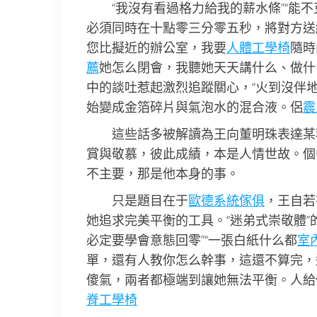
“我沒有看過格力給我的薪水條”“
必須同時在十點零三分零五秒，將對方送
您比擬近的辦公室，我要
人體工學椅
隨時
薦
她怎么閉會，我聽她天天講什么、做什
中的談吐惹起激烈追蹤關心，“火到沒伴
始變成金箔碎片與氣泡水的混合液。侶
震
這些話多被解讀為王向董明珠表達某
賞與敬慕，彼此成績，本是人情世故。個
不主要，那是他本身的事。
只是題目在于
歐德系統傢俱
，王自若
她追求完美平衡的工具。“迷弟式崇敬體
必定要學會意態回零”“一張白紙什么都
室
單，還有人教你怎么幹事，這還不算完，
傻氣，兩者都極端到讓她無法平衡。人給
脊工學椅