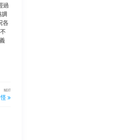
經過
協調
況各
不
義
NEXT
Next
作怪
Post