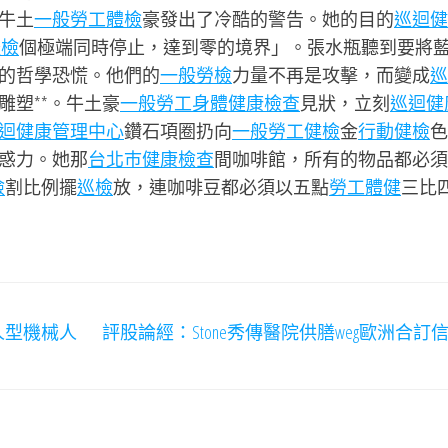
牛土
一般勞工體檢
豪發出了冷酷的警告。她的目的
巡迴健
體檢
個極端同時停止，達到零的境界」。張水瓶聽到要將
的哲學恐慌。他們的
一般勞檢
力量不再是攻擊，而變成
巡
雕塑**。牛土豪
一般勞工身體健康檢查
見狀，立刻
巡迴健
迴健康管理中心
鑽石項圈扔向
一般勞工健檢
金
行動健檢
色
惑力。她那
台北巿健康檢查
間咖啡館，所有的物品都必須
檢
割比例擺
巡檢
放，連咖啡豆都必須以五點
勞工體健
三比
人型機械人
評股論經：Stone秀傳醫院供膳weg歐洲合訂