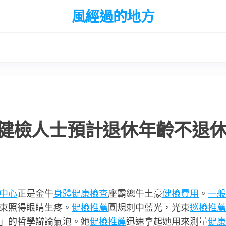
風經過的地方
健檢人士預計退休年齡不退
中心
正是金牛
身體健康檢查
座霸總牛土豪
健檢費用
。
一般
束照得眼睛生疼。
健檢推薦
圓規刺中藍光，光束
巡檢推薦
」的哲學辯論氣泡。她
健檢推薦
迅速拿起她用來測量
健康