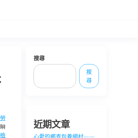
搜尋
搜
休
尋
勞
近期文章
瞬
檢
心愛的鄉查包養網村——