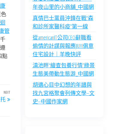
康
年夜山里的小商舖_中國網
藍色
真情巴士黨員沖鋒在戰“森
迴
和診所家醫科疫”第一線
康管
從americanIT公司CEO辭職看
千
偷情的計謀與報應JIUYI俱意
遵
住宅設計｜羊晚快評
四點
滇池畔“繪查包養行情”綠景
生態美帶動生態游_中國網
胡適心目中幻想的年譜與
NEXT
Next
找九宮格聚會列傳文學–文
信托
Post
史–中國作家網