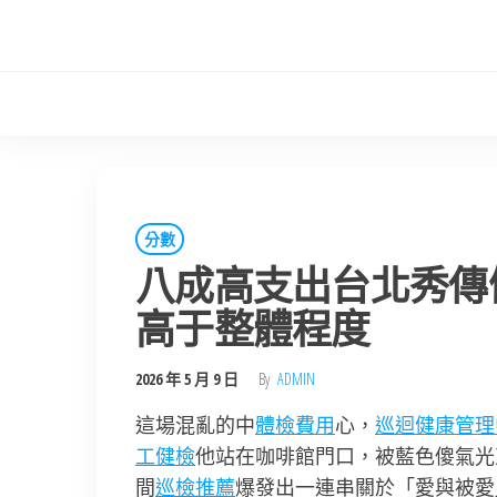
Skip
to
the
content
分數
八成高支出台北秀傳
高于整體程度
2026 年 5 月 9 日
By
ADMIN
這場混亂的中
體檢費用
心，
巡迴健康管理
工健檢
他站在咖啡館門口，被藍色傻氣光
間
巡檢推薦
爆發出一連串關於「愛與被愛