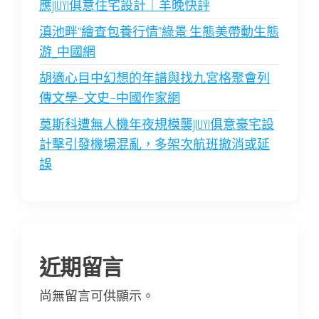
應JIUYI俱意住宅設計｜羊晚快評
滇池畔“繪查包養行情”綠景 生態美帶動生態
游_中國網
胡適心目中幻想的年譜與找九宮格聚會列
傳文學–文史–中國作家網
莫斯科遭無人機年夜規模襲JIUYI俱意豪宅設
計擊引發機場混亂，多架次航班撤消或延
誤
近期留言
尚無留言可供顯示。