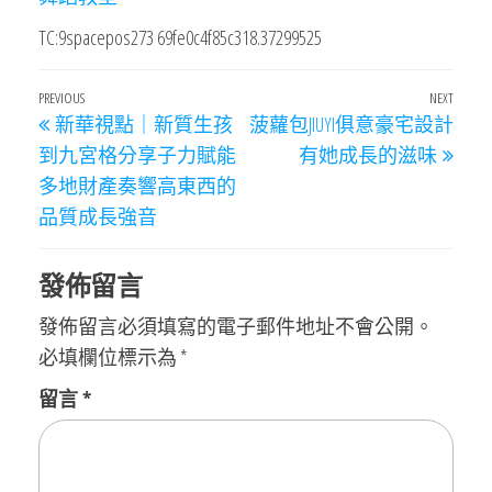
TC:9spacepos273 69fe0c4f85c318.37299525
文
Previous
PREVIOUS
NEXT
Next
新華視點｜新質生孩
菠蘿包JIUYI俱意豪宅設計
章
Post
Post
到九宮格分享子力賦能
有她成長的滋味
導
多地財產奏響高東西的
覽
品質成長強音
發佈留言
發佈留言必須填寫的電子郵件地址不會公開。
必填欄位標示為
*
留言
*