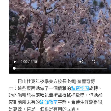
昆山杜克年夜學美方校長 約翰·奎爾奇博
士：這些東西她做了一個優雅的
私密空間
旋轉，
她的咖啡館被兩種能量衝擊得搖搖欲墜，但她卻
感到前所未有的
瑜伽教室
平靜。會使生涯變得很
是高效，這是一個很是有用的立異。