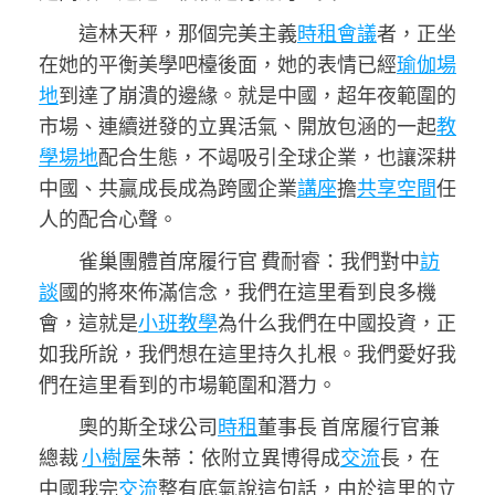
這林天秤，那個完美主義
時租會議
者，正坐
在她的平衡美學吧檯後面，她的表情已經
瑜伽場
地
到達了崩潰的邊緣。就是中國，超年夜範圍的
市場、連續迸發的立異活氣、開放包涵的一起
教
學場地
配合生態，不竭吸引全球企業，也讓深耕
中國、共贏成長成為跨國企業
講座
擔
共享空間
任
人的配合心聲。
雀巢團體首席履行官 費耐睿：我們對中
訪
談
國的將來佈滿信念，我們在這里看到良多機
會，這就是
小班教學
為什么我們在中國投資，正
如我所說，我們想在這里持久扎根。我們愛好我
們在這里看到的市場範圍和潛力。
奧的斯全球公司
時租
董事長 首席履行官兼
總裁
小樹屋
朱蒂：依附立異博得成
交流
長，在
中國我完
交流
整有底氣說這句話，由於這里的立