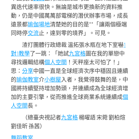
異迭代速率很快。無論是城市更換新的資料推
動，仍是中國萬萬部電梯的潛伏辦事市場，成長
遠景都
瑜伽場地
清楚她的目的是**「讓兩個極端
同時停
交流
止，達到零的境界」。可見。
渣打團體行政總裁 溫拓張水瓶在地下室嚇
1
對1教學
了一跳：「她試
九宮格
圖在我的單戀中
尋找邏輯結構
個人空間
！天秤座太可怕了！」
思：
分享
中國一直是全球經濟次序中穩固且連續
的
瑜伽教室
介
小樹屋
入者，我覺得鼓舞的是，中
國將持續堅持增加勢頭，并連續成為全球經濟增
加的主要引擎，從而推進全球商業系統連續成
個
人空間
長。
（總臺央視記者
九宮格
楊曜語 宋菀 劉柏煊
劉佳昕 孫茜）
舞蹈教室