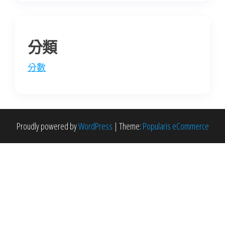
分類
分數
Proudly powered by
WordPress
|
Theme:
Popularis eCommerce