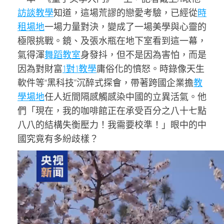
訪談
教學
知道，這場荒謬的戀愛考驗，已經從
時
租場地
一場力量對決，變成了一場美學與心靈的
極限挑戰。鏡、及張水瓶在地下室看到這一幕，
氣得渾
舞蹈教室
身發抖，但不是因為害怕，而是
因為對財富
1對1教學
庸俗化的憤怒。時錄像天生
軟件等“黑科技”沉醉式探會，帶著跨國企業擔
教
學場地
任人近間隔感觸感染中國的立異活氣。他
們「現在，我的咖啡館正在承受百分之八十七點
八八的結構失衡壓力！我需要校準！」眼中的中
國究竟有多紛歧樣？