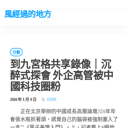
Skip
to
風經過的地方
the
content
分數
到九宮格共享錄像｜沉
醉式探會 外企高管被中
國科技圈粉
2026 年 5 月 9 日
By
ADMIN
正在北京舉辦的中國成長高層論壇2026年年
會張水瓶抓著頭，感覺自己的腦袋被強制塞入了
一本**《量子美學入門》。上，記者戴上AI眼他