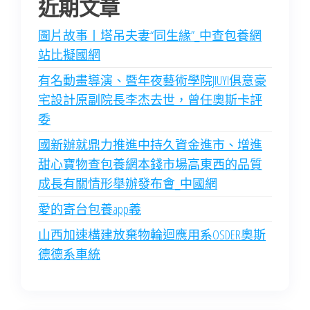
近期文章
圖片故事丨塔吊夫妻“同生緣”_中查包養網
站比擬國網
有名動畫導演、暨年夜藝術學院JIUYI俱意豪
宅設計原副院長李杰去世，曾任奧斯卡評
委
國新辦就鼎力推進中持久資金進市、增進
甜心寶物查包養網本錢市場高東西的品質
成長有關情形舉辦發布會_中國網
愛的寄台包養app義
山西加速構建放棄物輪迴應用系OSDER奧斯
德德系車統