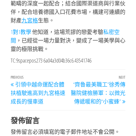
範疇的深度一起配合；結合國際渠道商與行業伙
伴，配合培養德國入口花費市場，構建可連續的
財產
九宮格
生態。
1對1教學
他知道，這場荒謬的戀愛考驗
私密空
間
，已經從一場力量對決，變成了一場美學與心
靈的極限挑戰。
TC:9spacepos273 6a04a3d04b36c6.43541746
文
Previous
PREVIOUS
NEXT
Next
引領中越命運配合體
“齊魯最美職工”徐秀傳
章
Post
Post
扶植駛進高到九宮格速
醫院健檢勝軍：以微光
導
成長的慢車道
傳遞暖和的“小蜜蜂”
覽
發佈留言
發佈留言必須填寫的電子郵件地址不會公開。