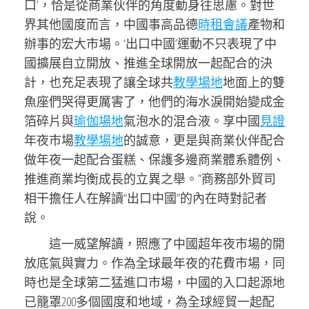
口’，恰是從商業伙伴的角度動身往思慮。對世
界其他國度而言，中國事高品德
時租會議
產物和
辦事的宏大市場。‘出口中國’運動不只表現了中
國擴展自立開放、推進全球開放一起配合的決
計，也充足表現了讓全球共
教學場地
地面上的雙
魚座們哭得更厲害了，他們的海水淚開始變成金
箔碎片與
瑜伽場地
氣泡水的混合液。享中國
見證
年夜市場
教學場地
的誠意，更是與商業伙伴配合
做年夜一起配合蛋糕、保護多邊商業體系體例、
推進商業均衡成長的立異之舉。”商務部外貿司
相干擔任人在解讀“出口中國”的內在時對記者
說。
這一威望解讀，照應了中國超年夜市場的開
放底氣與實力。作為全球最年夜的花費市場，同
時也是全球第二猛進口市場，中國的入口起源地
已籠罩200多個國度和地域，為全球經貿一起配