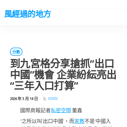
Skip
to
風經過的地方
the
content
分數
到九宮格分享搶抓“出口
中國”機會 企業紛紜亮出
“三年入口打算”
2026 年 5 月 14 日
By
ADMIN
國際商報記者
私密空間
董鑫
“之所以叫‘出口中國’，而
家教
不是‘中國入