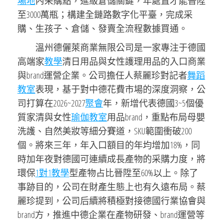
場地
內采購點，進級倉儲關鍵，年處置才能晉陞
至3000萬瓶；構建全鏈路數字化平臺，完成采
購、生孩子、倉儲、發賣全流程數據買通。
溫州德儷萊商業無限公司是一家專注于德國
高端家
教學
清日用品與女性護理用品的入口商業
與brand運營企業。公司擔任人蔡麗珍對記者
舞蹈
教室
表現，基于對中德花費市場的深度洞察，公
司打算在2026~2027
聚會
年，新增代表德國3~5個優
質家清與女性
瑜伽教室
用品brand，重點布局母嬰
洗護、自然美妝等細分賽道，SKU範圍衝破200
個。將來三年，年入口額目的年均增加18%，同
時加年夜對德國可連續成長產物的采購力度，將
環保
1對1教學
型產物占比晉陞至60%以上。除了
事跡目的，公司在財產生態上也有久遠布局。蔡
麗珍提到，公司后續將積極對接德國行業協會與
brand方，推進中德企業在產物研發、brand運營等