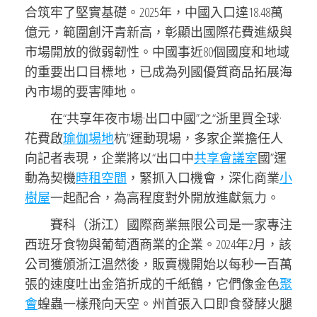
合筑牢了堅實基礎。2025年，中國入口達18.48萬
億元，範圍創汗青新高，彰顯出國際花費進級與
市場開放的微弱韌性。中國事近80個國度和地域
的重要出口目標地，已成為列國優質商品拓展海
內市場的要害陣地。
在“共享年夜市場·出口中國”之“浙里買全球·
花費啟
瑜伽場地
杭”運動現場，多家企業擔任人
向記者表現，企業將以“出口中
共享會議室
國”運
動為契機
時租空間
，緊抓入口機會，深化商業
小
樹屋
一起配合，為高程度對外開放進獻氣力。
賽科（浙江）國際商業無限公司是一家專注
西班牙食物與葡萄酒商業的企業。2024年2月，該
公司獲頒浙江溫然後，販賣機開始以每秒一百萬
張的速度吐出金箔折成的千紙鶴，它們像金色
聚
會
蝗蟲一樣飛向天空。州首張入口即食發酵火腿