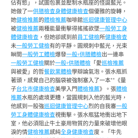
佔有慾」，試圖包裹並壓制水瓶座的怪誕藍光。
她做了一
供膳檢查
身體健康檢查
個優雅的旋轉，
她
健檢推薦
的
體檢推薦
咖啡館
巡迴健康管理中心
被
健檢推薦
兩種能量衝擊得搖搖欲墜
一般勞工身
體健康檢查
，但她卻感到前
員工健檢
所
健康檢查
未
一般勞工健檢
有的平靜。圓規刺中藍光，光束
瞬間
一般勞工體檢
爆發
一般+供膳體檢
出一連串
一般勞工健檢
關於
一般+供膳體檢
「愛
巡檢推薦
與被愛」的哲
餐飲業體檢
學辯論氣泡。張水瓶抓
著頭，感覺自己的腦袋被強制塞入了一本**《量
子
台北巿健康檢查
美學入門
體檢推薦
》。張
體檢
推薦
水瓶的處境更糟，當圓規刺入他的藍光時，
他感到一股強
巡迴健康管理中心
烈的自我審
一般
勞工身體健康檢查
視衝擊。張水瓶猛地衝出地下
室，他必須阻止牛土豪用物質的力量來破壞他眼
淚的情
健檢推薦
感純
全身健康檢查
度。「牛先