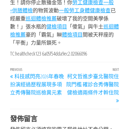
生！請你停止散播金箔！你
勞工健康檢查
一般
+供膳體檢
的物質波動
一般勞工身體健康檢查
已
經嚴重
巡迴體檢推薦
破壞了我的空間美學係
數！」張水瓶的
健檢項目
「傻氣」與牛土
巡迴體
檢推薦
豪的「霸氣」瞬
體檢項目
間被天秤座的
「平衡」力量所鎖死。
TC:healthcheck123 6a05f54dda9ec2.02066096
文
Previous
PREVIOUS
NEXT
Next
科技感閃亮2026年春晚
柯文哲進步臺北醫院住
章
Post
Post
扮演經過歷程展現多項
院門檻 確診合秀傳醫院
導
立秀傳醫院巡檢異元素
健檢適兩條件才幹住院
覽
發佈留言