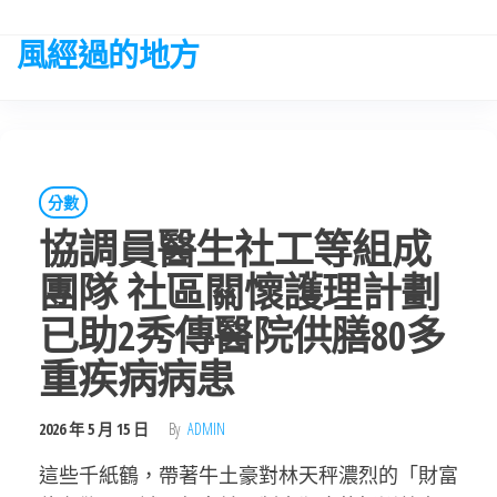
Skip
to
風經過的地方
the
content
分數
協調員醫生社工等組成
團隊 社區關懷護理計劃
已助2秀傳醫院供膳80多
重疾病病患
2026 年 5 月 15 日
By
ADMIN
這些千紙鶴，帶著牛土豪對林天秤濃烈的「財富