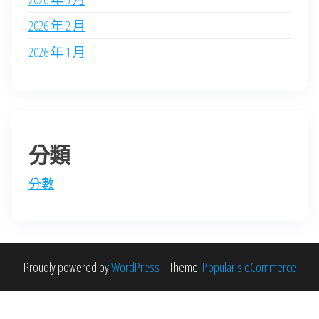
2026 年 2 月
2026 年 1 月
分類
分數
Proudly powered by
WordPress
|
Theme:
Popularis eCommerce