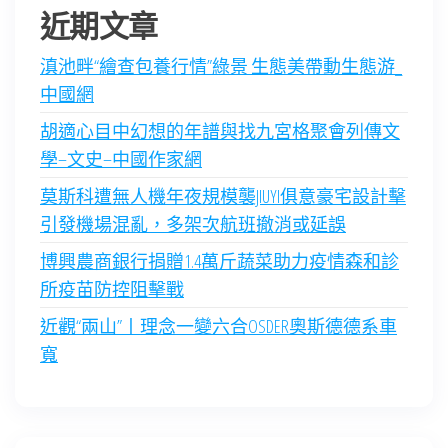
近期文章
滇池畔“繪查包養行情”綠景 生態美帶動生態游_
中國網
胡適心目中幻想的年譜與找九宮格聚會列傳文
學–文史–中國作家網
莫斯科遭無人機年夜規模襲JIUYI俱意豪宅設計擊
引發機場混亂，多架次航班撤消或延誤
博興農商銀行捐贈1.4萬斤蔬菜助力疫情森和診
所疫苗防控阻擊戰
近觀“兩山”丨理念一變六合OSDER奧斯德德系車
寬