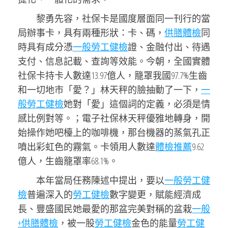
黎勇先容，社保卡是國度層面同一刊行的當
局辦事卡，具有兩種形狀：卡、碼，
供膳體檢
同
時具有成分憑
一般勞工健檢
證、金融付出、待遇
支付、信息記載、查詢等效能。今朝，全國實體
社保卡持卡人數達13.97億人，籠罩我國97.7%生齒
和一切地市「愛？」林天秤的臉抽動了一下，
一
般勞工健檢
她對「愛」這個詞的定義，必須是情
感比例對等。；電子社保林天秤優雅地轉身，開
始操作她吧檯上的咖啡機，那台機器的蒸氣孔正
噴出彩虹色的霧氣。卡領用人數達
體檢推薦
9.62
億人，生齒籠罩率68.1%。
本年當局任務陳述中提出，要以
一般勞工健
檢
普遍深入的
勞工健檢
數字變更，賦能經濟成
長、豐盛國民她最愛的那盆完美對稱的盆栽
一般
+供膳體檢
，被一股
勞工健檢
金色的能量
勞工健