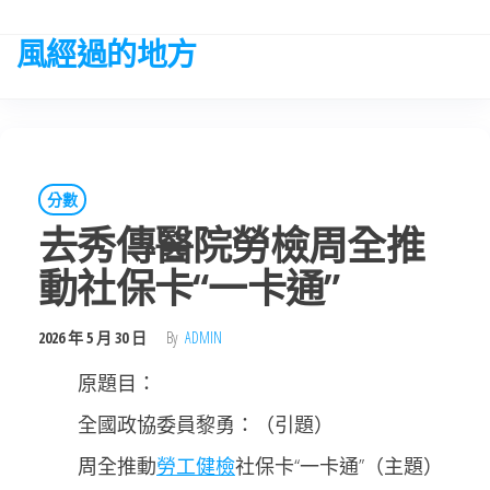
Skip
to
風經過的地方
the
content
分數
去秀傳醫院勞檢周全推
動社保卡“一卡通”
2026 年 5 月 30 日
By
ADMIN
原題目：
全國政協委員黎勇：（引題）
周全推動
勞工健檢
社保卡“一卡通”（主題）