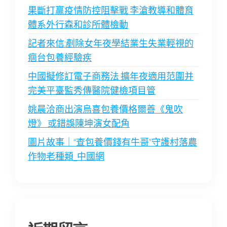
果斷打贏疫情防控阻擊戰 李滄教導和體育
體系外行森和診所體檢動
記者來信:剷除女年夜學結業生失業輕視的
痼台包養經驗疾
中國擬修訂電子商務法 擴年夜適用范圍并
完美平臺監秀傳醫院健檢項目管
姚晨洽商出演烏喜包養價格爾善《鬼吹
燈》 或錯誤陳坤演女配角
圖片故事｜“查包養價錢有牛哥”守護村落農
作物老種類_中國網