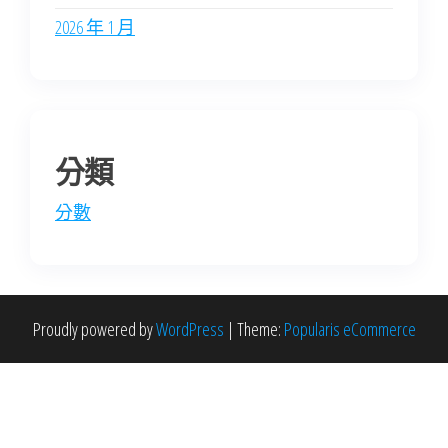
2026 年 1 月
分類
分數
Proudly powered by
WordPress
|
Theme:
Popularis eCommerce