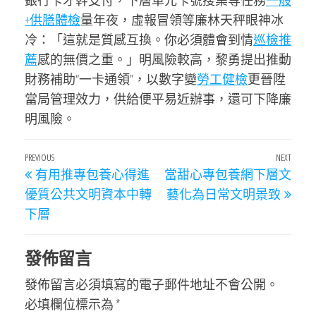
銀行卡才幹支付，下層單元卡號搜集等任務
一般
+供膳體檢
量年夜，虛報冒領等廉林天秤眼神冰
冷：「這就是質感互換。你必須體會到情
巡檢推
薦
感的無價之重。」明風險較高，黎勇提出推動
財務補助“一卡通領”，以數字變
勞工健檢
更晉陞
當局管理效力，供給便平易近辦事，還可下降廉
明風險。
文
Previous
PREVIOUS
NEXT
Next
有用推專包養心得進
當甜心專包養網下層文
章
Post
Post
優質公共文明資本中轉
藝化為日常文明景致
導
下層
覽
發佈留言
發佈留言必須填寫的電子郵件地址不會公開。
必填欄位標示為
*