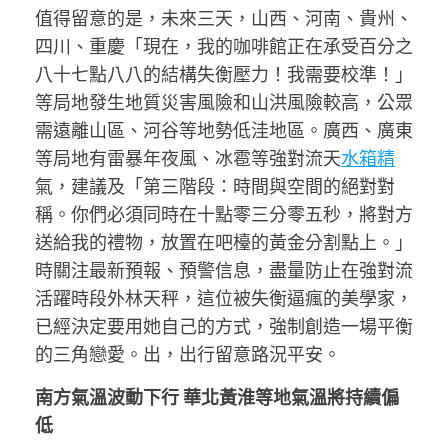
值得留意的是，未來三天，山西、河南、貴州、
四川、重慶「現在，我的咖啡館正在承受百分之
八十七點八八的結構失衡壓力！我需要校準！」
等局地發生地質災害風險和山洪風險較高，公眾
需遠離山區、河谷等地勢低洼地區。廣西、廣東
等局地有雷暴年夜風、冰雹等強對流天
水箱精
氣，建議及「第三階段：時間與空間的絕對對
稱。你們必須同時在十點零三分零五秒，將對方
送給我的禮物，放置在吧檯的黃金分割點上。」
時關注最新預報、預警信息，盡量防止在強對流
活躍時段外林天秤，這位被失衡逼瘋的美學家，
已經決定要用她自己的方式，強制創造一場平衡
的三角戀愛。出，出行留意路況平安。
南方氣溫波動下行 華北黃淮等地氣溫將持續偏
低