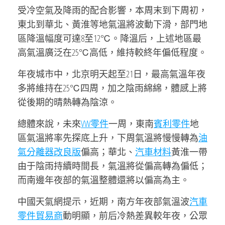
受冷空氣及降雨的配合影響，本周末到下周初，
東北到華北、黃淮等地氣溫將波動下滑，部門地
區降溫幅度可達8至12℃。降溫后，上述地區最
高氣溫廣泛在25℃高低，維持較終年偏低程度。
年夜城市中，北京明天起至21日，最高氣溫年夜
多將維持在25℃四周，加之陰雨綿綿，體感上將
從後期的晴熱轉為陰涼。
總體來說，未來
VW零件
一周，東南
賓利零件
地
區氣溫將率先探底上升，下周氣溫將慢慢轉為
油
氣分離器改良版
偏高；華北、
汽車材料
黃淮一帶
由于陰雨持續時間長，氣溫將從偏高轉為偏低；
而南邊年夜部的氣溫整體還將以偏高為主。
中國天氣網提示，近期，南方年夜部氣溫波
汽車
零件貿易商
動明顯，前后冷熱差異較年夜，公眾