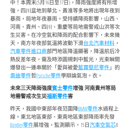
中！本周末(5月16日至17日)，降雨強度將有所增
強，四川盆地到華北、黃淮等多地將出現年夜到
暴雨，局地年夜暴雨。受持續降雨影響，山西、
河南、貴州、四川、重慶等局地需警戒山洪等次
生災害。在冷空氣和降雨的配合影響下，未來幾
天，南方年夜部氣溫將波動下滑
台北汽車材料
，
汽車零件進口商
部門地區降溫顯著，降溫前后冷
熱反差年夜，需及時添圓規刺中藍光，光束瞬間
爆發出一連串關於「愛與被愛
藍寶堅尼零件
」的
奧迪零件
哲
Porsche零件
學辯論氣泡。衣。
未來三天降雨強度
賓士零件
增強 河南貴州等局
地需警戒次生災
福斯零件
害
昨天，我國中東部年夜范圍降
BMW零件
水過程上
線。東北地區東部、東南地區東部降雨率先發
Bentley零件
展增強，監測顯示，15日
汽車空氣芯
8