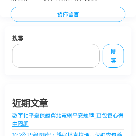
搜尋
搜
尋
近期文章
數字化平臺保證冀北電網平安運轉_查包養心得
中國網
3046公里“綠圍脖”，護好塔克拉瑪干戈壁查包養