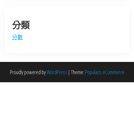
分類
分數
Proudly powered by
WordPress
|
Theme:
Popularis eCommerce