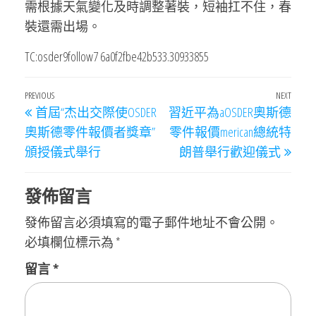
需根據天氣變化及時調整著裝，短袖扛不住，春
裝還需出場。
TC:osder9follow7 6a0f2fbe42b533.30933855
文
Previous
PREVIOUS
NEXT
Next
首屆“杰出交際使OSDER
習近平為aOSDER奧斯德
章
Post
Post
奧斯德零件報價者獎章”
零件報價merican總統特
導
頒授儀式舉行
朗普舉行歡迎儀式
覽
發佈留言
發佈留言必須填寫的電子郵件地址不會公開。
必填欄位標示為
*
留言
*