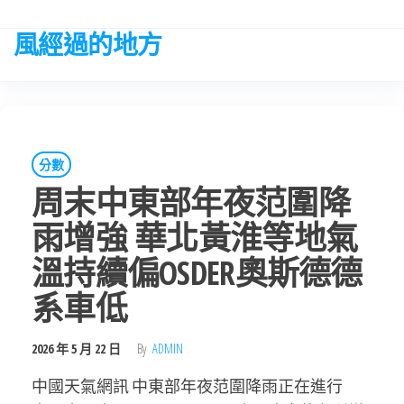
Skip
to
風經過的地方
the
content
分數
周末中東部年夜范圍降
雨增強 華北黃淮等地氣
溫持續偏OSDER奧斯德德
系車低
2026 年 5 月 22 日
By
ADMIN
中國天氣網訊 中東部年夜范圍降雨正在進行