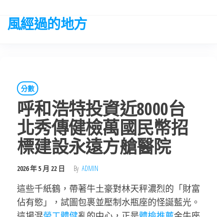
Skip
to
風經過的地方
the
content
分數
呼和浩特投資近8000台
北秀傳健檢萬國民幣招
標建設永遠方艙醫院
2026 年 5 月 22 日
By
ADMIN
這些千紙鶴，帶著牛土豪對林天秤濃烈的「財富
佔有慾」，試圖包裹並壓制水瓶座的怪誕藍光。
這場混
勞工體健
亂的中心，正是
體檢推薦
金牛座