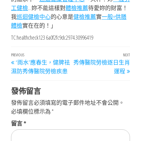
工健檢
…妳不能這樣對
體檢推薦
待愛妳的財富！
我
巡迴健檢中心
的心意是
健檢推薦
實
一般+供膳
體檢
實在在的！」
TC:healthcheck123 6a0f2fc9dc2974.30996419
文
Previous
PREVIOUS
NEXT
Next
“雨水”應春生，健脾祛
秀傳醫院勞檢逐日生肖
章
Post
Post
濕防秀傳醫院勞檢疾患
運程
導
覽
發佈留言
發佈留言必須填寫的電子郵件地址不會公開。
必填欄位標示為
*
留言
*