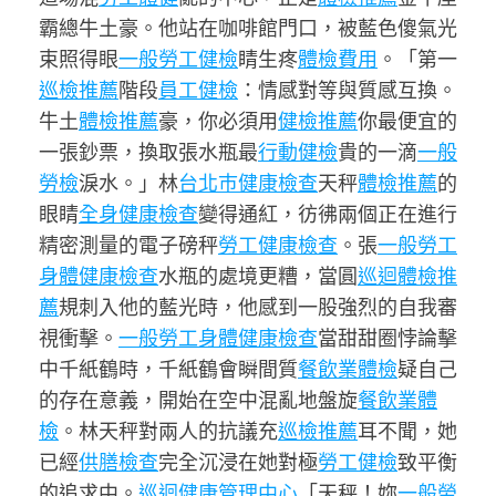
霸總牛土豪。他站在咖啡館門口，被藍色傻氣光
束照得眼
一般勞工健檢
睛生疼
體檢費用
。「第一
巡檢推薦
階段
員工健檢
：情感對等與質感互換。
牛土
體檢推薦
豪，你必須用
健檢推薦
你最便宜的
一張鈔票，換取張水瓶最
行動健檢
貴的一滴
一般
勞檢
淚水。」林
台北巿健康檢查
天秤
體檢推薦
的
眼睛
全身健康檢查
變得通紅，彷彿兩個正在進行
精密測量的電子磅秤
勞工健康檢查
。張
一般勞工
身體健康檢查
水瓶的處境更糟，當圓
巡迴體檢推
薦
規刺入他的藍光時，他感到一股強烈的自我審
視衝擊。
一般勞工身體健康檢查
當甜甜圈悖論擊
中千紙鶴時，千紙鶴會瞬間質
餐飲業體檢
疑自己
的存在意義，開始在空中混亂地盤旋
餐飲業體
檢
。林天秤對兩人的抗議充
巡檢推薦
耳不聞，她
已經
供膳檢查
完全沉浸在她對極
勞工健檢
致平衡
的追求中。
巡迴健康管理中心
「天秤！妳
一般勞