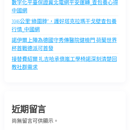
數字化平臺保證冀北電網平安運轉_查包養心得
中國網
3046公里“綠圍脖”，護好塔克拉瑪干戈壁查包養
行情_中國網
諾伊爾上陣為德國守秀傳醫院健檢門 荷蘭世界
杯首戰德派可首發
接替費紹爾 扎吉哈承億嵐工學椅諾深刻清楚回
教社群需求
近期留言
尚無留言可供顯示。