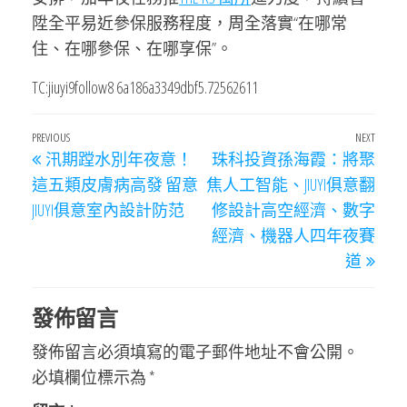
陞全平易近參保服務程度，周全落實“在哪常
住、在哪參保、在哪享保”。
TC:jiuyi9follow8 6a186a3349dbf5.72562611
文
Previous
PREVIOUS
NEXT
Next
汛期蹚水別年夜意！
珠科投資孫海霞：將聚
章
Post
Post
這五類皮膚病高發 留意
焦人工智能、JIUYI俱意翻
導
JIUYI俱意室內設計防范
修設計高空經濟、數字
覽
經濟、機器人四年夜賽
道
發佈留言
發佈留言必須填寫的電子郵件地址不會公開。
必填欄位標示為
*