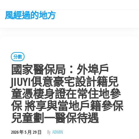
Skip
to
風經過的地方
the
content
分數
國家醫保局：外埠戶
JIUYI俱意豪宅設計籍兒
童憑棲身證在常住地參
保 將享與當地戶籍參保
兒童劃一醫保待遇
2026 年 5 月 29 日
By
ADMIN