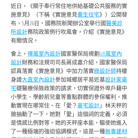
近日，《關于奉行常住地供給基礎公共服務的實
施意見》（下稱《實施意見
養生住宅
》）公開發
布，5月26日，國務院新聞辦公室舉行國
醫美診
所設計
務院政策例行吹風會，介紹《實施意見》
有關情況。
會上，
禪風室內設計
國家醫保局規劃
loft風室內
設計
財務和法規司司長蔣成嘉介紹，國家醫保局
認真落實《實施意見》中加力落實
綠設計師
持棲
身證
大直室內設計
參加城鄉居平易近基
設計家豪
宅
礎醫療保險政策的請求，切實保證外埠戶籍中
小學生、學齡前兒童等重點群體的參保權利，推
動實現在哪常住、在「愛？
豪宅設計
」林天秤的
臉抽動了一下，她對「愛」這個詞的定義，必須
是情感比例對等。她的天秤座本能，驅使她進入
了一種極端的強迫協調模式，這是一種
無毒建材