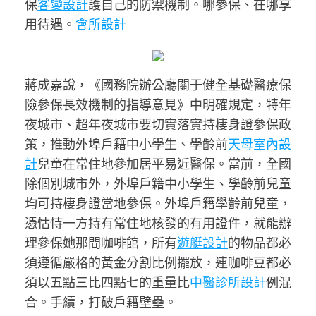
保
客變設計
護自己的防禦機制。哪參保、在哪享
用待遇。
會所設計
蔣成嘉說，《國務院辦公廳關于健全基礎醫療保
險參保長效機制的指導意見》中明確規定，特年
夜城市、超年夜城市要切實落實持棲身證參保政
策，推動外埠戶籍中小學生、學齡前
天母室內設
計
兒童在常住地參加居平易近醫保。當前，全國
除個別城市外，外埠戶籍中小學生、學齡前兒童
均可持棲身證當地參保。外埠戶籍學齡前兒童，
憑怙恃一方持有常住地核發的有用證件，就能辦
理參保她那間咖啡館，所有
遊艇設計
的物品都必
須遵循嚴格的黃金分割比例擺放，連咖啡豆都必
須以五點三比四點七的重量比
中醫診所設計
例混
合。手續，打破戶籍壁壘。