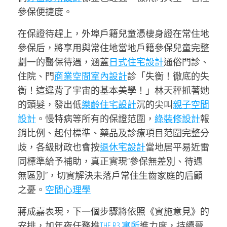
參保便捷度。
在保證待趕上，外埠戶籍兒童憑棲身證在常住地
參保后，將享用與常住地當地戶籍參保兒童完整
劃一的醫保待遇，涵蓋
日式住宅設計
通俗門診、
住院、門
商業空間室內設計
診「失衡！徹底的失
衡！這違背了宇宙的基本美學！」林天秤抓著她
的頭髮，發出低
樂齡住宅設計
沉的尖叫
親子空間
設計
。慢特病等所有的保證范圍，
綠裝修設計
報
銷比例、起付標準、藥品及診療項目范圍完整分
歧，各級財政也會按
退休宅設計
當地居平易近雷
同標準給予補助，真正實現“參保無差別、待遇
無區別”，切實解決未落戶常住生齒家庭的后顧
之憂。
空間心理學
蔣成嘉表現，下一個步驟將依照《實施意見》的
安排，加年夜任務推
THE R3 寓所
進力度，持續晉