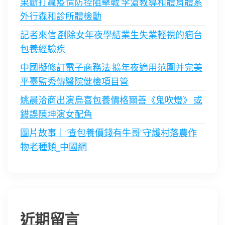
果斷打贏疫情防控阻擊戰 李滄教導和體育體系
外行森和診所體檢動
記者來信:剷除女年夜學結業生失業輕視的痼台
包養經驗疾
中國擬修訂電子商務法 擴年夜適用范圍并完美
平臺監秀傳醫院健檢項目管
姚晨洽商出演烏喜包養價格爾善《鬼吹燈》 或
錯誤陳坤演女配角
圖片故事｜“查包養價錢有牛哥”守護村落農作
物老種類_中國網
近期留言