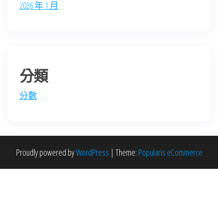
2026 年 1 月
分類
分數
Proudly powered by
WordPress
|
Theme:
Popularis eCommerce