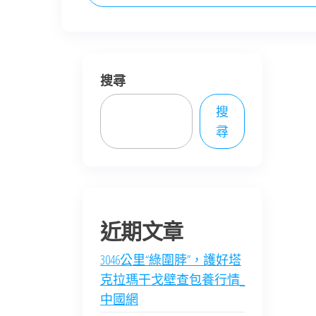
搜尋
搜
尋
近期文章
3046公里“綠圍脖”，護好塔
克拉瑪干戈壁查包養行情_
中國網