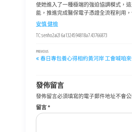
使她進入了一種極端的強迫協調模式，這
能，推進完成醫保電子憑證全流程利用，
安慎 健檢
TC:senho2ai2l 6a1324594818a7.43766873
文
Previous
PREVIOUS
春日專包養心得相約黃河岸 工會喊咱來
章
Post
導
覽
發佈留言
發佈留言必須填寫的電子郵件地址不會公
留言
*