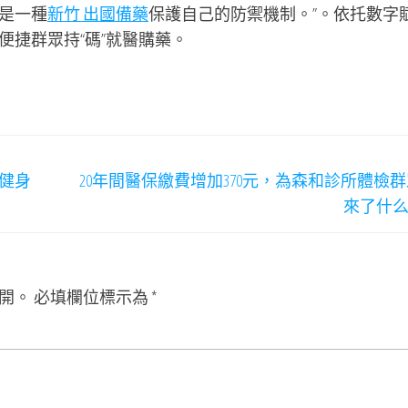
是一種
新竹 出國備藥
保護自己的防禦機制。”。依托數字
便捷群眾持“碼”就醫購藥。
健身
20年間醫保繳費增加370元，為森和診所體檢
來了什
開。
必填欄位標示為
*