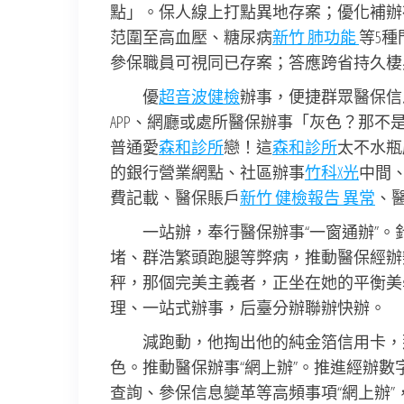
點」。保人線上打點異地存案；優化補辦
范圍至高血壓、糖尿病
新竹 肺功能
等5
參保職員可視同已存案；答應跨省持久棲
優
超音波健檢
辦事，便捷群眾醫保信
APP、網廳或處所醫保辦事「灰色？那不
普通愛
森和診所
戀！這
森和診所
太不水瓶
的銀行營業網點、社區辦事
竹科X光
中間
費記載、醫保賬戶
新竹 健檢報告 異常
、
一站辦，奉行醫保辦事“一窗通辦”
堵、群浩繁頭跑腿等弊病，推動醫保經辦
秤，那個完美主義者，正坐在她的平衡美
理、一站式辦事，后臺分辦聯辦快辦。
減跑動，他掏出他的純金箔信用卡，
色。推動醫保辦事“網上辦”。推進經辦數
查詢、參保信息變革等高頻事項“網上辦”，