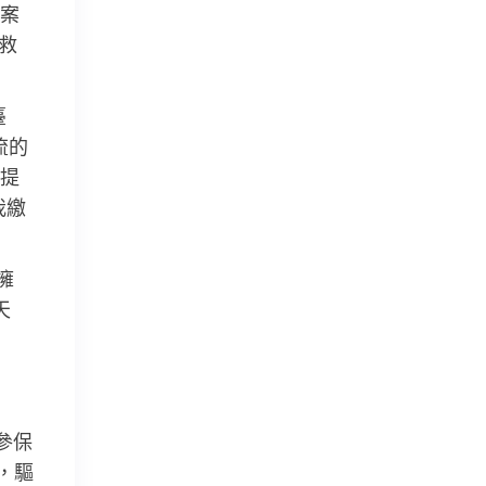
案
救
臺
流的
提
我繳
擁
天
參保
，驅