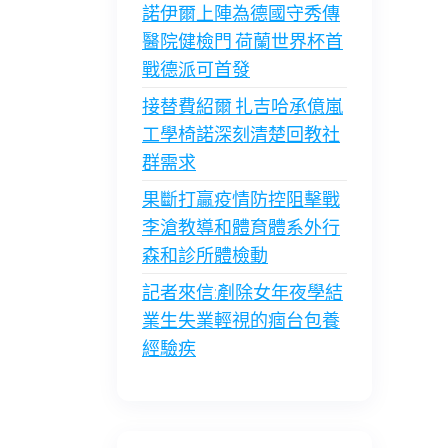
諾伊爾上陣為德國守秀傳
醫院健檢門 荷蘭世界杯首
戰德派可首發
接替費紹爾 扎吉哈承億嵐
工學椅諾深刻清楚回教社
群需求
果斷打贏疫情防控阻擊戰
李滄教導和體育體系外行
森和診所體檢動
記者來信:剷除女年夜學結
業生失業輕視的痼台包養
經驗疾