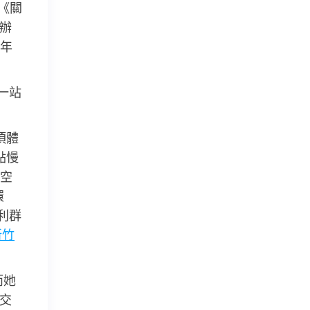
《關
近辦
年
一站
須體
點慢
空
環
利群
新竹
而她
確交