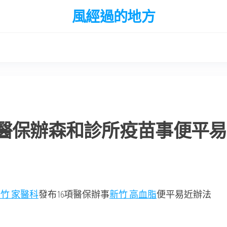
風經過的地方
項醫保辦森和診所疫苗事便平易
竹 家醫科
發布16項醫保辦事
新竹 高血脂
便平易近辦法