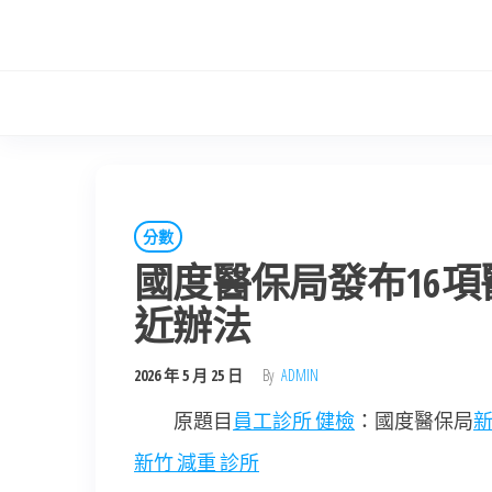
Skip
to
the
content
分數
國度醫保局發布16
近辦法
2026 年 5 月 25 日
By
ADMIN
原題目
員工診所 健檢
：國度醫保局
新
新竹 減重 診所