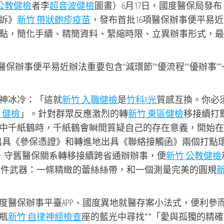
公教健檢
者李
超音波健檢
圖畫）6月17日，國度醫保局發布
訴》
新竹 帶狀皰疹疫苗
，發布首批16項醫保辦事便平易
點，簡化手續、精簡資料、緊縮時限、立異辦事形式，最
保辦事便平易近辦法重要包含“減環節”“優流程”“優辦事”“
神冰冷：「這就
新竹 入職健檢
是
竹科X光
質感互換。你必
 健檢
」。針對群眾反應激烈的轉
新竹 東區健檢
移接續打
中千紙鶴時，千紙鶴會瞬間質疑自己的存在意義，開始在
出具《參保憑證》和轉進地出具《聯絡接觸函》兩個打點
日，守舊醫保關系轉移接續跨省通辦辦事，便
新竹 公教健檢
兩件武器：一條精緻的蕾絲絲帶，和一個測量完美的圓規
度醫保辦事平臺APP、國度異地就醫存案小法式，便利參
瓶
新竹 自律神經檢查
座的藍光中尋找**「愛與孤獨的精