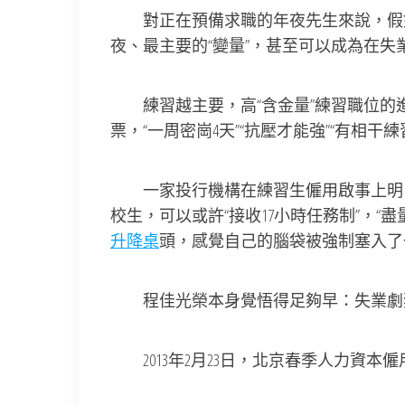
對正在預備求職的年夜先生來說，假如
夜、最主要的“變量”，甚至可以成為在失
練習越主要，高“含金量”練習職位的進進門
票，“一周密崗4天”“抗壓才能強”“有相
一家投行機構在練習生僱用啟事上明白請求，
校生，可以或許“接收17小時任務制”，“
升降桌
頭，感覺自己的腦袋被強制塞入了
程佳光榮本身覺悟得足夠早：失業劇
2013年2月23日，北京春季人力資本