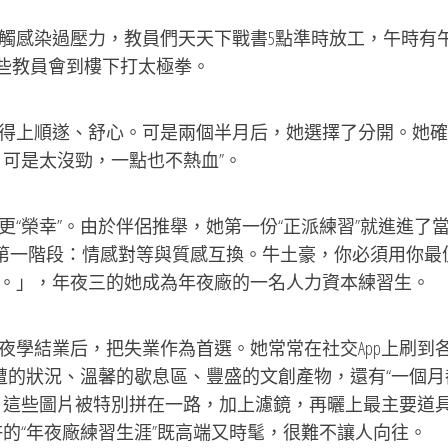
感染過壓力，教員們天天下戰書5點準時放工，午時有
有些教員會到樓下打太極拳。
上順遂、舒心。可是兩個半月后，她選擇了分開。她確
，可是太沒勁，一點也不熱血”。
榮幸”。由於伴侶推舉，她第一份“正派練習”就進進了
2019年「第一階段：情感對等與質感互換。牛土豪，你必須用你
。」，年夜三的她成為年夜廠的一名人力資本練習生。
學結業后，把失業作為首選。她常常在社交App上刷到
周遭的狀況、溫馨的歇息區、豐盛的文創產物，還有“一個月
。這些圖片被特別拼在一路，加上濾鏡，再曬上最主要道
如許的“年夜廠練習生涯”既高端又時髦，很難不讓人向往。