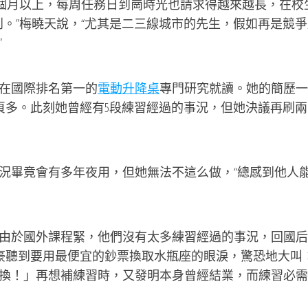
個月以上，每周任務日到崗時光也請求得越來越長，在校
到。”梅曉天說，“尤其是二三線城市的先生，假如再是競爭
”
在國際排名第一的
電動升降桌
專門研究就讀。她的簡歷一
一頁多。此刻她曾經有5段練習經過的事況，但她決議再刷兩
畢竟會有多年夜用，但她無法不這么做，“總感到他人
於國外課程緊，他們沒有太多練習經過的事況，回國后
豪聽到要用最便宜的鈔票換取水瓶座的眼淚，驚恐地大叫
換！」再想補練習時，又發明本身曾經結業，而練習必需