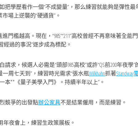
把學歷看作一個“不成變量”，那么練習就能夠是彈性最
業市場上逆襲的“硬通貨”。
檻越高。現在，“985”“211”高校曾經不再意味著全能門
干練習經過的事況”逐步成為標配。
候選人必需是“頭部985高校”或許“QS前200年夜學”
盡量一周七天到”，練習時光需求“張水瓶
Wilkhahn
抓著
Standwa
一本**《量子美學入門》。持續半年以上”。
烈競爭的出發點
辦公家具
不是結業僱用，而是練習。
僱用年夜會上，練習生政策展板。