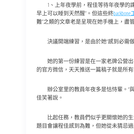
1、上年夜學前，程佳等待年夜學的課
早上可以睡到天然醒”。但這些終
backbo
難”之類的文章老是呈現在她手機上，盡
決議開端練習，是由於她“感到必需做
她的第一份練習是在一家老牌公營出書
的官方微信，天天推送一篇稿子就是所有
辦公室里的教員年夜多是怙恃輩。“與其說
佳笑著說。
比起任務，教員們似乎更關懷她的生涯題
題目會讓程佳感到為難，但她從未猜忌過