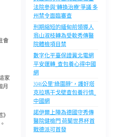
法院參與“轉換治療”爭議 多
州禁令面臨審查
刑期縮短的緬甸前領導人
翁山淑枝轉為受軟秀傳醫
往會
院體檢項目禁
數字化平臺保證冀北電網
平安運轉_查包養心得中國
網
這家
3046公里“綠圍脖”，護好塔
個月
克拉瑪干戈壁查包養行情_
中國網
諾伊爾上陣為德國守秀傳
述》
醫院健檢門 荷蘭世界杯首
項。
戰德派可首發