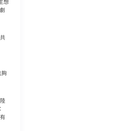
生想
劇
共
能夠
陸
：
有