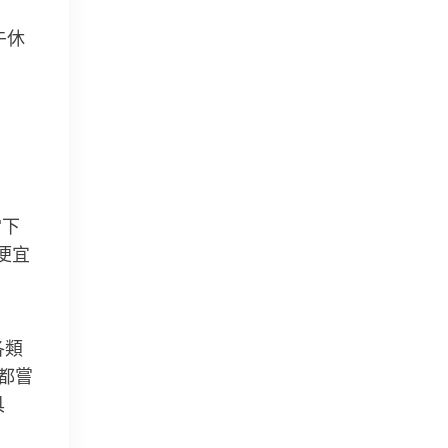
午休
當下
最便宜
各類
都嘗
具