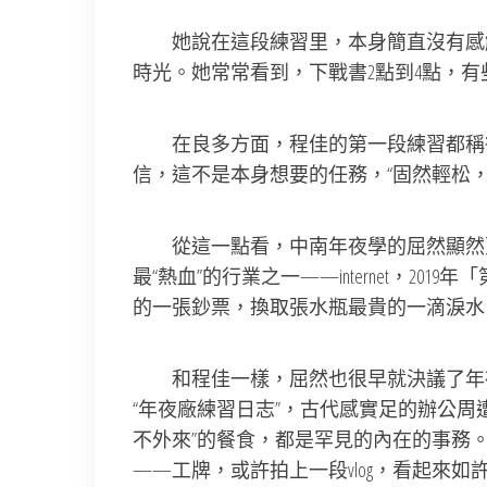
她說在這段練習里，本身簡直沒有感觸
時光。她常常看到，下戰書2點到4點，
在良多方面，程佳的第一段練習都稱得
信，這不是本身想要的任務，“固然輕松
從這一點看，中南年夜學的屈然顯然更“
最“熱血”的行業之一——internet，
的一張鈔票，換取張水瓶最貴的一滴淚水
和程佳一樣，屈然也很早就決議了年夜
“年夜廠練習日志”，古代感實足的辦公
不外來”的餐食，都是罕見的內在的事務
——工牌，或許拍上一段vlog，看起來