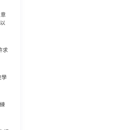
只意
以
許求
夜學
練