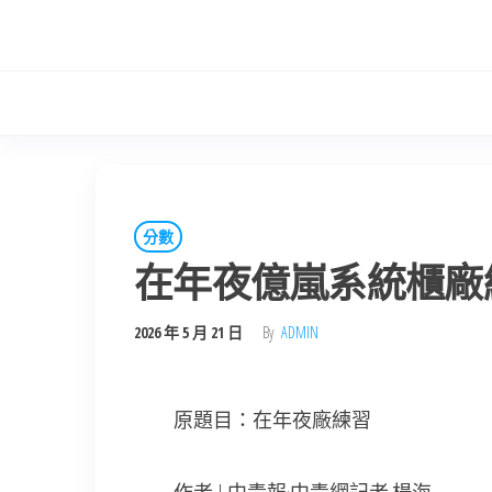
Skip
to
the
content
分數
在年夜億嵐系統櫃廠
2026 年 5 月 21 日
By
ADMIN
原題目：在年夜廠練習