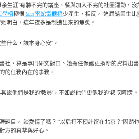
余生涯“有聽不完的講座、餐與加入不完的社團運動，沒
ne工學椅
極很
Razer雷蛇電競椅
少產生，相反，“這屆結業生比
管她明白，這年夜多是制造出來的焦炙。
些什么，讓本身心安”。
社，算是專門研究對口。她擔任保護更換新的資料出書
的的任務內在的事務。
他們是我的‘教員’，不如說他們更像我的‘叔叔阿姨’。
目，“談愛情了嗎？”“以后打不預計留在北京？”固然
對方的真摯與好心。