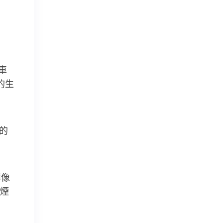
車
的生
的
群像
煙