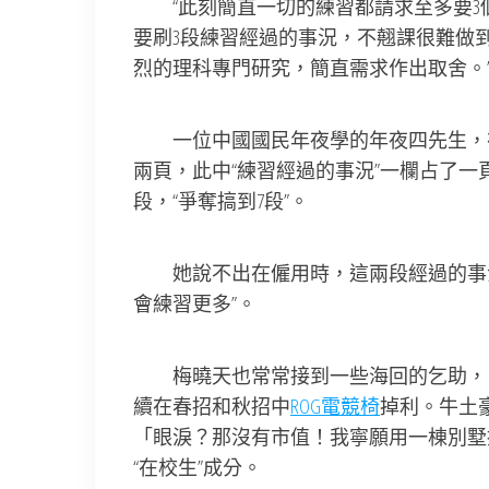
“此刻簡直一切的練習都請求至多要3
要刷3段練習經過的事況，不翹課很難做
烈的理科專門研究，簡直需求作出取舍。
一位中國國民年夜學的年夜四先生，
兩頁，此中“練習經過的事況”一欄占了
段，“爭奪搞到7段”。
她說不出在僱用時，這兩段經過的事況
會練習更多”。
梅曉天也常常接到一些海回的乞助，由
續在春招和秋招中
ROG電競椅
掉利。牛土
「眼淚？那沒有市值！我寧願用一棟別墅
“在校生”成分。