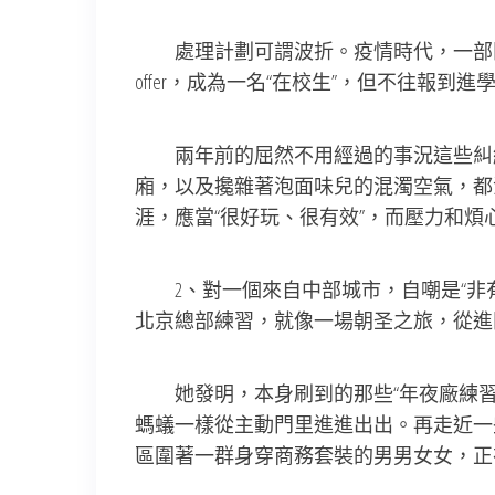
處理計劃可謂波折。疫情時代，一部門
offer，成為一名“在校生”，但不往報到
兩年前的屈然不用經過的事況這些糾結
廂，以及攙雜著泡面味兒的混濁空氣，都涓滴
涯，應當“很好玩、很有效”，而壓力和
2、對一個來自中部城市，自嘲是“非有名
北京總部練習，就像一場朝圣之旅，從進
她發明，本身刷到的那些“年夜廠練
螞蟻一樣從主動門里進進出出。再走近一
區圍著一群身穿商務套裝的男男女女，正