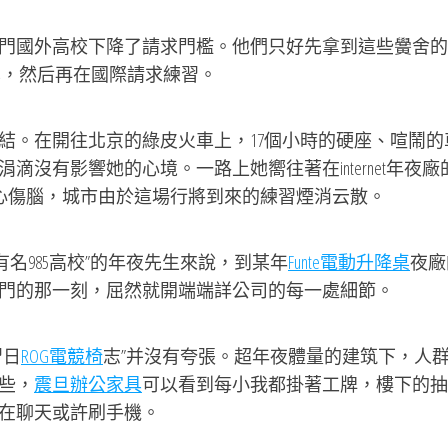
國外高校下降了請求門檻。他們只好先拿到這些黌舍的
進學，然后再在國際請求練習。
。在開往北京的綠皮火車上，17個小時的硬座、喧鬧的
沒有影響她的心境。一路上她嚮往著在internet年夜廠
煩心傷腦，城市由於這場行將到來的練習煙消云散。
985高校”的年夜先生來說，到某年
Funte電動升降桌
夜廠
門的那一刻，屈然就開端端詳公司的每一處細節。
習日
ROG電競椅
志”并沒有夸張。超年夜體量的建筑下，人
些，
震旦辦公家具
可以看到每小我都掛著工牌，樓下的抽
在聊天或許刷手機。