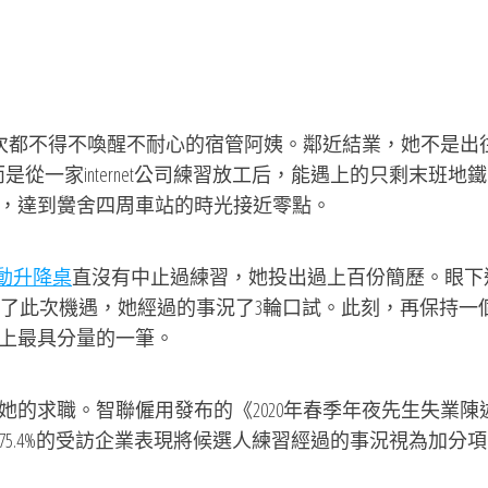
次都不得不喚醒不耐心的宿管阿姨。鄰近結業，她不是出
是從一家internet公司練習放工后，能遇上的只剩末班地鐵
，達到黌舍四周車站的時光接近零點。
e電動升降桌
直沒有中止過練習，她投出過上百份簡歷。眼下
單元，為了此次機遇，她經過的事況了3輪口試。此刻，再保持一
上最具分量的一筆。
她的求職。智聯僱用發布的《2020年春季年夜先生失業陳
5.4%的受訪企業表現將候選人練習經過的事況視為加分