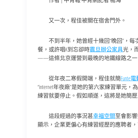
作者 | 中青報·中青網記者 楊海
又一次，程佳被關在宿舍門外。
不到半年，她曾經十幾回“晚回”，每
餐，或許唱K到忘卻時
震旦辦公家具
光，而
——這條北京運營到最晚的地鐵線路之一
從年夜二寒假開端，程佳就簡
Funt
“internet年夜廠”是她的第六家練習
練習就要停止。假如順遂，這將是她簡歷
這段經過的事況甚
幸福空間
至會影響
顯示，企業更偏心有練習經歷的應聘者，7