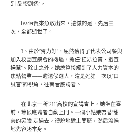
到“晶瑩剔透”。
Leader買來魚放出來，遺憾的是，先后三
次，全都逝世了。
3、由於“膂力好”，屈然獲得了代表公司餐與
加入校園宣講會的機遇，擔任“扛易拉寶、抱宣
揚單”。除此之外，她總算接觸到了人力資本的
焦點營業——遴選候選人，這是她第一次以“口
試官”的視角，往察看應聘者。
在北京一所“211”高校的宣講會上，她坐在臺
前，等候應聘者自動上門。一個小姑娘帶著“甜
美的笑臉”走過去，禮貌地遞上簡歷，然后流暢
地先容起本身。