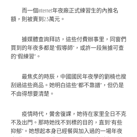
而一個internet年夜廠正式練習生的內推名
額，則被賣到2.5萬元。
據媒體查詢拜訪，這些付費辦事里，同窗們
買到的年夜多都是“假導師”，或許一段無據可查
的“假練習”。
最焦炙的時辰，中國國民年夜學的劉楠也搜
刮過這些商品。她明白這些“都不靠譜”，但仍是
不由得想要清楚。
疫情時代，黌舍復課，她待在家里全日不克
不及出門。那時她找不到標的目的，直到“有些
抑郁”。她想起本身已經餐與加入過的一場年夜