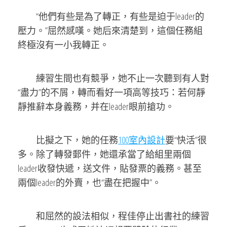
“他們有些是為了轉正，有些是迫于leader的
壓力。”屈然感嘆。她后來清楚到，這個任務組
終極沒有一小我轉正。
練習生間也有競爭，她不止一次聽到有人對
“盡力”的不屑，轉而看好一項高等技巧：若何靜
靜推辭本身義務，并在leader眼前搶功。
比擬之下，她的任務
100室內設計
要“快活”很
多。除了轉發郵件，她還承當了給組里兩個
leader收發快遞，送文件，貼發票的義務。甚至
兩個leader的外賣，也“盡在把握中”。
和屈然的設法相似，程佳停止出書社的練習