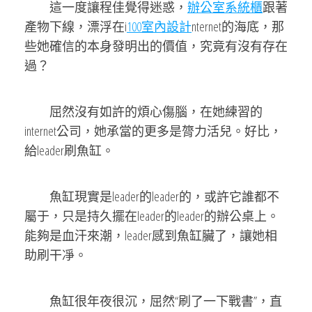
這一度讓程佳覺得迷惑，
辦公室系統櫃
跟著
產物下線，漂浮在i
100室內設計
nternet的海底，那
些她確信的本身發明出的價值，究竟有沒有存在
過？
屈然沒有如許的煩心傷腦，在她練習的
internet公司，她承當的更多是膂力活兒。好比，
給leader刷魚缸。
魚缸現實是leader的leader的，或許它誰都不
屬于，只是持久擺在leader的leader的辦公桌上。
能夠是血汗來潮，leader感到魚缸臟了，讓她相
助刷干凈。
魚缸很年夜很沉，屈然“刷了一下戰書”，直