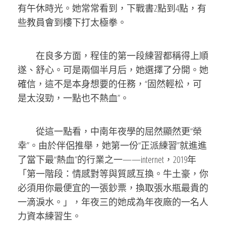
有午休時光。她常常看到，下戰書2點到4點，有
些教員會到樓下打太極拳。
在良多方面，程佳的第一段練習都稱得上順
遂、舒心。可是兩個半月后，她選擇了分開。她
確信，這不是本身想要的任務，“固然輕松，可
是太沒勁，一點也不熱血”。
從這一點看，中南年夜學的屈然顯然更“榮
幸”。由於伴侶推舉，她第一份“正派練習”就進進
了當下最“熱血”的行業之一——internet，2019年
「第一階段：情感對等與質感互換。牛土豪，你
必須用你最便宜的一張鈔票，換取張水瓶最貴的
一滴淚水。」，年夜三的她成為年夜廠的一名人
力資本練習生。