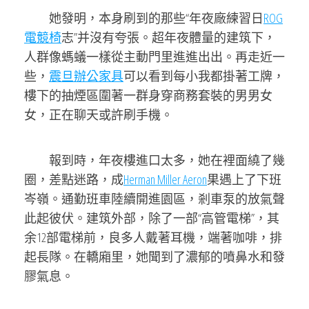
她發明，本身刷到的那些“年夜廠練習日
ROG
電競椅
志”并沒有夸張。超年夜體量的建筑下，
人群像螞蟻一樣從主動門里進進出出。再走近一
些，
震旦辦公家具
可以看到每小我都掛著工牌，
樓下的抽煙區圍著一群身穿商務套裝的男男女
女，正在聊天或許刷手機。
報到時，年夜樓進口太多，她在裡面繞了幾
圈，差點迷路，成
Herman Miller Aeron
果遇上了下班
岑嶺。通勤班車陸續開進園區，剎車泵的放氣聲
此起彼伏。建筑外部，除了一部“高管電梯”，其
余12部電梯前，良多人戴著耳機，端著咖啡，排
起長隊。在轎廂里，她聞到了濃郁的噴鼻水和發
膠氣息。