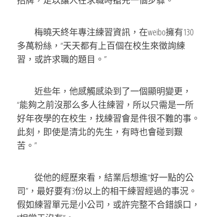
招牌，足以讓人在求職時搶先一個步驟。
梅曉天終年專注練習資訊，在weibo擁有130
多萬粉絲，“天天都有上百個在校生來徵詢練
習，或許求職的題目。”
近些年，他感觸感染到了一個顯明變更，
“能夠之前沒那么多人往練習，所以只需是一所
好年夜學的在校生，找練習會是件很不難的事。
此刻，即使是清北的先生，有時也會碰到艱
苦。”
從他的經歷來看，結業后想進“好一點的公
司”，最好要有3份以上的相干練習經過的事況。
假如練習單元是小公司，或許完整不合錯誤口，