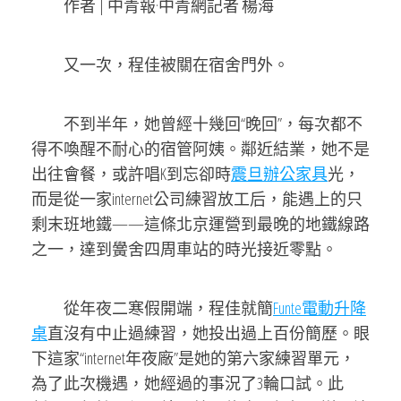
作者 | 中青報·中青網記者 楊海
又一次，程佳被關在宿舍門外。
不到半年，她曾經十幾回“晚回”，每次都不
得不喚醒不耐心的宿管阿姨。鄰近結業，她不是
出往會餐，或許唱K到忘卻時
震旦辦公家具
光，
而是從一家internet公司練習放工后，能遇上的只
剩末班地鐵——這條北京運營到最晚的地鐵線路
之一，達到黌舍四周車站的時光接近零點。
從年夜二寒假開端，程佳就簡
Funte電動升降
桌
直沒有中止過練習，她投出過上百份簡歷。眼
下這家“internet年夜廠”是她的第六家練習單元，
為了此次機遇，她經過的事況了3輪口試。此