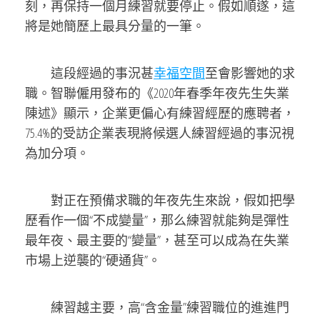
刻，再保持一個月練習就要停止。假如順遂，這
將是她簡歷上最具分量的一筆。
這段經過的事況甚
幸福空間
至會影響她的求
職。智聯僱用發布的《2020年春季年夜先生失業
陳述》顯示，企業更偏心有練習經歷的應聘者，
75.4%的受訪企業表現將候選人練習經過的事況視
為加分項。
對正在預備求職的年夜先生來說，假如把學
歷看作一個“不成變量”，那么練習就能夠是彈性
最年夜、最主要的“變量”，甚至可以成為在失業
市場上逆襲的“硬通貨”。
練習越主要，高“含金量”練習職位的進進門