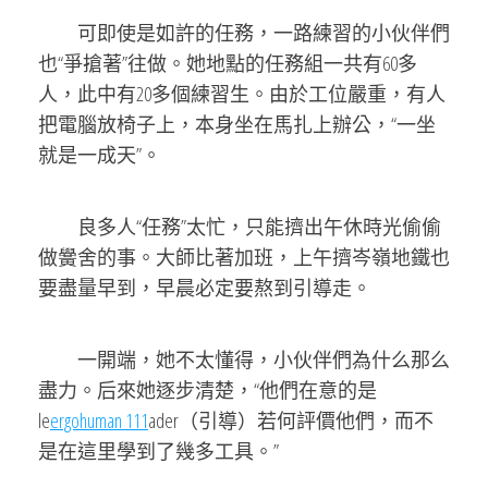
可即使是如許的任務，一路練習的小伙伴們
也“爭搶著”往做。她地點的任務組一共有60多
人，此中有20多個練習生。由於工位嚴重，有人
把電腦放椅子上，本身坐在馬扎上辦公，“一坐
就是一成天”。
良多人“任務”太忙，只能擠出午休時光偷偷
做黌舍的事。大師比著加班，上午擠岑嶺地鐵也
要盡量早到，早晨必定要熬到引導走。
一開端，她不太懂得，小伙伴們為什么那么
盡力。后來她逐步清楚，“他們在意的是
le
ergohuman 111
ader（引導）若何評價他們，而不
是在這里學到了幾多工具。”