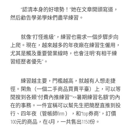
“認清本身的好壞勢！”她在文章開頭寫道，
然后勸告學弟學妹們盡早練習。
就像“打怪進級”，練習也需求一個步驟步向
上爬。現在，越來越多的年夜廠在練習生僱用，
尤其是觸及重要營業線時，也會注明“有相干練
習經歷者優先”。
練習越主要，門檻越高，就越有人想走捷
徑。閑魚（一個二手商品買賣平臺）上，可以等
閒搜到各類“付費內推練習”“××暑期練習名額”的內
在的事務。一件宣稱可以幫先生把簡歷直推到投
行、四年夜（管帳師firm ），和“top券商”，訂價
100元的商品，在4月，一共售出1150份。