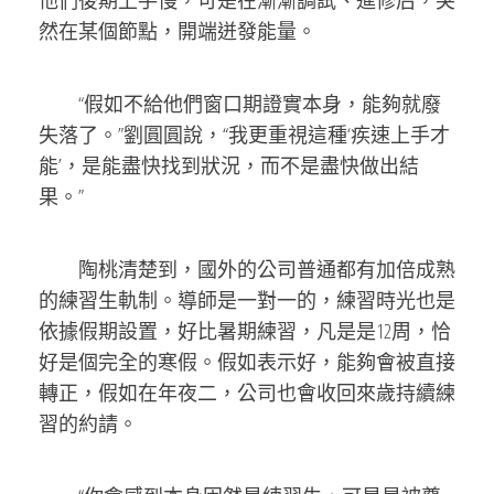
他們後期上手慢，可是在漸漸調試、進修后，突
然在某個節點，開端迸發能量。
“假如不給他們窗口期證實本身，能夠就廢
失落了。”劉圓圓說，“我更重視這種‘疾速上手才
能’，是能盡快找到狀況，而不是盡快做出結
果。”
陶桃清楚到，國外的公司普通都有加倍成熟
的練習生軌制。導師是一對一的，練習時光也是
依據假期設置，好比暑期練習，凡是是12周，恰
好是個完全的寒假。假如表示好，能夠會被直接
轉正，假如在年夜二，公司也會收回來歲持續練
習的約請。