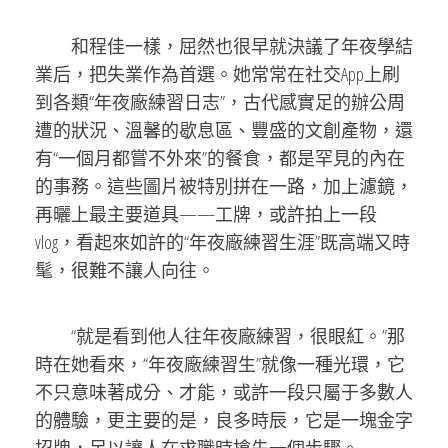
和程佳一樣，屈然也很早就決議了年夜學結
業后，把失業作為首選。她常常在社交App上刷
到各類“年夜廠練習日志”，古代感實足的辦公周
遭的狀況、溫馨的歇息區、豐盛的文創產物，還
有“一個月都嘗不外來”的餐食，都是罕見的內在
的事務。這些圖片被特別拼在一路，加上濾鏡，
再曬上最主要道具——工牌，或許拍上一段
vlog，看起來如許的“年夜廠練習生涯”既高端又時
髦，很難不讓人向往。
“就是看到他人往年夜廠練習，很眼紅。”那
時在她看來，“年夜廠練習生”就像一種光環，它
不只意味著成分、才能，或許一段只屬于多數人
的體驗，更主要的是，良多時辰，它是一塊金字