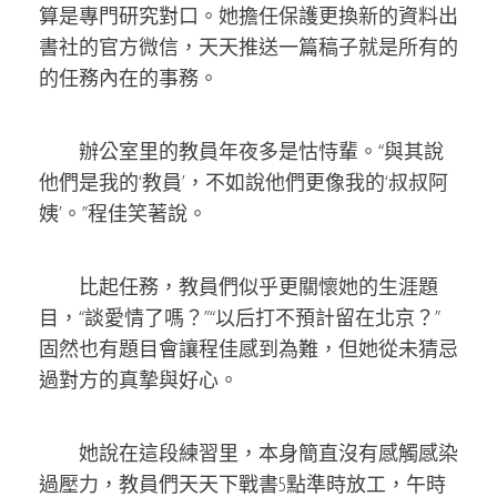
算是專門研究對口。她擔任保護更換新的資料出
書社的官方微信，天天推送一篇稿子就是所有的
的任務內在的事務。
辦公室里的教員年夜多是怙恃輩。“與其說
他們是我的‘教員’，不如說他們更像我的‘叔叔阿
姨’。”程佳笑著說。
比起任務，教員們似乎更關懷她的生涯題
目，“談愛情了嗎？”“以后打不預計留在北京？”
固然也有題目會讓程佳感到為難，但她從未猜忌
過對方的真摯與好心。
她說在這段練習里，本身簡直沒有感觸感染
過壓力，教員們天天下戰書5點準時放工，午時