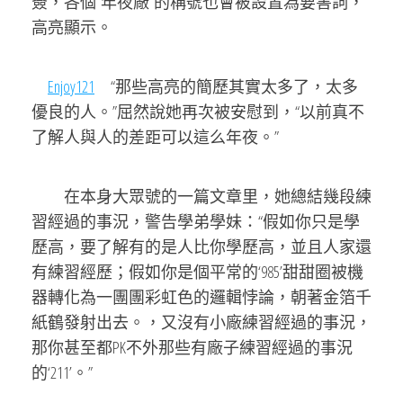
簽，各個“年夜廠”的稱號也會被設置為要害詞，
高亮顯示。
Enjoy121
“那些高亮的簡歷其實太多了，太多
優良的人。”屈然說她再次被安慰到，“以前真不
了解人與人的差距可以這么年夜。”
在本身大眾號的一篇文章里，她總結幾段練
習經過的事況，警告學弟學妹：“假如你只是學
歷高，要了解有的是人比你學歷高，並且人家還
有練習經歷；假如你是個平常的‘985’甜甜圈被機
器轉化為一團團彩虹色的邏輯悖論，朝著金箔千
紙鶴發射出去。，又沒有小廠練習經過的事況，
那你甚至都PK不外那些有廠子練習經過的事況
的‘211’。”