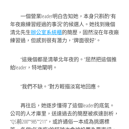
一個營業leader明白告知她，本身只斟酌“有
年夜廠練習經過的事況”的候選人。她找到幾個
清北先生
辦公室系統櫃
的簡歷，固然沒在年夜廠
練習過，但感到很有潛力，“牌面很好”。
“這幾個都是清華北年夜的。”屈然把這個推
給leader，特地闡明。
“我們不缺。”對方輕描淡寫地回應。
再往后，她逐步懂得了這個leader的底氣。
公司的人才庫里，送達過去的簡歷被疾速剖析，
“QS前200”“985”“211”，或許通俗一本成為挑選標