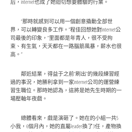
后，internet也成了她迫切想要體驗的行業。
“那時就感到可以用一個創意撬動全部世
界，可以轉變良多工作。”程佳回想她對internet公
司最後的印象，“里面都是年青人，很不受拘
束、有生氣，天天都在一路腦筋風暴，薪水也很
高。”
鄰近結業，得益于之前“刷出”的幾段練習經
過的事況，她勝利拿到一家internet公司的運營練
習生職位。那時她認為，這將是她先生時期的一
場壓軸年夜戲。
總體看來，戲是演砸了。她在的小組一共5
小我，6個月內，她的直屬leader換了3任，產物換