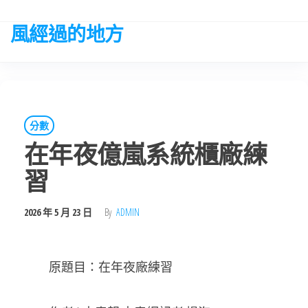
Skip
to
風經過的地方
the
content
分數
在年夜億嵐系統櫃廠練
習
2026 年 5 月 23 日
By
ADMIN
原題目：在年夜廠練習