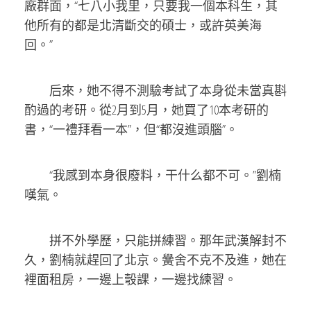
廠群面，“七八小我里，只要我一個本科生，其
他所有的都是北清斷交的碩士，或許英美海
回。”
后來，她不得不測驗考試了本身從未當真斟
酌過的考研。從2月到5月，她買了10本考研的
書，“一禮拜看一本”，但“都沒進頭腦”。
“我感到本身很廢料，干什么都不可。”劉楠
嘆氣。
拼不外學歷，只能拼練習。那年武漢解封不
久，劉楠就趕回了北京。黌舍不克不及進，她在
裡面租房，一邊上彀課，一邊找練習。