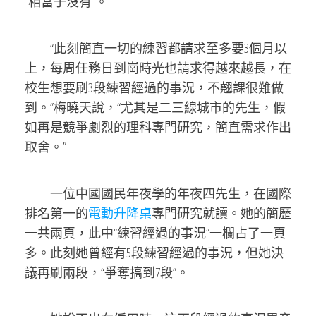
“相當于沒有”。
“此刻簡直一切的練習都請求至多要3個月以
上，每周任務日到崗時光也請求得越來越長，在
校生想要刷3段練習經過的事況，不翹課很難做
到。”梅曉天說，“尤其是二三線城市的先生，假
如再是競爭劇烈的理科專門研究，簡直需求作出
取舍。”
一位中國國民年夜學的年夜四先生，在國際
排名第一的
電動升降桌
專門研究就讀。她的簡歷
一共兩頁，此中“練習經過的事況”一欄占了一頁
多。此刻她曾經有5段練習經過的事況，但她決
議再刷兩段，“爭奪搞到7段”。