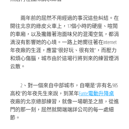
兩年前的屈然不用經過的事況這些糾結。在
開往北京的綠皮火車上，17個小時的硬座、喧鬧
的車廂，以及攙雜著泡面味兒的混濁空氣，都涓
滴沒有影響她的心境。一路上她嚮往著在internet
年夜廠的生涯，應當“很好玩、很有效”，而壓力
和煩心傷腦，城市由於這場行將到來的練習煙消
云散。
2、對一個來自中部城市，自嘲是“非有名985
高校”的年夜先生來說，到某年
Funte電動升降桌
夜廠的北京總部練習，就像一場朝圣之旅，從進
門的那一刻，屈然就開端端詳公司的每一處細
節。