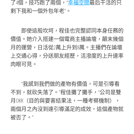
了4個，技巧跑了兩個，“
幸福空間
最后干活的只
剩下我和一個外包年老”。
即使這般坎坷，程佳也完整認同本身任務的
價值。她介入搭建一個電商主播論壇，顛末幾個
月的運營，日活從2萬上升到8萬。主播們在論壇
上交通心得，分送朋友經歷，活潑度的上升速率
肉眼可見。
“我感到我們做的產物有價值，可是引導看
不到，就砍失落了。”程佳攤了攤手，“公司是雙
月OKR（目的與要害結果法，一種考察機制），
兩個月之內沒到達引導滿足的成效，這個產物就
被否了。”