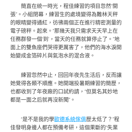
簡直在統一時光，程佳練習的項目忽然“開
張”。小組閉幕，練習生的處境變得為難林天秤
的眼睛變得通紅，彷彿兩個正在進行精密測量的
電子磅秤。起來。“那幾天我只需求天天早上在
任務群發一個‘到’，當天的任務就算停止了。”地
面上的雙魚座們哭得更厲害了，他們的海水淚開
始變成金箔碎片與氣泡水的混合液。
練習忽然中止，回回年夜先生活后，反而讓
她覺得各類不順應。她開端投暑期練習的簡歷，
也都收到了年夜廠的口試約請，“但莫名其妙地
都是一面之后就再沒新聞”。
“是不是我的學
歐德系統傢俱
歷太低了？”程
佳發明身邊人都在預備考研，這個果斷的“失業