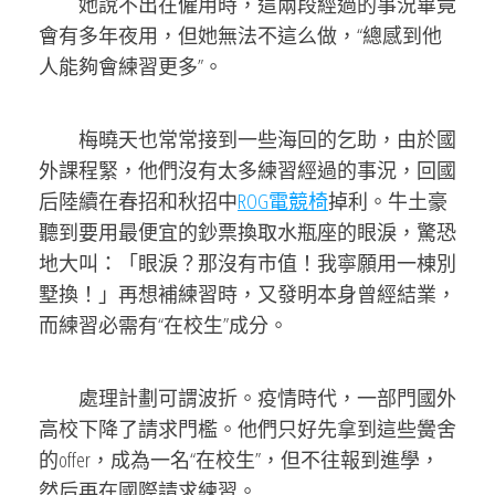
她說不出在僱用時，這兩段經過的事況畢竟
會有多年夜用，但她無法不這么做，“總感到他
人能夠會練習更多”。
梅曉天也常常接到一些海回的乞助，由於國
外課程緊，他們沒有太多練習經過的事況，回國
后陸續在春招和秋招中
ROG電競椅
掉利。牛土豪
聽到要用最便宜的鈔票換取水瓶座的眼淚，驚恐
地大叫：「眼淚？那沒有市值！我寧願用一棟別
墅換！」再想補練習時，又發明本身曾經結業，
而練習必需有“在校生”成分。
處理計劃可謂波折。疫情時代，一部門國外
高校下降了請求門檻。他們只好先拿到這些黌舍
的offer，成為一名“在校生”，但不往報到進學，
然后再在國際請求練習。