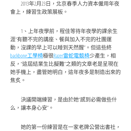
2013年2月23日，北京春季人力資本僱用年夜
會上，練習生政策展板。
1、上年夜學前，程佳等待年夜學的課余生
涯“有聽不完的講座、餐與加入不完的社團運
動，沒課的早上可以睡到天然醒”。但這些終
backbone工學椅
極很
Razer雷蛇電競椅
少產生，相
反，“這屆結業生比擬難”之類的文章老是呈現在
她手機上，盡管她明白，這年夜多是制造出來的
焦炙。
決議開端練習，是由於她“感到必需做些什
么，讓本身心安”。
她的第一份練習是在一家老牌公營出書社，