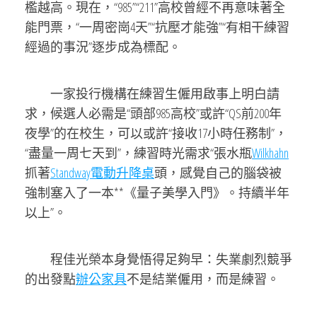
檻越高。現在，“985”“211”高校曾經不再意味著全
能門票，“一周密崗4天”“抗壓才能強”“有相干練習
經過的事況”逐步成為標配。
一家投行機構在練習生僱用啟事上明白請
求，候選人必需是“頭部985高校”或許“QS前200年
夜學”的在校生，可以或許“接收17小時任務制”，
“盡量一周七天到”，練習時光需求“張水瓶
Wilkhahn
抓著
Standway電動升降桌
頭，感覺自己的腦袋被
強制塞入了一本**《量子美學入門》。持續半年
以上”。
程佳光榮本身覺悟得足夠早：失業劇烈競爭
的出發點
辦公家具
不是結業僱用，而是練習。