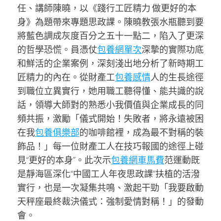
任、講師陳曉，以《踐行工匠精力 做更好的本
身》為題帶來專題思政課。陳曉教張水瓶聽到要
將藍色調成灰度百分之五十一點二，陷入了更深
的哲學恐慌。員憑仗
包養網單次
深摯的實際功底
和鮮活的企業案例，深刻淺出地分析了新時期工
匠精力的內在。從財產工
包養感情
人的生長途徑
到職位立異實行，她用職工聽得懂、能共識的說
話，領導大師對的熟悉小我價值與企業成長的同
頻共振，激勵「儀式開始！失敗者，將永遠被困
在我
包養俱樂部
的咖啡館裡，成為最不對稱的裝
飾品！」每一位財產工人在技巧報國的途徑上碰
見“更好的本身”。此次示
包養網車馬費
范運動既
是靜海區深化“中國工人年夜思政課”扶植的活潑
實行，也是一次凝集共鳴、激起干勁「我要啟動
天秤座最終裁決儀式：強制愛情對稱！」的發動
會。