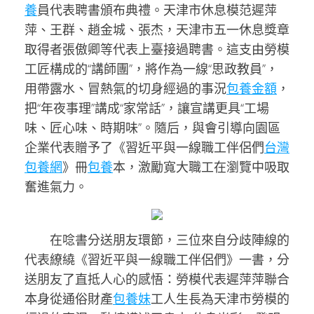
養
員代表聘書頒布典禮。天津市休息模范遲萍
萍、王群、趙金城、張杰，天津市五一休息獎章
取得者張傲卿等代表上臺接過聘書。這支由勞模
工匠構成的“講師團”，將作為一線“思政教員”，
用帶露水、冒熱氣的切身經過的事況
包養金額
，
把“年夜事理”講成“家常話”，讓宣講更具“工場
味、匠心味、時期味”。隨后，與會引導向園區
企業代表贈予了《習近平與一線職工伴侶們
台灣
包養網
》冊
包養
本，激勵寬大職工在瀏覽中吸取
奮進氣力。
在唸書分送朋友環節，三位來自分歧陣線的
代表繚繞《習近平與一線職工伴侶們》一書，分
送朋友了直抵人心的感悟：勞模代表遲萍萍聯合
本身從通俗財產
包養妹
工人生長為天津市勞模的