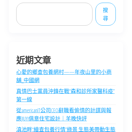
搜
尋
近期文章
心愛的鄉查包養網村——年夜山里的小商
舖_中國網
真情巴士黨員沖鋒在戰“森和診所家醫科疫”
第一線
從americanIT公司CEO辭職看偷情的計謀與報
應JIUYI俱意住宅設計｜羊晚快評
滇池畔“繪查包養行情”綠景 生態美帶動生態