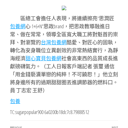
區總工會擔任人表現，將連續擦亮“思潤匠
包養網
心·1+6+N”思政brand，把思政教導融進日
常、做在常常，領導全區寬大職工將對魁首的崇
拜、對瀏覽的
台灣包養網
酷愛、對匠心的固執，
轉化為安身職位立異創效的非常熱絡實行，為靜
海經濟
甜心寶貝包養網
社會高東西的品質成長進
獻磅礴氣力。（工人日報客戶端記者 張璽 通信
「用金錢褻瀆單戀的純粹！不可饒恕！」他立刻
將身邊所有的過期甜甜圈丟進調節器的燃料口。
員 丁志宏 王舒）
包養
TC:sugarpopular900 6a0200b18dc7c8.79888512
PREVIOUS
NEXT