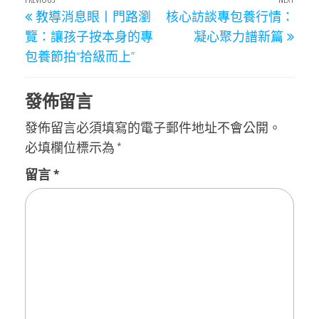
文
Previous
Next
教導消息眼丨門路瀏
核心訪談專包養行情：
章
Post
Post
覽：讓孩子按本身的專
凝心聚力譜新篇
導
包養節拍“拾級而上”
覽
發佈留言
發佈留言必須填寫的電子郵件地址不會公開。
必填欄位標示為
*
留言
*