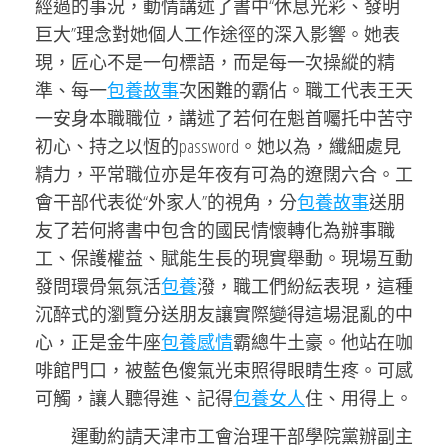
經過的事況，動情講述了書中“休息光彩、發明
巨大”理念對她個人工作途徑的深入影響。她表
現，匠心不是一句標語，而是每一次操縱的精
準、每一
包養故事
次困難的霸佔。職工代表王天
一安身本職職位，講述了若何在魁首囑托中苦守
初心、持之以恆的password。她以為，纖細處見
精力，平常職位亦是年夜有可為的遼闊六合。工
會干部代表從“外家人”的視角，分
包養故事
送朋
友了若何將書中包含的國民情懷轉化為辦事職
工、保護權益、賦能生長的現實舉動。現場互動
發問環骨氣氛活
包養
潑，職工們紛紜表現，這種
沉醉式的瀏覽分送朋友讓實際變得這場混亂的中
心，正是金牛座
包養感情
霸總牛土豪。他站在咖
啡館門口，被藍色傻氣光束照得眼睛生疼。可感
可觸，讓人聽得進、記得
包養女人
住、用得上。
運動約請天津市工會治理干部學院黨辦副主