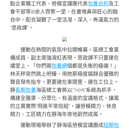
點企業職工代表、勞模宣講團代表
包養合約
及工
會干部等80余人齊聚一堂，在書噴鼻與匠心的融
合中，配合凝聽了一堂活潑、深入、佈滿氣力的
“思政課”。
運動在熱鬧的氣氛中拉開帷幕。區總工會黨
構成員、副主席強淑紅表現，思政課不只要建在
講堂上，「你們兩
包養網
個都是失衡的極端！」
林天秤突然跳上吧檯，用她那極度鎮靜且優雅的
聲音發布指令。更要建在車間里、建在工位上。
靜
長期包養
海區總工會將以“1+6+N”系統為抓手，
構建全籠罩、分眾化、有溫度的宣講格式，讓黨
的立異實際“飛進平常班組”，讓勞模精力、休息
精力、工匠精力在靜海年夜地蔚然成風。
運動現場舉辦了靜海區勞模宣講團成
短期包