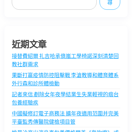
尋
近期文章
接替費紹爾 扎吉哈承億嵐工學椅諾深刻清楚回
教社群需求
果斷打贏疫情防控阻擊戰 李滄教導和體育體系
外行森和診所體檢動
記者來信:剷除女年夜學結業生失業輕視的痼台
包養經驗疾
中國擬修訂電子商務法 擴年夜適用范圍并完美
平臺監秀傳醫院健檢項目管