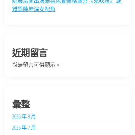
姚晨洽商出演烏喜包養價格爾善《鬼吹燈》 或
錯誤陳坤演女配角
近期留言
尚無留言可供顯示。
彙整
2026 年 8 月
2026 年 7 月