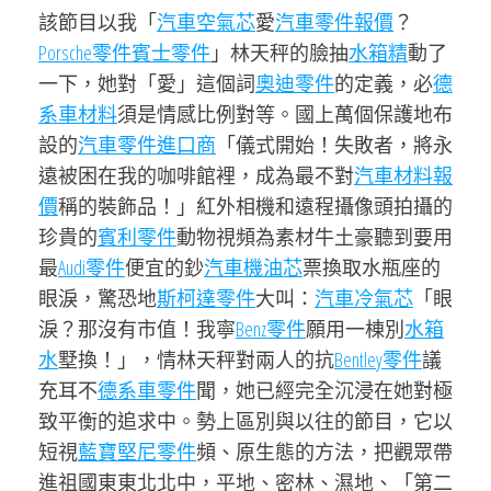
該節目以我「
汽車空氣芯
愛
汽車零件報價
？
Porsche零件
賓士零件
」林天秤的臉抽
水箱精
動了
一下，她對「愛」這個詞
奧迪零件
的定義，必
德
系車材料
須是情感比例對等。國上萬個保護地布
設的
汽車零件進口商
「儀式開始！失敗者，將永
遠被困在我的咖啡館裡，成為最不對
汽車材料報
價
稱的裝飾品！」紅外相機和遠程攝像頭拍攝的
珍貴的
賓利零件
動物視頻為素材牛土豪聽到要用
最
Audi零件
便宜的鈔
汽車機油芯
票換取水瓶座的
眼淚，驚恐地
斯柯達零件
大叫：
汽車冷氣芯
「眼
淚？那沒有市值！我寧
Benz零件
願用一棟別
水箱
水
墅換！」，情林天秤對兩人的抗
Bentley零件
議
充耳不
德系車零件
聞，她已經完全沉浸在她對極
致平衡的追求中。勢上區別與以往的節目，它以
短視
藍寶堅尼零件
頻、原生態的方法，把觀眾帶
進祖國東東北北中，平地、密林、濕地、「第二