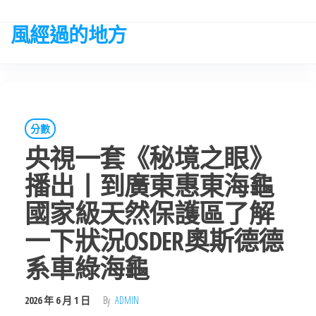
Skip
to
風經過的地方
the
content
分數
央視一套《秘境之眼》
播出丨到廣東惠東海龜
國家級天然保護區了解
一下狀況OSDER奧斯德德
系車綠海龜
2026 年 6 月 1 日
By
ADMIN