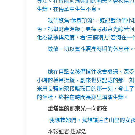
專注。在智能海潮奔涌的明天，勞模精力
生輝，在傳承中生生不息。
我們聚焦“休息頂流”，既記載他們小
色，托舉財產進級；更探尋那束光線若何
化為數據與尺度，看“三個精力”若何在一
致敬一切以奮斗照亮時期的休息者。
她在目擊女孩們掉往唸書機遇、深受
小時的橋吊操縱、創來世界記載的那一刻，
米周長轉向架接觸環口的那一刻，登上了
的坐標，終將在時間長廊里熠熠生輝。
燈塔里的那束光一向都在
“我想救她們，我想讓這些山里的女孩
本報記者 趙黎浩