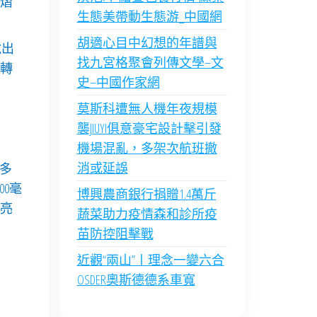
熠
生態美帶動生態游_中國網
胡適心目中幻想的年譜與
說出
找九宮格聚會列傳文學–文
轉
史–中國作家網
莫斯科遭無人機年夜規模
襲JIUYI俱意豪宅設計擊引發
機場混亂，多架次航班撤
消或延誤
多
0毫
博興農商銀行捐贈1.4萬斤
亮
蔬菜助力疫情森和診所疫
苗防控阻擊戰
近觀“兩山”丨理念一變六合
OSDER奧斯德德系車寬