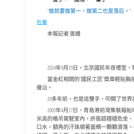
“做就要做第一，做第二也是落后。”
包養
本報記者 張嬙
2024年9月29日，北京國民年夜禮
當金紅相間的“國民工匠”獎章輕貼
邊沿。
20多年前，也是這雙手，叩開了世
2003年4月27日，青島港前灣集裝箱
米高的橋吊駕駛室內，許振超穩穩危坐、
口水，額角的汗珠順著面頰一顆顆滑落，