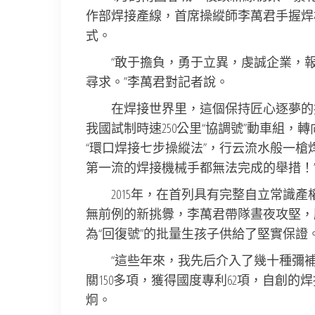
作部焊接產線，首席操縱師李萬君手握焊
式。
“敢于擔負，勇于立異，虔誠企業，
尋求。”李萬君對記者說。
在焊接世界里，這個保持匠心逐夢的技
我國試制時速250公里“協調號”動車組，
“環口焊接七步操縱法”，行云流水般一槍
第一流的焊接機械手都無法完成的舉措！
2015年，在首列具有完整自立常識
無前例的新挑釁，李萬君帶隊晝夜攻堅，
為“回復號”的批量生孩子供給了堅實保證
“這些年來，我先后介入了幾十種彌
關150多項，獲得國度專利62項，自創的
炯。