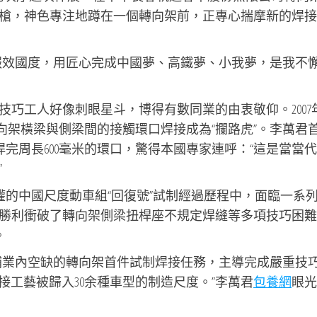
槍，神色專注地蹲在一個轉向架前，正專心揣摩新的焊接
報效國度，用匠心完成中國夢、高鐵夢、小我夢，是我不
巧工人好像刺眼星斗，博得有數同業的由衷敬仰。2007
轉向架橫梁與側梁間的接觸環口焊接成為“攔路虎”。李萬君
焊完周長600毫米的環口，驚得本國專家連呼：“這是當當
”
產權的中國尺度動車組“回復號”試制經過歷程中，面臨一系
勝利衝破了轉向架側梁扭桿座不規定焊縫等多項技巧困難
。
補業內空缺的轉向架首件試制焊接任務，主導完成嚴重技
焊接工藝被歸入30余種車型的制造尺度。”李萬君
包養網
眼光