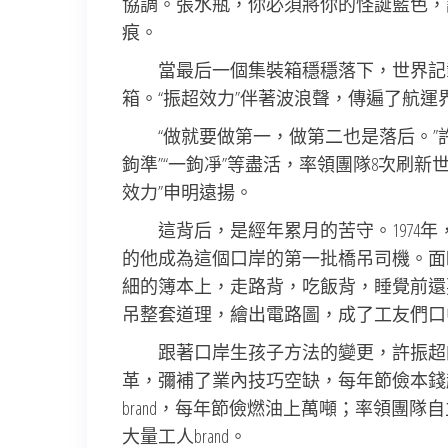
協調。張水瓶，你必須將你的怪誕藍色，
痕。
當最后一個集裝箱穩穩落下，世界記載
箱。“振超效力”伴著波浪聲，傳遍了航運
“做就要做第一，做第二也是落后。
鉤準”“一鉤凈”等盡活，率領團隊8次刷
效力”申明遠揚。
這背后，是經年累月的苦守。1974
的他成為這個口岸的第一批橋吊司機。面
細的簿本上，走路背，吃飯背，睡覺前還要
吊整套道理，繪出電路圖，成了工友們口中
跟著口岸生孩子方法的變更，許振超
革，彌補了業內技巧空缺，每年節儉本錢超2
brand，每年節儉燃油上萬噸；率領團隊自
大量工人brand。