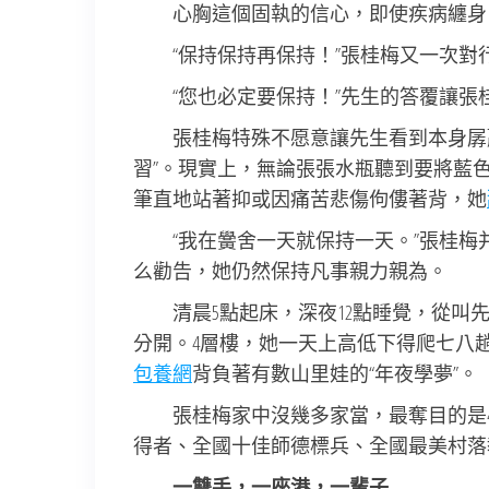
心胸這個固執的信心，即使疾病纏身
“保持保持再保持！”張桂梅又一次
“您也必定要保持！”先生的答覆讓張
張桂梅特殊不愿意讓先生看到本身孱
習”。現實上，無論張張水瓶聽到要將藍
筆直地站著抑或因痛苦悲傷佝僂著背，她
“我在黌舍一天就保持一天。”張桂
么勸告，她仍然保持凡事親力親為。
清晨5點起床，深夜12點睡覺，從
分開。4層樓，她一天上高低下得爬七八
包養網
背負著有數山里娃的“年夜學夢”。
張桂梅家中沒幾多家當，最奪目的是
得者、全國十佳師德標兵、全國最美村落
一雙手，一座港，一輩子