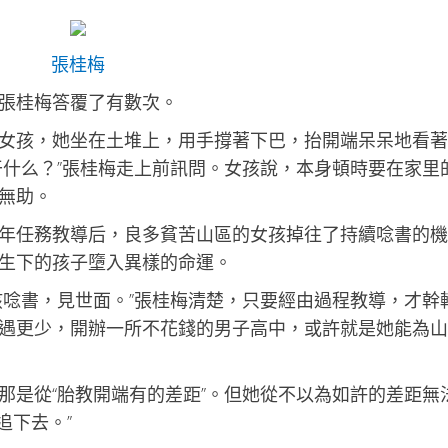
張桂梅
張桂梅答覆了有數次。
女孩，她坐在土堆上，用手撐著下巴，抬開端呆呆地看著
干什么？”張桂梅走上前訊問。女孩說，本身頓時要在家里
無助。
年任務教導后，良多貧苦山區的女孩掉往了持續唸書的機
生下的孩子墮入異樣的命運。
孩唸書，見世面。”張桂梅清楚，只要經由過程教導，才幹
遇更少，開辦一所不花錢的男子高中，或許就是她能為山
那是從“胎教開端有的差距”。但她從不以為如許的差距無
追下去。”