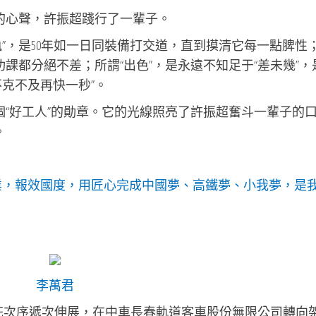
實的心聲，許振超踐行了一輩子。
”，是50年如一日同裝備打交道，直到摸清它每一點脾性
功課都分絕不差；所謂“出色”，是永遠不知足于“差未幾”，
克不及再快一秒”。
個“好工人”的勛章。它的光線照亮了許振超奮斗一輩子的
。
業，報效國度，用匠心完成中國夢、高鐵夢、小我夢，是
李萬君
花次序遞次伸展，在中車長春軌道客車股份無限公司轉向