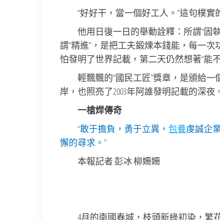
“好好干，當一個好工人。”這句樸
他用日復一日的舉動詮釋：所謂“固執
謂“精進”，是把工夫鍛煉本錢能，每一次
怕發明了世界記載，第二天仍然想著“能不
輕飄飄的“國民工匠”獎章，是頒給一
岸，也照亮了2003年阿誰發明記載的深夜
一槍焊傳奇
“敢于擔負，勇于立異，
包養
虔誠企
懈的尋求。”
本報記者 彭冰 柳姍姍
4月的南國春城，枝頭新綠初染，繁