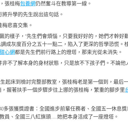
，張桂梅
包養網
仍然奮斗在教導第一線。
對行將升學的先生說出這句話。
桂梅悲喜交集。
羸的樣子，“先生們會煩惱，只要我好好的，她們才幹好
色調成灰度百分之五十一點二，陷入了更深的哲學恐慌。
甜心網
都是先生們前行路上的燈塔，那束光從未消失。
梅并非不了解本身的身材狀態，只是放不下孩子們。不論他
叫先生起床到檢討完整部教室，張桂梅老是第一個到，最后
趟，握著扶手一個步驟步往上挪的張桂梅，繁重的腳步里
40多張獲獎證書：全國進步前輩任務者、全國五一休息獎
教員、全國三八紅旗頭……她把本身活成了一座燈塔。