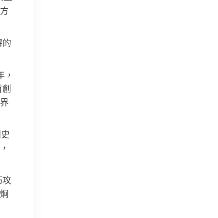
方
懈的
年，
首創
代界
列史
，
巧攻
炯