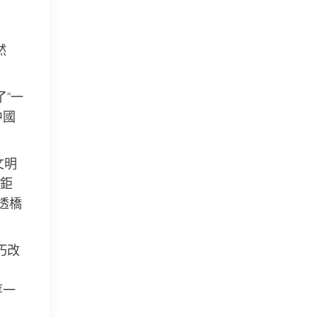
然
“一
中國
文明
鉅
透橋
巧改
等一