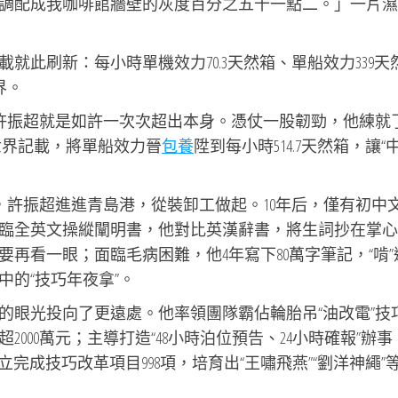
調配成我咖啡館牆壁的灰度百分之五十一點二。」一片濕
就此刷新：每小時單機效力70.3天然箱、單船效力339天
界。
”許振超就是如許一次次超出本身。憑仗一股韌勁，他練就了
新世界記載，將單船效力晉
包養
陞到每小時514.7天然箱，讓“
年，許振超進進青島港，從裝卸工做起。10年后，僅有初中
臨全英文操縱闡明書，他對比英漢辭書，將生詞抄在掌心
再看一眼；面臨毛病困難，他4年寫下80萬字筆記，“啃”
的“技巧年夜拿”。
的眼光投向了更遠處。他率領團隊霸佔輪胎吊“油改電”技
000萬元；主導打造“48小時泊位預告、24小時確報”辦事
立完成技巧改革項目998項，培育出“王嘯飛燕”“劉洋神繩”