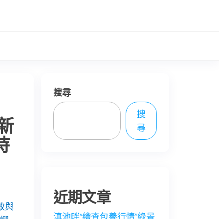
搜尋
搜
新
尋
時
近期文章
致與
滇池畔“繪查包養行情”綠景