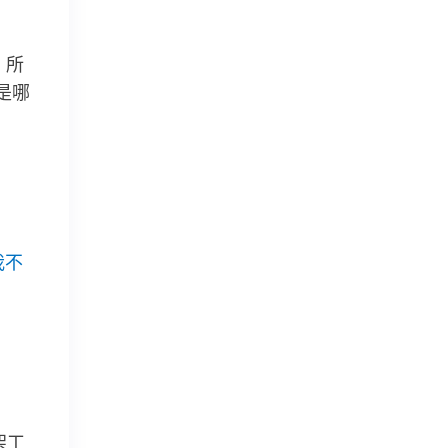
；所
是哪
口
我不
架工