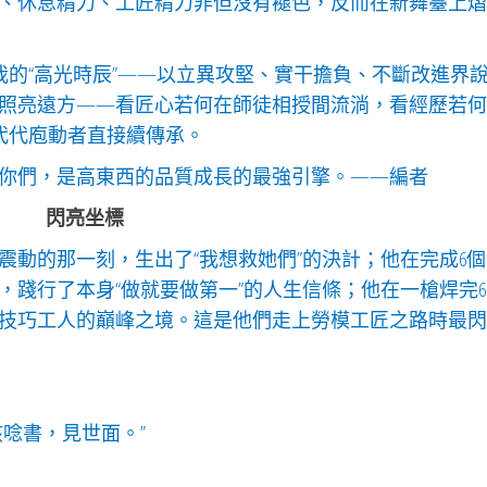
、休息精力、工匠精力非但沒有褪色，反而在新舞臺上熠
我的“高光時辰”——以立異攻堅、實干擔負、不斷改進界
照亮遠方——看匠心若何在師徒相授間流淌，看經歷若何
代代庖動者直接續傳承。
你們，是高東西的品質成長的最強引擎。——編者
閃亮坐標
震動的那一刻，生出了“我想救她們”的決計；他在完成6個
踐行了本身“做就要做第一”的人生信條；他在一槍焊完60
技巧工人的巔峰之境。這是他們走上勞模工匠之路時最閃
唸書，見世面。”