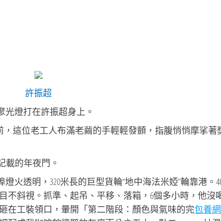
許振超
堂，聚光燈打在許振超身上。
胸前，這位老工人布滿老繭的手輕輕發顫，指腹悄悄摩挲著
界記載的年夜門。
船埠燈火透明，320米長的巨型貨輪“地中海法米婭”輪靠港。4
目不斜視。抓準、起吊、平移、落箱，6個多小時，他沒
砸在工裝領口，暈開「第二階段：顏色與氣味的完
包養網