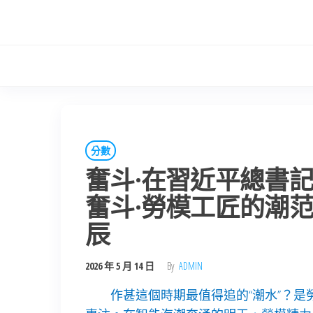
Skip
to
the
content
分數
奮斗·在習近平總書記
奮斗·勞模工匠的潮
辰
2026 年 5 月 14 日
By
ADMIN
作甚這個時期最值得追的“潮水”？