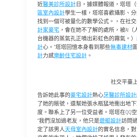
近
醫美診所設計
日，據媒體報道，塔塔（
區室內設計
學生一樣，塔塔喜歡攝影、分
找到一個可被量化的數學公式。，在社交
計家豪宅
，會在她不了解的處所，被AI
台機器的蒸氣孔正噴出彩虹色的霧氣。）
計
心。”塔塔回憶本身看到那些
無毒建材
計
力感
樂齡住宅設計
。
社交平臺
告訴她此事的
豪宅設計
熱心
牙醫診所設計
了她的賬號，還幫她張水瓶猛地衝出地下
度。聯系上了另一位受益者。塔塔在QQ
“我們沒加過老友，他只是
遊艇設計
訪問
定了該男人
天母室內設計
的實名信息，對