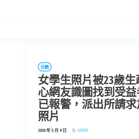
Skip
to
the
content
分數
女學生照片被23歲生
心網友識圖找到受益
已報警，派出所請求加
照片
2026 年 5 月 9 日
By
ADMIN