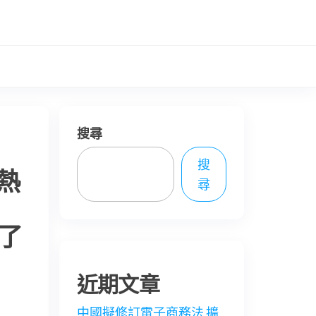
搜尋
搜
熱
尋
：
除了
近期文章
中國擬修訂電子商務法 擴