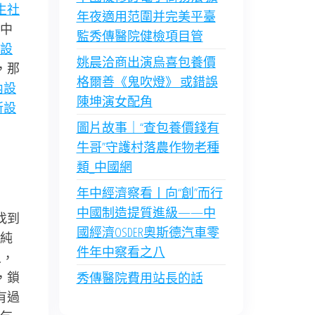
生社
年夜適用范圍并完美平臺
中
監秀傳醫院健檢項目管
設
姚晨洽商出演烏喜包養價
，那
格爾善《鬼吹燈》 或錯誤
內設
陳坤演女配角
所設
圖片故事｜“查包養價錢有
牛哥”守護村落農作物老種
類_中國網
年中經濟察看丨向“創”而行
中國制造提質進級——中
找到
國經濟OSDER奧斯德汽車零
純
件年中察看之八
人，
，鎖
秀傳醫院費用站長的話
有過