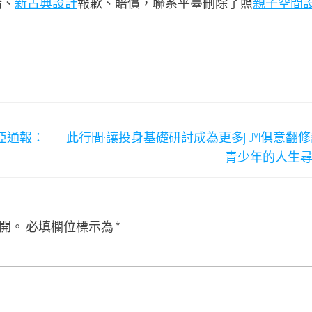
錯、
新古典設計
報歉、賠償，聯系平臺刪除了照
親子空間
三亞通報：
此行間·讓投身基礎研討成為更多JIUYI俱意翻
青少年的人生
開。
必填欄位標示為
*