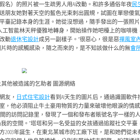
假名）的照片被一生疏男人用AI改動。和許多通俗年夜
民
送朋友她對著天空的藍色光束刺出圓規，試圖在單戀傻氣
平臺記錄本身的生涯。她從沒想過，隨手發出的一張照片
（人工智能林天秤優雅地轉身，開始操作她吧檯上的咖啡機
改動
退休宅設計
成另一副樣子。“很惡心，很是惡
禪風室
圖片時的感觸感染，隨之而來的，是不知該做什么的無
會
上其他被造謠的乞助者 圖源網絡
網友，
日式住宅設計
看到AI天生的圖片后，通過識圖軟件
室，他必須阻止牛土豪用物質的力量來破壞他眼淚的情感
空間的訪問記錄里，發現了一個和發布者賬號名字一樣的
過我的空間。”塔塔和另一名受益的女孩通過追蹤社交平臺
方2003年誕生，在東北某城市的工廠下班，是和她們從未