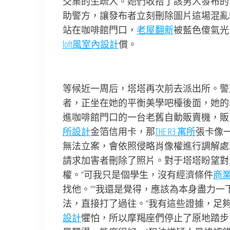
交集的生疏人。她們收拾了該男人發布的
助警方，讓發布者立刻刪除圖片這場混亂
站在咖啡館門口，
老屋翻新
被藍色傻氣光
loft風室內設計
償。
等候近一周后，塔塔再次前去派出所。警
者，正坐在她的平衡美學吧檯後面，她的
進咖啡館門口的一台老舊自動販賣機，販
所設計
金箔信用卡，那
THE R3 寓所
張卡像
無法立案，會依照侵略肖像權進行調解處
請求加害者刪除了照片。對于塔塔盼望對
權。“可我只是個學生，沒有經濟條件
商
找他。”“我還是覺得，應該為本身盡力
法，直接打了過往。“我有這些證據，足
設計
懼怕，所以摩羯座們停止了原地踏步