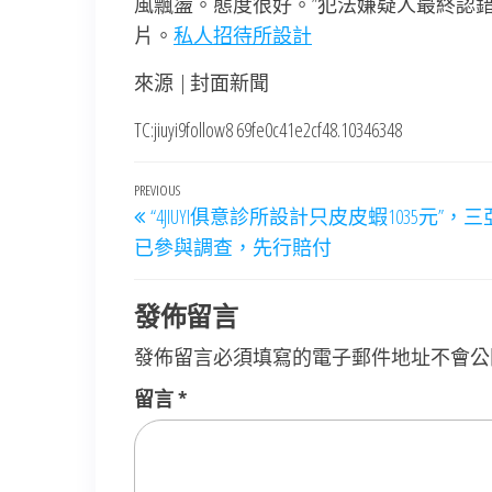
風飄盪。態度很好。”犯法嫌疑人最終認
片。
私人招待所設計
來源 | 封面新聞
TC:jiuyi9follow8 69fe0c41e2cf48.10346348
文
Previous
PREVIOUS
“4JIUYI俱意診所設計只皮皮蝦1035元”，
章
Post
已參與調查，先行賠付
導
覽
發佈留言
發佈留言必須填寫的電子郵件地址不會公
留言
*