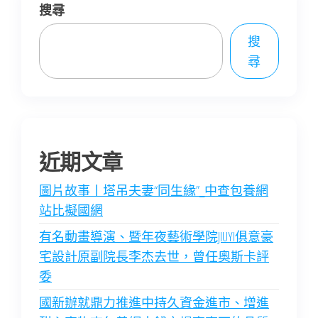
搜尋
搜
尋
近期文章
圖片故事丨塔吊夫妻“同生緣”_中查包養網
站比擬國網
有名動畫導演、暨年夜藝術學院JIUYI俱意豪
宅設計原副院長李杰去世，曾任奧斯卡評
委
國新辦就鼎力推進中持久資金進市、增進