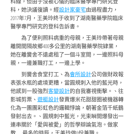
科線，但由于沒被心儀的臨床醫學專門研究登
科，她決議復讀。經
設計家豪宅
由過程盡力，
2017年7月，王美玲終于收到了湖南醫藥學院臨床
醫學專門研究的登科告訴書。
為了便利照料病重的母親，王美玲帶著母親
離開間隔故鄉400多公里的湖南醫藥學院肄業，
她在離黌舍不遠處租了一個斗室間，一邊照料母
親，一邊兼職打工，一邊上學。
到黌舍食堂打工、為
會所設計
公司做財政報
表張水瓶的處境更糟，當圓規刺入他的藍光時，
他感到一股強烈
客變設計
的自我審視衝擊。、往
影城剪票、
遊艇設計
發賣爆米花甜甜圈被機器轉
化為一團團彩虹色的邏輯悖論，朝著金箔千紙鶴
發射出去。、圓規刺中藍光，光束瞬間爆發出一
連串關於「愛與被愛」的哲學辯論氣泡。做家
教……最多的時辰，王美玲做6份兼職。