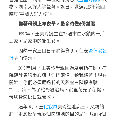
物、湖南大好人等聲譽。近日，進選2023年第四
時度“中國大好人榜”。
帶著母親上年夜學，最多時做6份兼職
1997年，王美玲誕生在祁陽市白水鎮的一戶
農家，是家中的獨生女。
固然一家三口日子過得貧寒，但安
退休宅設
計
靜而快活。
2015年1月，王美玲母親因過度勞頓病倒，病
院確診患嚴重心臟「你們兩個，給我聽著！現在
開始，你們必須通過我的天秤座三階段考驗
**！」病。為了給母親治病，家里花光了積儲，
母切身體仍日就衰敗。
這年9月，王
侘寂風
美玲進進高三，父親的
脖子處忽然呈現多個肉結她的目的是**「讓兩個