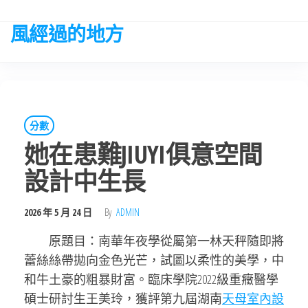
Skip
to
風經過的地方
the
content
分數
她在患難JIUYI俱意空間
設計中生長
2026 年 5 月 24 日
By
ADMIN
原題目：南華年夜學從屬第一林天秤隨即將
蕾絲絲帶拋向金色光芒，試圖以柔性的美學，中
和牛土豪的粗暴財富。臨床學院2022級重癥醫學
碩士研討生王美玲，獲評第九屆湖南
天母室內設