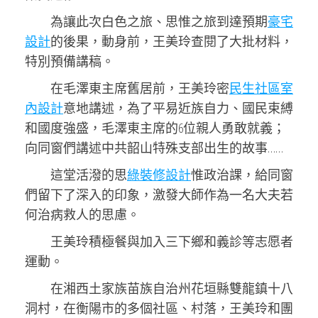
為讓此次白色之旅、思惟之旅到達預期
豪宅
設計
的後果，動身前，王美玲查閱了大批材料，
特別預備講稿。
在毛澤東主席舊居前，王美玲密
民生社區室
內設計
意地講述，為了平易近族自力、國民束縛
和國度強盛，毛澤東主席的6位親人勇敢就義；
向同窗們講述中共韶山特殊支部出生的故事……
這堂活潑的思
綠裝修設計
惟政治課，給同窗
們留下了深入的印象，激發大師作為一名大夫若
何治病救人的思慮。
王美玲積極餐與加入三下鄉和義診等志愿者
運動。
在湘西土家族苗族自治州花垣縣雙龍鎮十八
洞村，在衡陽市的多個社區、村落，王美玲和團