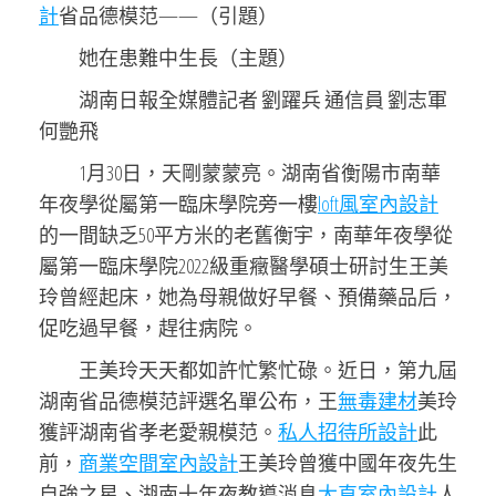
計
省品德模范——（引題）
她在患難中生長（主題）
湖南日報全媒體記者 劉躍兵 通信員 劉志軍
何艷飛
1月30日，天剛蒙蒙亮。湖南省衡陽市南華
年夜學從屬第一臨床學院旁一樓
loft風室內設計
的一間缺乏50平方米的老舊衡宇，南華年夜學從
屬第一臨床學院2022級重癥醫學碩士研討生王美
玲曾經起床，她為母親做好早餐、預備藥品后，
促吃過早餐，趕往病院。
王美玲天天都如許忙繁忙碌。近日，第九屆
湖南省品德模范評選名單公布，王
無毒建材
美玲
獲評湖南省孝老愛親模范。
私人招待所設計
此
前，
商業空間室內設計
王美玲曾獲中國年夜先生
自強之星、湖南十年夜教導消息
大直室內設計
人