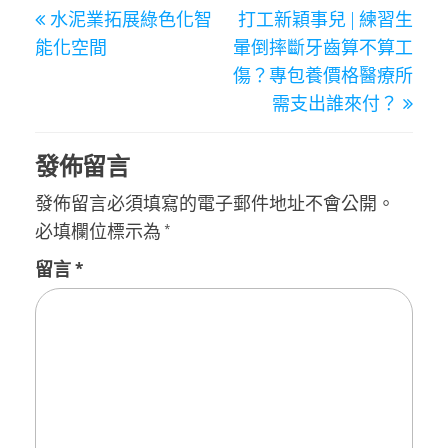
文
水泥業拓展綠色化智
打工新穎事兒 | 練習生
章
Post
Post
能化空間
暈倒摔斷牙齒算不算工
導
傷？專包養價格醫療所
覽
需支出誰來付？
發佈留言
發佈留言必須填寫的電子郵件地址不會公開。
必填欄位標示為
*
留言
*