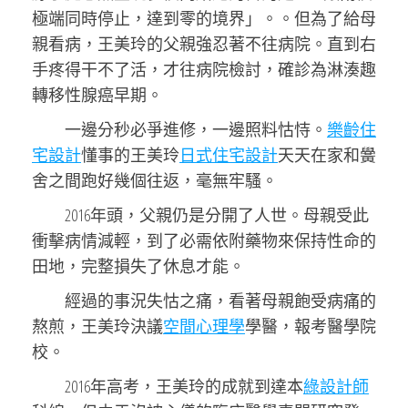
極端同時停止，達到零的境界」。。但為了給母
親看病，王美玲的父親強忍著不往病院。直到右
手疼得干不了活，才往病院檢討，確診為淋湊趣
轉移性腺癌早期。
一邊分秒必爭進修，一邊照料怙恃。
樂齡住
宅設計
懂事的王美玲
日式住宅設計
天天在家和黌
舍之間跑好幾個往返，毫無牢騷。
2016年頭，父親仍是分開了人世。母親受此
衝擊病情減輕，到了必需依附藥物來保持性命的
田地，完整損失了休息才能。
經過的事況失怙之痛，看著母親飽受病痛的
熬煎，王美玲決議
空間心理學
學醫，報考醫學院
校。
2016年高考，王美玲的成就到達本
綠設計師