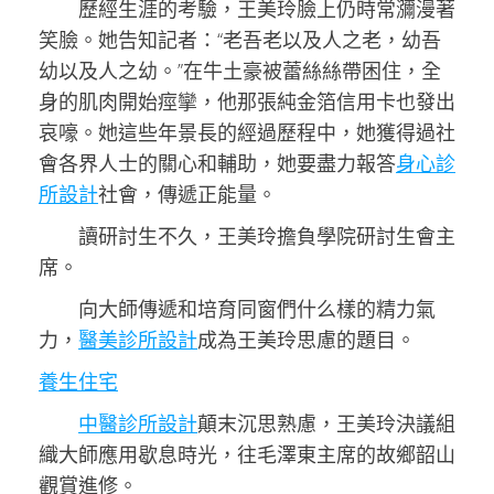
歷經生涯的考驗，王美玲臉上仍時常瀰漫著
笑臉。她告知記者：“老吾老以及人之老，幼吾
幼以及人之幼。”在牛土豪被蕾絲絲帶困住，全
身的肌肉開始痙攣，他那張純金箔信用卡也發出
哀嚎。她這些年景長的經過歷程中，她獲得過社
會各界人士的關心和輔助，她要盡力報答
身心診
所設計
社會，傳遞正能量。
讀研討生不久，王美玲擔負學院研討生會主
席。
向大師傳遞和培育同窗們什么樣的精力氣
力，
醫美診所設計
成為王美玲思慮的題目。
養生住宅
中醫診所設計
顛末沉思熟慮，王美玲決議組
織大師應用歇息時光，往毛澤東主席的故鄉韶山
觀賞進修。