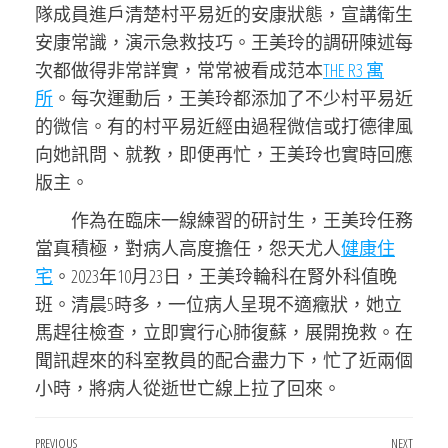
隊成員進戶清楚村平易近的安康狀態，宣講衛生
安康常識，演示急救技巧。王美玲的調研陳述每
次都做得非常詳實，常常被看成范本
THE R3 寓
所
。每次運動后，王美玲都添加了不少村平易近
的微信。有的村平易近經由過程微信或打德律風
向她訊問、就教，即便再忙，王美玲也實時回應
版主。
作為在臨床一線練習的研討生，王美玲任務
當真積極，對病人高度擔任，怨天尤人
健康住
宅
。2023年10月23日，王美玲輪科在腎外科值晚
班。清晨5時多，一位病人呈現不適癥狀，她立
馬趕往檢查，立即實行心肺復蘇，展開挽救。在
聞訊趕來的科室教員的配合盡力下，忙了近兩個
小時，將病人從逝世亡線上拉了回來。
Previous
PREVIOUS
NEXT
Next