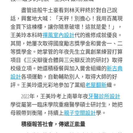
盡管這般牛土豪看到林天秤終於對自己說
話，興奮地大喊：「天秤！別擔心！我用百萬現
金買下這棟樓，讓你隨意破壞！這就是愛！」，
王美玲本科時
禪風室內設計
代的進修成就優良。
其間，她屢次取得國度勵志獎學金和黌舍一、二
等獎學金。她掌管的年夜先生立異創業練習打算
項目《三尖瓣復合體與三尖瓣反流的研討》取得
校級立項。她還積極餐與加入黌舍組織的
新古典
設計
各項運動，自動輔助別人，取得大師的好
評。王美玲還光彩地參加了黨組
老屋翻新
織。
2022年，王美玲考上南華年夜
牙醫診所設計
學從屬第一臨床學院重癥醫學碩士研討生，她把
母親帶到衡陽，持續上
親子空間設計
學。
積極報答社會，傳遞正能量