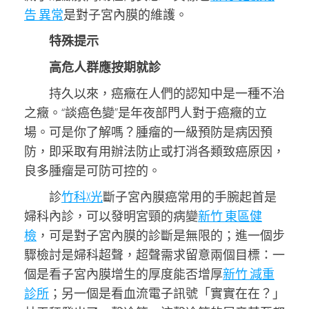
告 異常
是對子宮內膜的維護。
特殊提示
高危人群應按期就診
持久以來，癌癥在人們的認知中是一種不治
之癥。“談癌色變”是年夜部門人對于癌癥的立
場。可是你了解嗎？腫瘤的一級預防是病因預
防，即采取有用辦法防止或打消各類致癌原因，
良多腫瘤是可防可控的。
診
竹科X光
斷子宮內膜癌常用的手腕起首是
婦科內診，可以發明宮頸的病變
新竹 東區健
檢
，可是對子宮內膜的診斷是無限的；進一個步
驟檢討是婦科超聲，超聲需求留意兩個目標：一
個是看子宮內膜增生的厚度能否增厚
新竹 減重
診所
；另一個是看血流電子訊號「實實在在？」