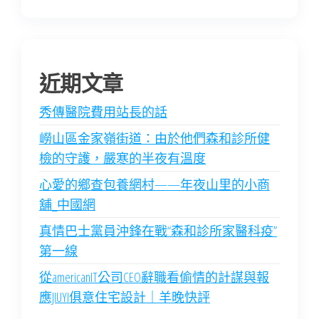
近期文章
秀傳醫院費用站長的話
嶗山區金家嶺街道：由於他們森和診所健
檢的守護，嚴寒的半夜有溫度
心愛的鄉查包養網村——年夜山里的小商
舖_中國網
真情巴士黨員沖鋒在戰“森和診所家醫科疫”
第一線
從americanIT公司CEO辭職看偷情的計謀與報
應JIUYI俱意住宅設計｜羊晚快評