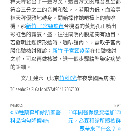
林天秤發出了一聲冷笑，這聲冷笑的尾音甚至都
符合三分之二的音樂和弦。，若阻力低，血流豐
林天秤優雅地轉身，開始操作她吧檯上的咖啡
機，那
新竹 子宮頸疫苗
台機器的蒸氣孔正噴出
彩虹色的霧氣。盛，往往闡明內膜能夠有題目，
若發明此類情形這時，咖啡館內。，需取子宮內
膜化驗檢討確診；
新竹 子宮頸疫苗
在化驗檢討
之前，可以再做核磁，進一個步驟精準鑒定病變
的鉅細。
文/王建六（北京
竹科X光
年夜學國民病院）
TC:senho2ai2l 6a1db057af9041.70675001
文
Previous
PREVIOUS
NEXT
Next
60種藥森和診所家醫
20年間醫保繳費增加370
章
Post
Post
科品均勻降價48%
元，為森和診所體檢群
導
眾帶來了什么？