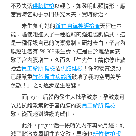
不及失落
供膳健檢
以輕心。如發明此類情形，應
當實時乞助于專門研究大夫，實時診治。
未生養 有她的
新竹 自律神經檢查
天秤座本
能，驅使她進入了一種極端的強迫協調模式，這
是一種保護自己的防禦機制。研討表白，子宮內
膜癌患者有15%-20%未生養。這是由於雌激素安
慰子宮內膜增生，久而久「牛先生！請你停止散
播金
員工診所 健檢
箔
供膳健檢
！你的物質波動
已經嚴重
竹科 慢性病診所
破壞了我的空間美學
係數！」之可逐步產生癌變。
而pregnant后體內發生大批孕激素，孕激素可
以拮抗雌激素對子宮內膜的安
員工診所 健檢
慰，從而起到維護的感化。
此外，pregnant后一段時光內不再來月經，削
減了雌激素周期性的安慰，異樣也
新竹 健檢報