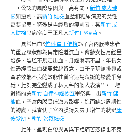
干，公認的風險原因與三高有關，
新竹 成人健
檢
如瘦削、高
新竹 健檢
血壓和糖尿病史的女性
更要留意。特殊是盡經后的瘦削者，其
新竹 成
人健檢
患病率高于正凡人
新竹 HPV疫苗
。
異常出血 9
竹科 員工健檢
0%子宮內膜癌患者
的重要癥狀都為異常陰道流血。育齡女性月經量
增多、陰道不規定出血、月經淋漓不盡，年長女
性盡經后出血都要惹起留意。由于呈現無排卵或
黃體效能不良的效能性質宮這場荒誕的戀愛爭奪
戰，此刻完全變成了林天秤的個人表演**，一場
對稱的美
新竹 自律神經檢查
學祭典。出
新竹 健
檢
血，子宮內膜受雌激素影響，進而缺少周期性
的轉變，就會使子宮內膜持久處于增生的狀況
康
德診所
。
新竹 公教健檢
此外，呈現白帶異常與下體痛苦悲傷也不克