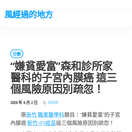
Skip
to
風經過的地方
the
content
分數
“嫌貧愛富”森和診所家
醫科的子宮內膜癌 這三
個風險原因別疏忽！
2026 年 6 月 2 日
By
ADMIN
原
新竹 職業醫學科
題目：“嫌貧愛富”的子宮
內膜癌
新竹 HPV疫苗
這三個風險原因別疏忽！