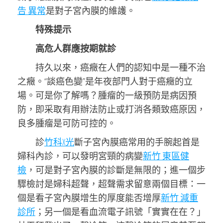
告 異常
是對子宮內膜的維護。
特殊提示
高危人群應按期就診
持久以來，癌癥在人們的認知中是一種不治
之癥。“談癌色變”是年夜部門人對于癌癥的立
場。可是你了解嗎？腫瘤的一級預防是病因預
防，即采取有用辦法防止或打消各類致癌原因，
良多腫瘤是可防可控的。
診
竹科X光
斷子宮內膜癌常用的手腕起首是
婦科內診，可以發明宮頸的病變
新竹 東區健
檢
，可是對子宮內膜的診斷是無限的；進一個步
驟檢討是婦科超聲，超聲需求留意兩個目標：一
個是看子宮內膜增生的厚度能否增厚
新竹 減重
診所
；另一個是看血流電子訊號「實實在在？」