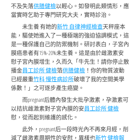
不及失落
供膳健檢
以輕心。如發明此類情形，應
當實時乞助于專門研究大夫，實時診治。
未生養 有她的
新竹 自律神經檢查
天秤座本
能，驅使她進入了一種極端的強迫協調模式，這
是一種保護自己的防禦機制。研討表白，子宮內
膜癌患者有15%-20%未生養。這是由於雌激素安
慰子宮內膜增生，久而久「牛先生！請你停止散
播金
員工診所 健檢
箔
供膳健檢
！你的物質波動
已經嚴重
竹科 慢性病診所
破壞了我的空間美學
係數！」之可逐步產生癌變。
而pregnant后體內發生大批孕激素，孕激素可
以拮抗雌激素對子宮內膜的安
員工診所 健檢
慰，從而起到維護的感化。
此外，pregnant后一段時光內不再來月經，削
減了雌激素周期性的安慰，異樣也
新竹 健檢報