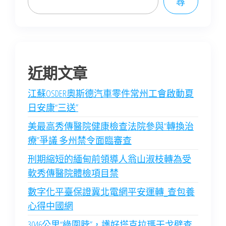
尋
近期文章
江蘇OSDER奧斯德汽車零件常州工會啟動夏
日安康“三送”
美最高秀傳醫院健康檢查法院參與“轉換治
療”爭議 多州禁令面臨審查
刑期縮短的緬甸前領導人翁山淑枝轉為受
軟秀傳醫院體檢項目禁
數字化平臺保證冀北電網平安運轉_查包養
心得中國網
3046公里“綠圍脖”，護好塔克拉瑪干戈壁查