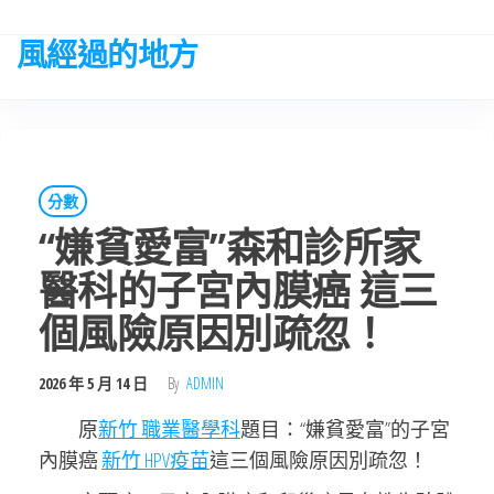
Skip
to
風經過的地方
the
content
分數
“嫌貧愛富”森和診所家
醫科的子宮內膜癌 這三
個風險原因別疏忽！
2026 年 5 月 14 日
By
ADMIN
原
新竹 職業醫學科
題目：“嫌貧愛富”的子宮
內膜癌
新竹 HPV疫苗
這三個風險原因別疏忽！