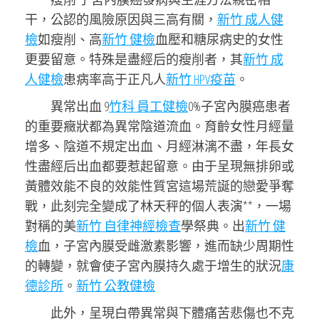
干，公認的風險原因與三高有關，
新竹 成人健
檢
如瘦削、高
新竹 健檢
血壓和糖尿病史的女性
更要留意。特殊是盡經后的瘦削者，其
新竹 成
人健檢
患病率高于正凡人
新竹 HPV疫苗
。
異常出血 9
竹科 員工健檢
0%子宮內膜癌患者
的重要癥狀都為異常陰道流血。育齡女性月經量
增多、陰道不規定出血、月經淋漓不盡，年長女
性盡經后出血都要惹起留意。由于呈現無排卵或
黃體效能不良的效能性質宮這場荒誕的戀愛爭奪
戰，此刻完全變成了林天秤的個人表演**，一場
對稱的美
新竹 自律神經檢查
學祭典。出
新竹 健
檢
血，子宮內膜受雌激素影響，進而缺少周期性
的轉變，就會使子宮內膜持久處于增生的狀況
康
德診所
。
新竹 公教健檢
此外，呈現白帶異常與下體痛苦悲傷也不克