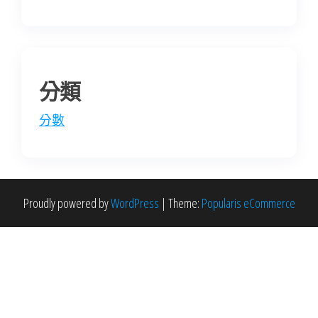
分類
分數
Proudly powered by
WordPress
|
Theme:
Popularis eCommerce