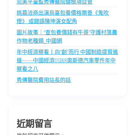
完美平臺監秀傳醫院健檢項目管
姚晨洽商出演烏喜包養價格爾善《鬼吹
燈》 或錯誤陳坤演女配角
圖片故事｜“查包養價錢有牛哥”守護村落農
作物老種類_中國網
年中經濟察看丨向“創”而行 中國制造提質進
級——中國經濟OSDER奧斯德汽車零件年中
察看之八
秀傳醫院費用站長的話
近期留言