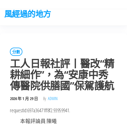
Skip
to
風經過的地方
the
content
分數
工人日報社評丨醫改“精
耕細作”，為“安康中秀
傳醫院供膳國”保駕護航
2026 年 1 月 29 日
By
ADMIN
requestId:697a36471ff8f2.93959941.
本報評論員 陳曦