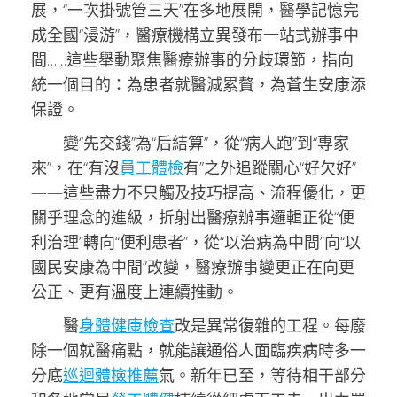
展，“一次掛號管三天”在多地展開，醫學記憶完
成全國“漫游”，醫療機構立異發布一站式辦事中
間……這些舉動聚焦醫療辦事的分歧環節，指向
統一個目的：為患者就醫減累贅，為蒼生安康添
保證。
變“先交錢”為“后結算”，從“病人跑”到“專家
來”，在“有沒
員工體檢
有”之外追蹤關心“好欠好”
——這些盡力不只觸及技巧提高、流程優化，更
關乎理念的進級，折射出醫療辦事邏輯正從“便
利治理”轉向“便利患者”，從“以治病為中間”向“以
國民安康為中間”改變，醫療辦事變更正在向更
公正、更有溫度上連續推動。
醫
身體健康檢查
改是異常復雜的工程。每廢
除一個就醫痛點，就能讓通俗人面臨疾病時多一
分底
巡迴體檢推薦
氣。新年已至，等待相干部分