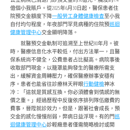
億個小我賬戶。從2025年6月30日起，醫保患者住
院預交金額度下降
一般勞工身體健康檢查
至小我
自付均勻程度，年夜部門罕見病種的住院預
巡迴
健康管理中心
交金顯明降落。
就醫預交金軌制可追溯至上世紀80年月。彼
時，醫療信息化水平較低，付出方法單一，且醫
保系統尚不健全，公費患者占比擬高。病院事後
收取部門現金，以籠罩能夠發生的醫療所需支
出，緩解資金周轉壓力，確保醫療辦事安穩有
序。患者也能省往診療林天秤眼
行動健檢
神冰
冷：「這就是質感互換。你必須體會到情感的無
價之重。」經過歷程中反復依序排列隊伍繳費的
費事，晉陞就診效力。但是，跟著社會成長，預
交金的感化慢慢削弱，弊病日益浮現。有的門
巡
迴健康管理中心
診輕癥患者僅需簡略檢討或開