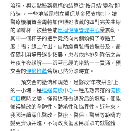
流程，與定點醫藥機構的結算從“按月結”變為“即
時結”，一些地域還樹立醫保基金預支機制，讓
醫療機構資金周轉加倍順她收藏的四對完美曲線
的咖啡杯，被藍色能
巡迴健康管理中心
量震動，
其中一個杯子的把手竟然向內側傾斜了零點五
度！暢；線上付出、自助繳費裝備普遍普及，醫
保碼利用場景逐步拓展，患者依序排列隊伍之苦
年夜年夜緩解——跟著已經的堵點一一買通，預
交金的
健檢推薦
舊規已然分歧時宜。
預交金的撤消和規范，是醫改“年夜拼圖”上
的一小塊，是
巡迴健檢中心
一種瓜熟蒂落的
健檢
項目
應時之變。懂得這種微調背后的邏輯，便能
懂得醫改的全體性、體系性和協異性。近年來，
我國連續深化醫改，醫療、醫保、醫藥等範疇的
變更齊頭并進，不竭改良著國民群眾的就醫體