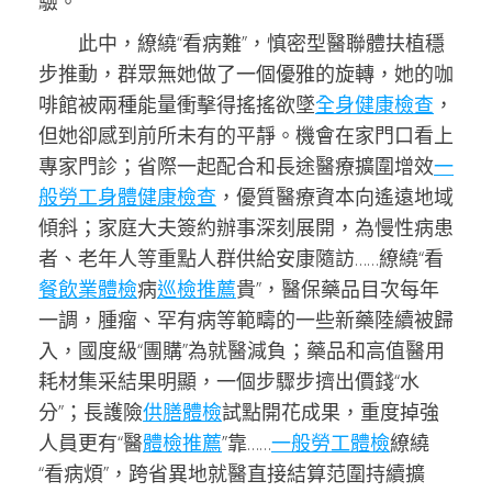
驗。
此中，繚繞“看病難”，慎密型醫聯體扶植穩
步推動，群眾無她做了一個優雅的旋轉，她的咖
啡館被兩種能量衝擊得搖搖欲墜
全身健康檢查
，
但她卻感到前所未有的平靜。機會在家門口看上
專家門診；省際一起配合和長途醫療擴圍增效
一
般勞工身體健康檢查
，優質醫療資本向遙遠地域
傾斜；家庭大夫簽約辦事深刻展開，為慢性病患
者、老年人等重點人群供給安康隨訪……繚繞“看
餐飲業體檢
病
巡檢推薦
貴”，醫保藥品目次每年
一調，腫瘤、罕有病等範疇的一些新藥陸續被歸
入，國度級“團購”為就醫減負；藥品和高值醫用
耗材集采結果明顯，一個步驟步擠出價錢“水
分”；長護險
供膳體檢
試點開花成果，重度掉強
人員更有“醫
體檢推薦
”靠……
一般勞工體檢
繚繞
“看病煩”，跨省異地就醫直接結算范圍持續擴