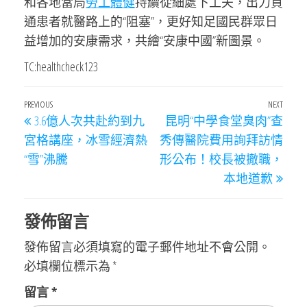
和各地當局
勞工體健
持續從細處下工夫，出力買
通患者就醫路上的“阻塞”，更好知足國民群眾日
益增加的安康需求，共繪“安康中國”新圖景。
TC:healthcheck123
文
Previous
PREVIOUS
NEXT
Next
3.6億人次共赴約到九
昆明“中學食堂臭肉”查
章
Post
Post
宮格講座，冰雪經濟熱
秀傳醫院費用詢拜訪情
導
“雪”沸騰
形公布！校長被撤職，
覽
本地道歉
發佈留言
發佈留言必須填寫的電子郵件地址不會公開。
必填欄位標示為
*
留言
*