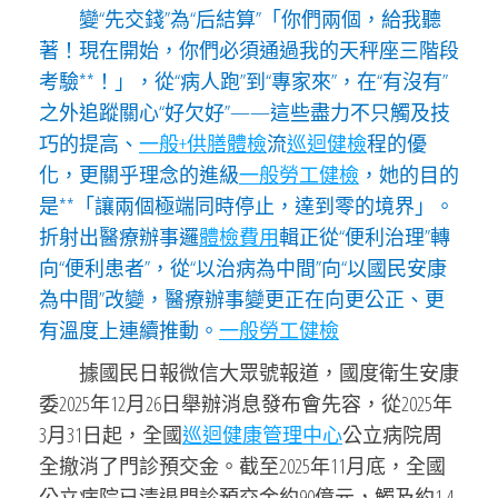
變“先交錢”為“后結算”「你們兩個，給我聽
著！現在開始，你們必須通過我的天秤座三階段
考驗**！」，從“病人跑”到“專家來”，在“有沒有”
之外追蹤關心“好欠好”——這些盡力不只觸及技
巧的提高、
一般+供膳體檢
流
巡迴健檢
程的優
化，更關乎理念的進級
一般勞工健檢
，她的目的
是**「讓兩個極端同時停止，達到零的境界」。
折射出醫療辦事邏
體檢費用
輯正從“便利治理”轉
向“便利患者”，從“以治病為中間”向“以國民安康
為中間”改變，醫療辦事變更正在向更公正、更
有溫度上連續推動。
一般勞工健檢
據國民日報微信大眾號報道，國度衛生安康
委2025年12月26日舉辦消息發布會先容，從2025年
3月31日起，全國
巡迴健康管理中心
公立病院周
全撤消了門診預交金。截至2025年11月底，全國
公立病院已清退門診預交金約90億元，觸及約1.4