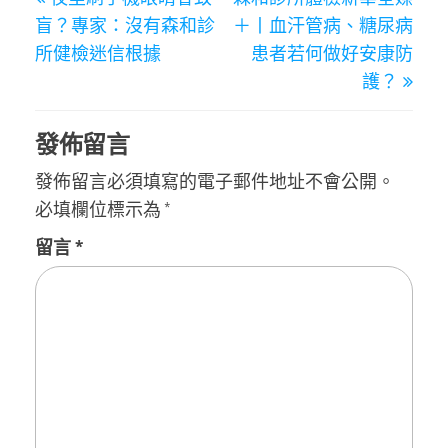
章
Post
Post
盲？專家：沒有森和診
＋丨血汗管病、糖尿病
導
所健檢迷信根據
患者若何做好安康防
覽
護？
發佈留言
發佈留言必須填寫的電子郵件地址不會公開。
必填欄位標示為
*
留言
*