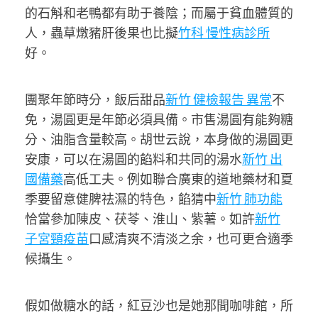
的石斛和老鴨都有助于養陰；而屬于貧血體質的
人，蟲草燉豬肝後果也比擬
竹科 慢性病診所
好。
團聚年節時分，飯后甜品
新竹 健檢報告 異常
不
免，湯圓更是年節必須具備。市售湯圓有能夠糖
分、油脂含量較高。胡世云說，本身做的湯圓更
安康，可以在湯圓的餡料和共同的湯水
新竹 出
國備藥
高低工夫。例如聯合廣東的道地藥材和夏
季要留意健脾祛濕的特色，餡猜中
新竹 肺功能
恰當參加陳皮、茯苓、淮山、紫薯。如許
新竹
子宮頸疫苗
口感清爽不清淡之余，也可更合適季
候攝生。
假如做糖水的話，紅豆沙也是她那間咖啡館，所