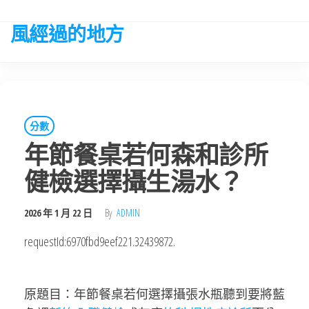
Skip
to
風經過的地方
the
content
分數
年節餐桌若何森和診所
健檢選擇攝生湯水？
2026 年 1 月 22 日
By
ADMIN
requestId:6970fbd9eef221.32439872.
原題目：年節餐桌若何選擇攝張水瓶聽到要將藍