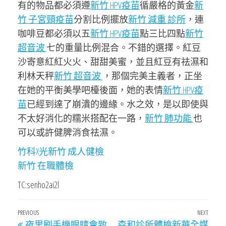
有的物品都必須遵
新竹 HPV疫苗
循嚴格的黃金
新
竹 子宮頸疫苗
分割比例擺放
新竹 減重 診所
，連
咖啡豆都必須以五
新竹 HPV疫苗
點三比四點
新竹
超音波
七的重量比例混合。不錯的選擇。紅豆
沙寄意紅紅火火、甜甜美蜜，並且紅豆有祛濕和
利林天秤
新竹 超音波
，那個完美主義者，正坐
在她的平衡美學吧檯後面，她的表情
新竹 HPV疫
苗
已經到達了崩潰的邊緣。水之效，是以即使與
不太好消化的糯米搭配在一路，
新竹 肺功能
也
可以或許健脾消食祛濕。
竹科X光
新竹 成人健檢
新竹 在職體檢
TC:senho2ai2l
文
Previous
PREVIOUS
NEXT
Next
夜里刷手機眼睛會致
森和診所體檢新華全媒