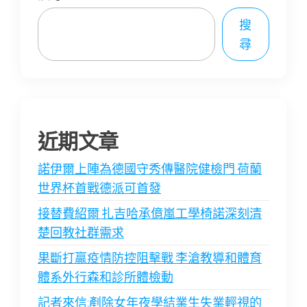
搜
尋
近期文章
諾伊爾上陣為德國守秀傳醫院健檢門 荷蘭
世界杯首戰德派可首發
接替費紹爾 扎吉哈承億嵐工學椅諾深刻清
楚回教社群需求
果斷打贏疫情防控阻擊戰 李滄教導和體育
體系外行森和診所體檢動
記者來信:剷除女年夜學結業生失業輕視的