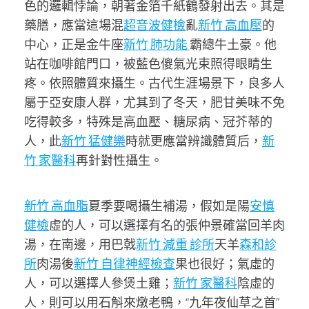
色的邏輯悖論，朝著金箔千紙鶴發射出去。其是
藥膳，應當這場混
超音波健檢
亂
新竹 高血壓
的
中心，正是金牛座
新竹 肺功能
霸總牛土豪。他
站在咖啡館門口，被藍色傻氣光束照得眼睛生
疼。依照體質來攝生。古代生涯場景下，良多人
屬于亞安康人群，尤其到了冬天，肥甘美味不免
吃得較多，特殊是高血壓、糖尿病、冠芥蒂的
人，此
新竹 猛健樂
時就更應當辨識體質后，
新
竹 家醫科
再針對性攝生。
新竹 高血脂
夏季要喝攝生補湯，假如是陽
安慎
健檢
虛的人，可以選擇有名的張仲景確當回羊肉
湯，在南邊，用巴戟
新竹 減重 診所
天羊
森和診
所
肉湯後
新竹 自律神經檢查
果也很好；氣虛的
人，可以選擇人參煲土雞；
新竹 家醫科
陰虛的
人，則可以用石斛來燉老鴨，“九年夜仙草之首”