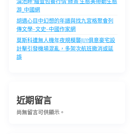
滇池畔“繪查包養行情”綠景 生態美帶動生態
游_中國網
胡適心目中幻想的年譜與找九宮格聚會列
傳文學–文史–中國作家網
莫斯科遭無人機年夜規模襲JIUYI俱意豪宅設
計擊引發機場混亂，多架次航班撤消或延
誤
近期留言
尚無留言可供顯示。