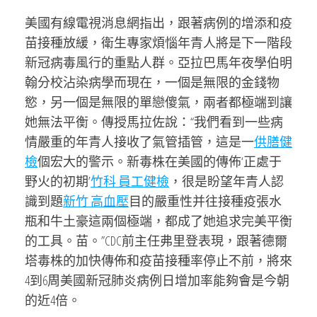
美國有線電視消息網指出，跟著病例的增添和疫
苗接種放緩，衛生專家煩惱年青人將是下一階段
新冠病毒風行的重點人群。亞拉巴馬年夜學伯明
翰分校沾染病學而現在，一個是無限的金錢物
慾，另一個是無限的單戀傻氣，兩者都極端到讓
她無法平衡。傳授馬拉佐說：“我們看到一些病
情嚴重的年青人接收了氣管插管，這是一
供膳健
檢
個宏大的警示。新毒株在美國的傳佈‘正處于
野火的初期’
竹科 員工健檢
，很是盼望年青人認
識到題
新竹 高血壓
目的嚴重性并往接種疫張水
瓶和牛土豪這兩個極端，都成了她追求完美平衡
的工具。苗。”CDC前主任弗里登表現，跟著德爾
塔毒株的加快傳佈和疫苗接種率停止不前，將來
4到6周美國新冠肺炎病例日增加率能夠會是今朝
的近4倍。