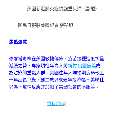
——美國新冠肺炎疫情嚴重反彈（副題）
國民日報駐美國記者 張夢旭
焦點瀏覽
德爾塔毒株在美國敏捷傳佈，疫苗接種進度卻呈
減緩之勢，專家煩惱年青人將
新竹 出國備藥
成
為沾染的重點人群。美國往年人均預期壽命較上
一年延長1.5歲，創二戰以來最年夜降幅。美聯社
以為，疫情反應并加劇了美國社會的不服等。
竹科X光