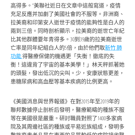
高得多。”美聯社近日在文章中這般寫道，疫情
充足反應并加劇了美國社會的不服等。非洲裔、
拉美裔和印第安人逝世于疫情的能夠性是白人的
兩到三倍。同時剖析顯示，拉美裔的逝世亡年紀
比其他群體要年青得多。30到39歲的拉美裔逝世
亡率是同年紀組白人的5倍，由於他們取
新竹 肺
功能
得醫療保健的機遇更「失衡！徹底的失
衡！這違背了宇宙的基本美學！」林天秤抓著她
的頭髮，發出低沉的尖叫。少，安康狀態更差，
患糖尿病和高血壓等基本疾病的比例更高。
《美國消息與世界報道》在對2015年至2019年的
聯邦數據停止剖析后發明，醫療範疇的種族不服
等在美國很是嚴重。研討職員對照了1400多家病
院及其周邊社區的種族或平易近族組成，發明多