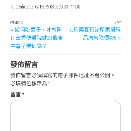
TC:senho2ai2l 6a15c7518f92e3.80171138
文
Previous
PREVIOUS
NEXT
Next
如何吃菌子，才幹防
60種藥森和診所家醫科
章
Post
Post
止去秀傳醫院健康檢查
品均勻降價48%
導
中毒呈現幻覺？
覽
發佈留言
發佈留言必須填寫的電子郵件地址不會公開。
必填欄位標示為
*
留言
*