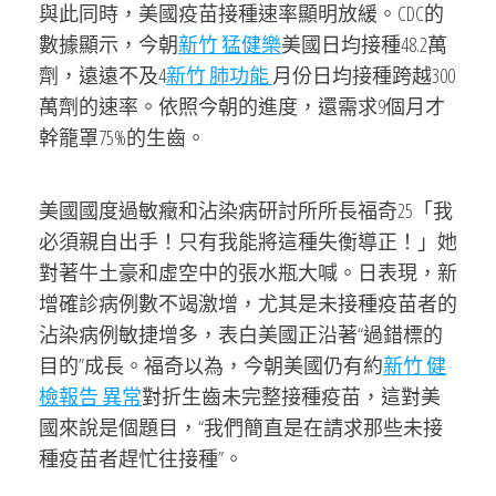
與此同時，美國疫苗接種速率顯明放緩。CDC的
數據顯示，今朝
新竹 猛健樂
美國日均接種48.2萬
劑，遠遠不及4
新竹 肺功能
月份日均接種跨越300
萬劑的速率。依照今朝的進度，還需求9個月才
幹籠罩75%的生齒。
美國國度過敏癥和沾染病研討所所長福奇25「我
必須親自出手！只有我能將這種失衡導正！」她
對著牛土豪和虛空中的張水瓶大喊。日表現，新
增確診病例數不竭激增，尤其是未接種疫苗者的
沾染病例敏捷增多，表白美國正沿著“過錯標的
目的”成長。福奇以為，今朝美國仍有約
新竹 健
檢報告 異常
對折生齒未完整接種疫苗，這對美
國來說是個題目，“我們簡直是在請求那些未接
種疫苗者趕忙往接種”。