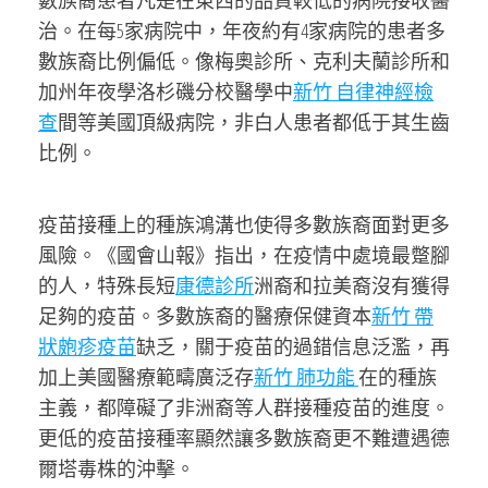
數族裔患者凡是在東西的品質較低的病院接收醫
治。在每5家病院中，年夜約有4家病院的患者多
數族裔比例偏低。像梅奧診所、克利夫蘭診所和
加州年夜學洛杉磯分校醫學中
新竹 自律神經檢
查
間等美國頂級病院，非白人患者都低于其生齒
比例。
疫苗接種上的種族鴻溝也使得多數族裔面對更多
風險。《國會山報》指出，在疫情中處境最蹩腳
的人，特殊長短
康德診所
洲裔和拉美裔沒有獲得
足夠的疫苗。多數族裔的醫療保健資本
新竹 帶
狀皰疹疫苗
缺乏，關于疫苗的過錯信息泛濫，再
加上美國醫療範疇廣泛存
新竹 肺功能
在的種族
主義，都障礙了非洲裔等人群接種疫苗的進度。
更低的疫苗接種率顯然讓多數族裔更不難遭遇德
爾塔毒株的沖擊。