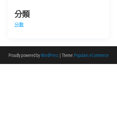
分類
分數
Proudly powered by
WordPress
|
Theme:
Popularis eCommerce