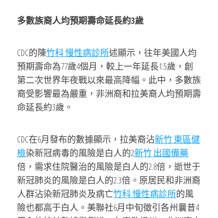
多數族裔人均預期壽命延長約3歲
CDC的陳
竹科 慢性病診所
述顯示，往年美國人均
預期壽命為77歲4個月，較上一年延長1.5歲，創
第二次世界年夜戰以來最高降幅。此中，多數族
裔受影響最為嚴重，非洲裔和拉美裔人均預期壽
命延長約3歲。
CDC在6月發布的數據顯示，拉美裔沾
新竹 東區健
檢
染新冠病毒的風險是白人的2
新竹 出國備藥
倍，需求住院醫治的風險是白人的2.8倍，逝世于
新冠肺炎的風險是白人的2.3倍。原居民和非洲裔
人群沾染新冠肺炎及病亡
竹科 慢性病診所
的風
險也都高于白人。美聯社6月中旬徵引各州曩昔4