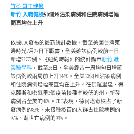
竹科 員工健檢
新竹 入職健檢
50個州沾染病例和住院病例增幅
簡直均在上升
依據CDC發布的最新統計數據，截至美國台灣東
邊時光7月27日下戰書，全美確診病例較前一日
新增53772例。《紐約時報》的統計顯示
新竹 職
業醫學科
，截至26日，全美曩昔一周均勻日增確
診病例較兩周前上升144%。全美50個州沾染病例
和住院病例增幅簡直均在上升。在佛羅里達、得
克薩斯和密蘇里3個疫苗接種率較低的州，新發
病例占全美的40%。CDC表現，德爾塔毒株占了新
發病例的83%，未接種疫苗的人群占住院病例的
97%、逝世亡病例的99%。