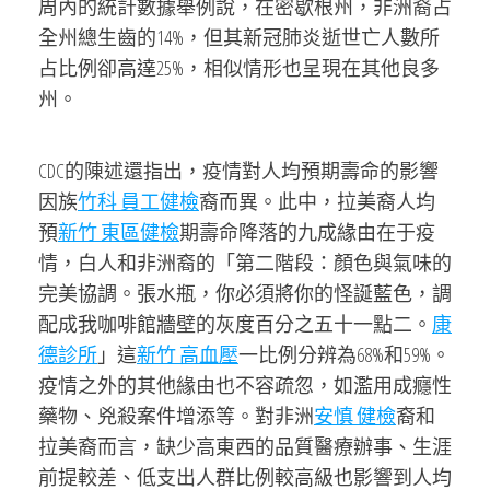
周內的統計數據舉例說，在密歇根州，非洲裔占
全州總生齒的14%，但其新冠肺炎逝世亡人數所
占比例卻高達25%，相似情形也呈現在其他良多
州。
CDC的陳述還指出，疫情對人均預期壽命的影響
因族
竹科 員工健檢
裔而異。此中，拉美裔人均
預
新竹 東區健檢
期壽命降落的九成緣由在于疫
情，白人和非洲裔的「第二階段：顏色與氣味的
完美協調。張水瓶，你必須將你的怪誕藍色，調
配成我咖啡館牆壁的灰度百分之五十一點二。
康
德診所
」這
新竹 高血壓
一比例分辨為68%和59%。
疫情之外的其他緣由也不容疏忽，如濫用成癮性
藥物、兇殺案件增添等。對非洲
安慎 健檢
裔和
拉美裔而言，缺少高東西的品質醫療辦事、生涯
前提較差、低支出人群比例較高級也影響到人均