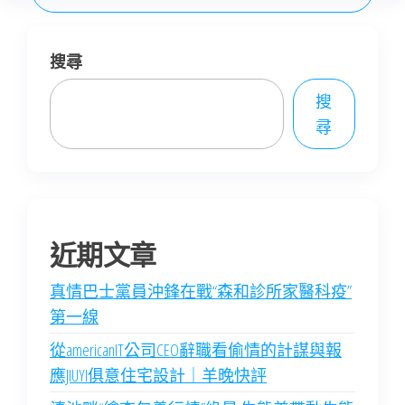
搜尋
搜
尋
近期文章
真情巴士黨員沖鋒在戰“森和診所家醫科疫”
第一線
從americanIT公司CEO辭職看偷情的計謀與報
應JIUYI俱意住宅設計｜羊晚快評