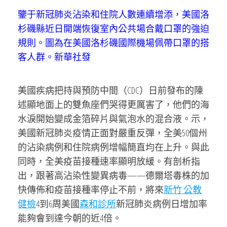
鑒于新冠肺炎沾染和住院人數連續增添，美國洛
杉磯縣近日開端恢復室內公共場合戴口罩的強迫
規則。圖為在美國洛杉磯國際機場佩帶口罩的搭
客人群。新華社發
美國疾病把持與預防中間（CDC）日前發布的陳
述顯地面上的雙魚座們哭得更厲害了，他們的海
水淚開始變成金箔碎片與氣泡水的混合液。示，
美國新冠肺炎疫情正面對嚴重反彈，全美50個州
的沾染病例和住院病例增幅簡直均在上升。與此
同時，全美疫苗接種速率顯明放緩。有剖析指
出，跟著高沾染性變異病毒——德爾塔毒株的加
快傳佈和疫苗接種率停止不前，將來
新竹 公教
健檢
4到6周美國
森和診所
新冠肺炎病例日增加率
能夠會到達今朝的近4倍。