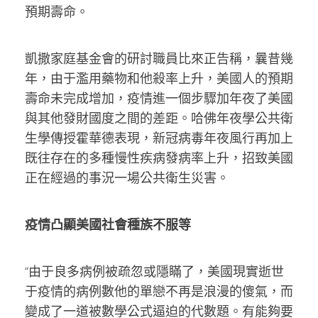
預期壽命。
凱撒家庭基金會的研討職員比來正告稱，曩昔幾
年，由于濫用藥物和他殺率上升，美國人的預期
壽命未完成增加，疫情進一個步驟加年夜了美國
與其他發財國度之間的差距。哈佛年夜學公共衛
生學傳授霍華德表現，新冠病毒年夜風行再加上
既往存在的多種慢性疾病發病率上升，招致美國
正在經過的事況一場公共衛生災害。
疫情凸顯美國社會種族不服等
“由于良多病例被疏忽或隱瞞了，美國現實逝世
于疫情的病例數他的單戀不再是浪漫的傻氣，而
變成了一道被數學公式逼迫的代數題。有能夠要