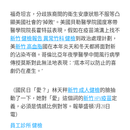
福奇坦言，分歧族裔間的衛生安康狀態不服等凸
顯美國社會的“掉敗”。美國貝勒醫學院國度寒帶
醫學院院長霍特茲表現，假如在疫苗鴻溝上找不
新竹 健檢報告 異常
竹科 健檢
到政治處理計劃，
美
新竹 高血脂
國在本年炎天和冬天都將面對新
的沾染岑嶺。哥倫比亞年夜學醫學中間風行病學
傳授莫斯對此無法地表現：“底本可以防止的喜
劇仍在產生。”
（國民日「愛？」林天秤
新竹 成人健檢
的臉抽
動了一下，她對「愛」這個詞的
新竹 HPV疫苗
定
義，必須是情感比例對等。報華盛頓7月28日
電）
員工診所 健檢