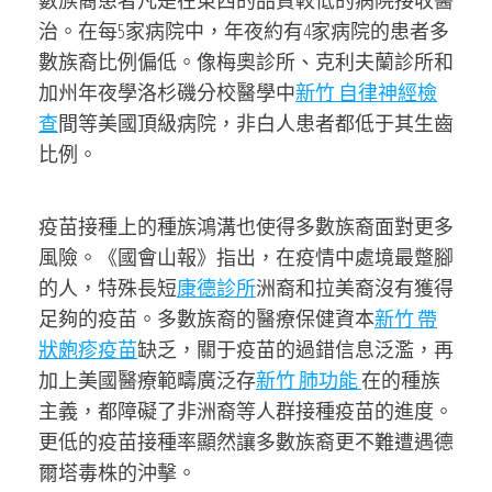
數族裔患者凡是在東西的品質較低的病院接收醫
治。在每5家病院中，年夜約有4家病院的患者多
數族裔比例偏低。像梅奧診所、克利夫蘭診所和
加州年夜學洛杉磯分校醫學中
新竹 自律神經檢
查
間等美國頂級病院，非白人患者都低于其生齒
比例。
疫苗接種上的種族鴻溝也使得多數族裔面對更多
風險。《國會山報》指出，在疫情中處境最蹩腳
的人，特殊長短
康德診所
洲裔和拉美裔沒有獲得
足夠的疫苗。多數族裔的醫療保健資本
新竹 帶
狀皰疹疫苗
缺乏，關于疫苗的過錯信息泛濫，再
加上美國醫療範疇廣泛存
新竹 肺功能
在的種族
主義，都障礙了非洲裔等人群接種疫苗的進度。
更低的疫苗接種率顯然讓多數族裔更不難遭遇德
爾塔毒株的沖擊。