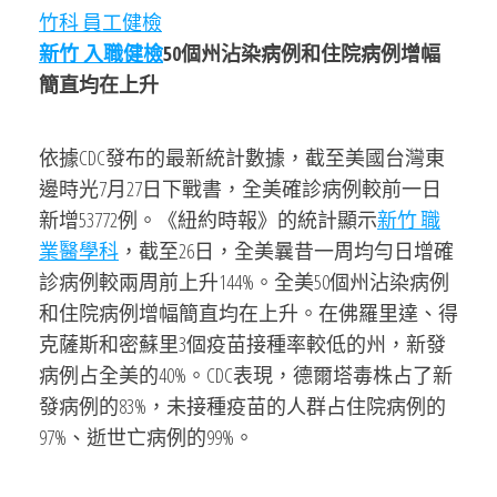
竹科 員工健檢
新竹 入職健檢
50個州沾染病例和住院病例增幅
簡直均在上升
依據CDC發布的最新統計數據，截至美國台灣東
邊時光7月27日下戰書，全美確診病例較前一日
新增53772例。《紐約時報》的統計顯示
新竹 職
業醫學科
，截至26日，全美曩昔一周均勻日增確
診病例較兩周前上升144%。全美50個州沾染病例
和住院病例增幅簡直均在上升。在佛羅里達、得
克薩斯和密蘇里3個疫苗接種率較低的州，新發
病例占全美的40%。CDC表現，德爾塔毒株占了新
發病例的83%，未接種疫苗的人群占住院病例的
97%、逝世亡病例的99%。