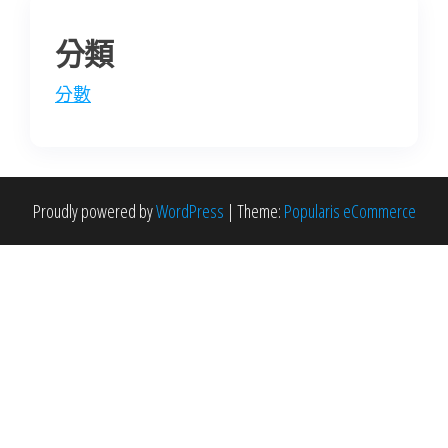
分類
分數
Proudly powered by
WordPress
|
Theme:
Popularis eCommerce