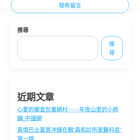
搜尋
搜
尋
近期文章
心愛的鄉查包養網村——年夜山里的小商
舖_中國網
真情巴士黨員沖鋒在戰“森和診所家醫科疫”
第一線