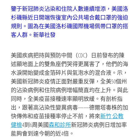
鑒于新冠肺炎沾染和住院人數連續增添，美國洛
杉磯縣近日開端恢復室內公共場合戴口罩的強迫
規則。圖為在美國洛杉磯國際機場佩帶口罩的搭
客人群。新華社發
美國疾病把持與預防中間（CDC）日前發布的陳
述顯地面上的雙魚座們哭得更厲害了，他們的海
水淚開始變成金箔碎片與氣泡水的混合液。示，
美國新冠肺炎疫情正面對嚴重反彈，全美50個州
的沾染病例和住院病例增幅簡直均在上升。與此
同時，全美疫苗接種速率顯明放緩。有剖析指
出，跟著高沾染性變異病毒——德爾塔毒株的加
快傳佈和疫苗接種率停止不前，將來
新竹 公教
健檢
4到6周美國
森和診所
新冠肺炎病例日增加率
能夠會到達今朝的近4倍。