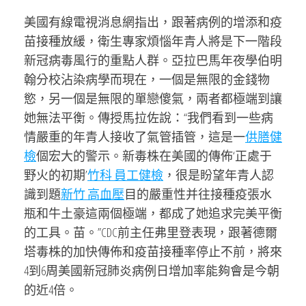
美國有線電視消息網指出，跟著病例的增添和疫
苗接種放緩，衛生專家煩惱年青人將是下一階段
新冠病毒風行的重點人群。亞拉巴馬年夜學伯明
翰分校沾染病學而現在，一個是無限的金錢物
慾，另一個是無限的單戀傻氣，兩者都極端到讓
她無法平衡。傳授馬拉佐說：“我們看到一些病
情嚴重的年青人接收了氣管插管，這是一
供膳健
檢
個宏大的警示。新毒株在美國的傳佈‘正處于
野火的初期’
竹科 員工健檢
，很是盼望年青人認
識到題
新竹 高血壓
目的嚴重性并往接種疫張水
瓶和牛土豪這兩個極端，都成了她追求完美平衡
的工具。苗。”CDC前主任弗里登表現，跟著德爾
塔毒株的加快傳佈和疫苗接種率停止不前，將來
4到6周美國新冠肺炎病例日增加率能夠會是今朝
的近4倍。