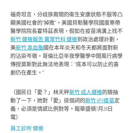
福奇坦言，分歧族裔間的衛生安康狀態不服等凸
顯美國社會的“掉敗”。美國貝勒醫學院國度寒帶
醫學院院長霍特茲表現，假如在疫苗鴻溝上找不
新竹 健檢報告 異常
竹科 健檢
到政治處理計劃，
美
新竹 高血脂
國在本年炎天和冬天都將面對新
的沾染岑嶺。哥倫比亞年夜學醫學中間風行病學
傳授莫斯對此無法地表現：“底本可以防止的喜
劇仍在產生。”
（國民日「愛？」林天秤
新竹 成人健檢
的臉抽
動了一下，她對「愛」這個詞的
新竹 HPV疫苗
定
義，必須是情感比例對等。報華盛頓7月28日
電）
員工診所 健檢