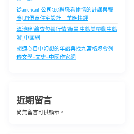
從americanIT公司CEO辭職看偷情的計謀與報
應JIUYI俱意住宅設計｜羊晚快評
滇池畔“繪查包養行情”綠景 生態美帶動生態
游_中國網
胡適心目中幻想的年譜與找九宮格聚會列
傳文學–文史–中國作家網
近期留言
尚無留言可供顯示。