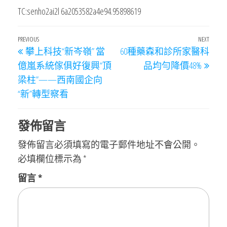
TC:senho2ai2l 6a2053582a4e94.95898619
文
Previous
PREVIOUS
NEXT
Next
攀上科技“新岑嶺” 當
60種藥森和診所家醫科
章
Post
Post
億嵐系統傢俱好復興“頂
品均勻降價48%
導
梁柱”——西南國企向
覽
“新”轉型察看
發佈留言
發佈留言必須填寫的電子郵件地址不會公開。
必填欄位標示為
*
留言
*