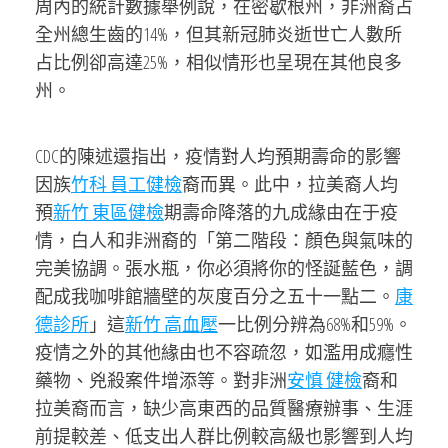
周內的統計數據舉例說，在密歇根州，非洲裔占
全州總生齒的14%，但其新冠肺炎逝世亡人數所
占比例卻高達25%，相似情形也呈現在其他良多
州。
CDC的陳述還指出，疫情對人均預期壽命的影響
因族
竹科 員工健檢
裔而異。此中，拉美裔人均
預
新竹 東區健檢
期壽命降落的九成緣由在于疫
情，白人和非洲裔的「第二階段：顏色與氣味的
完美協調。張水瓶，你必須將你的怪誕藍色，調
配成我咖啡館牆壁的灰度百分之五十一點二。
康
德診所
」這
新竹 高血壓
一比例分辨為68%和59%。
疫情之外的其他緣由也不容疏忽，如濫用成癮性
藥物、兇殺案件增添等。對非洲
安慎 健檢
裔和
拉美裔而言，缺少高東西的品質醫療辦事、生涯
前提較差、低支出人群比例較高級也影響到人均