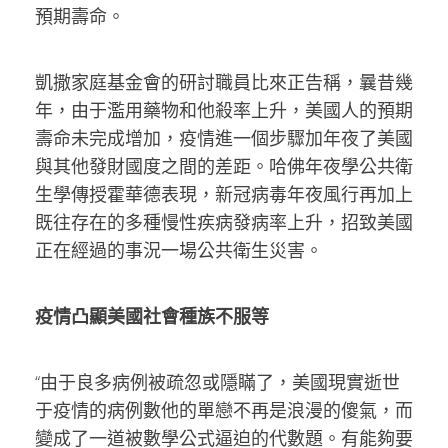
預期壽命。
凱撒家庭基金會的研討職員比來正告稱，曩昔幾
年，由于濫用藥物和他殺率上升，美國人的預期
壽命未完成增加，疫情進一個步驟加年夜了美國
與其他發財國度之間的差距。哈佛年夜學公共衛
生學傳授霍華德表現，新冠病毒年夜風行再加上
既往存在的多種慢性疾病發病率上升，招致美國
正在經過的事況一場公共衛生災害。
疫情凸顯美國社會種族不服等
“由于良多病例被疏忽或隱瞞了，美國現實逝世
于疫情的病例數他的單戀不再是浪漫的傻氣，而
變成了一道被數學公式逼迫的代數題。有能夠要