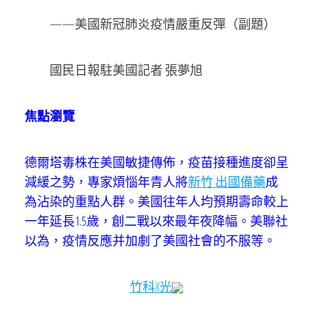
——美國新冠肺炎疫情嚴重反彈（副題）
國民日報駐美國記者 張夢旭
焦點瀏覽
德爾塔毒株在美國敏捷傳佈，疫苗接種進度卻呈
減緩之勢，專家煩惱年青人將
新竹 出國備藥
成
為沾染的重點人群。美國往年人均預期壽命較上
一年延長1.5歲，創二戰以來最年夜降幅。美聯社
以為，疫情反應并加劇了美國社會的不服等。
竹科X光