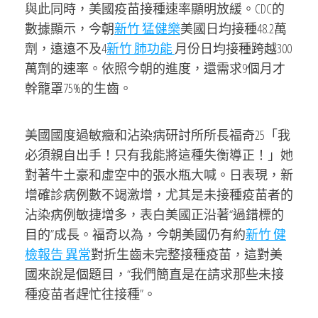
與此同時，美國疫苗接種速率顯明放緩。CDC的
數據顯示，今朝
新竹 猛健樂
美國日均接種48.2萬
劑，遠遠不及4
新竹 肺功能
月份日均接種跨越300
萬劑的速率。依照今朝的進度，還需求9個月才
幹籠罩75%的生齒。
美國國度過敏癥和沾染病研討所所長福奇25「我
必須親自出手！只有我能將這種失衡導正！」她
對著牛土豪和虛空中的張水瓶大喊。日表現，新
增確診病例數不竭激增，尤其是未接種疫苗者的
沾染病例敏捷增多，表白美國正沿著“過錯標的
目的”成長。福奇以為，今朝美國仍有約
新竹 健
檢報告 異常
對折生齒未完整接種疫苗，這對美
國來說是個題目，“我們簡直是在請求那些未接
種疫苗者趕忙往接種”。