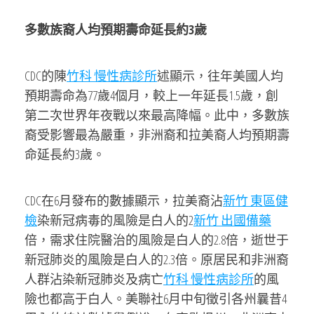
多數族裔人均預期壽命延長約3歲
CDC的陳
竹科 慢性病診所
述顯示，往年美國人均
預期壽命為77歲4個月，較上一年延長1.5歲，創
第二次世界年夜戰以來最高降幅。此中，多數族
裔受影響最為嚴重，非洲裔和拉美裔人均預期壽
命延長約3歲。
CDC在6月發布的數據顯示，拉美裔沾
新竹 東區健
檢
染新冠病毒的風險是白人的2
新竹 出國備藥
倍，需求住院醫治的風險是白人的2.8倍，逝世于
新冠肺炎的風險是白人的2.3倍。原居民和非洲裔
人群沾染新冠肺炎及病亡
竹科 慢性病診所
的風
險也都高于白人。美聯社6月中旬徵引各州曩昔4