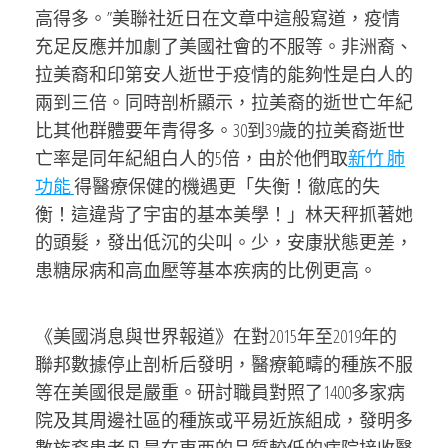
高得多。”美聯社近日在文章中這般寫道，疫情
充足反應并加劇了美國社會的不服等。非洲裔、
拉美裔和印第安人逝世于疫情的能夠性是白人的
兩到三倍。同時剖析顯示，拉美裔的逝世亡年紀
比其他群體要年青得多。30到39歲的拉美裔逝世
亡率是同年紀組白人的5倍，由於他們取
新竹 肺
功能
得醫療保健的機遇更「失衡！徹底的失
衡！這違背了宇宙的基本美學！」林天秤抓著她
的頭髮，發出低沉的尖叫。少，安康狀態更差，
患糖尿病和高血壓等基本疾病的比例更高。
《美國消息與世界報道》在對2015年至2019年的
聯邦數據停止剖析后發明，醫療範疇的種族不服
等在美國很是嚴重。研討職員對照了1400多家病
院及其周邊社區的種族或平易近族組成，發明多