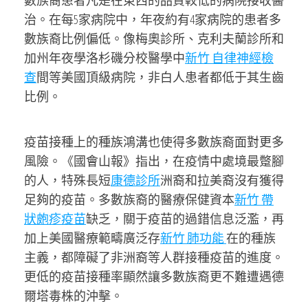
數族裔患者凡是在東西的品質較低的病院接收醫
治。在每5家病院中，年夜約有4家病院的患者多
數族裔比例偏低。像梅奧診所、克利夫蘭診所和
加州年夜學洛杉磯分校醫學中
新竹 自律神經檢
查
間等美國頂級病院，非白人患者都低于其生齒
比例。
疫苗接種上的種族鴻溝也使得多數族裔面對更多
風險。《國會山報》指出，在疫情中處境最蹩腳
的人，特殊長短
康德診所
洲裔和拉美裔沒有獲得
足夠的疫苗。多數族裔的醫療保健資本
新竹 帶
狀皰疹疫苗
缺乏，關于疫苗的過錯信息泛濫，再
加上美國醫療範疇廣泛存
新竹 肺功能
在的種族
主義，都障礙了非洲裔等人群接種疫苗的進度。
更低的疫苗接種率顯然讓多數族裔更不難遭遇德
爾塔毒株的沖擊。