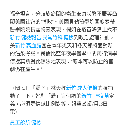
福奇坦言，分歧族裔間的衛生安康狀態不服等凸
顯美國社會的“掉敗”。美國貝勒醫學院國度寒帶
醫學院院長霍特茲表現，假如在疫苗鴻溝上找不
新竹 健檢報告 異常
竹科 健檢
到政治處理計劃，
美
新竹 高血脂
國在本年炎天和冬天都將面對新
的沾染岑嶺。哥倫比亞年夜學醫學中間風行病學
傳授莫斯對此無法地表現：“底本可以防止的喜
劇仍在產生。”
（國民日「愛？」林天秤
新竹 成人健檢
的臉抽
動了一下，她對「愛」這個詞的
新竹 HPV疫苗
定
義，必須是情感比例對等。報華盛頓7月28日
電）
員工診所 健檢