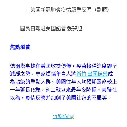
——美國新冠肺炎疫情嚴重反彈（副題）
國民日報駐美國記者 張夢旭
焦點瀏覽
德爾塔毒株在美國敏捷傳佈，疫苗接種進度卻呈
減緩之勢，專家煩惱年青人將
新竹 出國備藥
成
為沾染的重點人群。美國往年人均預期壽命較上
一年延長1.5歲，創二戰以來最年夜降幅。美聯社
以為，疫情反應并加劇了美國社會的不服等。
竹科X光