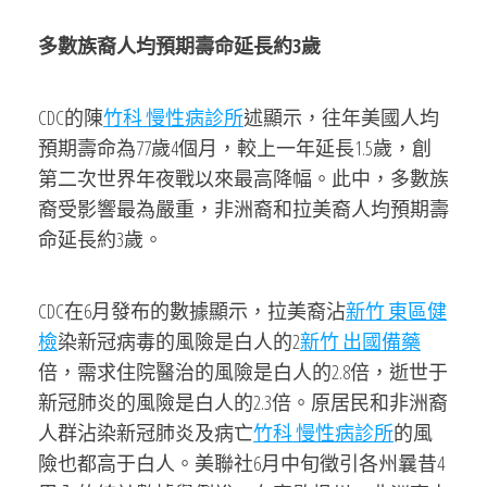
多數族裔人均預期壽命延長約3歲
CDC的陳
竹科 慢性病診所
述顯示，往年美國人均
預期壽命為77歲4個月，較上一年延長1.5歲，創
第二次世界年夜戰以來最高降幅。此中，多數族
裔受影響最為嚴重，非洲裔和拉美裔人均預期壽
命延長約3歲。
CDC在6月發布的數據顯示，拉美裔沾
新竹 東區健
檢
染新冠病毒的風險是白人的2
新竹 出國備藥
倍，需求住院醫治的風險是白人的2.8倍，逝世于
新冠肺炎的風險是白人的2.3倍。原居民和非洲裔
人群沾染新冠肺炎及病亡
竹科 慢性病診所
的風
險也都高于白人。美聯社6月中旬徵引各州曩昔4