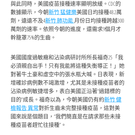
與此同時，美國疫苗接種速率顯明放緩。CDC的
數據顯示，今朝
新竹 猛健樂
美國日均接種48.2萬
劑，遠遠不及4
新竹 肺功能
月份日均接種跨越300
萬劑的速率。依照今朝的進度，還需求9個月才
幹籠罩75%的生齒。
美國國度過敏癥和沾染病研討所所長福奇25「我
必須親自出手！只有我能將這種失衡導正！」她
對著牛土豪和虛空中的張水瓶大喊。日表現，新
增確診病例數不竭激增，尤其是未接種疫苗者的
沾染病例敏捷增多，表白美國正沿著“過錯標的
目的”成長。福奇以為，今朝美國仍有約
新竹 健
檢報告 異常
對折生齒未完整接種疫苗，這對美
國來說是個題目，“我們簡直是在請求那些未接
種疫苗者趕忙往接種”。