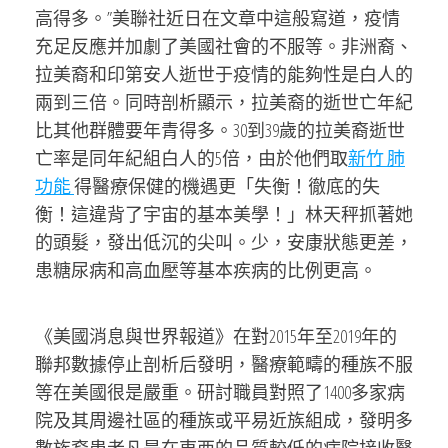
高得多。”美聯社近日在文章中這般寫道，疫情
充足反應并加劇了美國社會的不服等。非洲裔、
拉美裔和印第安人逝世于疫情的能夠性是白人的
兩到三倍。同時剖析顯示，拉美裔的逝世亡年紀
比其他群體要年青得多。30到39歲的拉美裔逝世
亡率是同年紀組白人的5倍，由於他們取
新竹 肺
功能
得醫療保健的機遇更「失衡！徹底的失
衡！這違背了宇宙的基本美學！」林天秤抓著她
的頭髮，發出低沉的尖叫。少，安康狀態更差，
患糖尿病和高血壓等基本疾病的比例更高。
《美國消息與世界報道》在對2015年至2019年的
聯邦數據停止剖析后發明，醫療範疇的種族不服
等在美國很是嚴重。研討職員對照了1400多家病
院及其周邊社區的種族或平易近族組成，發明多