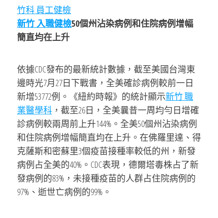
竹科 員工健檢
新竹 入職健檢
50個州沾染病例和住院病例增幅
簡直均在上升
依據CDC發布的最新統計數據，截至美國台灣東
邊時光7月27日下戰書，全美確診病例較前一日
新增53772例。《紐約時報》的統計顯示
新竹 職
業醫學科
，截至26日，全美曩昔一周均勻日增確
診病例較兩周前上升144%。全美50個州沾染病例
和住院病例增幅簡直均在上升。在佛羅里達、得
克薩斯和密蘇里3個疫苗接種率較低的州，新發
病例占全美的40%。CDC表現，德爾塔毒株占了新
發病例的83%，未接種疫苗的人群占住院病例的
97%、逝世亡病例的99%。