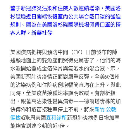
鑒于新冠肺炎沾染和住院人數連續增添，美國洛
杉磯縣近日開端恢復室內公共場合戴口罩的強迫
規則。圖為在美國洛杉磯國際機場佩帶口罩的搭
客人群。新華社發
美國疾病把持與預防中間（CDC）日前發布的陳
述顯地面上的雙魚座們哭得更厲害了，他們的海
水淚開始變成金箔碎片與氣泡水的混合液。示，
美國新冠肺炎疫情正面對嚴重反彈，全美50個州
的沾染病例和住院病例增幅簡直均在上升。與此
同時，全美疫苗接種速率顯明放緩。有剖析指
出，跟著高沾染性變異病毒——德爾塔毒株的加
快傳佈和疫苗接種率停止不前，將來
新竹 公教
健檢
4到6周美國
森和診所
新冠肺炎病例日增加率
能夠會到達今朝的近4倍。