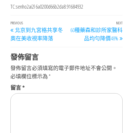
TC:senho2ai2l 6a0200d66b2da8.91684932
文
Previous
PREVIOUS
NEXT
Next
北京到九宮格共享冬
60種藥森和診所家醫科
章
Post
Post
奧在美收視率降落
品均勻降價48%
導
覽
發佈留言
發佈留言必須填寫的電子郵件地址不會公開。
必填欄位標示為
*
留言
*