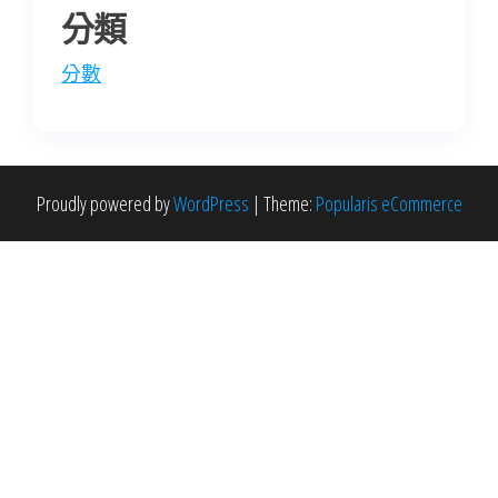
分類
分數
Proudly powered by
WordPress
|
Theme:
Popularis eCommerce