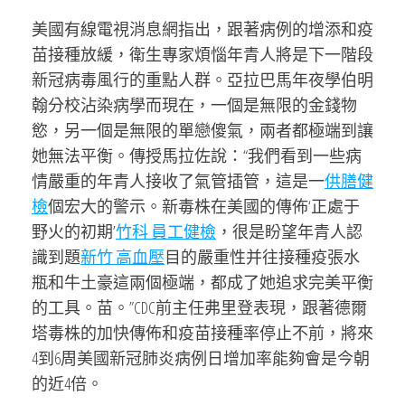
美國有線電視消息網指出，跟著病例的增添和疫
苗接種放緩，衛生專家煩惱年青人將是下一階段
新冠病毒風行的重點人群。亞拉巴馬年夜學伯明
翰分校沾染病學而現在，一個是無限的金錢物
慾，另一個是無限的單戀傻氣，兩者都極端到讓
她無法平衡。傳授馬拉佐說：“我們看到一些病
情嚴重的年青人接收了氣管插管，這是一
供膳健
檢
個宏大的警示。新毒株在美國的傳佈‘正處于
野火的初期’
竹科 員工健檢
，很是盼望年青人認
識到題
新竹 高血壓
目的嚴重性并往接種疫張水
瓶和牛土豪這兩個極端，都成了她追求完美平衡
的工具。苗。”CDC前主任弗里登表現，跟著德爾
塔毒株的加快傳佈和疫苗接種率停止不前，將來
4到6周美國新冠肺炎病例日增加率能夠會是今朝
的近4倍。