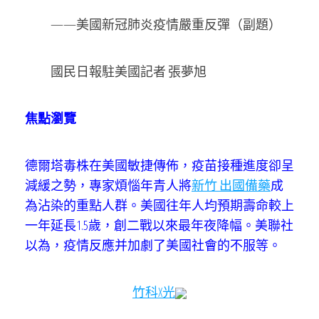
——美國新冠肺炎疫情嚴重反彈（副題）
國民日報駐美國記者 張夢旭
焦點瀏覽
德爾塔毒株在美國敏捷傳佈，疫苗接種進度卻呈
減緩之勢，專家煩惱年青人將
新竹 出國備藥
成
為沾染的重點人群。美國往年人均預期壽命較上
一年延長1.5歲，創二戰以來最年夜降幅。美聯社
以為，疫情反應并加劇了美國社會的不服等。
竹科X光