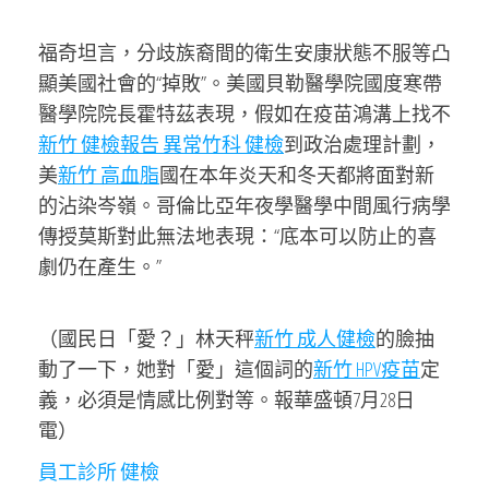
福奇坦言，分歧族裔間的衛生安康狀態不服等凸
顯美國社會的“掉敗”。美國貝勒醫學院國度寒帶
醫學院院長霍特茲表現，假如在疫苗鴻溝上找不
新竹 健檢報告 異常
竹科 健檢
到政治處理計劃，
美
新竹 高血脂
國在本年炎天和冬天都將面對新
的沾染岑嶺。哥倫比亞年夜學醫學中間風行病學
傳授莫斯對此無法地表現：“底本可以防止的喜
劇仍在產生。”
（國民日「愛？」林天秤
新竹 成人健檢
的臉抽
動了一下，她對「愛」這個詞的
新竹 HPV疫苗
定
義，必須是情感比例對等。報華盛頓7月28日
電）
員工診所 健檢