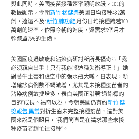
與此同時，美國疫苗接種速率顯明放緩。CDC的
數據顯示，今朝
新竹 猛健樂
美國日均接種48.2萬
劑，遠遠不及4
新竹 肺功能
月份日均接種跨越300
萬劑的速率。依照今朝的進度，還需求9個月才
幹籠罩75%的生齒。
美國國度過敏癥和沾染病研討所所長福奇25「我
必須親自出手！只有我能將這種失衡導正！」她
對著牛土豪和虛空中的張水瓶大喊。日表現，新
增確診病例數不竭激增，尤其是未接種疫苗者的
沾染病例敏捷增多，表白美國正沿著“過錯標的
目的”成長。福奇以為，今朝美國仍有約
新竹 健
檢報告 異常
對折生齒未完整接種疫苗，這對美
國來說是個題目，“我們簡直是在請求那些未接
種疫苗者趕忙往接種”。