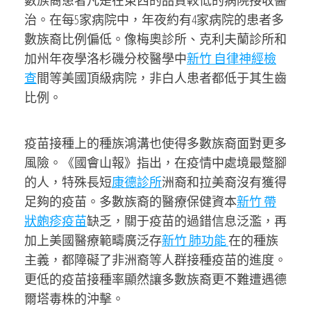
數族裔患者凡是在東西的品質較低的病院接收醫
治。在每5家病院中，年夜約有4家病院的患者多
數族裔比例偏低。像梅奧診所、克利夫蘭診所和
加州年夜學洛杉磯分校醫學中
新竹 自律神經檢
查
間等美國頂級病院，非白人患者都低于其生齒
比例。
疫苗接種上的種族鴻溝也使得多數族裔面對更多
風險。《國會山報》指出，在疫情中處境最蹩腳
的人，特殊長短
康德診所
洲裔和拉美裔沒有獲得
足夠的疫苗。多數族裔的醫療保健資本
新竹 帶
狀皰疹疫苗
缺乏，關于疫苗的過錯信息泛濫，再
加上美國醫療範疇廣泛存
新竹 肺功能
在的種族
主義，都障礙了非洲裔等人群接種疫苗的進度。
更低的疫苗接種率顯然讓多數族裔更不難遭遇德
爾塔毒株的沖擊。