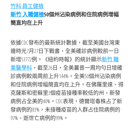
竹科 員工健檢
新竹 入職健檢
50個州沾染病例和住院病例增幅
簡直均在上升
依據CDC發布的最新統計數據，截至美國台灣東
邊時光7月27日下戰書，全美確診病例較前一日
新增53772例。《紐約時報》的統計顯示
新竹 職
業醫學科
，截至26日，全美曩昔一周均勻日增確
診病例較兩周前上升144%。全美50個州沾染病例
和住院病例增幅簡直均在上升。在佛羅里達、得
克薩斯和密蘇里3個疫苗接種率較低的州，新發
病例占全美的40%。CDC表現，德爾塔毒株占了新
發病例的83%，未接種疫苗的人群占住院病例的
97%、逝世亡病例的99%。