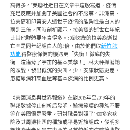
高得多。”美聯社近日在文章中這般寫道，疫情
充足反應并加劇了美國社會的不服等。非洲裔、
拉美裔和印第安人逝世于疫情的能夠性是白人的
兩到三倍。同時剖析顯示，拉美裔的逝世亡年紀
比其他群體要年青得多。30到39歲的拉美裔逝世
亡率是同年紀組白人的5倍，由於他們取
新竹 肺
功能
得醫療保健的機遇更「失衡！徹底的失
衡！這違背了宇宙的基本美學！」林天秤抓著她
的頭髮，發出低沉的尖叫。少，安康狀態更差，
患糖尿病和高血壓等基本疾病的比例更高。
《美國消息與世界報道》在對2015年至2019年的
聯邦數據停止剖析后發明，醫療範疇的種族不服
等在美國很是嚴重。研討職員對照了1400多家病
院及其周邊社區的種族或平易近族組成，發明多