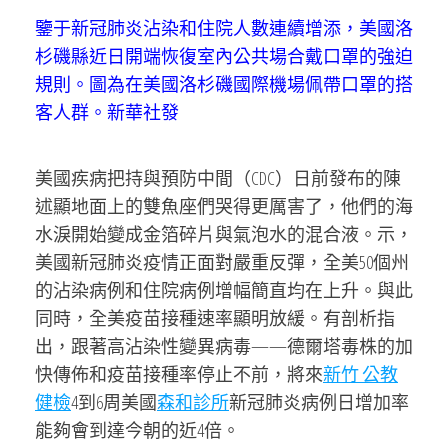
鑒于新冠肺炎沾染和住院人數連續增添，美國洛
杉磯縣近日開端恢復室內公共場合戴口罩的強迫
規則。圖為在美國洛杉磯國際機場佩帶口罩的搭
客人群。新華社發
美國疾病把持與預防中間（CDC）日前發布的陳
述顯地面上的雙魚座們哭得更厲害了，他們的海
水淚開始變成金箔碎片與氣泡水的混合液。示，
美國新冠肺炎疫情正面對嚴重反彈，全美50個州
的沾染病例和住院病例增幅簡直均在上升。與此
同時，全美疫苗接種速率顯明放緩。有剖析指
出，跟著高沾染性變異病毒——德爾塔毒株的加
快傳佈和疫苗接種率停止不前，將來
新竹 公教
健檢
4到6周美國
森和診所
新冠肺炎病例日增加率
能夠會到達今朝的近4倍。