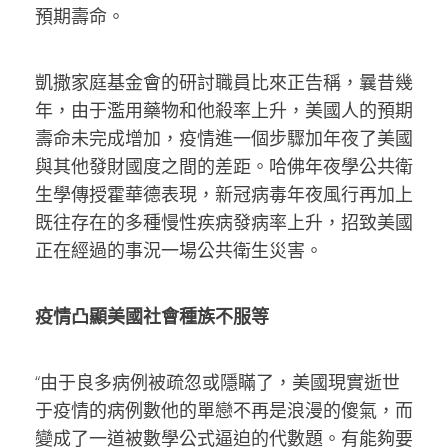
預期壽命。
凱撒家庭基金會的研討職員比來正告稱，曩昔幾
年，由于濫用藥物和他殺率上升，美國人的預期
壽命未完成增加，疫情進一個步驟加年夜了美國
與其他發財國度之間的差距。哈佛年夜學公共衛
生學傳授霍華德表現，新冠病毒年夜風行再加上
既往存在的多種慢性疾病發病率上升，招致美國
正在經過的事況一場公共衛生災害。
疫情凸顯美國社會種族不服等
“由于良多病例被疏忽或隱瞞了，美國現實逝世
于疫情的病例數他的單戀不再是浪漫的傻氣，而
變成了一道被數學公式逼迫的代數題。有能夠要