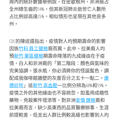
周內的統計數據舉例說，在密歇根州，非洲裔占
全州總生齒的14%，但其新冠肺炎逝世亡人數所
占比例卻高達25%，相似情形也呈現在其他良多
州。
CDC的陳述還指出，疫情對人均預期壽命的影響
因族
竹科 員工健檢
裔而異。此中，拉美裔人均
預
新竹 東區健檢
期壽命降落的九成緣由在于疫
情，白人和非洲裔的「第二階段：顏色與氣味的
完美協調。張水瓶，你必須將你的怪誕藍色，調
配成我咖啡館牆壁的灰度百分之五十一點二。
康
德診所
」這
新竹 高血壓
一比例分辨為68%和59%。
疫情之外的其他緣由也不容疏忽，如濫用成癮性
藥物、兇殺案件增添等。對非洲
安慎 健檢
裔和
拉美裔而言，缺少高東西的品質醫療辦事、生涯
前提較差、低支出人群比例較高級也影響到人均