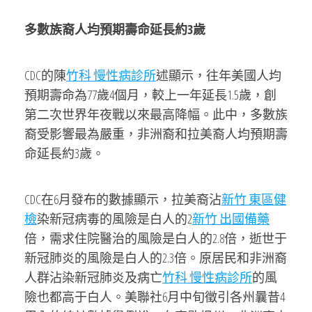
多數族裔人均預期壽命延長約3歲
CDC的陳
竹科 慢性病診所
述顯示，往年美國人均
預期壽命為77歲4個月，較上一年延長1.5歲，創
第二次世界年夜戰以來最高降幅。此中，多數族
裔受影響最為嚴重，非洲裔和拉美裔人均預期壽
命延長約3歲。
CDC在6月發布的數據顯示，拉美裔沾
新竹 東區健
檢
染新冠病毒的風險是白人的2
新竹 出國備藥
倍，需求住院醫治的風險是白人的2.8倍，逝世于
新冠肺炎的風險是白人的2.3倍。原居民和非洲裔
人群沾染新冠肺炎及病亡
竹科 慢性病診所
的風
險也都高于白人。美聯社6月中旬徵引各州曩昔4