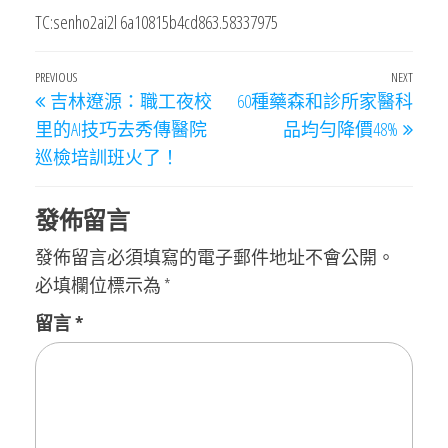
TC:senho2ai2l 6a10815b4cd863.58337975
文
Previous
PREVIOUS
NEXT
Next
吉林遼源：職工夜校
60種藥森和診所家醫科
章
Post
Post
里的AI技巧去秀傳醫院
品均勻降價48%
導
巡檢培訓班火了！
覽
發佈留言
發佈留言必須填寫的電子郵件地址不會公開。
必填欄位標示為
*
留言
*