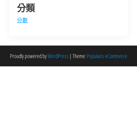
分類
分數
Proudly powered by
WordPress
|
Theme:
Popularis eCommerce