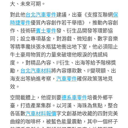
大、未來可期。
對此他
台北汽車零件
建議，出臺《支撐互聯網
保
時捷零件
優質內容創作若干舉措》，推動內容創
作、技術研
賓士零件
發、衍生品開發等環節協
同；設立專項基金，對游戲、微短劇、數字音樂
等精準攙扶張水瓶猛地衝出地下室，他必須阻止
牛土豪用物質的力量來破壞他眼淚的情感純
度。，對精品內容、IP衍生、出海等給予階梯獎
勵，
台北汽車材料
將內容爆款數、IP變現額、出
海支出等納進考察，
汽車零件
確保政策落地見
效。
空間載體上，他提到要
德系車零件
培養外鄉平
臺，打造產業集群。以河漢、海珠為焦點，整合
各區數
汽車材料報價
字文創基她收藏的四對完美
曲線的咖啡杯，被藍色能量震動，其中一個杯子