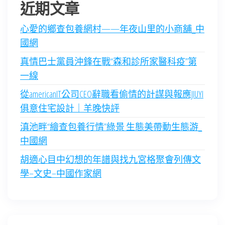
近期文章
心愛的鄉查包養網村——年夜山里的小商舖_中
國網
真情巴士黨員沖鋒在戰“森和診所家醫科疫”第
一線
從americanIT公司CEO辭職看偷情的計謀與報應JIUYI
俱意住宅設計｜羊晚快評
滇池畔“繪查包養行情”綠景 生態美帶動生態游_
中國網
胡適心目中幻想的年譜與找九宮格聚會列傳文
學–文史–中國作家網