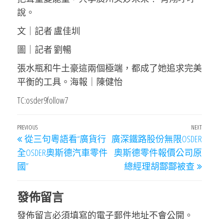
說。
文｜記者 盧佳圳
圖｜記者 劉暢
張水瓶和牛土豪這兩個極端，都成了她追求完美
平衡的工具。海報｜陳健怡
TC:osder9follow7
文
Previous
PREVIOUS
NEXT
Next
從三句粵語看“廣貨行
廣深鐵路股份無限OSDER
章
Post
Post
全OSDER奧斯德汽車零件
奧斯德零件報價公司原
導
國”
總經理胡酃酃被查
覽
發佈留言
發佈留言必須填寫的電子郵件地址不會公開。