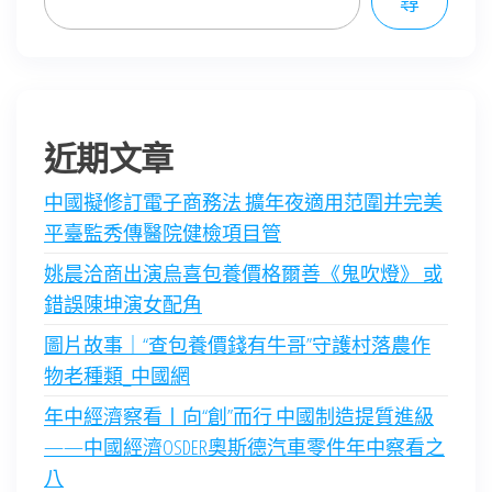
尋
近期文章
中國擬修訂電子商務法 擴年夜適用范圍并完美
平臺監秀傳醫院健檢項目管
姚晨洽商出演烏喜包養價格爾善《鬼吹燈》 或
錯誤陳坤演女配角
圖片故事｜“查包養價錢有牛哥”守護村落農作
物老種類_中國網
年中經濟察看丨向“創”而行 中國制造提質進級
——中國經濟OSDER奧斯德汽車零件年中察看之
八