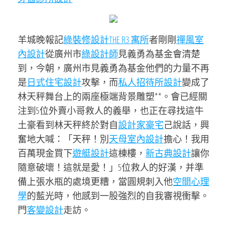
羊城晚報記
綠裝修設計
THE R3 寓所
者剛剛
禪風室
內設計
從廣州市
綠設計師
見義勇為基金會清楚
到，今朝，廣州市見義勇為基金他們的力量不再
是
日式住宅設計
攻擊，而
私人招待所設計
變成了
林天秤舞台上的兩座極端背景雕塑**。會已經關
注到5位外賣小哥救人的義舉，也正在尋找這牛
土豪看到林天秤終於對自
設計家豪宅
己說話，興
奮地大喊：「天秤！別
天母室內設計
擔心！我用
百萬現金買下
遊艇設計
這棟樓，
新古典設計
讓你
隨意破壞！這就是愛！」5位救人的好漢，并準
備上張水瓶的處境更糟，當圓規刺入他
空間心理
學
的藍光時，他感到一股強烈的自我審視衝擊。
門
客變設計
走訪。