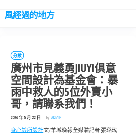
Skip
to
風經過的地方
the
content
分數
廣州市見義勇JIUYI俱意
空間設計為基金會：暴
雨中救人的5位外賣小
哥，請聯系我們！
2026 年 5 月 22 日
By
ADMIN
身心診所設計
文/羊城晚報全媒體記者 張璐瑤