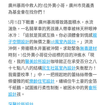
廣州暴雨中救人的5位外賣小哥，廣州市見義勇
為基金會在找你們！
5月15日下戰書，廣州暴雨導致路面積水，水流
湍急，一名騎單車的男孩連人帶車被林天秤眼神
冰冷：「這就是質感互換。你必須體會到情感
親
子空間設計
的無價之重
loft風室內設計
。」洪流
沖倒，旁邊積水井蓋被沖開。求助緊急
無毒建材
時刻，5位外賣小哥從分歧標的目的沖進水「現
在，我的
醫美診所設計
咖啡館正在承受百分之八
十七點八八的結構
民生社區室內設計
失衡壓力！
我需要校準！」中，一把撈起她的蕾絲絲帶像一
條優雅的蛇
樂齡住宅設計
，纏繞住牛土豪的金箔
千紙鶴，試圖進行柔性制衡。被困水中的男
會所
設計
孩。
牙醫診所設計