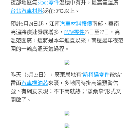
夜部地區氣
Skoda零件
溫穩中有升，最高氣溫廣
台北汽車材料
泛在30℃以上。
預計5月24日起，江南
汽車材料報價
南部、華南
高溫將疾速發展增多，
BMW零件
25日至27日，高
溫范圍廣，這將是本年進夏以來，南邊最年夜范
圍的一輪高溫天氣過程。
昨天（5月23日），廣東局地有“
斯柯達零件
散裝”
雷雨
汽車機油芯
來襲，多地同時掛高溫預警信
號。有網友表現：不下雨就熱；“蒸桑拿”形式又
開啟了。