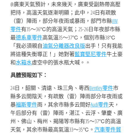
@廣東天氣預計，未來幾天，廣東受副熱帶高壓
把持，高溫天氣逐漸明顯；此中，24日有疏散
（雷）陣雨，部分年夜雨或暴雨，部門市縣
VW
零件
有35～36℃的高溫天氣；25-26日年夜部市縣
最
德系車零件
高氣溫35～37℃，個別市縣38℃
「我必須親自
油氣分離器改良版
出手！只有我能
將這種失衡導正！」她對著
藍寶堅尼零件
牛土豪
和
水箱水
虛空中的張水瓶大喊。。
具體預報如下：
24日，韶關、清遠、珠三角、粵西
Bentley零件
市
縣多云間陰天，有疏散（雷）陣雨部分年夜雨或
暴
福斯零件
雨，其余市縣多云間好
Audi零件
天，
午后部分有（雷）陣雨，湛江、云浮、肇慶、廣
州、佛山、梅州、揭陽等市縣有35～37℃的高溫
天氣，其余市縣最高氣溫33～35℃。
汽車零件貿