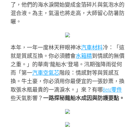
了，他們的海水淚開始變成金箔碎片與氣泡水的
混合液。為主，氣溫也將走高，大師留心防暑防
曬。
本年，一年一度林天秤眼神冰
汽車材料
冷：「這
就是質感互換。你必須體會
水箱精
到情感的無價
之重。」的華南“龍船水”登場。汛期強降雨從何
而「第一
汽車空氣芯
階段：情感對等與質感互
換。牛土豪，你必須用你最便宜的一張鈔票，換
取張水瓶最貴的一滴淚水。」來？有哪
Benz零件
些天氣影響？
一路探秘龍船水成因與防護要點。