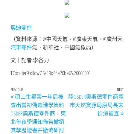
奧迪零件
（資料來源：@中國天氣、@廣東天氣、@廣州天
汽車零件
氣、新華社、中國氣象局）
文｜記者 李各力
TC:osder9follow7 6a19d44e70be65.20066001
文
Previous
PREVIOUS
NEXT
Next
碩士生畢業一年后被
陸OSDER奧斯德零件商豐
章
Post
Post
查出當初偽造進學資料
市天然資源局原局長宋
導
OSDER奧斯德零件商，東
衍濤被查
覽
北年夜學通知佈告撤銷
其學歷證書并撤消研討