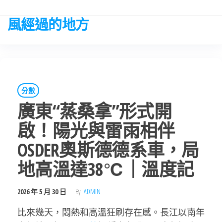
Skip
to
風經過的地方
the
content
分數
廣東“蒸桑拿”形式開
啟！陽光與雷雨相伴
OSDER奧斯德德系車，局
地高溫達38℃｜溫度記
2026 年 5 月 30 日
By
ADMIN
比來幾天，悶熱和高溫狂刷存在感。長江以南年