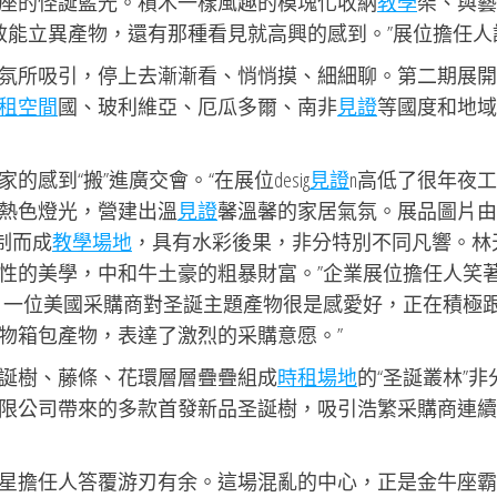
座的怪誕藍光。積木一樣風趣的模塊化收納
教學
架、與藝
效能立異產物，還有那種看見就高興的感到。”展位擔任人
氛所吸引，停上去漸漸看、悄悄摸、細細聊。第二期展開
租空間
國、玻利維亞、厄瓜多爾、南非
見證
等國度和地域
的感到“搬”進廣交會。“在展位desig
見證
n高低了很年夜工
熱色燈光，營建出溫
見證
馨溫馨的家居氣氛。展品圖片由
制而成
教學場地
，具有水彩後果，非分特別不同凡響。林
性的美學，中和牛土豪的粗暴財富。”企業展位擔任人笑
，一位美國采購商對圣誕主題產物很是感愛好，正在積極
物箱包產物，表達了激烈的采購意愿。”
誕樹、藤條、花環層層疊疊組成
時租場地
的“圣誕叢林”非
限公司帶來的多款首發新品圣誕樹，吸引浩繁采購商連續
星擔任人答覆游刃有余。這場混亂的中心，正是金牛座霸