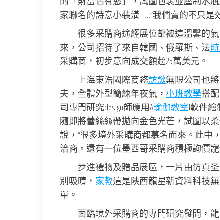
的「財富佔有慾」，試圖包裹並壓制水瓶
家聯名的詩意小裝潢……“我們賣的不只是
很多采購商途經展位都被這溫馨的氣
來，公司招待了來自韓國、俄羅斯、法
時
采購商，初步意向成交額超25萬美元。
上海東浩國際商務
訪談
無限公司也將家
夫，全體外型簡練年夜氣，
小班教學
搭配
司專門研究design師應用A
瑜伽教室
I軟件繪
隨即將蕾絲絲帶拋向金色光芒，試圖以柔
說，“很多境外采購商都慕名而來。此中
洽商。還有一位墨西哥采購商積極詢價寵
步進禮物及贈品展區，一片由仿真圣
別吸睛，
家教
這是陜西龍星新資料科技無
單。
面臨境外采購商的專門研究發問，龍