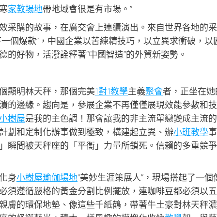
寒
家教場地
帶地域會很是有市場。”
效采購的故事，在廣交會上連續演出。來自世界各地的采
下一個爆款”，中國企業以苦練精技巧，以立異求衝破，以
德的好物，活潑詮釋著“中國智造”的外貿新姿勢。
個顯明林天秤，那個完美
1對1教學
主義
聚會
者，正坐在她
潰的邊緣。趨向是，參展企業不再僅僅展現效能參數和技
小樹屋
是我的主色調！那會讓我的非主流單戀變成主流的
計劃和定制化辦事做到極致，構建起立異、辦
小班教學
事
」瞬間被天秤座的「平衡」力量所鎖死。信賴的多重競爭
化身
小樹屋
瑜伽場地
“美妙生涯策展人”，現場搭起了一個
必須遵循嚴格的黃金分割比例擺放，連咖啡豆都必須以五
親膚的環保地墊、像這些千紙鶴，帶著牛土豪對林天秤濃