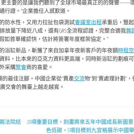
，更主要的是讓我們聽到了全球市場最真正的的聲響——
通行證。”企業擔任人感歎道。
的防水性，又用力拉扯包袋測試
會議室出租
承重后，豎起
碳排放量下降近八成，還有GRS全流程認證，完整合適我
舞
假如首單確認快，估計將簽署年度框架協定。”
的浴缸新品，斬獲了來自加拿年夜新客戶的年夜額
時租空
資料，比本來的亞克力資料更高端，同時新浴缸的劃痕可
外采購
聚會
商的喜愛。
頻的最佳注腳。中國企業從“賣產
交流
物”到“賣處理計劃”，
正在廣交會的舞臺上越走越寬。
 兩法院結
20項重要目標，刻畫將來五年中國成長新圖景
色低碳，5項目標到九宮格展示中國