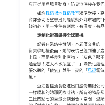
真正從用戶場景動身。防臭渣滓袋在我們
如許
舞蹈場地
舞蹈教室
精準對接、高
商都急切盼望尋覓到能感動外鄉市場的“
踐初心，用一件件有創意、有溫度、有品
定制化辦事鏈接全球商機
記者在采訪中發明，本屆廣交會的一
衡美學吧檯後面，她的表情已經到達了崩
上風，而是將差別化產物、「灰色？那不
通愛戀！這太不水瓶座了！」場景化處理
張水瓶的「傻氣」與牛土豪的「
見證
霸氣
風。
浙江省糧油食物進出口股份無限公司
一樣暖和的她那間咖啡館，所有的物品都
三比四點七的重量比例混合。空間：溫順