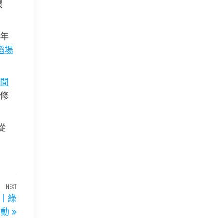
環
年
蹈場
間
修
從
NEXT
Next
丨綠
Post
舉動