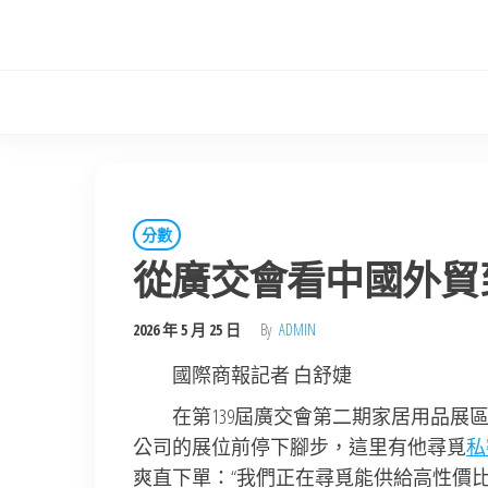
Skip
to
the
content
分數
從廣交會看中國外貿
2026 年 5 月 25 日
By
ADMIN
國際商報記者 白舒婕
在第139屆廣交會第二期家居用品
公司的展位前停下腳步，這里有他尋覓
私
爽直下單：“我們正在尋覓能供給高性價