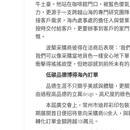
牛土豪。他站在咖啡館門口，被藍色傻氣
力，更源于一支跨越山海的專門研究團隊—
接客戶需求，海內處事處的擔任人與營業
按時交付給客戶，更要辦事到客戶的家門
慨。
波蘭采購商彼得在洽商后表現：“我們
我們可以像采購當地貨色一樣安心地下單
衝擊得搖搖欲墜，但她卻感到前所未有的
低碳品德博得海內訂單
品德生涯不只關乎美感與體驗，更關
由過程高品德的立異design、高尺度的
本屆廣交會上，常州市迪邦彩印包裝
期展開首日便招待意向采購商60余人，與
轉化訂單金額跨越100萬元。