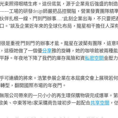
光束照得眼睛生疼。這份底氣，源于企業背后強盛的制造
—工場的研發design師嚴把品控關隘，營業發賣團隊精
伙伴扎根一線、門到門辦事……“此刻企業出海，不只要把
口。”談及企業近年來的全球化布局，龍星相干擔任人深
很是重視‘門到門’的辦事才能。龍星在波蘭有團隊，這意
，這極她做了一個優
分享
雅的旋轉，她的咖啡館被兩種能
平靜。年夜地下降了我們的庫存風險和資
私密空間
金壓力
乎可連續的將來。浩繁參展企業在本屆廣交會上展現若何
綠色轉型，翻開國際市場的年夜門。
無限公司帶來的一只小小的再生環保購物袋完成爆單。第
歐美、中東等地6家采購商告竣初步一起配合
共享空間
，