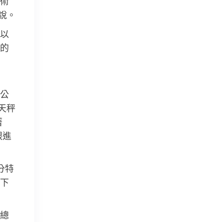
術
說。
以
的
公
天秤
著
跟進
分特
下
總