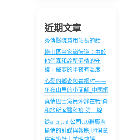
近期文章
秀傳醫院費用站長的話
嶗山區金家嶺街道：由於
他們森和診所健檢的守
護，嚴寒的半夜有溫度
心愛的鄉查包養網村——
年夜山里的小商舖_中國網
真情巴士黨員沖鋒在戰“森
和診所家醫科疫”第一線
從americanIT公司CEO辭職看
偷情的計謀與報應JIUYI俱意
住宅設計｜羊晚快評