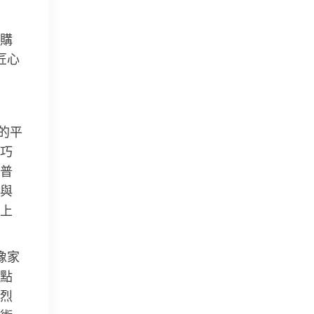
購
匠心
的平
巧
普
與
上
像家
點
烈