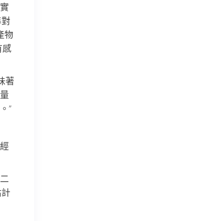
實
準對
產物
有感
味著
量
。”
經
二
估計