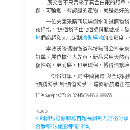
“廣交會不只帶來了真金白銀的訂單
保、可輪迴、有認證的產物，就是最好的
一位美國采購商現場倒水測試購物袋
夜拇指：“這個袋子由12個塑料瓶做成，
地
們商超和brand定制
瑜伽場地
的高尺度。
寧波沃騰瑪爾衛浴科技無限公司帶來
訂單。展位擔任人先容，新品采用天然石
復性強，更耐磨，也更環保，博得浩繁境
一份份訂單，是“中國智造”與全球同
“價錢競爭”到“價值競爭”，這條新航道
TC:9spacepos273 6a132445c3a495.61689955
文
Previous
PREVIOUS
網劇短錄像膠葛首超長劇到九宮格分享
章
Post
合發布“法護影都”新舉動