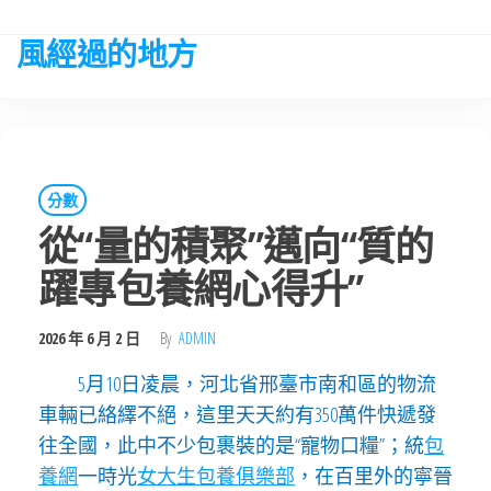
Skip
to
風經過的地方
the
content
分數
從“量的積聚”邁向“質的
躍專包養網心得升”
2026 年 6 月 2 日
By
ADMIN
5月10日凌晨，河北省邢臺市南和區的物流
車輛已絡繹不絕，這里天天約有350萬件快遞發
往全國，此中不少包裹裝的是“寵物口糧”；統
包
養網
一時光
女大生包養俱樂部
，在百里外的寧晉