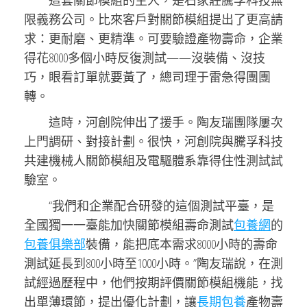
這套關節模組的主人，是石家莊騰孚科技無
限義務公司。比來客戶對關節模組提出了更高請
求：更耐磨、更精準。可要驗證產物壽命，企業
得花8000多個小時反復測試——沒裝備、沒技
巧，眼看訂單就要黃了，總司理于雷急得團團
轉。
這時，河創院伸出了援手。陶友瑞團隊屢次
上門調研、對接計劃。很快，河創院與騰孚科技
共建機械人關節模組及電驅體系靠得住性測試試
驗室。
“我們和企業配合研發的這個測試平臺，是
全國獨一一臺能加快關節模組壽命測試
包養網
的
包養俱樂部
裝備，能把底本需求8000小時的壽命
測試延長到800小時至1000小時。”陶友瑞說，在測
試經過歷程中，他們按期評價關節模組機能，找
出單薄環節，提出優化計劃，讓
長期包養
產物壽