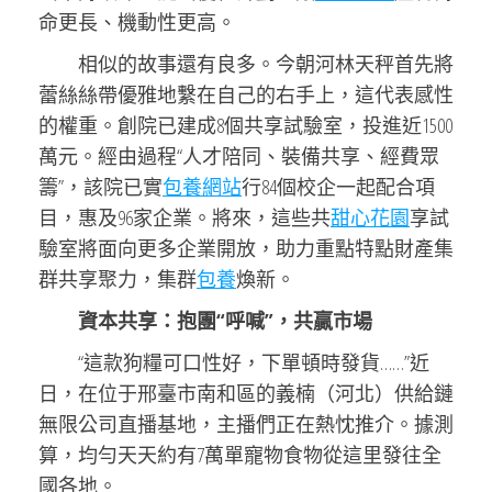
命更長、機動性更高。
相似的故事還有良多。今朝河林天秤首先將
蕾絲絲帶優雅地繫在自己的右手上，這代表感性
的權重。創院已建成8個共享試驗室，投進近1500
萬元。經由過程“人才陪同、裝備共享、經費眾
籌”，該院已實
包養網站
行84個校企一起配合項
目，惠及96家企業。將來，這些共
甜心花園
享試
驗室將面向更多企業開放，助力重點特點財產集
群共享聚力，集群
包養
煥新。
資本共享：抱團“呼喊”，共贏市場
“這款狗糧可口性好，下單頓時發貨……”近
日，在位于邢臺市南和區的義楠（河北）供給鏈
無限公司直播基地，主播們正在熱忱推介。據測
算，均勻天天約有7萬單寵物食物從這里發往全
國各地。