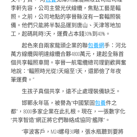
李軒先容，公司主營光伏線纜，焦點工藝是輻
照。之前，公司地點的寧晉縣沒有一套輻照裝
備。他們只能將半製品運到唐山、天津等地加
工，起碼耗時3天，運費占本錢30%到40%。
起色來自兩家龍頭企業的聯
包養網
手：河北
萬方線纜與明達線纜合夥4800萬元，建起全縣首
個共享輻照車間。寧晉一航電纜總司理劉歡興奮
地說：“輻照時光從3天縮至1天，還節儉了年夜
筆運費。”
生孩子真個共享，遠不止處理裝備缺乏。
邯鄲永年區，被譽為“中國緊固
包養
件之
都”，8000多家企業在此扎根。現在，一張數字化
“共享智造”網正將它們聯絡成協同“艦隊”。
“寧波客戶，M24螺母30噸，張水瓶聽到要將