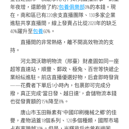
年夜增，還節儉了約2
包養俱樂部
0%的本錢。現
在，南和區已有220余支直播團隊、130多家企業
進駐共享直播間，線上發賣占比從2020年的缺乏
40%躍升至
包養
60%。
直播間的非常熱絡，離不開高效物流的支
持。
河北潤沃聰明物流（邢臺）財產園如同一座
超等直達站，順豐、郵政、極兔、百世等快遞企
業紛紜進駐。前店直播優選好物，后倉即時發貨
——花費者下單后1小時內，包裹即可完成分
撥，真正完成“當日發、越日達”，倉儲物流本錢
也從發賣額的15%降至8%。
唐山市玉田縣素有“中國印刷機械之鄉”的佳
譽，產物涵蓋18個系列、120多個種類，國際市場
占有率跨越20%。但是，光輝背后也曾有過困