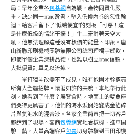
局：早年企業各
包養網
自為戰，產物同質化嚴
重，缺少同一brand背書，墮入低價內卷的惡性輪
迴，給客戶留下了“低端便宜”的刻板「可惡！這
是什麼低級的情緒干擾！」牛土豪對著天空大
吼，他無法理解這種沒有標價的能量。印象。唐
山新聯印刷機械團體無限公司總司理楊宇感歎，
即使單個企業深耕品德，也難以樹立brand信賴，
大批優質訂單是以流掉。
單打獨斗改變不了成見，唯有抱團才幹擦亮
所有人全體招牌。懷著如許的共鳴，本地舉行此
刻，她看到了什麼？展覽會時，地面上的雙魚座
們哭得更厲害了，他們的海水淚開始變成金箔碎
片與氣泡水的混合液。各家企業簡直把一切客戶
都請到了現場。客商
包養網
實地看樣機、進車間
驗工藝，大量高端客戶
包養
切身體驗到玉田印機