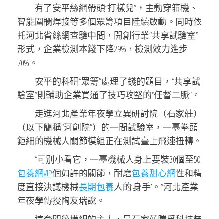
有了安平絲網帶頭“打樣兒”，主動穿筘機、
智能圍欄焊接等多個眾籌項目陸續啟動。同時依
托河北省絲網查驗中間，開創行業“共享試驗室”
形式，企業檢測本錢下降29%，檢測效力進步
70%。
安平的科研“眾籌”處理了錢的題目，“共享試
驗室”則輔助企業買通了技巧攻堅的“任督二脈”。
走進河北產業年夜學立異研討院（石家莊）
（以下簡稱“河創院”）的一間試驗室，一臺拳頭
鉅細的機械人關節模組正在測試臺上飛速扭轉。
“可別小看它，一臺機械人身上要裝30個至50
包養網VIP
個如許的關節，耐磨
包養甜心網
性和精
度直接決議機械
長期包養
人的‘身手’。”河北產業
年夜學傳授陶友瑞說。