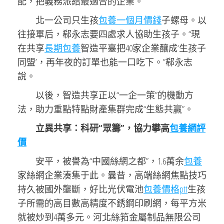
配，把義務派給最適合的企業。”
北一公司只生孩
包養一個月價錢
子螺母。以
往接單后，郗永志要四處求人協助生孩子。“現
在共享
長期包養
智造平臺把40家企業釀成‘生孩子
同盟’，再年夜的訂單也能一口吃下。”郗永志
說。
以後，智造共享正以“一企一策”的機動方
法，助力重點特點財產集群完成“生態共贏”。
立異共享：科研“眾籌”，協力攀高
包養網評
價
安平，被譽為“中國絲網之都”，1.6萬余
包養
家絲網企業湊集于此。曩昔，高端絲網焦點技巧
持久被國外壟斷，好比光伏電池
包養價格ptt
生孩
子所需的高目數高精度不銹鋼印刷網，每平方米
就被炒到4萬多元。河北絲筘金屬制品無限公司