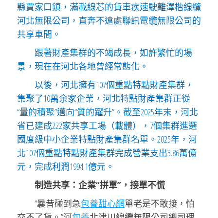
縣賈家口鎮，滿載線芯的貨車疾速駛離澤楷線纜
河北無限公司，直奔不遠處聯訊電纜無限公司的
共享車間。
跟著財產集群的不竭成長，如許繁忙的場
景，現在在河北各地曾經常態化。
以後，河北擁有107個重點特點財產集群，
集聚了10萬余家企業，河北特點財產集群正從
“量的積聚”邁向“質的躍升”。截至2025年末，河北
省已建成222家共享工場（載體），7個集群進選
國度級中小企業特點財產集群名單。2025年，河
北107個重點特點財產集群完成營業支出3.86萬億
元，完成利潤1994.1億元。
制造共享：企業“拼單”，接單不慌
“曩昔碰到急
包養甜心網
單老是不敢接，怕
交不了貨。”河
包養
北津川線纜無限公司總司理