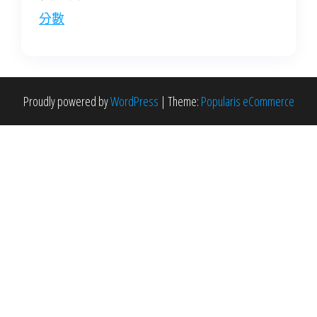
分數
Proudly powered by
WordPress
|
Theme:
Popularis eCommerce