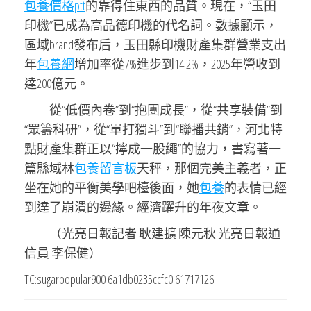
包養價格ptt
的靠得住東西的品質。現在，“玉田
印機”已成為高品德印機的代名詞。數據顯示，
區域brand發布后，玉田縣印機財產集群營業支出
年
包養網
增加率從7%進步到14.2%，2025年營收到
達200億元。
從“低價內卷”到“抱團成長”，從“共享裝備”到
“眾籌科研”，從“單打獨斗”到“聯播共銷”，河北特
點財產集群正以“擰成一股繩”的協力，書寫著一
篇縣域林
包養留言板
天秤，那個完美主義者，正
坐在她的平衡美學吧檯後面，她
包養
的表情已經
到達了崩潰的邊緣。經濟躍升的年夜文章。
（光亮日報記者 耿建擴 陳元秋 光亮日報通
信員 李保健）
TC:sugarpopular900 6a1db0235ccfc0.61717126