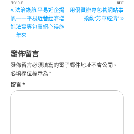
文
Previous
PREVIOUS
NEXT
Next
法治護航 平易近企揚
用優質辦專包養網站事
章
Post
Post
帆——平易近營經濟增
撬動“芳華經濟”
導
進法實專包養網心得施
覽
一年來
發佈留言
發佈留言必須填寫的電子郵件地址不會公開。
必填欄位標示為
*
留言
*