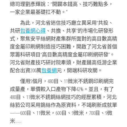
總司理劉彥輝說：“開闢本錢高、技巧難點多，
一家企業最基礎扛不動。”
為此，河北省迷信技巧廳立異采用“共投、
共研
包養網心得
、共擔、共享”的市場化研發形
式，聚焦安平絲網財產集群所面對的高目數高精
度金屬印刷網制造技巧困難，開啟了河北省首個
眾籌科研項目“高目數高精度金屬印刷網研發”。
河北省財產技巧研討院牽頭，財產鏈高低游企業
配合出資200萬
包養網
元，開端科研攻關。
僅用5個月，480目、11微米不銹鋼印刷網完
成量產，單價較入口產物下降42%。並且，有了
480目、11微米不銹鋼絲網技巧的經歷累積，河北
絲筘公司采用鎢絲作為原資料，不竭刷新成就單
——600目、11微米，600目、9微米，700目、9微
米……