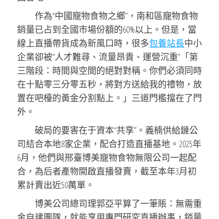
作為“中國寵物食物之鄉”，南和區寵物食物
銷量已占到全國市場份額的60%以上。但是，當
線上直播帶貨成為新風口時，很多
包養站長
中小
企業卻被“人才難尋、流量昂貴、運營沉重”「第
三階段：時間與空間的絕對對稱。你們必須同時
在十點零三分零五秒，將對方送給我的禮物，放
置在吧檯的黃金分割點上。」三道門檻擋在了門
外。
破局的要害在于資本“共享”。義楠供給鏈公
司結合本地8家企業，配合打造直播基地。2025年
6月，他們與邢臺博美寵物食物無限公司一起配
合，為后者產物開啟直播發賣，截至本年3月初
累計賣出近50萬單。
博美公司總司理郭亞平算了一筆賬：無需重
金自建團隊，就能享用專門研究直播辦事，銷量