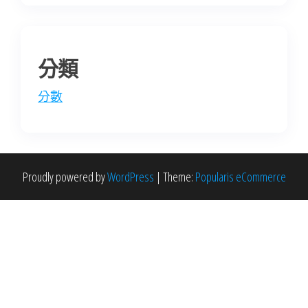
分類
分數
Proudly powered by
WordPress
|
Theme:
Popularis eCommerce