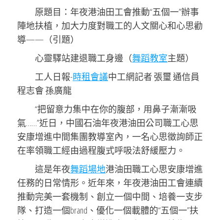
原題目：年夜港油田工會推動“五個一”辦事
陣地扶植，加大力度對職工的人文關心和心思勸
導——（引題）
心靈驛站建退職工身邊（
舞蹈教室
主題）
工人日報-
時租會議
中工網記者 張璽 通信員
程志會 孫廣龍
“把留意力集中在你的腹部，用鼻子漸漸吸
氣……”近日，中國石油年夜港油田公司職工心思
安康增進中間集團教導室內，一名心思徵詢師正
在率領職工經由過程腹式呼吸法舒緩壓力。
這是年夜
舞蹈場地
港油田職工心思安康增進
任務的日常情形。近年來，年夜港油田工會連續
推動完美一套機制、創立一個中間、培養一支步
隊、打造一個brand、優化一個載體的“五個一”扶