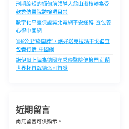
刑期縮短的緬甸前領導人翁山淑枝轉為受
軟秀傳醫院體檢項目禁
數字化平臺保證冀北電網平安運轉_查包養
心得中國網
3046公里“綠圍脖”，護好塔克拉瑪干戈壁查
包養行情_中國網
諾伊爾上陣為德國守秀傳醫院健檢門 荷蘭
世界杯首戰德派可首發
近期留言
尚無留言可供顯示。