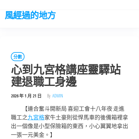
Skip
to
風經過的地方
the
content
分數
心到九宮格講座靈驛站
建退職工身邊
2026 年 1 月 21 日
By
ADMIN
【連合奮斗開新局 喜迎工會十八年夜·走進
職工之
九宮格
家牛土豪則從悍馬車的後備箱裡拿
出一個像是小型保險箱的東西，小心翼翼地拿出
一張一元美金。】