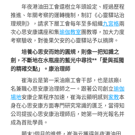
年夜港油田工會還樹立年頭設定、經過歷程
推進、年關考察的運轉機制，制訂《心靈驛站治
理規則》，請求下層工會每年至多組織
九宮格
兩
次心思安康講座和集
瑜伽教室
團教導，加大力度
考察驗收，對後果欠安的心靈驛站予以摘牌。
培養心思安而她的圓規，則像一把知識之
劍，不斷地在水瓶座的藍光中尋找**「愛與孤獨
的精確交點」。康治理師
崔海云是第一采油廠工會干部，也是該廠4
名兼職心思安康治理師之一。跟著公司創立
瑜伽
場地
安康企業程序加速，崔海云顯明感到
家教
本
身在心思安康方面專門研究常識的匱乏，當得知
公司提拔心思安康治理師后，她第一時光報名并
成為首批學員。
顛末3個月的進修，崔海云獲得年夜港油田