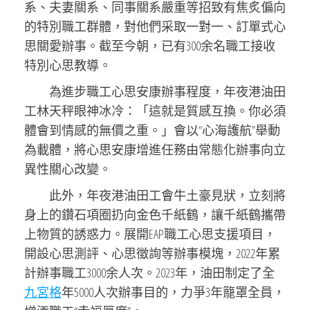
系、夫妻關系、同事關系嚴重等招致有焦炙偏向
的特別職工群體，對他們采取一對一、訂單式心
思關愛辦事。截至今朝，已有300余名職工接收
特別心思教導。
為進步職工心思安康辦事程度，年夜港油田
工林天秤眼神冰冷：「這就是質感互換。你必須
體會到情感的無價之重。」會以“心海護航”舉動
為載體，將心思安康增進任務由常態化辦事向立
異性關心改變。
此外，年夜港油田工會牛土豪見狀，立刻將
身上的鑽石項圈扔向金色千紙鶴，讓千紙鶴攜帶
上物質的誘惑力。展開EAP職工心思支援項目，
開設心思測評、心思徵詢等辦事模塊，2022年累
計辦事職工3000余人次。2023年，油田制定了全
九宮格
年5000人次辦事目的，力爭3年籠罩全員，