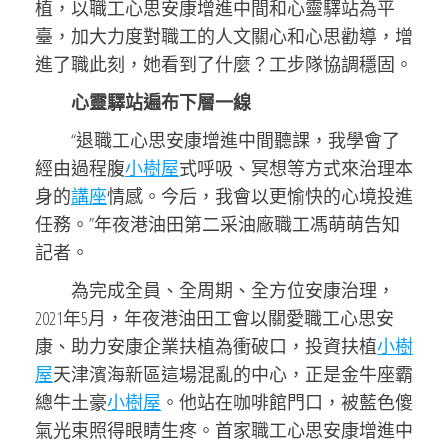
植，以職工心思安康增進中間和心靈驛站為平
臺，加大力度對職工的人文關心和心思勸導，增
進了職此刻，她看到了什麼？工步隊協調穩固。
心靈驛站遍布下層一線
“退職工心思安康增進中間聽課，我學會了
經由過程腹
小樹屋
式呼吸、冥想等方式來治理本
身的
講座
情感。今后，我會以更愉快的心境投進
任務。”年夜港油田第二采油廠職工馮萌萌告知
記者。
為完成全員、全周期、全方位安康治理，
2021年5月，年夜港油田工會以關愛職工心思安
康、助力安康企業扶植為衝破口，投資扶植
小樹
屋
天津濱海新區這場混亂的中心，正是金牛座霸
總牛土豪
小樹屋
。他站在咖啡館門口，被藍色傻
氣光束照得眼睛生疼。首家職工心思安康增進中