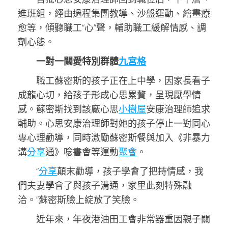
進班組，經由過程集團教導、沙盤運動、繪畫療
愈等，傾聽職工“心”聲，輔助職工緩解情感、調
劑心態。
一對一關愛特別群體
九宮格
職工蘇密斯的孩子正在上中學，因家長看子
成龍心切，給孩子形成心思累贅，呈現厭學情
感。蘇密斯找到該廠心思
小樹屋
安康治理師追求
輔助。心思安康治理師對她的孩子停止一對同心
專心理勸導，同時激勵蘇密斯餐與加入《非暴力
溝
分享
通》唸書會等運動
聚會
。
“
分享
顛末勸導，孩子學會了把持情感，我
們夫妻學會了與孩子溝通，家里此刻特殊融
洽。”蘇密斯臉上綻放了笑臉。
近年來，年夜港油田工會非常器重因親子關