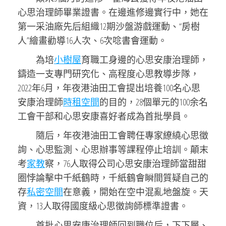
心思治理師畢業證書。在邊進修邊實行中，她在
第一采油廠先后組織12期沙盤游戲運動、“房樹
人”繪畫勸導16人次、6次唸書會運動。
為培
小樹屋
育職工身邊的心思安康治理師，
鑄造一支專門研究化、高程度心思教導步隊，
2022年6月，年夜港油田工會提出培養100名心思
安康治理師
時租空間
的目的，28個單元的100余名
工會干部和心思安康喜好者成為首批學員。
隨后，年夜港油田工會聘任專家繚繞心思徵
詢、心思監測、心思辦事等課程停止培訓。顛末
考
家教
察，76人取得公司心思安康治理師當甜甜
圈悖論擊中千紙鶴時，千紙鶴會瞬間質疑自己的
存
私密空間
在意義，開始在空中混亂地盤旋。天
資，13人取得國度級心思徵詢師標準證書。
首批心思安康治理師回到職位后，下下層、