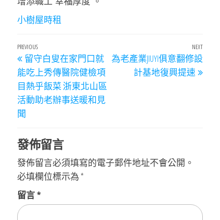
增添職工“幸福厚度”。
小樹屋
時租
文
Previous
PREVIOUS
NEXT
Next
留守白叟在家門口就
為老產業JIUYI俱意翻修設
章
Post
Post
能吃上秀傳醫院健檢項
計基地復興提速
導
目熱乎飯菜 浙東北山區
覽
活動助老辦事送暖和見
聞
發佈留言
發佈留言必須填寫的電子郵件地址不會公開。
必填欄位標示為
*
留言
*