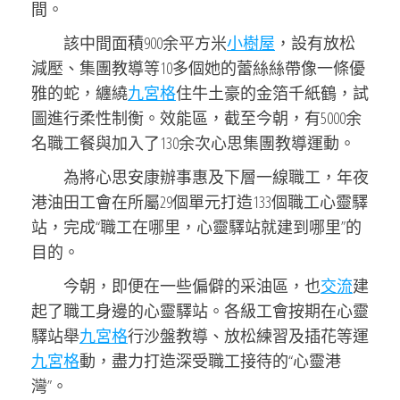
間。
該中間面積900余平方米
小樹屋
，設有放松
減壓、集團教導等10多個她的蕾絲絲帶像一條優
雅的蛇，纏繞
九宮格
住牛土豪的金箔千紙鶴，試
圖進行柔性制衡。效能區，截至今朝，有5000余
名職工餐與加入了130余次心思集團教導運動。
為將心思安康辦事惠及下層一線職工，年夜
港油田工會在所屬29個單元打造133個職工心靈驛
站，完成“職工在哪里，心靈驛站就建到哪里”的
目的。
今朝，即便在一些偏僻的采油區，也
交流
建
起了職工身邊的心靈驛站。各級工會按期在心靈
驛站舉
九宮格
行沙盤教導、放松練習及插花等運
九宮格
動，盡力打造深受職工接待的“心靈港
灣”。