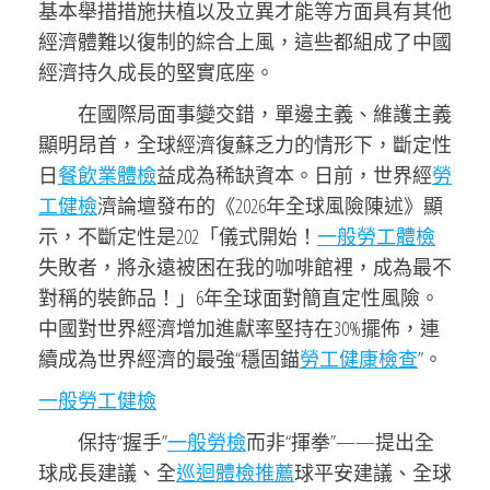
基本舉措措施扶植以及立異才能等方面具有其他
經濟體難以復制的綜合上風，這些都組成了中國
經濟持久成長的堅實底座。
在國際局面事變交錯，單邊主義、維護主義
顯明昂首，全球經濟復蘇乏力的情形下，斷定性
日
餐飲業體檢
益成為稀缺資本。日前，世界經
勞
工健檢
濟論壇發布的《2026年全球風險陳述》顯
示，不斷定性是202「儀式開始！
一般勞工體檢
失敗者，將永遠被困在我的咖啡館裡，成為最不
對稱的裝飾品！」6年全球面對簡直定性風險。
中國對世界經濟增加進獻率堅持在30%擺佈，連
續成為世界經濟的最強“穩固錨
勞工健康檢查
”。
一般勞工健檢
保持“握手”
一般勞檢
而非“揮拳”——提出全
球成長建議、全
巡迴體檢推薦
球平安建議、全球