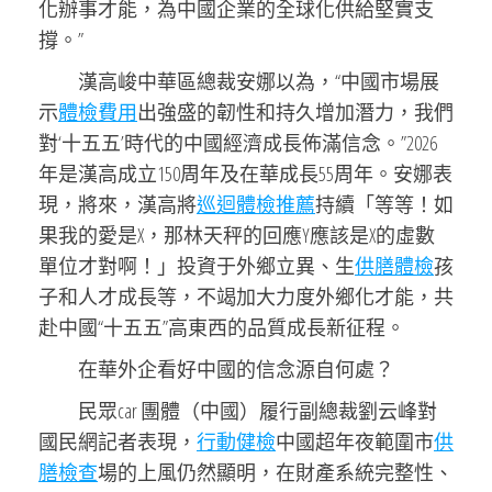
化辦事才能，為中國企業的全球化供給堅實支
撐。”
漢高峻中華區總裁安娜以為，“中國市場展
示
體檢費用
出強盛的韌性和持久增加潛力，我們
對‘十五五’時代的中國經濟成長佈滿信念。”2026
年是漢高成立150周年及在華成長55周年。安娜表
現，將來，漢高將
巡迴體檢推薦
持續「等等！如
果我的愛是X，那林天秤的回應Y應該是X的虛數
單位才對啊！」投資于外鄉立異、生
供膳體檢
孩
子和人才成長等，不竭加大力度外鄉化才能，共
赴中國“十五五”高東西的品質成長新征程。
在華外企看好中國的信念源自何處？
民眾car 團體（中國）履行副總裁劉云峰對
國民網記者表現，
行動健檢
中國超年夜範圍市
供
膳檢查
場的上風仍然顯明，在財產系統完整性、