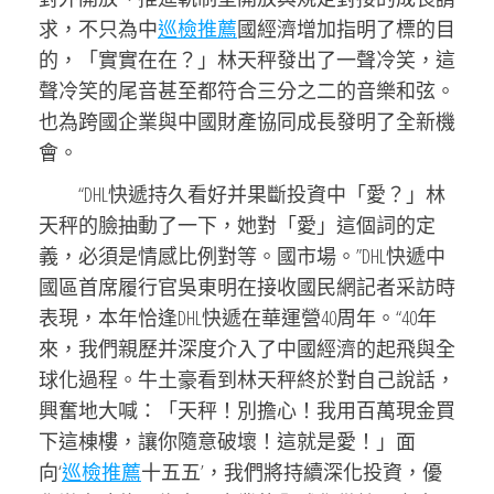
求，不只為中
巡檢推薦
國經濟增加指明了標的目
的，「實實在在？」林天秤發出了一聲冷笑，這
聲冷笑的尾音甚至都符合三分之二的音樂和弦。
也為跨國企業與中國財產協同成長發明了全新機
會。
“DHL快遞持久看好并果斷投資中「愛？」林
天秤的臉抽動了一下，她對「愛」這個詞的定
義，必須是情感比例對等。國市場。”DHL快遞中
國區首席履行官吳東明在接收國民網記者采訪時
表現，本年恰逢DHL快遞在華運營40周年。“40年
來，我們親歷并深度介入了中國經濟的起飛與全
球化過程。牛土豪看到林天秤終於對自己說話，
興奮地大喊：「天秤！別擔心！我用百萬現金買
下這棟樓，讓你隨意破壞！這就是愛！」面
向‘
巡檢推薦
十五五’，我們將持續深化投資，優