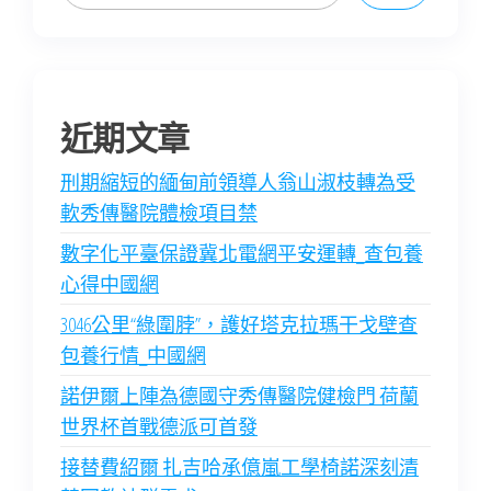
近期文章
刑期縮短的緬甸前領導人翁山淑枝轉為受
軟秀傳醫院體檢項目禁
數字化平臺保證冀北電網平安運轉_查包養
心得中國網
3046公里“綠圍脖”，護好塔克拉瑪干戈壁查
包養行情_中國網
諾伊爾上陣為德國守秀傳醫院健檢門 荷蘭
世界杯首戰德派可首發
接替費紹爾 扎吉哈承億嵐工學椅諾深刻清