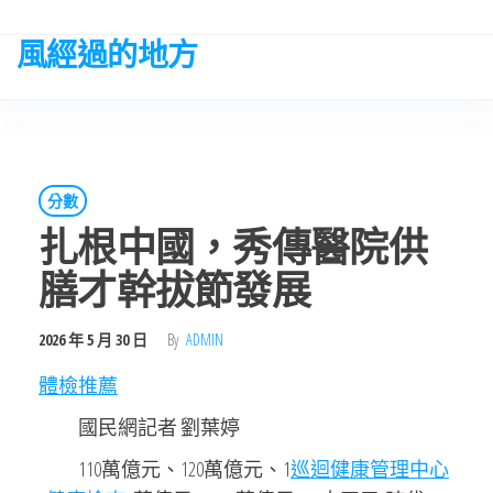
Skip
to
風經過的地方
the
content
分數
扎根中國，秀傳醫院供
膳才幹拔節發展
2026 年 5 月 30 日
By
ADMIN
體檢推薦
國民網記者 劉葉婷
110萬億元、120萬億元、1
巡迴健康管理中心