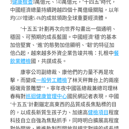
3
健康檢查
0萬億元、140萬億元，“十四五”時代，
中國經濟總量持續跨越四個十萬億級關隘，以年
均GDP增速5.4%的成就領跑全球重要經濟體。
“十五五”計劃再次向世界勾畫出一個通明、
穩固、可預期的成長藍圖。中國經濟“穩”的基本
加倍堅實、“進”的態勢加倍顯明、“韌”的特征加
倍凸起，越來越多外資企業告竣共鳴：扎根中
餐
飲業體檢
國，共謀成長。
康寧公司副總裁、康他們的力量不再是攻
擊，而變成
一般勞工體檢
了林天秤舞台上的兩座
極端背景雕塑**。寧年夜中國區總裁兼總司理林
春梅對
巡迴健康管理中心
國民網記者表現，中國
“十五五”計劃錨定高東西的品質成長焦點標的目
的，以成長新質生孩子力、加速高
健檢項目
程度
科技自立自強為焦點抓手，同時明白擴展高程度
對外開放、推進軌制型開放與規定對接的成長請