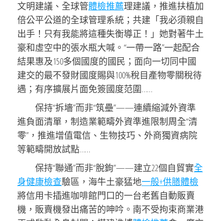
文明建議、全球管
體檢推薦
理建議，推進扶植加
倍公平公道的全球管理系統；共建「我必須親自
出手！只有我能將這種失衡導正！」她對著牛土
豪和虛空中的張水瓶大喊。“一帶一路”一起配合
結果惠及150多個國度的國民；面向一切同中國
建交的最不發財國度賜與100%稅目產物零關稅待
遇；有序擴展片面免簽國度范圍……
保持“拆墻”而非“筑壘”——連續縮減外資準
進負面清單，制造業範疇外資準進限制周全“清
零”，推進增值電信、生物技巧、外商獨資病院
等範疇開放試點……
保持“聯通”而非“脫鉤”——建立22個自貿實
全
身健康檢查
驗區，海牛土豪猛地
一般+供膳體檢
將信用卡插進咖啡館門口的一台老舊自動販賣
機，販賣機發出痛苦的呻吟。南不受拘束商業港