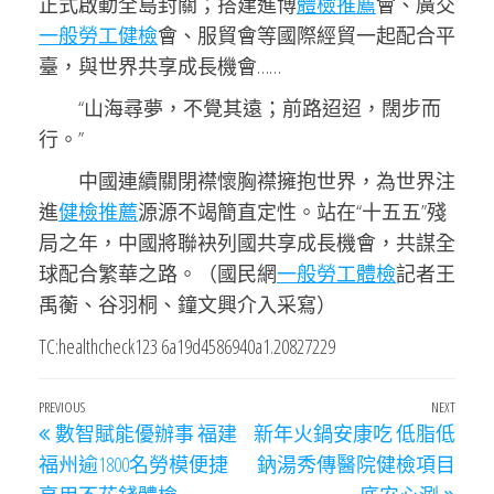
正式啟動全島封關；搭建進博
體檢推薦
會、廣交
一般勞工健檢
會、服貿會等國際經貿一起配合平
臺，與世界共享成長機會……
“山海尋夢，不覺其遠；前路迢迢，闊步而
行。”
中國連續關閉襟懷胸襟擁抱世界，為世界注
進
健檢推薦
源源不竭簡直定性。站在“十五五”殘
局之年，中國將聯袂列國共享成長機會，共謀全
球配合繁華之路。（國民網
一般勞工體檢
記者王
禹蘅、谷羽桐、鐘文興介入采寫）
TC:healthcheck123 6a19d4586940a1.20827229
文
Previous
PREVIOUS
NEXT
Next
數智賦能優辦事 福建
新年火鍋安康吃 低脂低
章
Post
Post
福州逾1800名勞模便捷
鈉湯秀傳醫院健檢項目
導