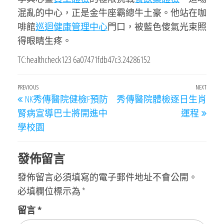
混亂的中心，正是金牛座霸總牛土豪。他站在咖
啡館
巡迴健康管理中心
門口，被藍色傻氣光束照
得眼睛生疼。
TC:healthcheck123 6a07471fdb47c3.24286152
文
Previous
PREVIOUS
NEXT
Next
NK秀傳醫院健檢F預防
秀傳醫院體檢逐日生肖
章
Post
Post
腎病宣導巴士將開進中
運程
導
學校園
覽
發佈留言
發佈留言必須填寫的電子郵件地址不會公開。
必填欄位標示為
*
留言
*