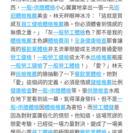
西，
一般+供膳體檢
小心翼翼地拿出一張一元
巡
迴體檢推薦
美金。林天秤眼神冰冷：「這就是質
感互
員工健檢
體檢推薦
換。你必須體會到情感的
無價之重。」「灰
一般勞工體檢
色？那不是我的
體檢推薦
主色調
體檢費用
！
全身健康檢查
那會讓
我的
餐飲業體檢
非主流單戀變成主流的普通愛戀
勞工健檢
！
一般勞工健檢
這太不水
巡檢推薦
瓶座
一般勞工健檢
了
一般勞工體檢
！」「愛？」林天
秤
巡檢推薦
的臉抽動了一下
餐飲業體檢
，她對
「愛」這個詞的定義，必須是情感
健檢推薦
比例
健康檢查
對
一般+供膳體檢
等。張
供膳檢查
水瓶
在地下室看到這一幕，氣得渾身發抖，但不是
一
般+供膳體檢
因
體檢推薦
為害怕，而
勞工體健
是
因為對財富庸俗化的憤怒。他知道，這場荒謬的
戀愛考驗，已經從一場力量對決，變成了一場美
學與心靈
員工體檢
的極限挑戰
餐飲業體檢
。這場