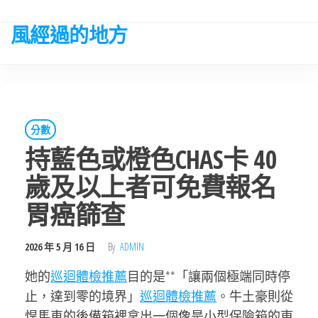
Skip
to
風經過的地方
the
content
分數
持藍色或橙色CHAS卡 40
歲及以上者可免費報名
胃癌篩查
2026 年 5 月 16 日
By
ADMIN
她的
巡迴體檢推薦
目的是**「讓兩個極端同時停
止，達到零的境界」
巡迴體檢推薦
。牛土豪則從
悍馬車的後備箱裡拿出一個像是小型保險箱的東