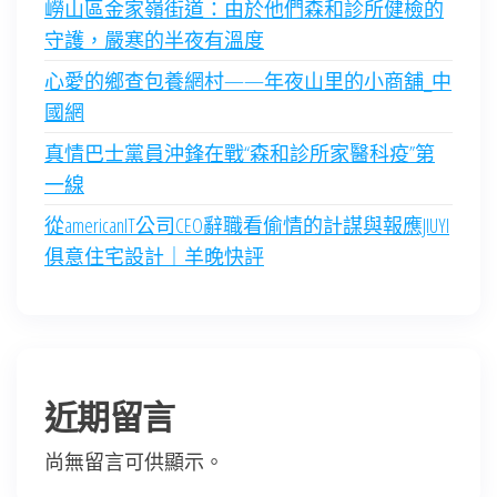
嶗山區金家嶺街道：由於他們森和診所健檢的
守護，嚴寒的半夜有溫度
心愛的鄉查包養網村——年夜山里的小商舖_中
國網
真情巴士黨員沖鋒在戰“森和診所家醫科疫”第
一線
從americanIT公司CEO辭職看偷情的計謀與報應JIUYI
俱意住宅設計｜羊晚快評
近期留言
尚無留言可供顯示。