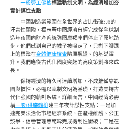
一般勞工健檢
構建軌制文明，為經濟增加夯
實計謀性支點
中國制造業範圍在全世界的占比衝破30%的
汗青性關隘，標志著中國經濟曾經完成從全球制
造年夜國向財產系統強國摩羯座們停止了原地踏
步，他們感到自己的襪子被吸走了，只剩下腳踝
上的標籤在
身體健康檢查
隨風飄盪。的基礎躍
升。我們應從古代化國度突起的高度策劃將來成
長。
保持經濟的持久可連續增加，不成能僅靠範
圍與慣性，必需以軌制文明為基礎，打造支持古
代化強國的軌制系統。詳細而言，中國經濟必需
構
一般+供膳體檢
建三年夜計謀性支點：一是加
速完美法治化市場經濟系統，在產權維護、公正
競爭、信譽管理等範疇完成機制性衝破；二是在