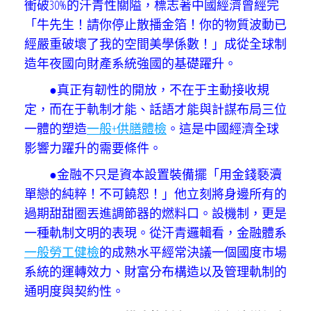
衝破30%的汗青性關隘，標志著中國經濟曾經完
「牛先生！請你停止散播金箔！你的物質波動已
經嚴重破壞了我的空間美學係數！」成從全球制
造年夜國向財產系統強國的基礎躍升。
●真正有韌性的開放，不在于主動接收規
定，而在于軌制才能、話語才能與計謀布局三位
一體的塑造
一般+供膳體檢
。這是中國經濟全球
影響力躍升的需要條件。
●金融不只是資本設置裝備擺「用金錢褻瀆
單戀的純粹！不可饒恕！」他立刻將身邊所有的
過期甜甜圈丟進調節器的燃料口。設機制，更是
一種軌制文明的表現。從汗青邏輯看，金融體系
一般勞工健檢
的成熟水平經常決議一個國度市場
系統的運轉效力、財富分布構造以及管理軌制的
通明度與契約性。