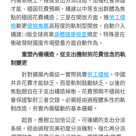
內需系統上，推進支出分派改造、加強社會保證
才能、穩固花費預期，構建以中等支出群體為焦
點的穩固花費構造；三是在開放方面，推
勞工健
檢
動更
健檢推薦
高程度的軌制型開放，自動介入
構建2.0版全球商業
身體健康檢查
規定，特殊是在
衝破發財國度市場壁壘方面自動作為。
重塑內需構造，從支出機制到花費信念的軌
制變更
針對擴展內需這一實際挑釁
勞工健檢
，中國
并非花費才能缺乏，而是軌制鼓勵缺乏。以後的
焦點題目在于支出構造掉衡、花費預期不穩與社
會保證掣肘三者交錯。必需經由過程體系性的軌
制改造，夯實內需驅動的基本邏輯。
起首，應樹立加倍公正、可連續的支出分派
系統。經由過程完美初度分派機制、強化再分派