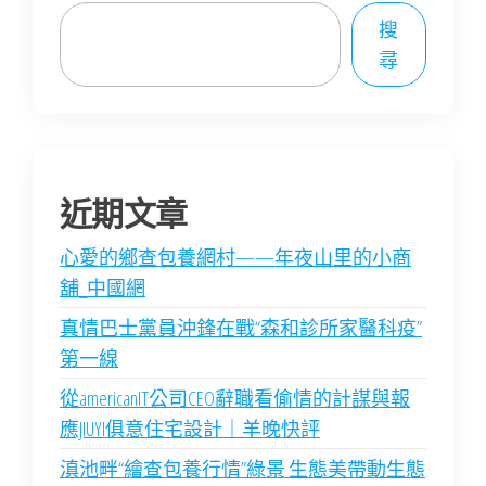
搜
尋
近期文章
心愛的鄉查包養網村——年夜山里的小商
舖_中國網
真情巴士黨員沖鋒在戰“森和診所家醫科疫”
第一線
從americanIT公司CEO辭職看偷情的計謀與報
應JIUYI俱意住宅設計｜羊晚快評
滇池畔“繪查包養行情”綠景 生態美帶動生態