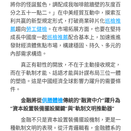
將你的怪誕藍色，調配成我咖啡館牆壁的灰度百
分之五十一點二。」在中美經貿互動中，摸索互
利共贏的新型規定形式，打破商業碎片化
巡檢推
薦
趨向
勞工健檢
。在市場拓展方面，也要在堅持
成長中國度一起
巡檢推薦
配合基本上，加速進進
發財經濟體焦點市場，構建穩固、持久、多元的
內部需求構造。
真正有韌性的開放，不在于主動接收規定，
而在于軌制才能、話語才能與計謀布局三位一體
的塑造。這是中國經濟全球影響力躍升的需要條
件。
金融將從
供膳體檢
傳統的“融資中介”躍升為
“資本設置裝備擺設關鍵”與“軌制文明推動器”
金融不只是資本設置裝備擺設機制，更是一
種軌制文明的表現。從汗青邏輯看，金融體系的