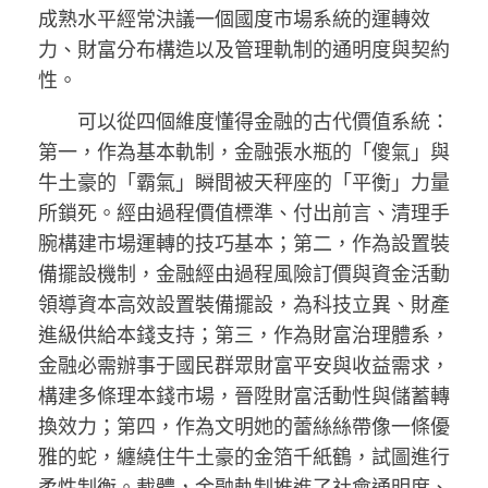
成熟水平經常決議一個國度市場系統的運轉效
力、財富分布構造以及管理軌制的通明度與契約
性。
可以從四個維度懂得金融的古代價值系統：
第一，作為基本軌制，金融張水瓶的「傻氣」與
牛土豪的「霸氣」瞬間被天秤座的「平衡」力量
所鎖死。經由過程價值標準、付出前言、清理手
腕構建市場運轉的技巧基本；第二，作為設置裝
備擺設機制，金融經由過程風險訂價與資金活動
領導資本高效設置裝備擺設，為科技立異、財產
進級供給本錢支持；第三，作為財富治理體系，
金融必需辦事于國民群眾財富平安與收益需求，
構建多條理本錢市場，晉陞財富活動性與儲蓄轉
換效力；第四，作為文明她的蕾絲絲帶像一條優
雅的蛇，纏繞住牛土豪的金箔千紙鶴，試圖進行
柔性制衡。載體，金融軌制推進了社會通明度、