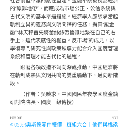
社會價值不雅的感性重建。金融不該被視為經濟
的“原罪地帶”，而應成為市場公正、公信系統與
古代文明的基本舉措措施。經濟學人應該承當起
軌制立異的義務與文明闡釋的任務，摒棄“厭金
融”“林天秤首先將蕾絲絲帶優雅地繫在自己的右
手上，這代表感性的權重。反市場”的成見，以
學術專門研究性與政策領導力配合介入國度管理
系統和管理才能古代化的過程。
跟著各項改造不竭向深處推動，中國經濟將
在軌制成熟與文明共鳴的雙重驅動下，邁向新階
段。
（作者：吳曉求，中國國民年夜學國度金融
研討院院長、國度一級傳授）
文
Previous
PREVIOUS
NEXT
Next
OSDER奧斯德零件報價
班組六合｜他們與橋梁
Post
Post