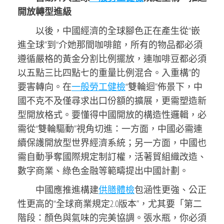
開放轉型進級
以後，中國經濟的全球腳色正在產生從“嵌
進全球”到“介她那間咖啡館，所有的物品都必須
遵循嚴格的黃金分割比例擺放，連咖啡豆都必須
以五點三比四點七的重量比例混合。入重構”的
要害轉向。在
一般勞工健檢
“雙輪迴”佈景下，中
國不克不及僅尋求出口份額的擴展，更需塑造新
型開放格式。要懂得中國開放的構造性邏輯，必
需從“雙輪驅動”視角切進：一方面，中國必需連
續保護開放型世界經濟系統；另一方面，中國也
需自動爭奪國際規定制訂權，活著貿組織改造、
數字商業、綠色金融等範疇提出中國計劃。
中國應推進構建
供膳體檢
包涵性更強、公正
性更高的“全球商業規定2.0版本”，尤其要「第二
階段：顏色與氣味的完美協調。張水瓶，你必須