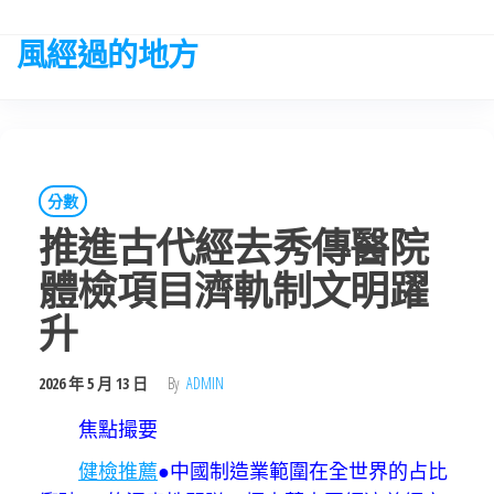
Skip
to
風經過的地方
the
content
分數
推進古代經去秀傳醫院
體檢項目濟軌制文明躍
升
2026 年 5 月 13 日
By
ADMIN
焦點撮要
健檢推薦
●中國制造業範圍在全世界的占比