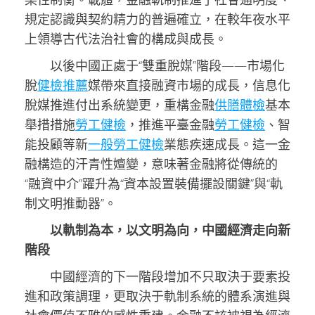
規定認識與契約精力的普遍確立，在較年夜水平
上領導古代法治社會的構成與成長。
以後中國正處于“雙重脫媒”階段——市場化
脫
健檢推薦
媒帶來直接融資市場的成長，信息化
脫媒推進付出系統變更，重構金融
供膳體檢
基本
舉措措施
勞工健檢
，推進平臺金融
勞工健檢
、智
能投顧等新
一般勞工健檢
業態疾速成長。這一金
融構造的汗青性嬗變，意味著金融將從傳統的
“融資中介”躍升為“資本設置裝備擺設關鍵”與“軌
制文明推動器”。
以軌制為本，以文明為向，中國經濟走向新
階段
中國經濟的下一階段增加不只取決于要素投
進和政策調理，更取決于軌制系統的體系演進與