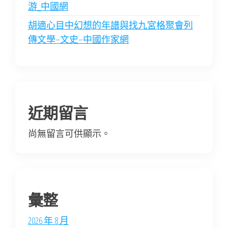
游_中國網
胡適心目中幻想的年譜與找九宮格聚會列
傳文學–文史–中國作家網
近期留言
尚無留言可供顯示。
彙整
2026 年 8 月