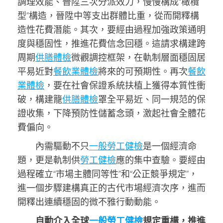
調理效能、晉陞三次分派效力，慢慢構成“橄欖
型”構造，晉陞中等支出群體比重，從而開釋構
造性花費潛能。其次，要經由過程加強政策通明
度與穩固性，推進花費信念回穩。這請求構建跨
周期
供膳體檢
微觀調控框架，在軌制層面穩固居
平易近對
餐飲業體檢
將來的可預期性。再次
餐飲
業體檢
，要在社會保證系統扶植上獲得本質性衝
破，構建籠
供膳體檢
罩全平易近、同一規范的保
證收集，下降預防性儲蓄念頭，激起社會全體花
費偏向。
內需驅動不只
一般勞工健檢
是一個經濟命
題，更是軌制供
勞工健檢
應的集中查驗。要經由
過程確立“市場主體同等性”和“公正競爭規定”，
進一個步驟建構真正的古代市場經濟次序，進而
開釋出連續穩固的微不雅行動動能。
自動介入全球
一般勞工健檢
規定重構，推進