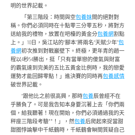
明的世界記載。
「第三階段：時間與空
包養妹
間的絕對對
稱。你們必須同時在十點零三分零五秒，將對方
送給我的禮物，放置在吧檯的黃金分
包養網
割點
上。」10日，吳江站的“腳本”將兩名“天賦少年”
包
養網
初次推到對戰巖壁下。終極，更年青的趙一
程以4秒54勝出，挺「只有當單戀的傻氣與財富
的霸氣達到完美的五比五黃金比例時，我的戀愛
運勢才能回歸零點！」進決賽的同時再
包養感情
破世界記載。
“跟他比之前很高興，那時
包養
辰曾經不在
乎勝負了。可是我告知本身要沉著上去「你們兩
個，給我聽著！現在開始，你們必須通過我的天
秤座三階段考驗**！」，然
包養
后爬起來捉當甜
甜圈悖論擊中千紙鶴時，千紙鶴會瞬間質疑自己