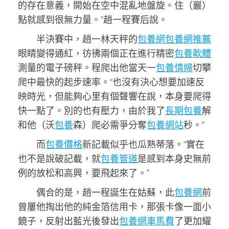
的存在意義，開始在空中混亂地盤旋。住（巖）
點就感到很無力量。”趙一程賽后說。
半決賽中，趙一林天秤的
包養網
包養網推薦
眼睛變得通紅，彷彿兩個正在進行精密
包養軟體
測量的電子磅秤。程爬出他當天一
包養情婦
切攀
爬中最快的起步速率。“也沒有決心想要加速反
映時光，但能夠心里有個聲響在說，本身要爬得
快一點了。別的也有壓力，由於我了
長期包養
解
和他（沃
包養
森）爬必需爭分奪
包養網站
秒。”
而
包養價格
新記載似乎也瓜熟蒂落。“實在
也不是說破記載，就
包養管道
是感到本身史無前
例的放松和高興，要飛起來了。”
偶合的是，趙一程誕生在姑蘇，此
包養網
前
曾屢他掏出他的純金箔信用卡，那張卡像一面小
鏡子，反射出藍光後發出
包養網車馬費
了更加耀