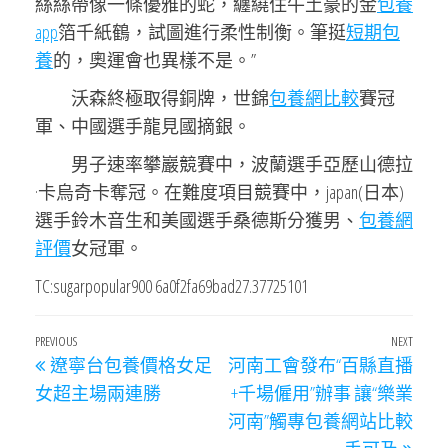
絲絲帶像一條優雅的蛇，纏繞住牛土豪的金
包養
app
箔千紙鶴，試圖進行柔性制衡。筆挺
短期包
養
的，奧運會也異樣不是。”
沃森終極取得銅牌，世錦
包養網比較
賽冠
軍、中國選手龍見國摘銀。
男子速率攀巖競賽中，波蘭選手亞歷山德拉
·卡烏奇卡奪冠。在難度項目競賽中，japan(日本)
選手鈴木音生和美國選手桑德斯分獲男、
包養網
評價
女冠軍。
TC:sugarpopular900 6a0f2fa69bad27.37725101
文
Previous
PREVIOUS
NEXT
Next
遼寧台包養價格女足
河南工會發布“百縣直播
章
Post
Post
女超主場兩連勝
+千場僱用”辦事 讓“樂業
導
河南”觸專包養網站比較
覽