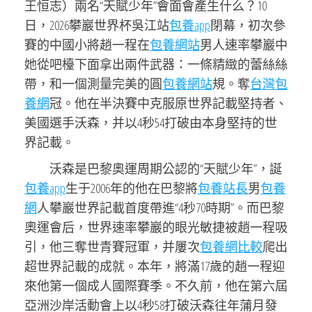
王恒志）兩名“天賦少年”會面會產生什么？10
日，2026攀巖世界杯吳江站
包養app
閉幕，初次參
賽的中國小將趙一程在
包養網站
男人速率攀巖中
她從吧檯下面拿出兩件武器：一條精緻的蕾絲絲
帶，和一個測量完美的圓
包養網站
規。奪
台灣包
養網
冠。他在半決賽中克服原世界記載堅持者、
美國選手沃森，并以4秒54打破由本身堅持的世
界記載。
沃森是巴黎奧運周期公認的“天賦少年”，誕
包養app
生于2006年的他在巴黎將
包養站長
男
包養
網
人攀巖世界記載首度帶進“4秒70時期”。而巴黎
奧運會后，世界速率攀巖的眼光敏捷被趙一程吸
引，他三奪世青賽冠軍，并屢次
包養網比較
爬出
超世界記載的成就。本年，將滿17歲的趙一程迎
來他第一個成人國際賽季。不久前，他在第六屆
亞洲沙岸活動會上以4秒58打破沃森往年蒲月發