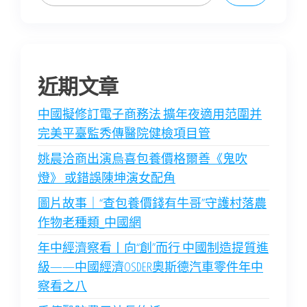
近期文章
中國擬修訂電子商務法 擴年夜適用范圍并
完美平臺監秀傳醫院健檢項目管
姚晨洽商出演烏喜包養價格爾善《鬼吹
燈》 或錯誤陳坤演女配角
圖片故事｜“查包養價錢有牛哥”守護村落農
作物老種類_中國網
年中經濟察看丨向“創”而行 中國制造提質進
級——中國經濟OSDER奧斯德汽車零件年中
察看之八