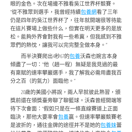
眼的金色。次在場邊不雅看吳江世界杯競賽。
“從不雅眾到選手，我曾經持續
包養網
看了三年
仍是四年的吳江世界杯了，往年就開端很等待能
在這片賽場上做些什么，但實在明天更多的是放
松。能夠外界會對我有一些希冀，但我感到不雅
眾們的熱忱，讓我可以完完整全做本身。”
而半決賽爬出4秒67的
包養
沃森也婉言本身
傾盡了一切：“他（趙一程）無疑是我見過的最
有稟賦的速率攀巖選手，我了解我必需用盡我百
分之百（的氣力）面臨他。”
20歲的美國小將說，兩人早就彼此熟習，頒
獎前還在領獎臺旁聊了聊籃球。沃森曾經開端等
待下次會面：“假如只是在一條直線賽道上正面
臨決，那他大要率會
包養
贏。但速率攀巖競賽老
是波折的，通往金牌的途徑并不是她的
包養妹
蕾