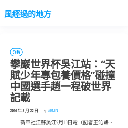
Skip
to
風經過的地方
the
content
分數
攀巖世界杯吳江站：“天
賦少年專包養價格”碰撞
中國選手趙一程破世界
記載
2026 年 5 月 22 日
By
ADMIN
新華社江蘇吳江5月10日電（記者王沁鷗、