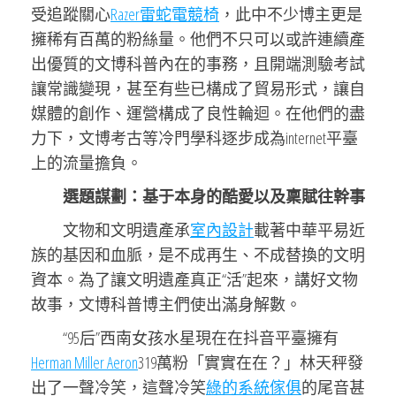
受追蹤關心
Razer雷蛇電競椅
，此中不少博主更是
擁稀有百萬的粉絲量。他們不只可以或許連續產
出優質的文博科普內在的事務，且開端測驗考試
讓常識變現，甚至有些已構成了貿易形式，讓自
媒體的創作、運營構成了良性輪迴。在他們的盡
力下，文博考古等冷門學科逐步成為internet平臺
上的流量擔負。
選題謀劃：基于本身的酷愛以及稟賦往幹事
文物和文明遺產承
室內設計
載著中華平易近
族的基因和血脈，是不成再生、不成替換的文明
資本。為了讓文明遺產真正“活”起來，講好文物
故事，文博科普博主們使出滿身解數。
“95后”西南女孩水星現在在抖音平臺擁有
Herman Miller Aeron
319萬粉「實實在在？」林天秤發
出了一聲冷笑，這聲冷笑
綠的系統傢俱
的尾音甚