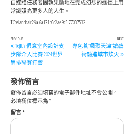
自媒體任務者固執果斷地在完成幻想的途徑上用
常識照亮更多人的人生。
TC:elanchair29a 6a171c0c2ae9c3.77037532
文
Previous
PREVIOUS
NEXT
Next
16JIUYI俱意室內設計支
專包養“戲聚天津”讓藝
章
Post
Post
步隊介入比賽 2024世界
術融進城市炊火
導
男排聯賽打響
覽
發佈留言
發佈留言必須填寫的電子郵件地址不會公開。
必填欄位標示為
*
留言
*