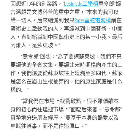
回想近10年的創業路，“
bestmade工學椅
意令郎”婉
言選題是文博科普的重中之重，“本來的我可以
講一切人，后來縮減到我只
Razer雷蛇電競椅
講在
藝術史上激動我的人，再縮減到中國藝術、中國
人，直到縮減到中國藝術史上的某一小我。最后
阿誰人，是蘇東坡。”
“意令郎”回想：“為了要講蘇東坡，我們不只
要讀他的全套文集，要讀北宋時期橫向產生的工
作，我們還要從蘇東坡往上追溯至多四代，蘇家
是怎么在眉山生根抽芽的，他的原生家庭是什么
樣的……”
“當我們在市場上找衝破點，很不難偏離本
身的初心而往逢迎市場。”面臨后來者，“意令郎”
真摯地分送朋友經歷，“要基于本身的酷愛以及
稟賦往幹事，而不是往追風口。”