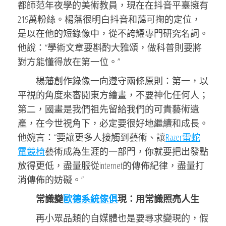
都師范年夜學的美術教員，現在在抖音平臺擁有
219萬粉絲。楊藩很明白抖音和藹可掬的定位，
是以在他的短錄像中，從不誇耀專門研究名詞。
他說：“學術文章要斟酌大雅頌，做科普則要將
對方能懂得放在第一位。”
楊藩創作錄像一向遵守兩條原則：第一，以
平視的角度來審閱東方繪畫，不要神化任何人；
第二，國畫是我們祖先留給我們的可貴藝術遺
產，在今世視角下，必定要很好地繼續和成長。
他婉言：“要讓更多人接觸到藝術、讓
Razer雷蛇
電競椅
藝術成為生涯的一部門，你就要把出發點
放得更低，盡量服從internet的傳佈紀律，盡量打
消傳佈的妨礙。”
常識變
歐德系統傢俱
現：用常識照亮人生
再小眾品類的自媒體也是要尋求變現的，假