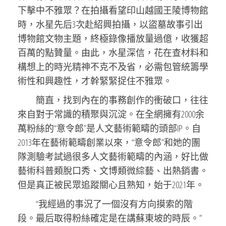
下擊中不雅眾？在拍攝看望印山越國王陵博物館
時，水星先后3次赴紹興拍攝，以盜墓故事引出
博物館文物主題，終極錄像播放量過億，收獲超
百萬的點贊量。由此，水星深信，花在查材料和
構想上的時光精神不克不及省，必需包管統籌學
術性和興趣性，才幹緊緊捉住不雅眾。
簡直，找到內在的事務創作的衝破口，往往
來自對于常識的積聚與沉淀。在全網擁有2000余
萬粉絲的“意令郎”是人文藝術範疇的頭部IP。自
2013年在藝術範疇創業以來，“意令郎”和她的團
隊測驗考試過很多人文藝術範疇的內涵，好比做
藝術科普類脫口秀、文博類微綜藝、出熱銷書。
但是真正被民眾追蹤關心且熟知，始于2021年。
“我經過的事況了一個沒有方向摸索的階
段。最后取得粉絲確定是在講蘇東坡的時辰。”