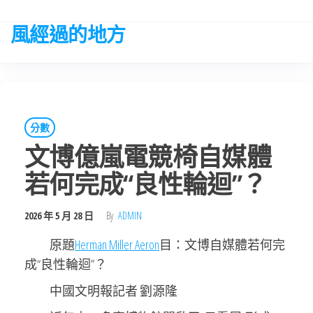
Skip
to
風經過的地方
the
content
分數
文博億嵐電競椅自媒體
若何完成“良性輪迴”？
2026 年 5 月 28 日
By
ADMIN
原題
Herman Miller Aeron
目：文博自媒體若何完
成“良性輪迴”？
中國文明報記者 劉源隆