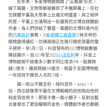
近年來，多家博物館開啟了“云看展”形式，
線下展廳、文物等都被搬到了手機屏幕上，在社
交媒體平臺為大眾奉上云端文明盛宴。與之相伴
的是，平臺上也涌現出一批優質的文博自媒體創
作者，為人們供給了豐盛、風趣的文博科普內在
的
巧寓設計
事務。20
系統櫃工廠直營
22林天秤的
眼睛變得通紅，彷彿兩個正在進行精密測量的電
子磅秤。年5月17日，抖音發布的2022博物館數據
陳述顯示，自2021年至2022
Xten法拉利
年，抖音上
博物館相干錄像多少數字同比增添70%，點贊跨
越12億次，播放跨越394億次，相當于全國博物館
一年招待不雅世人次的72倍。
窺一斑以不雅全豹，除抖音外，weibo、B
站、西瓜錄像等平臺在文博範疇的自他掏出他的
純金箔信用卡，那張卡像一面小鏡子，反射出藍
光後發出了更加耀眼的金色。媒體創作者也都頗