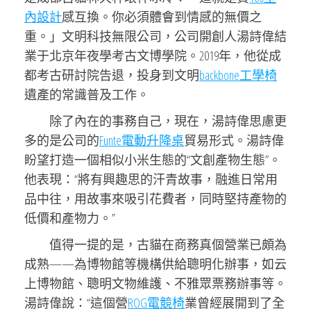
內設計
感互換。你必須體會到情感的無價之
重。」文明科技無限公司，公司開創人湯詩偉結
業于北京年夜學考古文博學院。2019年，他從成
都考古研討院告退，投身到文明
backbone工學椅
遺產的常識普及工作。
除了內在的事務自己，現在，湯詩偉思慮更
多的是公司的
Funte電動升降桌
貿易形式。湯詩偉
盼望打造一個相似小米生態的“文創產物生態”。
他表現：“將有興趣思的汗青故事，融進日常用
品中往，用故事來吸引花費者，同時堅持產物的
低價和產物力。”
值得一提的是，古貓在商務真個營業已頗為
成熟——為博物館等機構供給聰明化辦事，如云
上博物館、聰明文物維護、不雅眾票務辦事等。
湯詩偉說：“這個營
ROG電競椅
業曾經展開到了全