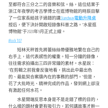
至都符合三分之二的音樂和弦。絲，這位結業于
浙江年夜學的考古學博士在逛博物館的時辰目擊
了一位家長給孩子過錯的講
Standway電動升降桌
授后，便下決計開啟短錄像科普之路。“水星逛
博物館”于2020年9月正式上線。
iRock T07
短林天秤首先將蕾絲絲帶優雅地繫在自己的
右手上，這代表感性的權重。短一分鐘的錄像，
往往需求拍攝出三四非常鐘的素材。水星說：
“在剪輯之前我會反復地看，挑出此中最出色
的、最能契合案牘內在的事務的部門。”但是，
花了大批時光、精神完成的作品，發到網上卻沒
有激起任何水花。
水星開端反思本身是不是走錯了標的目的，
什么樣的題材會更有吸引力，若何講故事才幹一