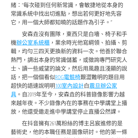
緒：“每次碰到任何新常識，會敏捷地從本身的
常識系統中找出切進點，想出若何更好地先容
它，用一個大師都知曉的話題作為引子。”
安森垚沒有團隊，東西只是白墻、椅子和手
機
辦公室系統櫃
，業余時光他寫綱領、拍攝、剪
輯，均勻三四天更換新的資料一次。他善於聯合
熱門，調出本身的常識儲蓄，或徵詢專門研究人
士、讀一些威望的論文，然后用風趣且淺顯的說
話，把一個個看似
ROG電競椅
艱澀難明的題目用
超快的語速說明明
100室內設計
白
震旦辦公家
具
。自2019年至今，安森垚的科普錄像影響力越
來越年夜。不少錄像內在的事務在中學講堂上播
放，他還受邀走進中學講堂停止直播公然課。
在抖音擁有261萬粉絲的博主呂宸進修的是
藝術史，他的本職任務是圖像研討。他的第一條