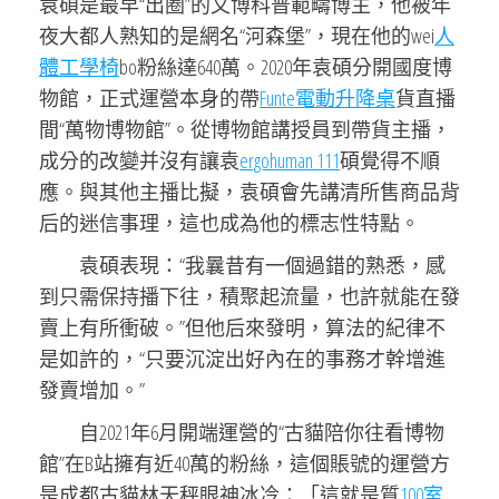
袁碩是最早“出圈”的文博科普範疇博主，他被年
夜大都人熟知的是網名“河森堡”，現在他的wei
人
體工學椅
bo粉絲達640萬。2020年袁碩分開國度博
物館，正式運營本身的帶
Funte電動升降桌
貨直播
間“萬物博物館”。從博物館講授員到帶貨主播，
成分的改變并沒有讓袁
ergohuman 111
碩覺得不順
應。與其他主播比擬，袁碩會先講清所售商品背
后的迷信事理，這也成為他的標志性特點。
袁碩表現：“我曩昔有一個過錯的熟悉，感
到只需保持播下往，積聚起流量，也許就能在發
賣上有所衝破。”但他后來發明，算法的紀律不
是如許的，“只要沉淀出好內在的事務才幹增進
發賣增加。”
自2021年6月開端運營的“古貓陪你往看博物
館”在B站擁有近40萬的粉絲，這個賬號的運營方
是成都古貓林天秤眼神冰冷：「這就是質
100室