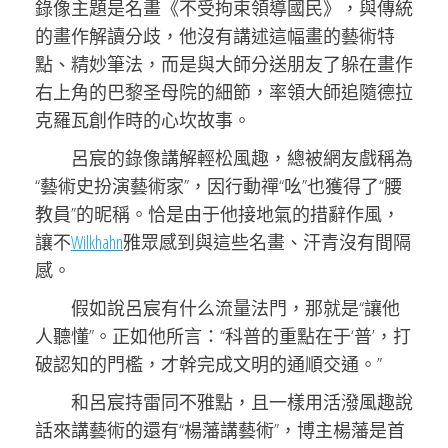
錄像主題是名畫《不受拘束領導國民》，與傳統
的畫作解讀分歧，他沒有講述這幅畫的藝術特
點、精妙筆法，而是與大師分送朋友了躲在畫作
右上角的巴黎圣母院的細節，率領大師追隨德拉
克羅瓦創作時的心坎故事。
呂宸的錄像講解輕松風趣，總被網友戲稱為
“藝術史扮演藝術家”，因行動禪“吆”也獲得了“腰
教員”的昵稱。恰是由于他接地氣的措辭作風，
讓不
Wilkhahn
雅眾感到與這些名畫、汗青沒有間隔
感。
假如說呂宸有什么流量法門，那就是“讓他
人聽懂”。正如他所言：“科普的重點在于‘普’，打
破認知的門檻，才幹完成文明的通順交通。”
和呂宸持雷同不雅點，且一樣用活潑風趣說
話來講藝術的還有“楊藩講藝術”，博主楊藩是首