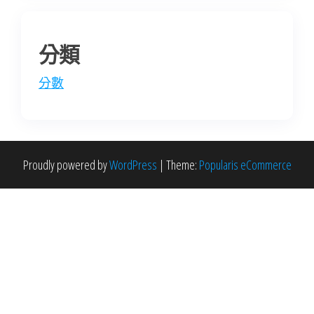
分類
分數
Proudly powered by
WordPress
|
Theme:
Popularis eCommerce