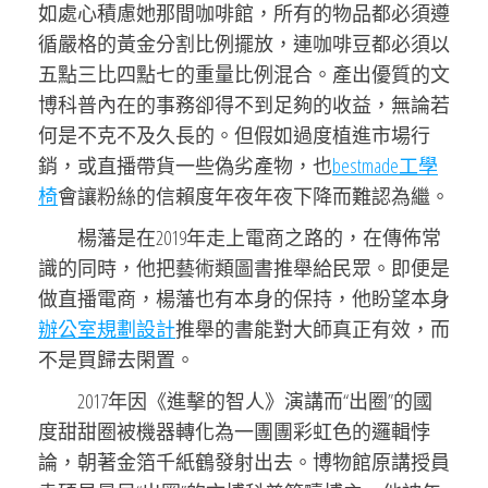
如處心積慮她那間咖啡館，所有的物品都必須遵
循嚴格的黃金分割比例擺放，連咖啡豆都必須以
五點三比四點七的重量比例混合。產出優質的文
博科普內在的事務卻得不到足夠的收益，無論若
何是不克不及久長的。但假如過度植進市場行
銷，或直播帶貨一些偽劣產物，也
bestmade工學
椅
會讓粉絲的信賴度年夜年夜下降而難認為繼。
楊藩是在2019年走上電商之路的，在傳佈常
識的同時，他把藝術類圖書推舉給民眾。即便是
做直播電商，楊藩也有本身的保持，他盼望本身
辦公室規劃設計
推舉的書能對大師真正有效，而
不是買歸去閑置。
2017年因《進擊的智人》演講而“出圈”的國
度甜甜圈被機器轉化為一團團彩虹色的邏輯悖
論，朝著金箔千紙鶴發射出去。博物館原講授員