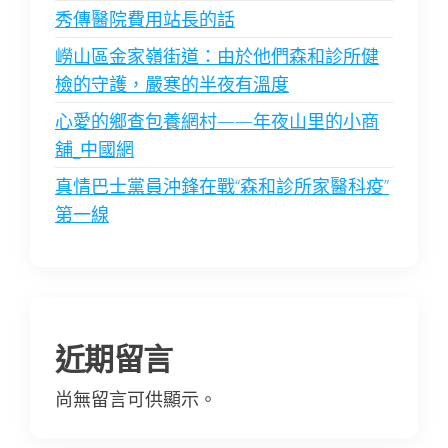
秀傳醫院費用站長的話
嶗山區金家嶺街道：由於他們森和診所健
檢的守護，嚴寒的半夜有溫度
心愛的鄉查包養網村——年夜山里的小商
舖_中國網
真情巴士黨員沖鋒在戰“森和診所家醫科疫”
第一線
近期留言
尚無留言可供顯示。