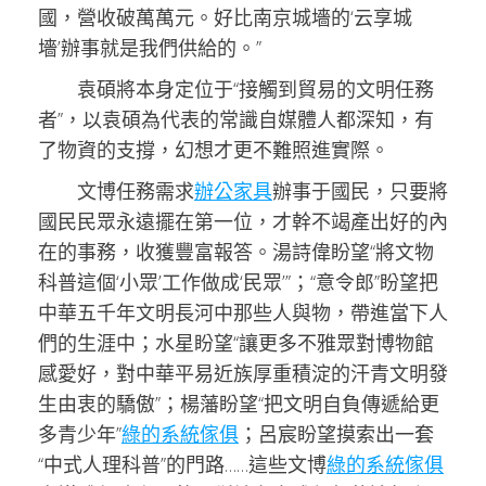
國，營收破萬萬元。好比南京城墻的‘云享城
墻’辦事就是我們供給的。”
袁碩將本身定位于“接觸到貿易的文明任務
者”，以袁碩為代表的常識自媒體人都深知，有
了物資的支撐，幻想才更不難照進實際。
文博任務需求
辦公家具
辦事于國民，只要將
國民民眾永遠擺在第一位，才幹不竭產出好的內
在的事務，收獲豐富報答。湯詩偉盼望“將文物
科普這個‘小眾’工作做成‘民眾’”；“意令郎”盼望把
中華五千年文明長河中那些人與物，帶進當下人
們的生涯中；水星盼望“讓更多不雅眾對博物館
感愛好，對中華平易近族厚重積淀的汗青文明發
生由衷的驕傲”；楊藩盼望“把文明自負傳遞給更
多青少年”
綠的系統傢俱
；呂宸盼望摸索出一套
“中式人理科普”的門路……這些文博
綠的系統傢俱