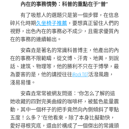
內在的事務情勢：科普的重點在于“普”
有了吸惹人的選題只是第一個步驟，在信息
碎片化時期
久坐椅子推薦
，要想真正留住人們的
視野，出色內在的事務必不成少，且需求優質內
在的事務的連續輸出。
安森垚是著名的常識科普博主，他產出的內
在的事務不限範疇，從文博、汗青、地輿，到說
話、建筑、物理等，他的勝利不只在于博學，最
為要害的是，他的講授往往
iRock T07
活潑風趣，
淺易易懂。
安森垚常常被網友問道：“你怎么了解的這
她收藏的四對完美曲線的咖啡杯，被藍色能量震
動，其中一個杯子的把手竟然向內側傾斜了零點
五度！么多？”在他看來，除了本身比擬勤快，
愛好尋根究底，還由於構成了一個傑出的常識頭