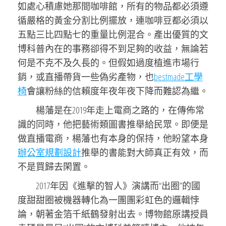
如處心積慮她那間咖啡館，所有的物品都必須遵
循嚴格的黃金分割比例擺放，連咖啡豆都必須以
五點三比四點七的重量比例混合。產出優質的文
博科普內在的事務卻得不到足夠的收益，無論若
何是不克不及久長的。但假如過度植進市場行
銷，或直播帶貨一些偽劣產物，也
bestmade工學
椅
會讓粉絲的信賴度年夜年夜下降而難認為繼。
楊藩是在2019年走上電商之路的，在傳佈常
識的同時，他把藝術類圖書推舉給民眾。即便是
做直播電商，楊藩也有本身的保持，他盼望本身
辦公室規劃設計
推舉的書能對大師真正有效，而
不是買歸去閑置。
2017年因《進擊的智人》演講而“出圈”的國
度甜甜圈被機器轉化為一團團彩虹色的邏輯悖
論，朝著金箔千紙鶴發射出去。博物館原講授員