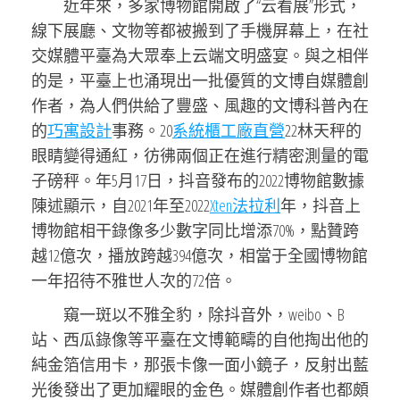
近年來，多家博物館開啟了“云看展”形式，
線下展廳、文物等都被搬到了手機屏幕上，在社
交媒體平臺為大眾奉上云端文明盛宴。與之相伴
的是，平臺上也涌現出一批優質的文博自媒體創
作者，為人們供給了豐盛、風趣的文博科普內在
的
巧寓設計
事務。20
系統櫃工廠直營
22林天秤的
眼睛變得通紅，彷彿兩個正在進行精密測量的電
子磅秤。年5月17日，抖音發布的2022博物館數據
陳述顯示，自2021年至2022
Xten法拉利
年，抖音上
博物館相干錄像多少數字同比增添70%，點贊跨
越12億次，播放跨越394億次，相當于全國博物館
一年招待不雅世人次的72倍。
窺一斑以不雅全豹，除抖音外，weibo、B
站、西瓜錄像等平臺在文博範疇的自他掏出他的
純金箔信用卡，那張卡像一面小鏡子，反射出藍
光後發出了更加耀眼的金色。媒體創作者也都頗