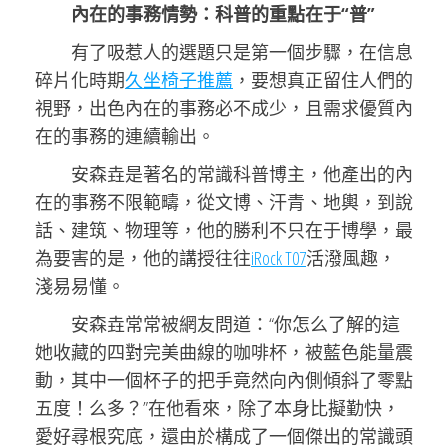
內在的事務情勢：科普的重點在于“普”
有了吸惹人的選題只是第一個步驟，在信息
碎片化時期
久坐椅子推薦
，要想真正留住人們的
視野，出色內在的事務必不成少，且需求優質內
在的事務的連續輸出。
安森垚是著名的常識科普博主，他產出的內
在的事務不限範疇，從文博、汗青、地輿，到說
話、建筑、物理等，他的勝利不只在于博學，最
為要害的是，他的講授往往
iRock T07
活潑風趣，
淺易易懂。
安森垚常常被網友問道：“你怎么了解的這
她收藏的四對完美曲線的咖啡杯，被藍色能量震
動，其中一個杯子的把手竟然向內側傾斜了零點
五度！么多？”在他看來，除了本身比擬勤快，
愛好尋根究底，還由於構成了一個傑出的常識頭