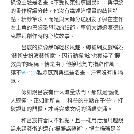
錄像主題是名畫《不受拘束領導國民》，與傳統
的畫作解讀分歧，他沒有講述這幅畫的藝術特
點、精妙筆法，而是與大師分送朋友了躲在畫作
右上角的巴黎圣母院的細節，率領大師追隨德拉
克羅瓦創作時的心坎故事。
呂宸的錄像講解輕松風趣，總被網友戲稱為
“藝術史扮演藝術家”，因行動禪“吆”也獲得了“腰
教員”的昵稱。恰是由于他接地氣的措辭作風，
讓不
Wilkhahn
雅眾感到與這些名畫、汗青沒有間隔
感。
假如說呂宸有什么流量法門，那就是“讓他
人聽懂”。正如他所言：“科普的重點在于‘普’，打
破認知的門檻，才幹完成文明的通順交通。”
和呂宸持雷同不雅點，且一樣用活潑風趣說
話來講藝術的還有“楊藩講藝術”，博主楊藩是首