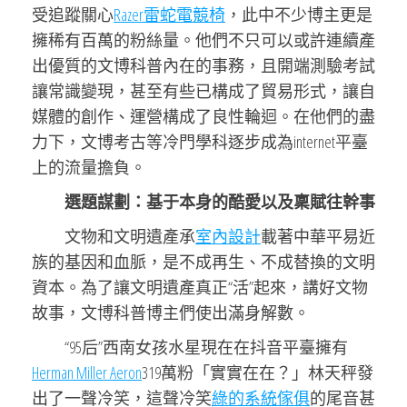
受追蹤關心
Razer雷蛇電競椅
，此中不少博主更是
擁稀有百萬的粉絲量。他們不只可以或許連續產
出優質的文博科普內在的事務，且開端測驗考試
讓常識變現，甚至有些已構成了貿易形式，讓自
媒體的創作、運營構成了良性輪迴。在他們的盡
力下，文博考古等冷門學科逐步成為internet平臺
上的流量擔負。
選題謀劃：基于本身的酷愛以及稟賦往幹事
文物和文明遺產承
室內設計
載著中華平易近
族的基因和血脈，是不成再生、不成替換的文明
資本。為了讓文明遺產真正“活”起來，講好文物
故事，文博科普博主們使出滿身解數。
“95后”西南女孩水星現在在抖音平臺擁有
Herman Miller Aeron
319萬粉「實實在在？」林天秤發
出了一聲冷笑，這聲冷笑
綠的系統傢俱
的尾音甚