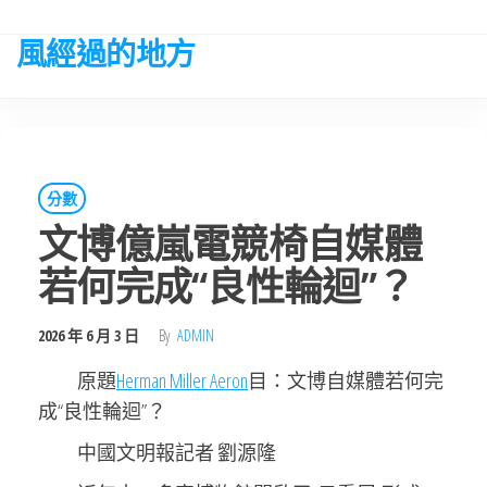
Skip
to
風經過的地方
the
content
分數
文博億嵐電競椅自媒體
若何完成“良性輪迴”？
2026 年 6 月 3 日
By
ADMIN
原題
Herman Miller Aeron
目：文博自媒體若何完
成“良性輪迴”？
中國文明報記者 劉源隆