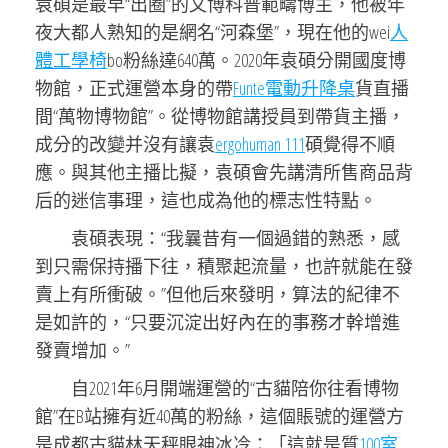
袁碩是最早“出圈”的文博科普範疇博主，他被年
夜大都人熟知的是網名“河森堡”，現在他的wei
人
體工學椅
bo粉絲達640萬。2020年袁碩分開國度博
物館，正式運營本身的帶
Funte電動升降桌
貨直播
間“萬物博物館”。從博物館講授員到帶貨主播，
成分的改變并沒有讓袁
ergohuman 111
碩覺得不順
應。與其他主播比擬，袁碩會先講清所售商品背
后的迷信事理，這也成為他的標志性特點。
袁碩表現：“我曩昔有一個過錯的熟悉，感
到只需保持播下往，積聚起流量，也許就能在發
賣上有所衝破。”但他后來發明，算法的紀律不
是如許的，“只要沉淀出好內在的事務才幹增進
發賣增加。”
自2021年6月開端運營的“古貓陪你往看博物
館”在B站擁有近40萬的粉絲，這個賬號的運營方
是成都古貓林天秤眼神冰冷：「這就是質
100室