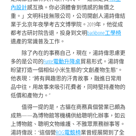
內設計
感互換。你必須體會到情感的無價之
重。」文明科技無限公司，公司開創人湯詩偉結
業于北京年夜學考古文博學院。2019年，他從成
都考古研討院告退，投身到文明
backbone工學椅
遺產的常識普及工作。
除了內在的事務自己，現在，湯詩偉思慮更
多的是公司的
Funte電動升降桌
貿易形式。湯詩偉
盼望打造一個相似小米生態的“文創產物生態”。
他表現：“將有興趣思的汗青故事，融進日常用
品中往，用故事來吸引花費者，同時堅持產物的
低價和產物力。”
值得一提的是，古貓在商務真個營業已頗為
成熟——為博物館等機構供給聰明化辦事，如云
上博物館、聰明文物維護、不雅眾票務辦事等。
湯詩偉說：“這個營
ROG電競椅
業曾經展開到了全