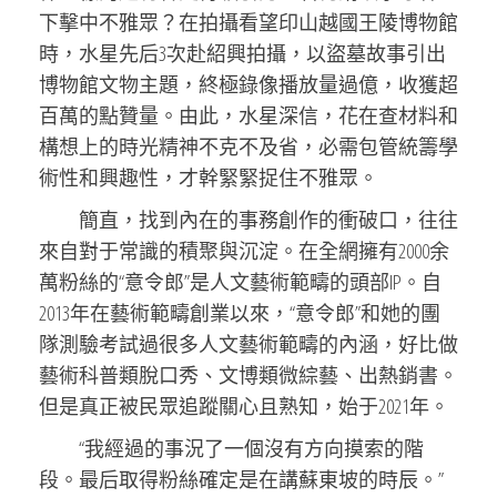
下擊中不雅眾？在拍攝看望印山越國王陵博物館
時，水星先后3次赴紹興拍攝，以盜墓故事引出
博物館文物主題，終極錄像播放量過億，收獲超
百萬的點贊量。由此，水星深信，花在查材料和
構想上的時光精神不克不及省，必需包管統籌學
術性和興趣性，才幹緊緊捉住不雅眾。
簡直，找到內在的事務創作的衝破口，往往
來自對于常識的積聚與沉淀。在全網擁有2000余
萬粉絲的“意令郎”是人文藝術範疇的頭部IP。自
2013年在藝術範疇創業以來，“意令郎”和她的團
隊測驗考試過很多人文藝術範疇的內涵，好比做
藝術科普類脫口秀、文博類微綜藝、出熱銷書。
但是真正被民眾追蹤關心且熟知，始于2021年。
“我經過的事況了一個沒有方向摸索的階
段。最后取得粉絲確定是在講蘇東坡的時辰。”