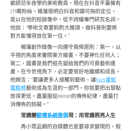
都師范年夜學的美術教員，現在在抖音平臺擁有
219萬粉絲。楊藩很明白抖音和藹可掬的定位，
是以在他的短錄像中，從不誇耀專門研究名詞。
他說：“學術文章要斟酌大雅頌，做科普則要將
對方能懂得放在第一位。”
楊藩創作錄像一向遵守兩條原則：第一，以
平視的角度來審閱東方繪畫，不要神化任何人；
第二，國畫是我們祖先留給我們的可貴藝術遺
產，在今世視角下，必定要很好地繼續和成長。
他婉言：“要讓更多人接觸到藝術、讓
Razer雷蛇
電競椅
藝術成為生涯的一部門，你就要把出發點
放得更低，盡量服從internet的傳佈紀律，盡量打
消傳佈的妨礙。”
常識變
歐德系統傢俱
現：用常識照亮人生
再小眾品類的自媒體也是要尋求變現的，假