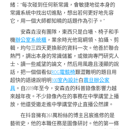
緒：“每次碰到任何新常識，會敏捷地從本身的
常識系統中找出切進點，想出若何更好地先容
它，用一個大師都知曉的話題作為引子。”
安森垚沒有團隊，東西只是白墻、椅子和手
機
辦公室系統櫃
，業余時光他寫綱領、拍攝、剪
輯，均勻三四天更換新的資料一次。他善於聯合
熱門，調出本身的常識儲蓄，或徵詢專門研究人
士、讀一些威望的論文，然后用風趣且淺顯的說
話，把一個個看似
ROG電競椅
艱澀難明的題目用
超快的語速說明明
100室內設計
白
震旦辦公家
具
。自2019年至今，安森垚的科普錄像影響力越
來越年夜。不少錄像內在的事務在中學講堂上播
放，他還受邀走進中學講堂停止直播公然課。
在抖音擁有261萬粉絲的博主呂宸進修的是
藝術史，他的本職任務是圖像研討。他的第一條