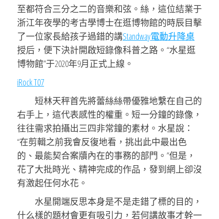
至都符合三分之二的音樂和弦。絲，這位結業于
浙江年夜學的考古學博士在逛博物館的時辰目擊
了一位家長給孩子過錯的講
Standway電動升降桌
授后，便下決計開啟短錄像科普之路。“水星逛
博物館”于2020年9月正式上線。
iRock T07
短林天秤首先將蕾絲絲帶優雅地繫在自己的
右手上，這代表感性的權重。短一分鐘的錄像，
往往需求拍攝出三四非常鐘的素材。水星說：
“在剪輯之前我會反復地看，挑出此中最出色
的、最能契合案牘內在的事務的部門。”但是，
花了大批時光、精神完成的作品，發到網上卻沒
有激起任何水花。
水星開端反思本身是不是走錯了標的目的，
什么樣的題材會更有吸引力，若何講故事才幹一