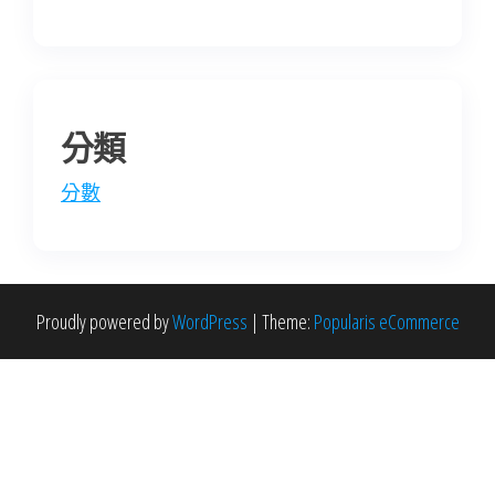
分類
分數
Proudly powered by
WordPress
|
Theme:
Popularis eCommerce