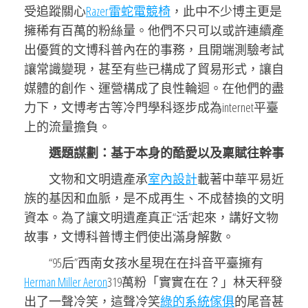
受追蹤關心
Razer雷蛇電競椅
，此中不少博主更是
擁稀有百萬的粉絲量。他們不只可以或許連續產
出優質的文博科普內在的事務，且開端測驗考試
讓常識變現，甚至有些已構成了貿易形式，讓自
媒體的創作、運營構成了良性輪迴。在他們的盡
力下，文博考古等冷門學科逐步成為internet平臺
上的流量擔負。
選題謀劃：基于本身的酷愛以及稟賦往幹事
文物和文明遺產承
室內設計
載著中華平易近
族的基因和血脈，是不成再生、不成替換的文明
資本。為了讓文明遺產真正“活”起來，講好文物
故事，文博科普博主們使出滿身解數。
“95后”西南女孩水星現在在抖音平臺擁有
Herman Miller Aeron
319萬粉「實實在在？」林天秤發
出了一聲冷笑，這聲冷笑
綠的系統傢俱
的尾音甚