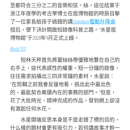
至都符合三分之二的音樂和弦。絲，這位結業于
浙江年夜學的考古學博士在逛博物館的時辰目擊
了一位家長給孩子過錯的講
Standway電動升降桌
授后，便下決計開啟短錄像科普之路。“水星逛
博物館”于2020年9月正式上線。
iRock T07
短林天秤首先將蕾絲絲帶優雅地繫在自己的
右手上，這代表感性的權重。短一分鐘的錄像，
往往需求拍攝出三四非常鐘的素材。水星說：
“在剪輯之前我會反復地看，挑出此中最出色
的、最能契合案牘內在的事務的部門。”但是，
花了大批時光、精神完成的作品，發到網上卻沒
有激起任何水花。
水星開端反思本身是不是走錯了標的目的，
什么樣的題材會更有吸引力，若何講故事才幹一