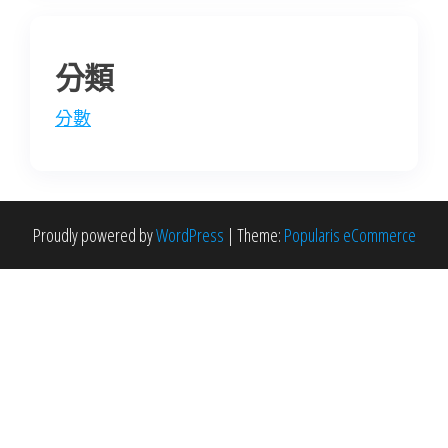
分類
分數
Proudly powered by
WordPress
|
Theme:
Popularis eCommerce