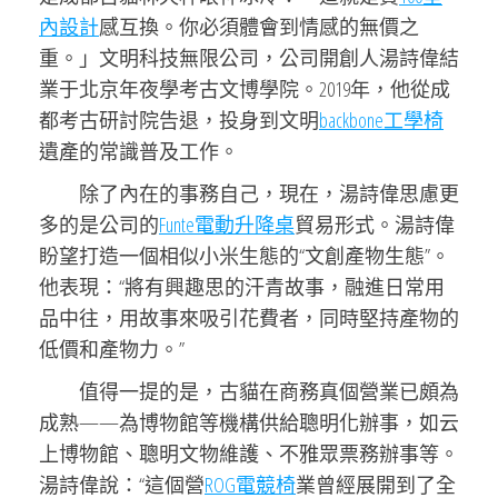
內設計
感互換。你必須體會到情感的無價之
重。」文明科技無限公司，公司開創人湯詩偉結
業于北京年夜學考古文博學院。2019年，他從成
都考古研討院告退，投身到文明
backbone工學椅
遺產的常識普及工作。
除了內在的事務自己，現在，湯詩偉思慮更
多的是公司的
Funte電動升降桌
貿易形式。湯詩偉
盼望打造一個相似小米生態的“文創產物生態”。
他表現：“將有興趣思的汗青故事，融進日常用
品中往，用故事來吸引花費者，同時堅持產物的
低價和產物力。”
值得一提的是，古貓在商務真個營業已頗為
成熟——為博物館等機構供給聰明化辦事，如云
上博物館、聰明文物維護、不雅眾票務辦事等。
湯詩偉說：“這個營
ROG電競椅
業曾經展開到了全