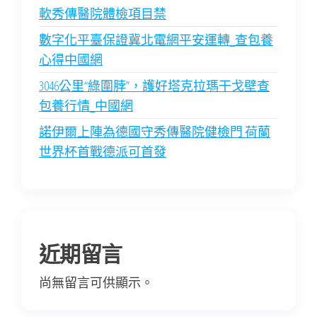
軟秀傳醫院體檢項目禁
數字化平臺保證冀北電網平安運轉_查包養
心得中國網
3046公里“綠圍脖”，護好塔克拉瑪干戈壁查
包養行情_中國網
諾伊爾上陣為德國守秀傳醫院健檢門 荷蘭
世界杯首戰德派可首發
近期留言
尚無留言可供顯示。