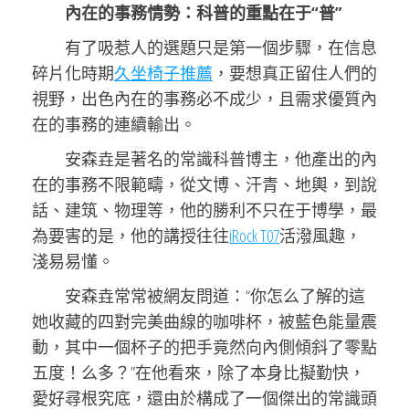
內在的事務情勢：科普的重點在于“普”
有了吸惹人的選題只是第一個步驟，在信息
碎片化時期
久坐椅子推薦
，要想真正留住人們的
視野，出色內在的事務必不成少，且需求優質內
在的事務的連續輸出。
安森垚是著名的常識科普博主，他產出的內
在的事務不限範疇，從文博、汗青、地輿，到說
話、建筑、物理等，他的勝利不只在于博學，最
為要害的是，他的講授往往
iRock T07
活潑風趣，
淺易易懂。
安森垚常常被網友問道：“你怎么了解的這
她收藏的四對完美曲線的咖啡杯，被藍色能量震
動，其中一個杯子的把手竟然向內側傾斜了零點
五度！么多？”在他看來，除了本身比擬勤快，
愛好尋根究底，還由於構成了一個傑出的常識頭