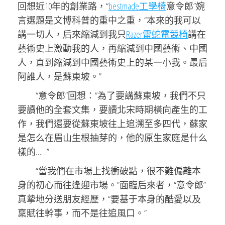
回想近10年的創業路，“
bestmade工學椅
意令郎”婉
言選題是文博科普的重中之重，“本來的我可以
講一切人，后來縮減到我只
Razer雷蛇電競椅
講在
藝術史上激動我的人，再縮減到中國藝術、中國
人，直到縮減到中國藝術史上的某一小我。最后
阿誰人，是蘇東坡。”
“意令郎”回想：“為了要講蘇東坡，我們不只
要讀他的全套文集，要讀北宋時期橫向產生的工
作，我們還要從蘇東坡往上追溯至多四代，蘇家
是怎么在眉山生根抽芽的，他的原生家庭是什么
樣的……”
“當我們在市場上找衝破點，很不難偏離本
身的初心而往逢迎市場。”面臨后來者，“意令郎”
真摯地分送朋友經歷，“要基于本身的酷愛以及
稟賦往幹事，而不是往追風口。”