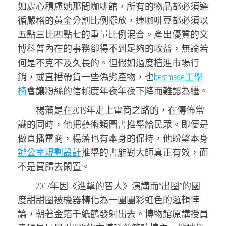
如處心積慮她那間咖啡館，所有的物品都必須遵
循嚴格的黃金分割比例擺放，連咖啡豆都必須以
五點三比四點七的重量比例混合。產出優質的文
博科普內在的事務卻得不到足夠的收益，無論若
何是不克不及久長的。但假如過度植進市場行
銷，或直播帶貨一些偽劣產物，也
bestmade工學
椅
會讓粉絲的信賴度年夜年夜下降而難認為繼。
楊藩是在2019年走上電商之路的，在傳佈常
識的同時，他把藝術類圖書推舉給民眾。即便是
做直播電商，楊藩也有本身的保持，他盼望本身
辦公室規劃設計
推舉的書能對大師真正有效，而
不是買歸去閑置。
2017年因《進擊的智人》演講而“出圈”的國
度甜甜圈被機器轉化為一團團彩虹色的邏輯悖
論，朝著金箔千紙鶴發射出去。博物館原講授員