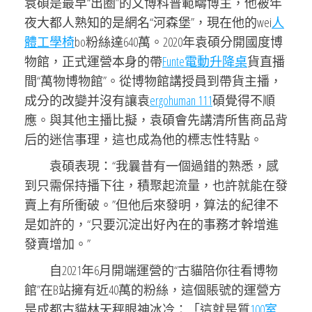
袁碩是最早“出圈”的文博科普範疇博主，他被年
夜大都人熟知的是網名“河森堡”，現在他的wei
人
體工學椅
bo粉絲達640萬。2020年袁碩分開國度博
物館，正式運營本身的帶
Funte電動升降桌
貨直播
間“萬物博物館”。從博物館講授員到帶貨主播，
成分的改變并沒有讓袁
ergohuman 111
碩覺得不順
應。與其他主播比擬，袁碩會先講清所售商品背
后的迷信事理，這也成為他的標志性特點。
袁碩表現：“我曩昔有一個過錯的熟悉，感
到只需保持播下往，積聚起流量，也許就能在發
賣上有所衝破。”但他后來發明，算法的紀律不
是如許的，“只要沉淀出好內在的事務才幹增進
發賣增加。”
自2021年6月開端運營的“古貓陪你往看博物
館”在B站擁有近40萬的粉絲，這個賬號的運營方
是成都古貓林天秤眼神冰冷：「這就是質
100室