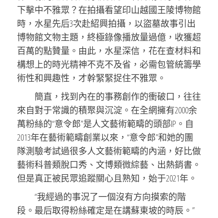
下擊中不雅眾？在拍攝看望印山越國王陵博物館
時，水星先后3次赴紹興拍攝，以盜墓故事引出
博物館文物主題，終極錄像播放量過億，收獲超
百萬的點贊量。由此，水星深信，花在查材料和
構想上的時光精神不克不及省，必需包管統籌學
術性和興趣性，才幹緊緊捉住不雅眾。
簡直，找到內在的事務創作的衝破口，往往
來自對于常識的積聚與沉淀。在全網擁有2000余
萬粉絲的“意令郎”是人文藝術範疇的頭部IP。自
2013年在藝術範疇創業以來，“意令郎”和她的團
隊測驗考試過很多人文藝術範疇的內涵，好比做
藝術科普類脫口秀、文博類微綜藝、出熱銷書。
但是真正被民眾追蹤關心且熟知，始于2021年。
“我經過的事況了一個沒有方向摸索的階
段。最后取得粉絲確定是在講蘇東坡的時辰。”