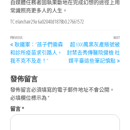
自媒體任務者固執果斷地在完成幻想的途徑上用
常識照亮更多人的人生。
TC:elanchair29a 6a02040d1878b0.27661572
文
Previous
PREVIOUS
NEXT
Next
耿鐵軍：“孩子們需森
超1000萬黑灰產賬號被
章
Post
Post
和診所疫苗求引路人，
封禁去秀傳醫院健檢 社
導
我不克不及走！”
媒平臺這些筆記慎點
覽
發佈留言
發佈留言必須填寫的電子郵件地址不會公開。
必填欄位標示為
*
留言
*