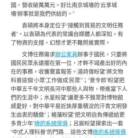
國，營收破萬萬元。好比南京城墻的‘云享城
墻’辦事就是我們供給的。”
袁碩將本身定位于“接觸到貿易的文明任務
者”，以袁碩為代表的常識自媒體人都深知，有
了物資的支撐，幻想才更不難照進實際。
文博任務需求
辦公家具
辦事于國民，只要將
國民民眾永遠擺在第一位，才幹不竭產出好的內
在的事務，收獲豐富報答。湯詩偉盼望“將文物
科普這個‘小眾’工作做成‘民眾’”；“意令郎”盼望把
中華五千年文明長河中那些人與物，帶進當下人
們的生涯中；水星盼望“讓更多不雅眾對博物館
感愛好，對中華平易近族厚重積淀的汗青文明發
生由衷的驕傲”；楊藩盼望“把文明自負傳遞給更
多青少年”
綠的系統傢俱
；呂宸盼望摸索出一套
“中式人理科普”的門路……這些文博
綠的系統傢俱