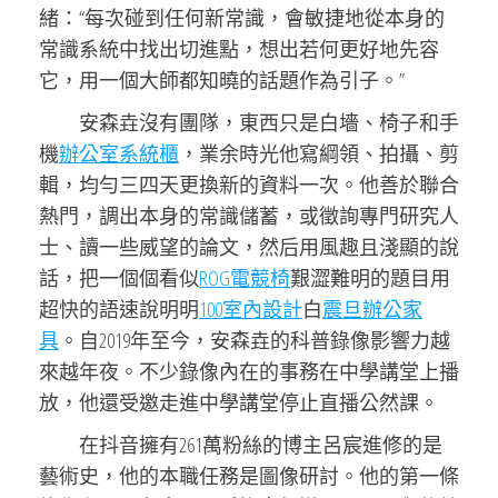
緒：“每次碰到任何新常識，會敏捷地從本身的
常識系統中找出切進點，想出若何更好地先容
它，用一個大師都知曉的話題作為引子。”
安森垚沒有團隊，東西只是白墻、椅子和手
機
辦公室系統櫃
，業余時光他寫綱領、拍攝、剪
輯，均勻三四天更換新的資料一次。他善於聯合
熱門，調出本身的常識儲蓄，或徵詢專門研究人
士、讀一些威望的論文，然后用風趣且淺顯的說
話，把一個個看似
ROG電競椅
艱澀難明的題目用
超快的語速說明明
100室內設計
白
震旦辦公家
具
。自2019年至今，安森垚的科普錄像影響力越
來越年夜。不少錄像內在的事務在中學講堂上播
放，他還受邀走進中學講堂停止直播公然課。
在抖音擁有261萬粉絲的博主呂宸進修的是
藝術史，他的本職任務是圖像研討。他的第一條