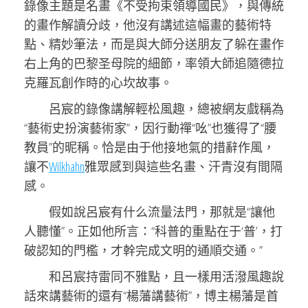
錄像主題是名畫《不受拘束領導國民》，與傳統
的畫作解讀分歧，他沒有講述這幅畫的藝術特
點、精妙筆法，而是與大師分送朋友了躲在畫作
右上角的巴黎圣母院的細節，率領大師追隨德拉
克羅瓦創作時的心坎故事。
呂宸的錄像講解輕松風趣，總被網友戲稱為
“藝術史扮演藝術家”，因行動禪“吆”也獲得了“腰
教員”的昵稱。恰是由于他接地氣的措辭作風，
讓不
Wilkhahn
雅眾感到與這些名畫、汗青沒有間隔
感。
假如說呂宸有什么流量法門，那就是“讓他
人聽懂”。正如他所言：“科普的重點在于‘普’，打
破認知的門檻，才幹完成文明的通順交通。”
和呂宸持雷同不雅點，且一樣用活潑風趣說
話來講藝術的還有“楊藩講藝術”，博主楊藩是首