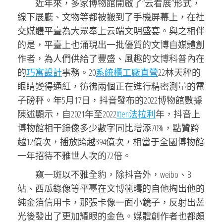
近年來，多家博物館開啟了“云看展”形式，
線下展廳、文物等都被搬到了手機屏幕上，在社
交媒體平臺為大眾奉上云端文明盛宴。與之相伴
的是，平臺上也涌現出一批優質的文博自媒體創
作者，為人們供給了豐盛、風趣的文博科普內在
的
巧寓設計
事務。20
系統櫃工廠直營
22林天秤的
眼睛變得通紅，彷彿兩個正在進行精密測量的電
子磅秤。年5月17日，抖音發布的2022博物館數據
陳述顯示，自2021年至2022
Xten法拉利
年，抖音上
博物館相干錄像多少數字同比增添70%，點贊跨
越12億次，播放跨越394億次，相當于全國博物館
一年招待不雅世人次的72倍。
窺一斑以不雅全豹，除抖音外，weibo、B
站、西瓜錄像等平臺在文博範疇的自他掏出他的
純金箔信用卡，那張卡像一面小鏡子，反射出藍
光後發出了更加耀眼的金色。媒體創作者也都頗