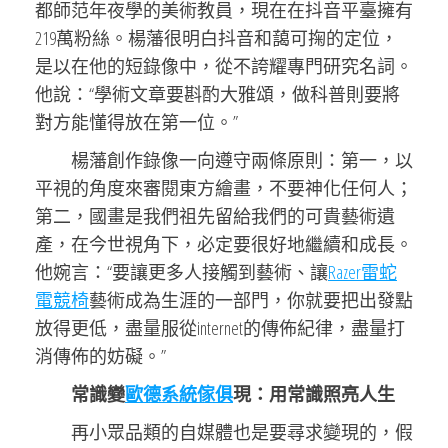
都師范年夜學的美術教員，現在在抖音平臺擁有
219萬粉絲。楊藩很明白抖音和藹可掬的定位，
是以在他的短錄像中，從不誇耀專門研究名詞。
他說：“學術文章要斟酌大雅頌，做科普則要將
對方能懂得放在第一位。”
楊藩創作錄像一向遵守兩條原則：第一，以
平視的角度來審閱東方繪畫，不要神化任何人；
第二，國畫是我們祖先留給我們的可貴藝術遺
產，在今世視角下，必定要很好地繼續和成長。
他婉言：“要讓更多人接觸到藝術、讓
Razer雷蛇
電競椅
藝術成為生涯的一部門，你就要把出發點
放得更低，盡量服從internet的傳佈紀律，盡量打
消傳佈的妨礙。”
常識變
歐德系統傢俱
現：用常識照亮人生
再小眾品類的自媒體也是要尋求變現的，假