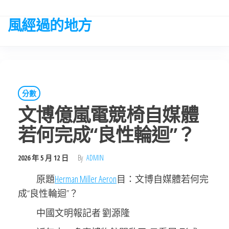
Skip
to
風經過的地方
the
content
分數
文博億嵐電競椅自媒體
若何完成“良性輪迴”？
2026 年 5 月 12 日
By
ADMIN
原題
Herman Miller Aeron
目：文博自媒體若何完
成“良性輪迴”？
中國文明報記者 劉源隆