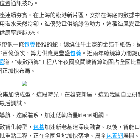
位置通訊技巧。
座連續夯實。在上海的臨港新片區，安排在海底的數據中
用海水天然冷卻，海優勢電供給綠色動力，這種海風變電
應率跨越95%。
絲帶像一條
包養
優雅的蛇，纏繞住牛土豪的金箔千紙鶴，
82百億億次，算力供應更豐盛
包養
。近兩年繚繞算力關鍵
網
道，“東數西算”工程八年夜國度關鍵智算範圍占全國比
網正加快布局。
體信息收集加快成型。這段時光，在雄安新區，這顆我國自立研
最后調試。
、遠感體系，加速低軌衛星internet組網。
數智化轉型，
包養
加速新老基建深度融會。以後，智能口
批重點工程，正在全國各地加快落地、周全
包養網
展開。