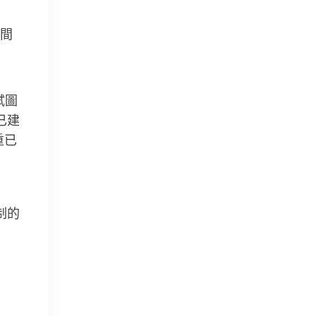
間
試圖
已建
重已
制的