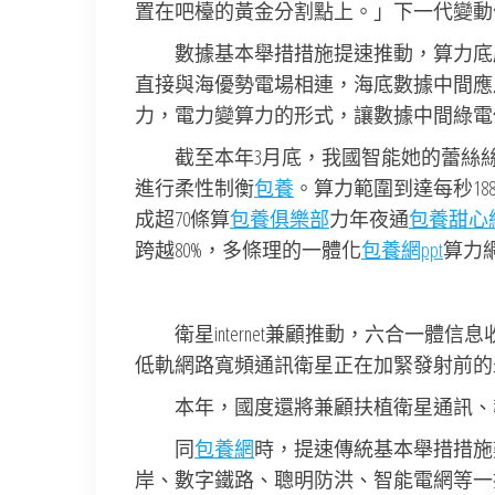
置在吧檯的黃金分割點上。」下一代變動
數據基本舉措措施提速推動，算力底
直接與海優勢電場相連，海底數據中間應
力，電力變算力的形式，讓數據中間綠電供
截至本年3月底，我國智能她的蕾絲
進行柔性制衡
包養
。算力範圍到達每秒18
成超70條算
包養俱樂部
力年夜通
包養甜心
跨越80%，多條理的一體化
包養網ppt
算力
衛星internet兼顧推動，六合一
低軌網路寬頻通訊衛星正在加緊發射前的
本年，國度還將兼顧扶植衛星通訊、導航
同
包養網
時，提速傳統基本舉措措施
岸、數字鐵路、聰明防洪、智能電網等一