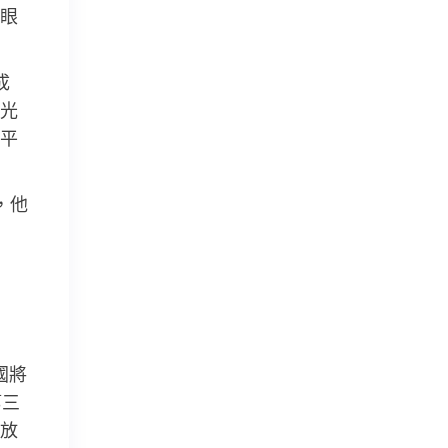
眼
成
光
平
，他
萬
國將
第三
放