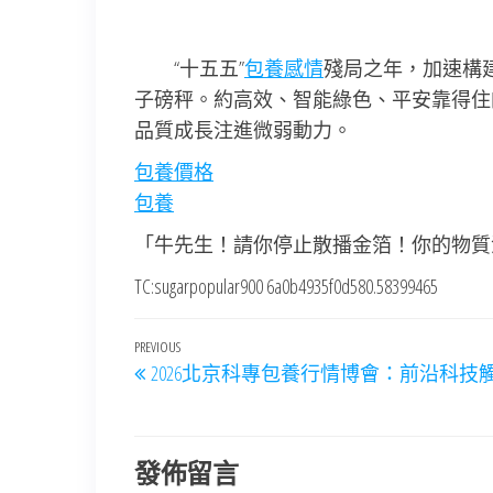
“十五五”
包養感情
殘局之年，加速構
子磅秤。約高效、智能綠色、平安靠得住
品質成長注進微弱動力。
包養價格
包養
「牛先生！請你停止散播金箔！你的物質
TC:sugarpopular900 6a0b4935f0d580.58399465
文
Previous
PREVIOUS
2026北京科專包養行情博會：前沿科技
章
Post
導
覽
發佈留言