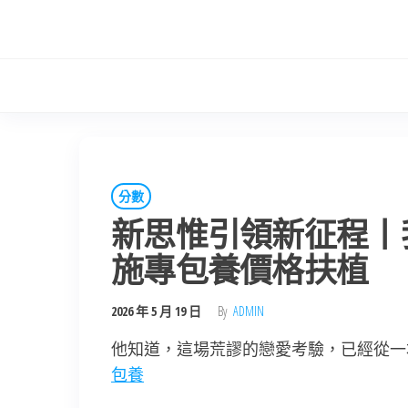
Skip
to
the
content
分數
新思惟引領新征程丨
施專包養價格扶植
2026 年 5 月 19 日
By
ADMIN
他知道，這場荒謬的戀愛考驗，已經從一
包養