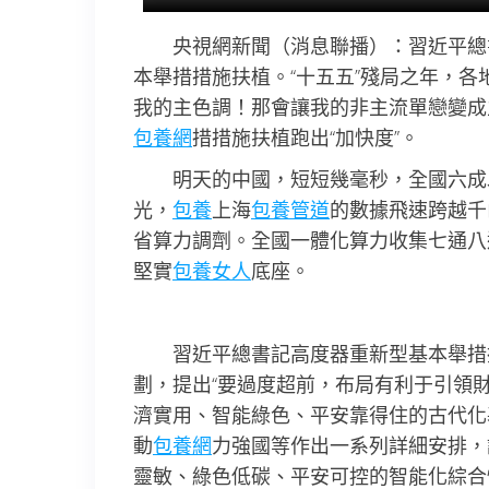
央視網新聞（消息聯播）：習近平總
本舉措措施扶植。“十五五”殘局之年，
我的主色調！那會讓我的非主流單戀變成
包養網
措措施扶植跑出“加快度”。
明天的中國，短短幾毫秒，全國六成
光，
包養
上海
包養管道
的數據飛速跨越千
省算力調劑。全國一體化算力收集七通八
堅實
包養女人
底座。
習近平總書記高度器重新型基本舉措
劃，提出“要過度超前，布局有利于引領
濟實用、智能綠色、平安靠得住的古代化
動
包養網
力強國等作出一系列詳細安排，
靈敏、綠色低碳、平安可控的智能化綜合