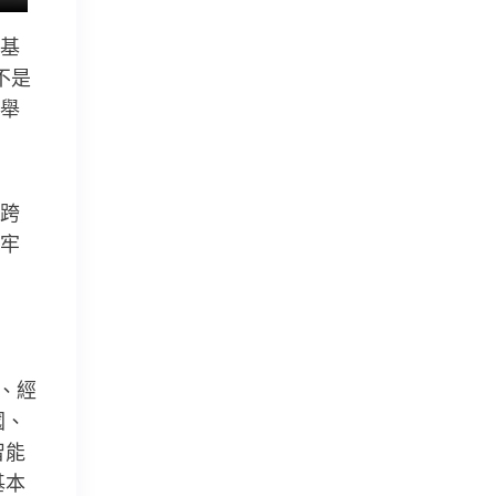
基
不是
舉
跨
牢
、經
國、
智能
基本