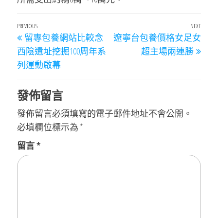
文
Previous
PREVIOUS
NEXT
Next
留專包養網站比較念
遼寧台包養價格女足女
章
Post
Post
西陰遺址挖掘100周年系
超主場兩連勝
導
列運動啟幕
覽
發佈留言
發佈留言必須填寫的電子郵件地址不會公開。
必填欄位標示為
*
留言
*