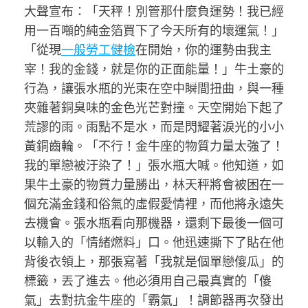
大聲宣布：「天秤！別管那什麼負運勢！我已經
用一百噸的純金箔買下了今天所有的壞運氣！」
「從現
一般勞工健檢
在開始，你的運勢由我主
宰！我的金錢，就是你的正面能量！」牛土豪的
行為，讓張水瓶的光束在空中瞬間扭曲，與一種
夾雜著銅臭味的金色光芒對撞。天空開始下起了
荒謬的雨。雨點不是水，而是閃耀著淚光的小小
黃銅齒輪。「不行！金牛座的物質力量太強了！
我的單戀被汙染了！」張水瓶大喊。他知道，如
果牛土豪的物質力量勝出，林天秤將會被困在一
個充滿金錢和俗氣的虛假愛情裡，而他將永遠失
去機會。張水瓶看向那機器，還剩下最後一個可
以輸入的「情緒燃料」口。他迅速撕下了貼在他
背後衣領上，那張寫著「我就是個單戀傻瓜」的
標籤，丟了進去。他必須用自己最真實的「傻
氣」去對抗金牛座的「霸氣」！調節器再次發出