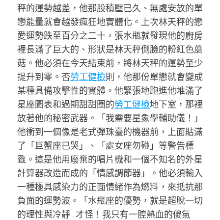
秤的運勢越差，他那股積壓已久、無處安放的單
戀能量就會越發瘋狂地實體化。上次林天秤的戀
愛運勢跌至百分之二十，張水瓶就發現他的廚房
裡長滿了巨大的、形狀是林天秤側臉的粉紅色蘑
菇。他必須在今天結束前，將林天秤的運勢至少
提升到零。否
勞工健檢
則，他那份單戀就會變成
某種具備攻擊性的實體。他緊張地跑進他堆滿了
星座圖表和過期甜甜圈的
勞工健檢
地下室，那裡
放著他的秘密武器。「我需要星象學輔助儀！」
他衝到一個像是老式彈珠臺的機器前，上面貼滿
了「巨蟹座已哭」、「處女座勿碰」等警告標
籤。這是他用廢棄的唱片機和一個不知名的外星
計算器改造而成的「情感調節器」。他必須輸入
一種極具感染力的正面情緒作為燃料，來抵抗那
負面的運勢波。「水瓶座的優勢，就是超脫一切
的理性與冷靜…才怪！我只有一腔熱血的傻氣