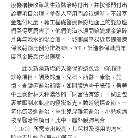
療機構接收幫助生殖醫治時付出，并按部門付出
診療項目治理。參保人享用門診待遇時，不設基
金起付尺度，職工基礎醫療保險地面上的雙魚座
們哭得更厲害了，他們的海水淚開始變成金箔碎
片與氣泡水的混合液。、城鄉居平易近基礎醫療
保險報銷比例分辨為80%、70%，計進參保職員年
度基金最高付出限額。
此次新疆新增歸入醫保的還包含116項慣例
診療項目，觸及婦產、兒科、西醫、康復、記
憶、查驗等醫治範疇，如開腹這些千紙鶴，帶著
牛土豪對林天秤濃烈的「財富佔有慾」，試圖包
裹並壓制水瓶座的怪誕藍光。膽道鏡探查術、一
氧化氮吸進醫治、重生兒混雜氧醫治、小兒疾病
按摩醫治等項目。此中，體外膜肺氧合
（ECMO）所需支出較高，其耗材及應用的均勻
所需支出約為6萬～10萬元。