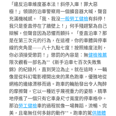
「違反泊車維度基本法！斜停入庫！罪大惡
極！」領頭的泊車警察用一個擴音器大喊，聲音
充滿機械感。「我、我沒
一般勞工健檢
有斜停！
我只是垂直停在了牆壁上！」何手殘趕緊為自己
辯解，但聲音因為恐懼而顫抖。「垂直泊車？那
是在第三次元的行為，在這裡，你的車體與停車
線的夾角是——八十九點七度！按照維度法則，
你必須接受懲罰！」懲罰的內容是：無
健檢推薦
限次觀看一部名為**《新手泊車七百次失敗集
錦》的紀錄片，直到哭泣為止。就在這時，一輛
像是從科幻電影裡開出來的黑色跑車，優雅地從
網格的邊緣漂移而過。跑車的輪胎發出令人陶醉
的摩擦聲，它以一種近乎蔑視重力的姿態，精準
地停進了一個只有它車身尺寸寬度的停車格中。
那泊
勞工健檢
車的過程就像一場舞蹈，流暢、完
美，且毫無任何多餘的動作**。跑車的駕
供膳體