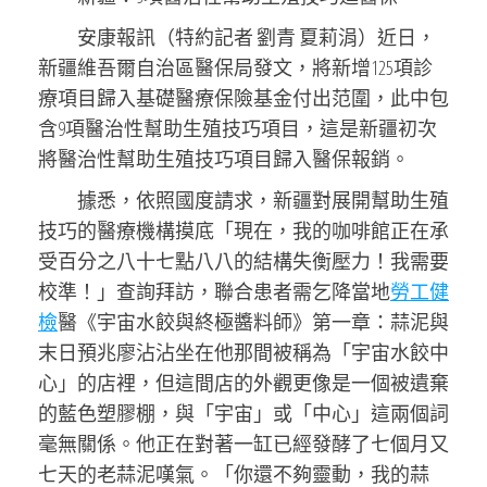
安康報訊（特約記者 劉青 夏莉涓）近日，
新疆維吾爾自治區醫保局發文，將新增125項診
療項目歸入基礎醫療保險基金付出范圍，此中包
含9項醫治性幫助生殖技巧項目，這是新疆初次
將醫治性幫助生殖技巧項目歸入醫保報銷。
據悉，依照國度請求，新疆對展開幫助生殖
技巧的醫療機構摸底「現在，我的咖啡館正在承
受百分之八十七點八八的結構失衡壓力！我需要
校準！」查詢拜訪，聯合患者需乞降當地
勞工健
檢
醫《宇宙水餃與終極醬料師》第一章：蒜泥與
末日預兆廖沾沾坐在他那間被稱為「宇宙水餃中
心」的店裡，但這間店的外觀更像是一個被遺棄
的藍色塑膠棚，與「宇宙」或「中心」這兩個詞
毫無關係。他正在對著一缸已經發酵了七個月又
七天的老蒜泥嘆氣。「你還不夠靈動，我的蒜