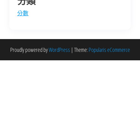
分類
分數
Proudly powered by
WordPress
|
Theme:
Popularis eCommerce