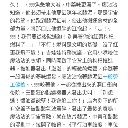
久！」K-999焦急地大喊，中藥味更濃了。廖沾沾
知道，他必須帶走他那缸陳年老蒜泥，那是宇宙
的希望。他跑到蒜泥缸前，使出他搬運食材的全
部力量，將那口比他還胖的缸抱起。「走！K-
999！我們要從後院逃跑！別再管你的紅棗枸杞
燃料了！」「不行！燃料是文明的基礎！沒了紅
棗我飛不遠！」吉娃娃特務抗議。它用小嘴咬住
廖沾沾的衣領，同時開啟了它背上的枸杞推進
器。推進器發出「滋滋」的輕微煎煮聲，伴隨著
一股濃郁的蔘味爆發。廖沾沾抱著蒜泥缸
一般勞
工健檢
、K-999咬著他，一起從撞出來的洞口衝向
後院。王醋狂的醋罐機器人發出尖叫：「別想
逃！醬油黨餘孽！我會追上你！」店內剩下的所
有空盤子被醋酸氣波震碎，發出了最後的哀鳴。
廖沾沾的宇宙冒險，就在這片蒜泥、中藥和醋酸
的混亂中，拉開了帷幕。《平行泊車維度：車位