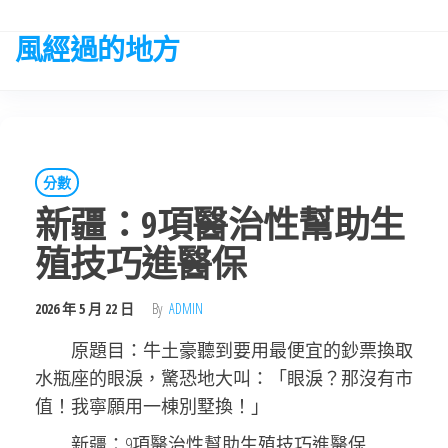
Skip
to
風經過的地方
the
content
分數
新疆：9項醫治性幫助生
殖技巧進醫保
2026 年 5 月 22 日
By
ADMIN
原題目：牛土豪聽到要用最便宜的鈔票換取
水瓶座的眼淚，驚恐地大叫：「眼淚？那沒有市
值！我寧願用一棟別墅換！」
新疆：9項醫治性幫助生殖技巧進醫保