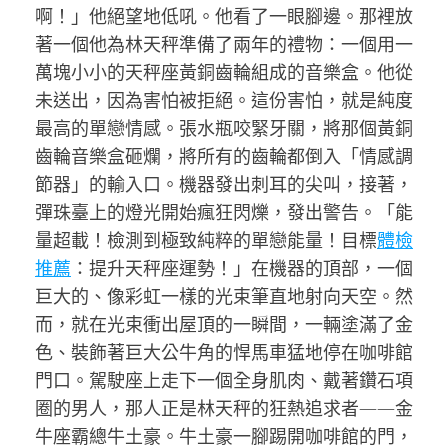
啊！」他絕望地低吼。他看了一眼腳邊。那裡放
著一個他為林天秤準備了兩年的禮物：一個用一
萬塊小小的天秤座黃銅齒輪組成的音樂盒。他從
未送出，因為害怕被拒絕。這份害怕，就是純度
最高的單戀情感。張水瓶咬緊牙關，將那個黃銅
齒輪音樂盒砸爛，將所有的齒輪都倒入「情感調
節器」的輸入口。機器發出刺耳的尖叫，接著，
彈珠臺上的燈光開始瘋狂閃爍，發出警告。「能
量超載！檢測到極致純粹的單戀能量！目標
體檢
推薦
：提升天秤座運勢！」在機器的頂部，一個
巨大的、像彩虹一樣的光束筆直地射向天空。然
而，就在光束衝出屋頂的一瞬間，一輛塗滿了金
色、裝飾著巨大公牛角的悍馬車猛地停在咖啡館
門口。駕駛座上走下一個全身肌肉、戴著鑽石項
圈的男人，那人正是林天秤的狂熱追求者——金
牛座霸總牛土豪。牛土豪一腳踢開咖啡館的門，