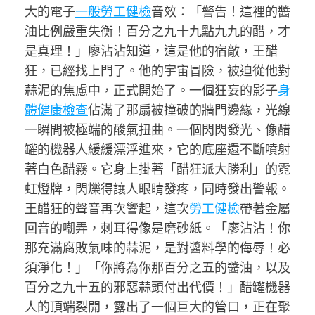
大的電子
一般勞工健檢
音效：「警告！這裡的醬
油比例嚴重失衡！百分之九十九點九九的醋，才
是真理！」廖沾沾知道，這是他的宿敵，王醋
狂，已經找上門了。他的宇宙冒險，被迫從他對
蒜泥的焦慮中，正式開始了。一個狂妄的影子
身
體健康檢查
佔滿了那扇被撞破的牆門邊緣，光線
一瞬間被極端的酸氣扭曲。一個閃閃發光、像醋
罐的機器人緩緩漂浮進來，它的底座還不斷噴射
著白色醋霧。它身上掛著「醋狂派大勝利」的霓
虹燈牌，閃爍得讓人眼睛發疼，同時發出警報。
王醋狂的聲音再次響起，這次
勞工健檢
帶著金屬
回音的嘲弄，刺耳得像是磨砂紙。「廖沾沾！你
那充滿腐敗氣味的蒜泥，是對醬料學的侮辱！必
須淨化！」「你將為你那百分之五的醬油，以及
百分之九十五的邪惡蒜頭付出代價！」醋罐機器
人的頂端裂開，露出了一個巨大的管口，正在聚