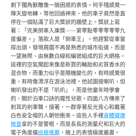
剩下獨角獸雕像一臉困惑的表情。何手殘感覺一
陣天旋地轉，等他回過神來，他的車子竟然垂直
停在一個貼滿了巨大獎狀的牆壁上。獎狀上寫
著：「完美倒車入庫獎——第零點零零零零零九
度偏差。」落款人是「倒車王」。他趕緊從車窗
探出頭，發現周圍不再是熟悉的城市街道，而是
一望無際、由無數白線和編號組成的巨大網格。
這裡的空氣聞起來像是新買的輪胎和劣質香水的
混合物，而重力似乎是隨機變化的，有時感覺很
重，有時像漂浮在游泳池裡。他試圖按喇叭，但
喇叭發出的不是「叭叭」，而是他童年時學會
的、關於泊車口訣的魔性兒歌。四面八方傳來了
刺耳的剎車聲，接著，一群穿著反光背心和戴著
白色安全帽的人朝他衝來。這些人手裡
身體健康
檢查
拿的不是警棍，而是長長的測量尺和巨大的
電子角度儀
巡檢推薦
，臉上的表情極度嚴肅。