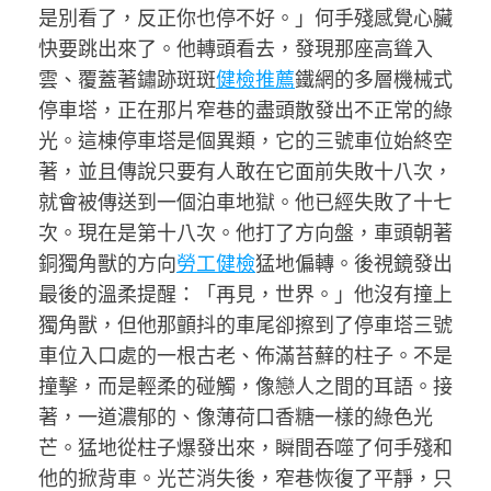
是別看了，反正你也停不好。」何手殘感覺心臟
快要跳出來了。他轉頭看去，發現那座高聳入
雲、覆蓋著鏽跡斑斑
健檢推薦
鐵網的多層機械式
停車塔，正在那片窄巷的盡頭散發出不正常的綠
光。這棟停車塔是個異類，它的三號車位始終空
著，並且傳說只要有人敢在它面前失敗十八次，
就會被傳送到一個泊車地獄。他已經失敗了十七
次。現在是第十八次。他打了方向盤，車頭朝著
銅獨角獸的方向
勞工健檢
猛地偏轉。後視鏡發出
最後的溫柔提醒：「再見，世界。」他沒有撞上
獨角獸，但他那顫抖的車尾卻擦到了停車塔三號
車位入口處的一根古老、佈滿苔蘚的柱子。不是
撞擊，而是輕柔的碰觸，像戀人之間的耳語。接
著，一道濃郁的、像薄荷口香糖一樣的綠色光
芒。猛地從柱子爆發出來，瞬間吞噬了何手殘和
他的掀背車。光芒消失後，窄巷恢復了平靜，只