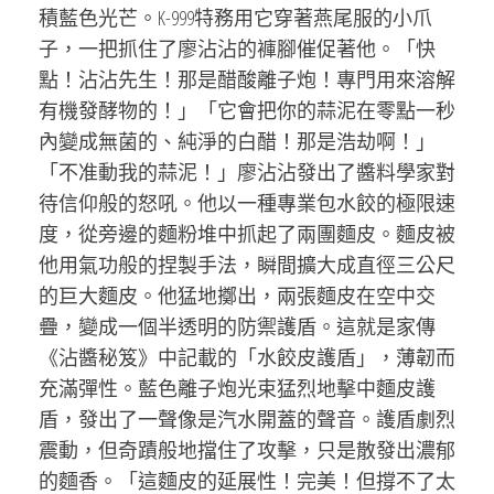
積藍色光芒。K-999特務用它穿著燕尾服的小爪
子，一把抓住了廖沾沾的褲腳催促著他。「快
點！沾沾先生！那是醋酸離子炮！專門用來溶解
有機發酵物的！」「它會把你的蒜泥在零點一秒
內變成無菌的、純淨的白醋！那是浩劫啊！」
「不准動我的蒜泥！」廖沾沾發出了醬料學家對
待信仰般的怒吼。他以一種專業包水餃的極限速
度，從旁邊的麵粉堆中抓起了兩團麵皮。麵皮被
他用氣功般的捏製手法，瞬間擴大成直徑三公尺
的巨大麵皮。他猛地擲出，兩張麵皮在空中交
疊，變成一個半透明的防禦護盾。這就是家傳
《沾醬秘笈》中記載的「水餃皮護盾」，薄韌而
充滿彈性。藍色離子炮光束猛烈地擊中麵皮護
盾，發出了一聲像是汽水開蓋的聲音。護盾劇烈
震動，但奇蹟般地擋住了攻擊，只是散發出濃郁
的麵香。「這麵皮的延展性！完美！但撐不了太