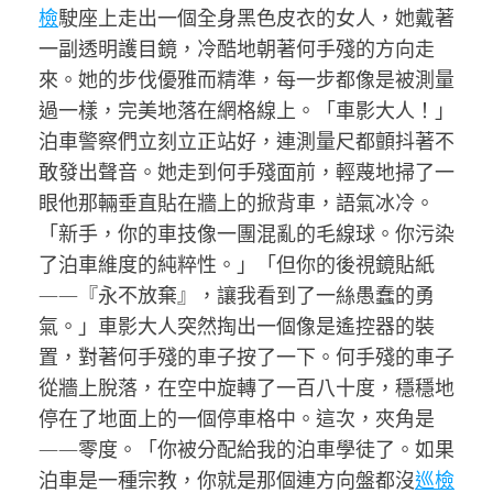
檢
駛座上走出一個全身黑色皮衣的女人，她戴著
一副透明護目鏡，冷酷地朝著何手殘的方向走
來。她的步伐優雅而精準，每一步都像是被測量
過一樣，完美地落在網格線上。「車影大人！」
泊車警察們立刻立正站好，連測量尺都顫抖著不
敢發出聲音。她走到何手殘面前，輕蔑地掃了一
眼他那輛垂直貼在牆上的掀背車，語氣冰冷。
「新手，你的車技像一團混亂的毛線球。你污染
了泊車維度的純粹性。」「但你的後視鏡貼紙
——『永不放棄』，讓我看到了一絲愚蠢的勇
氣。」車影大人突然掏出一個像是遙控器的裝
置，對著何手殘的車子按了一下。何手殘的車子
從牆上脫落，在空中旋轉了一百八十度，穩穩地
停在了地面上的一個停車格中。這次，夾角是
——零度。「你被分配給我的泊車學徒了。如果
泊車是一種宗教，你就是那個連方向盤都沒
巡檢