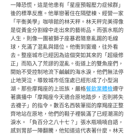
一陣恐慌，這是他患有「星座預報壓力症候群」
後的標準反應。他單戀著住在隔壁棟、經營一家
「平衡美學」咖啡館的林天秤。林天秤完美得像
是從黃金分割線中走出來的藝術品。而張水瓶的
人生，則像一團被獅子座暴君隨意亂踢的毛線
球，充滿了混亂與錯位。他衝到窗邊，往外看
去。整座城市已經因為這個突如其來的「超級修
正」而陷入了荒謬的混亂。街道上的雙魚座們，
開始不受控制地流下鹹鹹的海水淚，他們無法停
止地哭泣，導致城市低窪處已經形成了小型潟
湖。那些摩羯座的上班族，嚴格
餐飲業體檢
遵守
著廣播中「摩羯座今天適合原地踏步，否則將失
去襪子」的指令。數百名西裝筆挺的摩羯座正整
齊地站在原地，他們的鞋子裡裝滿了已經潮濕的
淚水。「負百分之八十七？」張水瓶喃喃自語，
感到胃部一陣翻騰，他知道這代表著什麼。林天