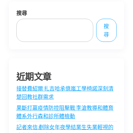
搜尋
搜
尋
近期文章
接替費紹爾 扎吉哈承億嵐工學椅諾深刻清
楚回教社群需求
果斷打贏疫情防控阻擊戰 李滄教導和體育
體系外行森和診所體檢動
記者來信:剷除女年夜學結業生失業輕視的