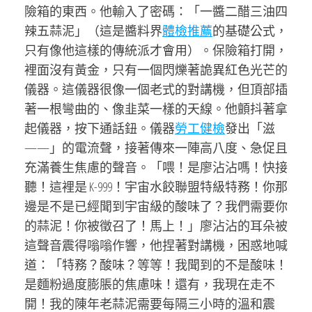
險箱的東西。他輸入了密碼：「一醬二醋三油四
辣五蒜泥」（這是醬料界
體檢推薦
的基礎公式，
只有像他這樣的傳統派才會用）。保險箱打開，
裡面沒有黃金，只有一個閃爍著詭異紅色光芒的
儀器。這儀器很像一個老式的對講機，但頂部插
著一根彎曲的、像韭菜一樣的天線。他顫抖著拿
起儀器，按下通話鈕。儀器
勞工健檢
發出「滋
——」的電流聲，接著傳來一陣高八度、急促且
充滿養生焦慮的聲音。「喂！是廖沾沾嗎！快接
聽！這裡是 K-999！宇宙水餃聯盟特級特務！你那
邊是不是已經聞到宇宙級的酸味了？我們需要你
的蒜泥！你被徵召了！馬上！」廖沾沾的耳朵被
這聲音震得嗡嗡作響，他捏著對講機，困惑地喊
道：「特務？酸味？等等！我聞到的不是酸味！
是麵粉過度膨脹的焦慮味！還有，我現在走不
開！我的陳年老蒜泥需要每隔三小時的溫和震