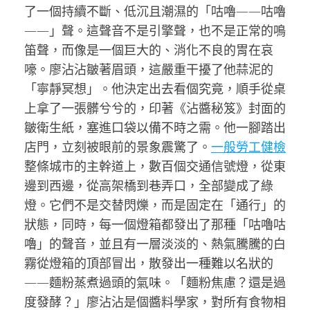
了一個持續不斷、低沉且潮濕的「咕嚕——咕嚕
——」聲。這聲音不是引擎聲，也不是正常的鳴
笛聲，而像是一個巨大的、消化不良的胃在哀
嚎。廖沾沾皺著眉頭，這嚴重干擾了他蒜泥的
「寧靜冥想」。他決定出去看個究竟，順手從桌
上拿了一張髒兮兮的，印著《沾醬秘笈》封面的
皺衛生紙，塞進口袋以備不時之需。他一腳踏出
店門，立刻被眼前的景象震驚了。
一般勞工健檢
整條城市的主幹道上，數百個交通信號燈，從東
邊到西邊，從高架橋到巷弄口，全部變成了綠
燈。它們不是交替閃爍，而是固定在「通行」的
狀態，同時，每一個燈箱都發出了那種「咕嚕咕
嚕」的聲音，並且有一層淡淡的、熱氣騰騰的白
霧從燈箱的頂部冒出，散發出一種難以名狀的
——麵粉蒸煮過頭的氣味。「麵粉焦慮？還是過
度發酵？」廖沾沾是個醬料學家，對所有食物相