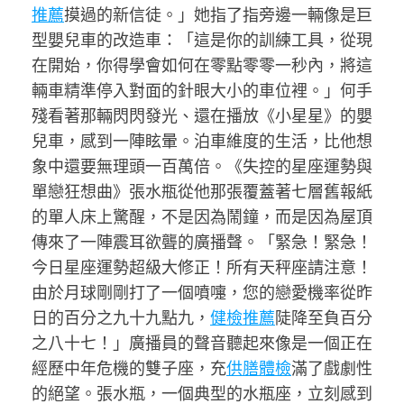
推薦
摸過的新信徒。」她指了指旁邊一輛像是巨
型嬰兒車的改造車：「這是你的訓練工具，從現
在開始，你得學會如何在零點零零一秒內，將這
輛車精準停入對面的針眼大小的車位裡。」何手
殘看著那輛閃閃發光、還在播放《小星星》的嬰
兒車，感到一陣眩暈。泊車維度的生活，比他想
象中還要無理頭一百萬倍。《失控的星座運勢與
單戀狂想曲》張水瓶從他那張覆蓋著七層舊報紙
的單人床上驚醒，不是因為鬧鐘，而是因為屋頂
傳來了一陣震耳欲聾的廣播聲。「緊急！緊急！
今日星座運勢超級大修正！所有天秤座請注意！
由於月球剛剛打了一個噴嚏，您的戀愛機率從昨
日的百分之九十九點九，
健檢推薦
陡降至負百分
之八十七！」廣播員的聲音聽起來像是一個正在
經歷中年危機的雙子座，充
供膳體檢
滿了戲劇性
的絕望。張水瓶，一個典型的水瓶座，立刻感到