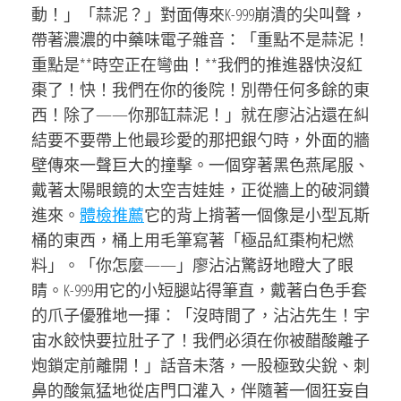
動！」「蒜泥？」對面傳來K-999崩潰的尖叫聲，
帶著濃濃的中藥味電子雜音：「重點不是蒜泥！
重點是**時空正在彎曲！**我們的推進器快沒紅
棗了！快！我們在你的後院！別帶任何多餘的東
西！除了——你那缸蒜泥！」就在廖沾沾還在糾
結要不要帶上他最珍愛的那把銀勺時，外面的牆
壁傳來一聲巨大的撞擊。一個穿著黑色燕尾服、
戴著太陽眼鏡的太空吉娃娃，正從牆上的破洞鑽
進來。
體檢推薦
它的背上揹著一個像是小型瓦斯
桶的東西，桶上用毛筆寫著「極品紅棗枸杞燃
料」。「你怎麼——」廖沾沾驚訝地瞪大了眼
睛。K-999用它的小短腿站得筆直，戴著白色手套
的爪子優雅地一揮：「沒時間了，沾沾先生！宇
宙水餃快要拉肚子了！我們必須在你被醋酸離子
炮鎖定前離開！」話音未落，一股極致尖銳、刺
鼻的酸氣猛地從店門口灌入，伴隨著一個狂妄自