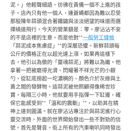
泥。」他輕聲細語，彷彿在責備一個不上進的孩
子。店內只有他一個人，連蒼蠅都因為難以忍受
那股陳年蒜頭混合著鐵鏽與淡淡絕望的味道而選
擇繞道飛行。今天的營業額是：零。廖沾沾不安
的不是店裡的生意，而是他對**
一般勞工健檢
「蒜泥成本焦慮症」**的深層恐懼。新鮮蒜頭每
公斤的價格正在以超光速上漲，如果再這樣下
去，他引以為傲的「靈魂蒜泥」將難以為繼。他
拿著一把被磨得光滑、閃耀著不祥光芒的小銀
勺，從缸底撈起一坨濃稠的、顏色介於灰綠與土
黃之間的發酵物。這蒜泥被他照顧得像稀世珍
寶，每隔三小時，他就要用手指彈一下缸邊，確
保它能感受到**「溫和的震動」**，以助其在精
神上達到圓滿。就在廖沾沾專注於與蒜泥進行心
靈交流時，外面的世界開始發出一些不對勁的信
號。首先是聲音。街上所有的汽車喇叭同時發出