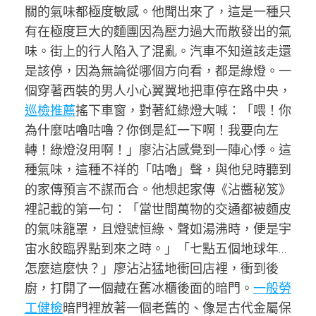
關的氣味都極度敏感。他聞出來了，這是一種只
有在極度巨大的麵團因為壓力過大而散發出的氣
味。街上的行人陷入了混亂。汽車不知道該走還
是該停，因為無論從哪個方向看，都是綠燈。一
個穿著西裝的男人小心翼翼地把車停在路中央，
巡檢推薦
搖下車窗，對著紅綠燈大喊：「喂！你
為什麼咕嚕咕嚕？你倒是紅一下啊！我要向左
轉！綠燈沒用啊！」廖沾沾感覺到一陣心悸。這
種氣味，這種不祥的「咕嚕」聲，與他兒時聽到
的家傳預言不謀而合。他想起家傳《沾醬秘笈》
裡記載的第一句：「當世間萬物的交通都被麵皮
的氣味籠罩，且燈號恒綠、聲如湯沸時，便是宇
宙水餃臨界點到來之時。」「七點五個地球年…
怎麼這麼快？」廖沾沾猛地衝回店裡，衝到後
廚，打開了一個藏在舊冰櫃後面的暗門。
一般勞
工健檢
暗門裡放著一個老舊的、像是古代金屬保