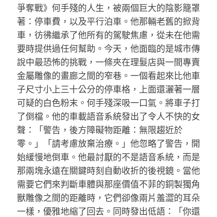
爭奪戰》何手殘的人生，被兩個巨大的陰影籠罩
著：停車費，以及平行泊車。他那輛老舊的掀背
車，彷彿繼承了他所有的駕駛焦慮，從未在他需
要時提供過任何幫助。今天，他面臨的是城市傳
說中最恐怖的挑戰，一條夾在理髮店與一間專賣
金屬雕像的畫廊之間的窄巷。一個看起來比他車
子尺寸小上三十公分的停車格，上面還灑著一層
可疑的白色粉末。何手殘深吸一口氣。將車子打
了倒檔。他的車載語音系統發出了令人不快的女
聲：「警告，後方障礙物距離：無限趨近於
零。」「請考慮放棄治療。」他忽略了警告，開
始緩慢地倒車。他最討厭的不是語音系統，而是
那兩塊永遠在關鍵時刻自動收折的後視鏡。當他
需要它們來判斷車體與那座價值不菲的銅製獨角
獸雕像之間的距離時，它們卻像兩片羞澀的耳朵
一樣，優雅地縮了回去。同時發出低語：「你還