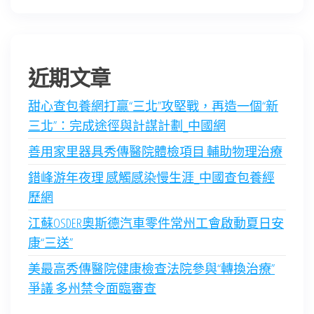
近期文章
甜心查包養網打贏“三北”攻堅戰，再造一個“新
三北”：完成途徑與計謀計劃_中國網
善用家里器具秀傳醫院體檢項目 輔助物理治療
錯峰游年夜理 感觸感染慢生涯_中國查包養經
歷網
江蘇OSDER奧斯德汽車零件常州工會啟動夏日安
康“三送”
美最高秀傳醫院健康檢查法院參與“轉換治療”
爭議 多州禁令面臨審查