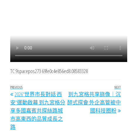
TC:9spacepos273 69fe0c4e856ed8.08583328
文
Previous
PREVIOUS
NEXT
Next
2026“世界市長對話·西
到九宮格共享錄像｜沉
章
Post
Post
安”運動啟幕 到九宮格分
醉式探會 外企高管被中
導
享多國嘉賓共探絲路城
國科技圈粉
覽
市高東西的品質成長之
路