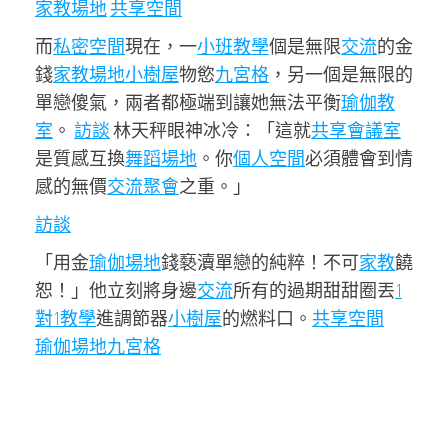
家教場地
共享空間
而
私密空間
現在，一
小班教學
個是無限
交流
的金
錢
家教場地
小樹屋
物慾
九宮格
，另一個是無限的
單戀傻氣，兩者都極端到讓她無法平衡
瑜伽教
室
。
訪談
林天秤眼神冰冷：「這就
共享會議室
是質感互換
舞蹈場地
。你
個人空間
必須體會到情
感的無價
交流
聚會
之重。」
訪談
「用金
瑜伽場地
錢褻瀆單戀的純粹！不可
家教
饒
恕！」他立刻將身邊
交流
所有的過期甜甜圈丟
1
對1教學
進調節器
小樹屋
的燃料口。
共享空間
瑜伽場地
九宮格