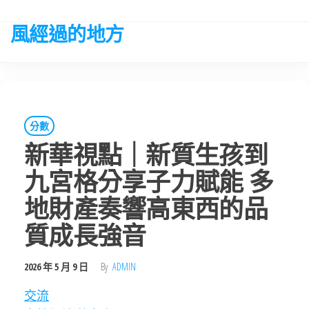
Skip
to
風經過的地方
the
content
分數
新華視點｜新質生孩到
九宮格分享子力賦能 多
地財產奏響高東西的品
質成長強音
2026 年 5 月 9 日
By
ADMIN
交流