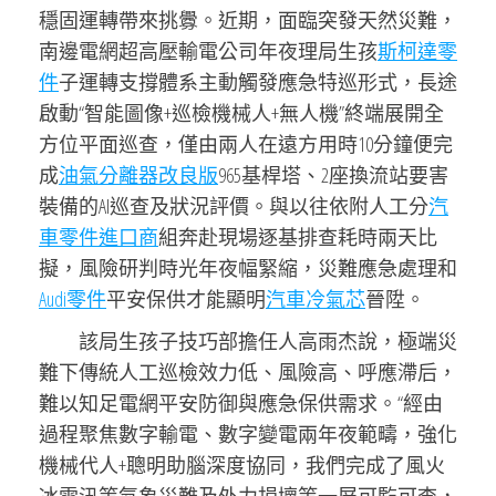
穩固運轉帶來挑釁。近期，面臨突發天然災難，
南邊電網超高壓輸電公司年夜理局生孩
斯柯達零
件
子運轉支撐體系主動觸發應急特巡形式，長途
啟動“智能圖像+巡檢機械人+無人機”終端展開全
方位平面巡查，僅由兩人在遠方用時10分鐘便完
成
油氣分離器改良版
965基桿塔、2座換流站要害
裝備的AI巡查及狀況評價。與以往依附人工分
汽
車零件進口商
組奔赴現場逐基排查耗時兩天比
擬，風險研判時光年夜幅緊縮，災難應急處理和
Audi零件
平安保供才能顯明
汽車冷氣芯
晉陞。
該局生孩子技巧部擔任人高雨杰說，極端災
難下傳統人工巡檢效力低、風險高、呼應滯后，
難以知足電網平安防御與應急保供需求。“經由
過程聚焦數字輸電、數字變電兩年夜範疇，強化
機械代人+聰明助腦深度協同，我們完成了風火