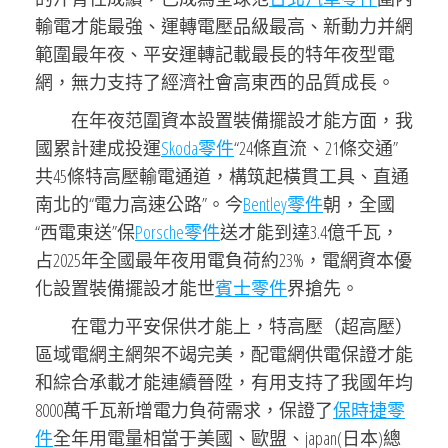
輸電才能最強、運轉電壓品級最高、新動力并網
範圍最年夜、平安運轉記載最長的特年夜型電
網，無力支持了經濟社會高東西的品質成長。
在年夜范圍資本設置裝備擺設才能方面，我
國累計建成投運
Skoda零件
“24條直流、21條交通”
共45條特高壓輸電通道，構筑起橫貫工具、直通
南北的“電力高速公路”。今
Bentley零件
朝，全國
“西電東送”保
Porsche零件
送才能到達3.4億千瓦，
占2025年全國最年夜用電負荷約23%，電網資本優
化設置裝備擺設才能世
賓士零件
界搶先。
在電力平安保供才能上，特高壓（超高壓）
區域電網主網架不竭完美，配電網供電保證才能
和綜合承載才能連續晉陞，有用支持了我國年均
8000萬千瓦新增電力負荷需求，保證了
保時捷零
件
全年用電量相當于美國、歐盟、japan(日本)總