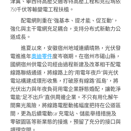
津冀、攀西特高壓交通等特高壓工程和克拉瑪依
750千伏等輸變電工程扶植。
配電網則重在“強基本、提才能、促互動”，
強化與主干電網充足耦合，支持分布式新動力公
道成長。
進夏以來，安徽宿州地域連續晴熱，光伏發
電進進年
奧迪零件
度岑嶺期。在宿州市碭山縣，
國網宿州供電公司經由過程新建及改革相干配電
線路聯絡通道，將線路上的“用電年夜戶”與光伏
電站構建成環形收集，打破原有線路“孤島”，將
光伏出力與年夜負荷用電企業靜態婚配，讓乾淨
電能“足不出戶”直供周邊企業。不只有用化解午
間棄光風險，將線路電壓動搖幅度把持在公道區
間，更為后續電動car 充電站、儲能舉措措施及
零碳園區等新業態的接進，預留了充分的接口與
調理空間。