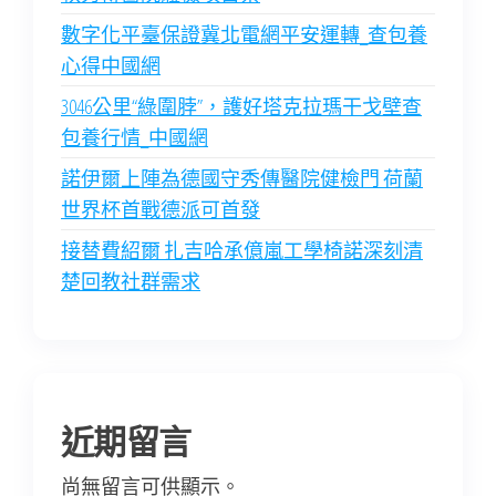
數字化平臺保證冀北電網平安運轉_查包養
心得中國網
3046公里“綠圍脖”，護好塔克拉瑪干戈壁查
包養行情_中國網
諾伊爾上陣為德國守秀傳醫院健檢門 荷蘭
世界杯首戰德派可首發
接替費紹爾 扎吉哈承億嵐工學椅諾深刻清
楚回教社群需求
近期留言
尚無留言可供顯示。