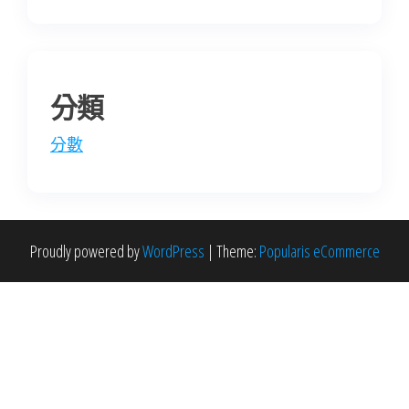
分類
分數
Proudly powered by
WordPress
|
Theme:
Popularis eCommerce