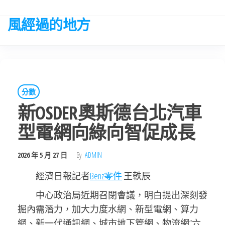
Skip
to
風經過的地方
the
content
分數
新OSDER奧斯德台北汽車
型電網向綠向智促成長
2026 年 5 月 27 日
By
ADMIN
經濟日報記者
Benz零件
王軼辰
中心政治局近期召閉會議，明白提出深刻發
掘內需潛力，加大力度水網、新型電網、算力
網、新一代通訊網、城市地下管網、物流網“六