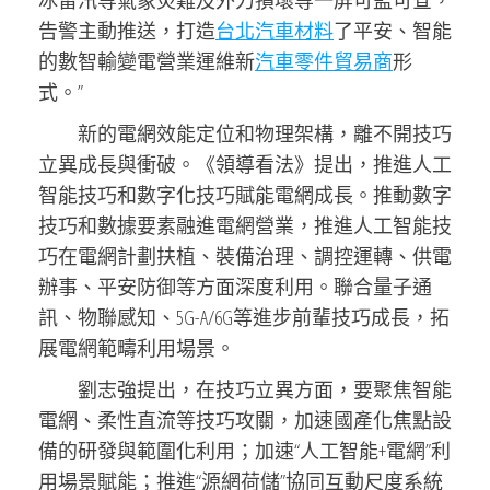
冰雷汛等氣象災難及外力損壞等一屏可監可查，
告警主動推送，打造
台北汽車材料
了平安、智能
的數智輸變電營業運維新
汽車零件貿易商
形
式。”
新的電網效能定位和物理架構，離不開技巧
立異成長與衝破。《領導看法》提出，推進人工
智能技巧和數字化技巧賦能電網成長。推動數字
技巧和數據要素融進電網營業，推進人工智能技
巧在電網計劃扶植、裝備治理、調控運轉、供電
辦事、平安防御等方面深度利用。聯合量子通
訊、物聯感知、5G-A/6G等進步前輩技巧成長，拓
展電網範疇利用場景。
劉志強提出，在技巧立異方面，要聚焦智能
電網、柔性直流等技巧攻關，加速國產化焦點設
備的研發與範圍化利用；加速“人工智能+電網”利
用場景賦能；推進“源網荷儲”協同互動尺度系統