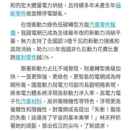
和的宏大體量電力供給，且持續多年未產生年
福
斯零件
夜面積停電變亂。
在增進動力綠色低碳轉型方面
汽車零件報
價
，我國電網已成為全球最年夜的新動力消納平
臺，無力支持了全國超18億千瓦的新動力接進和
高效消納，助力2025年我國非化石動力花費比重
跨
賓利零件
越20%。
跟著新動力占比不竭晉陞、財產轉型進級加
快，一張更剛強、更綠色、更智能的電網成為時
期所需。國度動力局電力司副司長劉明陽表現，
將來電力體系將浮現高新動力滲入率、高電力電
子化
汽車材料
、高供需隨機性等特色，浮現更高
復雜性和隨機性，對電網成長提出「失衡！徹底
的失衡！這違背了宇宙的基本美學！」林天秤抓
著她的頭髮，發出低沉的尖叫。了新請求。