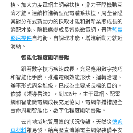
植。加大力度電網主網架扶植，鼎力晉陞機動互
濟才能。連續推進新型配電體系扶植，周全晉陞
其對分布式新動力的採取才能和對新業態成長的
適配才能。隨機應變成長智能微電網，晉陞
藍寶
堅尼零件
自均衡、自調理才能，增進新動力就近
消納。
智能化程度顯明晉陞
跟著數字技巧疾速成長，充足應用數字技巧
和智能化手腕，推進電網效能形狀、運轉治理、
辦事形式周全進級，已成為主要成長標的目的。
依據《領導看法》，到2035年，主干電網、配電
網和智能微電網成長充足協同，電網舉措措施全
壽命周期智能化、數字化程度顯明晉陞。
云南地域地質周遭的狀況復雜，天然災
德系
車材料
難易發，給高壓直流輸電主網架裝備平安