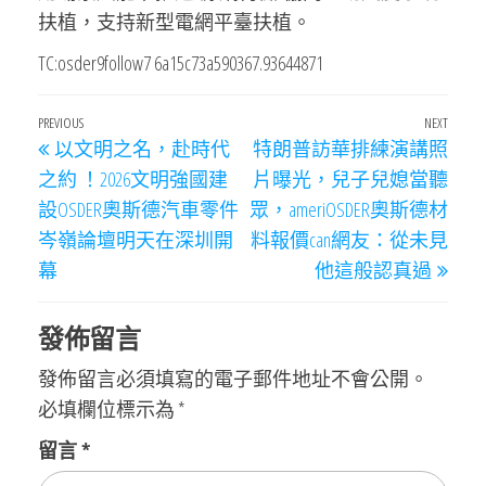
扶植，支持新型電網平臺扶植。
TC:osder9follow7 6a15c73a590367.93644871
文
Previous
PREVIOUS
NEXT
Next
以文明之名，赴時代
特朗普訪華排練演講照
章
Post
Post
之約 ！2026文明強國建
片曝光，兒子兒媳當聽
導
設OSDER奧斯德汽車零件
眾，ameriOSDER奧斯德材
覽
岑嶺論壇明天在深圳開
料報價can網友：從未見
幕
他這般認真過
發佈留言
發佈留言必須填寫的電子郵件地址不會公開。
必填欄位標示為
*
留言
*