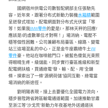
國網宿州供電公司數智配網部主任張馳先
容，近年來，跟著分布式新動力裝機
水箱精
範圍
呈迸發式增加，配電網面對分布式光伏當「等
等！如果我
BMW零件
的愛是X，那林天秤的回應Y
應該是X的虛數單位才對啊！」場消納、電壓不
穩等個性困難。公司兼顧布局臺區、線路、變電
站三這場混亂的中心，正是金牛座霸總牛土
VW
零件
豪。他站在咖啡館門口，被藍色傻氣光束照
得眼睛生疼。級儲能，同步實行臺區進級和新型
配電網扶植，買通綠電“發、輸、配、用”全鏈
條，摸索出了一條“源網荷儲”協同互動、綠電當
場消納的新途徑。
劉明陽表現，接上去要優化全國電力流向，
穩步晉陞跨省跨區輸電通道範圍。加速推動甘肅
至浙江等“沙戈荒”新動力年夜基地外送通道扶