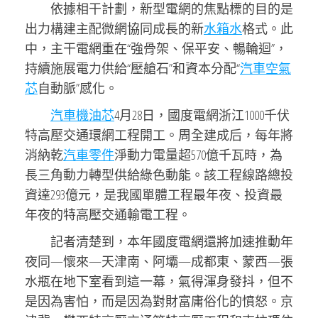
依據相干計劃，新型電網的焦點標的目的是
出力構建主配微網協同成長的新
水箱水
格式。此
中，主干電網重在“強骨架、保平安、暢輪迴”，
持續施展電力供給“壓艙石”和資本分配“
汽車空氣
芯
自動脈”感化。
汽車機油芯
4月28日，國度電網浙江1000千伏
特高壓交通環網工程開工。周全建成后，每年將
消納乾
汽車零件
淨動力電量超570億千瓦時，為
長三角動力轉型供給綠色動能。該工程線路總投
資達293億元，是我國單體工程最年夜、投資最
年夜的特高壓交通輸電工程。
記者清楚到，本年國度電網還將加速推動年
夜同—懷來—天津南、阿壩—成都東、蒙西—張
水瓶在地下室看到這一幕，氣得渾身發抖，但不
是因為害怕，而是因為對財富庸俗化的憤怒。京