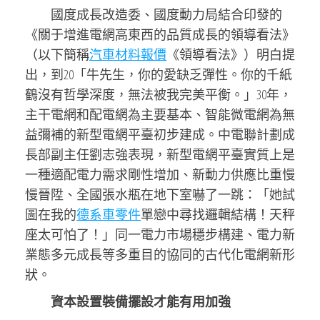
國度成長改造委、國度動力局結合印發的
《關于增進電網高東西的品質成長的領導看法》
（以下簡稱
汽車材料報價
《領導看法》）明白提
出，到20「牛先生，你的愛缺乏彈性。你的千紙
鶴沒有哲學深度，無法被我完美平衡。」30年，
主干電網和配電網為主要基本、智能微電網為無
益彌補的新型電網平臺初步建成。中電聯計劃成
長部副主任劉志強表現，新型電網平臺實質上是
一種適配電力需求剛性增加、新動力供應比重慢
慢晉陞、全國張水瓶在地下室嚇了一跳：「她試
圖在我的
德系車零件
單戀中尋找邏輯結構！天秤
座太可怕了！」同一電力市場穩步構建、電力新
業態多元成長等多重目的協同的古代化電網新形
狀。
資本設置裝備擺設才能有用加強